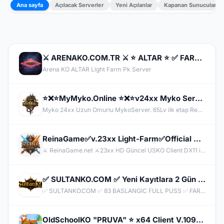
Ana sayfa
Açılacak Serverler
Yeni Açılanlar
Kapanan Sunucular
⚔️ ARENAKO.COM.TR ⚔️ ⭐ ALTAR ⭐ ✅ FARM & PK OFFİCAL 24 NİSAN CUMA 21:00 ✅ ⭐ V.24xx ⭐
Arena KO ALTAR Light Farm Pk Server
⭐❌⭐MyMyko.Online ⭐❌⭐v24xx Myko Server⭐❌⭐Offical 12 Haziran⭐❌⭐
Myko 24xx Uzun Omurlu MykoServer. 65Lv ilk etap Reb +10 Sonra +30 +50 +100 Gibi İlerlemektedir.
ReinaGame✅v.23xx Light-Farm✅Official Bugün 20:00'de ✅ FULL PUS HEDİYE!✅ 83/10✅Oto Master-Skil✅
⚔️ ReinaGame.net ⚔️​23xx HD Güncel USKO Client DX11 ile yüksek FPS deneyimi ⚔️80 Level Master Skiller Kapalı başlangıç⚔️ Light- Farm Server⚔️Krowaz-Holly-Rosetta-Dark İtemler Kapalı⚔️PUS'ta Kanat-Tatto-Peri-Duration Kapalı⚔️Warrior Berserk Kapalı Max Lvl 80⚔️Mini Delos-Phoenix War-Fun Class vb Etkinlikler Aktif⚔️ En İyi İtemler Eski Usko Basic İtemler⚔️ Her Gün CR ve Boss Event Aktif⚔️ Degerli İtem ve PUS Ödülleri Mevcut⚔️29 Mayıs 20:00 Official
✅ SULTANKO.COM ✅ Yeni Kayıtlara 2 Gün 500x Drop Bonus! ✅⭐ Pk Farm Server Ücretsiz! ⭐ DELTASOFT⭐
✅ SULTANKO.COM ✅ 83 BASLANGIC FULL PUSS ✅ FARM PK SERVER ✅⭐ 29.05.2026 22:00 OFFICIAL ⭐ DELTASOFT⭐
OldSchoolKO "PRUVA" ⭐ x64 Client V.1098 ⭐ MYKO'nun Gerçek Sahibi | Beta 2 Haziran Official 5 Haziran