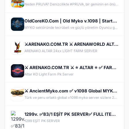
Neden PRUVA? Denizcilikte #PRUVA, bir geminin en önünü; dalgaları yaran, yönü belirleyen ve rotayı çizen kısmını ifade eder. Biz de bu anlamdan ilham aldık. Bu kez sadece bir server açmıyoruz; bu sektörde rotayı yeniden çiziyoruz! #OldschoolKO’nun yıllardır süren kalitesini ve eskiye olan bağlılığımızı koruyarak, tamamen kendi geliştirdiğimiz %100 özgün #x64 Bit Client ile yeni döneme damga vuruyoruz! PRUVA; uzun süreli rekabet ve dostluk ortamıyla #OSKO deneyiminin merkezi olacak.
OldCoreKO.Com | Old Myko v.1098 | Starter + Yan Pus Ücretsiz | Academy : 17 Temmuz 2026 -Cuma 21:00!
MYKO sektöründe tecrübeli ve güçlü yönetim Oyuncu geri bildirimlerine önem veren şeffaf yapı Play to Win odaklı sistem anlayışı Dengeli ekonomi ve sürdürülebilir oyun yapısı Uzun soluklu, plansız kapanma riski olmayan sunucu vizyonu Deneyimli yönetim ekibimizin rehberliğinde, uzun soluklu ve unutulmaz bir maceraya hazır olun. OldCoreKO; heyecan dolu bir ortam, PK temposunun hiç durmadığı ve MYKO’nun özünü sonuna kadar yaşayabileceğiniz eşsiz bir atmosfer.
⚔️ARENAKO.COM.TR ⚔️ ARENAWORLD ALTAR⭐✅ FARM PK ✅ OFFİCAL 24 NİSAN CUMA 21:00⭐VERSİYON 24xx | USKO⭐
ARENAKO ALTAR 24xx LİGHT FARM SERVER
⚔️ ARENAKO.COM.TR ⚔️ ⭐ ALTAR ⭐ ✅ FARM & PK OFFİCAL 24 NİSAN CUMA 21:00 ✅ ⭐ V.24xx ⭐
Altar KO Light Farm Pk Server
⚔️ AncientMyko.com ✅ v1098 Global MYKO Server Official 23 MAYIS ⭐ STARTER PAKET Başlangıçta Gift!
Türk ve peru ortaklı global v1098 myko server sizlere 2014 yılından beri hizmet sağlamaktadır. Kaliteli ve kalıcı bir mykoda oynamak hepinizin hakkı, aramıza davetlisin!
1299v. ✅83/1 EŞİT PK SERVER✅ FULL ITEM BASLANGIC✅GEM VER KC AL! ► KROWAZ,UTC,KANAT,RANK SİSTEMİ
1299 EŞİT PK SERVER