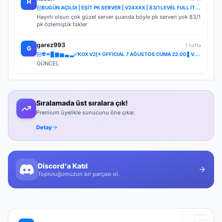
H
BUGÜN AÇILDI | EŞİT PK SERVER | V24XXX | 83/1 LEVEL FULL İTEM | İTEM SATIŞI YOKTUR
Hayırlı olsun çok güzel server şuanda böyle pk serveri yok 83/1
pk özlemiştik tskler
garez993
1 hafta
G
☢️⏩█ ▆ ▅ ▃ ▂✅KOX V2[⭐ OFFICIAL 7 AĞUSTOS CUMA 22.00 ▌V.2⭐] ✅ ⚔️⋆ BOL ETKİNLİK ⋆⚔️ ⋆ LIGHT FARM ⚔️
GÜNCEL
Sıralamada üst sıralara çık!
Premium üyelikle sunucunu öne çıkar.
Detay
Discord'a Katıl
Topluluğumuzun bir parçası ol.