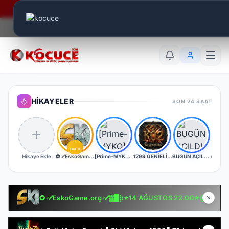
Era Online - 2 Milyar Elmas Ödülü Sizleri Bekliyor..
Canlı Aktif:
849
TR
EN
AR
HIKAYELER
SON 24 SAAT
GOLD
Hikaye Ekle
✪ ✅EskoGame.org ✅▓█⡷⭐14 AĞUSTOS 22.00⭐⢾█▓✅ERKEN KAYITA VİP PAKET HEDİYE !✅▓█⡷👉 v25XX FARM 👈
[Prime-MYKO] - [New Server The REBORN] - [BETA - 17.07.2026] - [OFFICIAL - 24.07.2026]
1299 GENİELİ SERVER
BUGÜN AÇILDI | EŞİT PK SERVER | V24XXX | 83/1 LEVEL FULL İTEM | İTEM SATIŞI YOKTUR
✪ ✅EskoGame.org ✅▓█⡷⭐14 AĞUSTOS 22.00⭐⢾█▓✅ERKEN KAYITA VİP PAKET HEDİYE !✅▓█⡷👉 v25XX FARM 👈