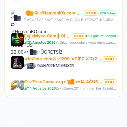
⢾█▓ ✪ ✅HeavenKO.com ✅▓█⡷⭐7 AĞUSTOS 22.00⭐⢾█▓✅ÜCRETSİZ GENİE LOOT✅▓█⡷⭐AKADEMİ⭐DX11
10K Online
GOLD
7 AĞUSTOS SAAT 22:00 DA SAKIN BU FIRSATI KAÇIRMA! BİZİMLE YOLA ÇIKAN HERKES BUGÜN İPTAL! BİZ İSE 6.AYIMIZI DEVİRDİK, İLK GÜNKİ GİBİ GEÇ KALMAYACAĞIN TEK SİSTEM!
FelixMyko.Com ▌Old Myko v.1098 ▌70 Level CAP ▌Official : 21 Ağustos Cuma 22:00 ▌Starter Paket Bizden
63 görüntüleniyor
GOLD
21 Ağustos 2026
🚀 Sıkıcı sunuculara veda etme zamanı geldi! ⭐ Parlayan yıldız: FelixMyko! 💰 Sürekli kazandıran yapısı, bitmek bilmeyen Farm ve PK heyecanıyla eski MyKO ruhunu yeniden yaşamaya hazır ol! 📅 Açılış: 21 Ağustos Cuma – 🕙 22:00 🌐 Adres: FelixMyko.com 🎁 2.000 TL bakiye değerinde Starter Paket HEDİYE! 🔑 Starter Paket Kodu: 99998888777766665555 🌐 Panel: https://www.felixmyko.com 👉 Discord: http://discord.gg/MYACS 🟢 WhatsApp: https://wp.felixmyko.com ⚔️ Eski günlerin efsane savaşlarını, dostluk
⚔️ko2me.com⚔️ v1299 ⚔️DİEZ ⚔️ 7/24 ONLINE ⚔️ JAPKO DRAKİ SERVER
GOLD
KO2ME 1299 HOMEKO SERVER
✪ ✅EskoGame.org ✅▓█⡷⭐14 AĞUSTOS 22.00⭐⢾█▓✅ERKEN KAYITA VİP PAKET HEDİYE !✅▓█⡷👉 v25XX FARM 👈
GOLD
14 Ağustos 2026
EskoGame 2014 yılından beri knight online pvp sektöründe kesintisiz hizmet vermektedir. Aktif sunucuları +1000 Gündür onlinedir, yeni sunucular senede 1 kere açılır, takipde kalın!