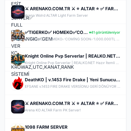
⚔️ ARENAKO.COM.TR ⚔️ ⭐ ALTAR ⭐ ✅ FARM & PK OFFİCAL 24 NİSAN CUMA 21:00 ✅ ⭐ V.24xx ⭐
Arena Wolrd ALTAR Light Farm Server
✅TIGERKO✅ HOMEKO✅COMİNG SOON✅1.000.000TL ÖDÜL HAVUZU NAKİT&BAKİYE✅ ✅ ✅Direcx 11 HD Client
41 görüntüleniyor
✅TIGERKO✅ HOMEKO✅COMİNG SOON✅1.000.000TL ÖDÜL HAVUZU NAKİT&BAKİYE✅ ✅ ✅Direcx 11 HD Client
Knight Online Pvp Serverlar | REALKO.NET Hazır İtemli Server
Knight Online Pvp Serverlar | REALKO.NET Hazır İtemli Server
DeathKO | v.1453 Fire Drake | Yeni Sunucu MENTAL | Beta: 05 Haziran | Official: 12 Haziran - 21:00
EFSANE v.1453 FIRE DRAKE VERSİONU GERİ DÖNÜYOR Kimsenin unutamadığı efsanevi Fire Drake versiyonu, DeathKO ile yeniden hayat buluyor! Geliştirilmiş grafikler, optimize edilmiş performans ve modern dokunuşlarla yeniden kurgulanan oyun mekanikleri sayesinde, geçmişin en sevilen sürümünü bugünün kalitesiyle deneyimleyin. Fire Drake’in ateşi yeniden yanıyor… Sen de bu efsanenin bir parçası ol!
⚔️ ARENAKO.COM.TR ⚔️ ⭐ ALTAR ⭐ ✅ FARM & PK OFFİCAL 24 NİSAN CUMA 21:00 ✅ ⭐ V.24xx ⭐
Arena KO ALTAR Farm PK Server!
1098 FARM SERVER