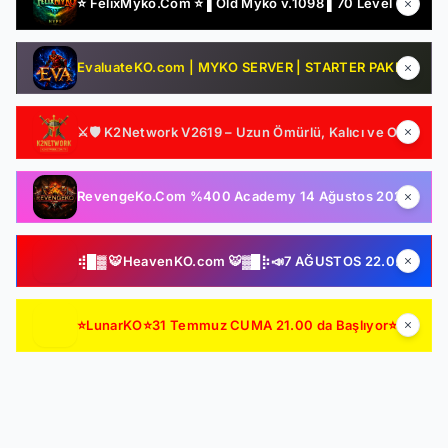
⭐ FelixMyko.Com ⭐ ▌Old Myko v.1098 ▌70 Level CAP ▌Official : 21 Ağustos Cuma 22:00 ▌Starter Paket Bizden !
EvaluateKO.com | MYKO SERVER | STARTER PAKET HEDİYE | 1.000.000 TL Ödül Havuzu | Official : 14 Ağustos 2026 -Cuma 21:00!
⚔️🛡️ K2Network V2619 – Uzun Ömürlü, Kalıcı ve Oyuncu Odaklı Farm Server | Ücretsiz PUS | Auto Upgrade | Şeffaf Sistemler | Gelişmiş Drop & Kutu Yapısı 🛡️⚔️
RevengeKo.Com %400 Academy 14 Ağustos 2026 | v.2585 Light Farm | 1500 TL Değerinde VIP Paket Hediye | GB Değerli / Item Kolay | LIGHT FARM SERVER
⢾█▓ 🐯HeavenKO.com 🐯▓█⡷📣7 AĞUSTOS 22.00 SAKIN KAÇIRMA!📣▓█⡷⢾█▓💥ÜCRETSİZ GENİE LOOT💥▓█⡷🚀AKADEMİ🚀DX11🚀▓█⡷
⭐LunarKO⭐31 Temmuz CUMA 21.00 da Başlıyor⭐ AÇILIŞA ÖZEL VIP PAKET HEDİYE ⭐GENIE & AutoLoot Ücretsiz⭐EN KALİTELİ HARD FARM SERVER⭐