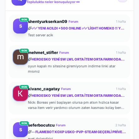
Toplulukta neler konuşuluyor 👀
ON
shentyurkserkan09
Forum
1 hafta
S
✅✅ YENI ACILDI +500 ONLINE ✅✅ LİGHT HOMEKO !! YENİ BOX VE DRAGON SHELLER İLE✅✅
Test server acik
ON
mehmet_stifler
Forum
1 hafta
HEROESKO YENİ SW LWL ORTA İTEM ORTA FARM ODAKLI HERKESİ BEKLERİZ
oyun kapalı mı sitesine giremiyorum indirme linki atar
mısınız
ON
kivanc_cagatay
Forum
1 hafta
HEROESKO YENİ SW LWL ORTA İTEM ORTA FARM ODAKLI HERKESİ BEKLERİZ
Nick: Boreas yeni başlayan olursa pm atsın hızlıca kasar
varsa item verir yardımcı olurum zaten kasması kolay ben
de başlayalı çok olmadı
ON
seferbocutcu
Forum
2 hafta
S
-- FLAMEBOT KOXP USKO-PVP-STEAM GEÇERLİ PRİVETE KOXP--
evet dolandirici