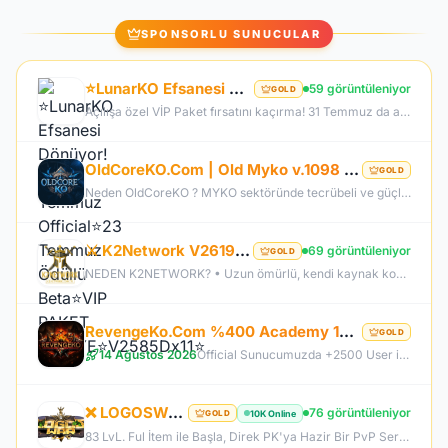
SPONSORLU SUNUCULAR
⭐LunarKO Efsanesi Dönüyor!⭐31 Temmuz Official⭐23 Temmuz Ödüllü Beta⭐VIP PAKET HEDİYE⭐V2585Dx11⭐
59 görüntüleniyor
GOLD
Açılışa özel VİP Paket fırsatını kaçırma! 31 Temmuz da aramıza katıl , unutamayacağın bir deneyim senin olsun!
OldCoreKO.Com | Old Myko v.1098 | Starter + Yan Pus Ücretsiz | Academy : 17 Temmuz 2026 -Cuma 21:00!
GOLD
Neden OldCoreKO ? MYKO sektöründe tecrübeli ve güçlü yönetim Oyuncu geri bildirimlerine önem veren şeffaf yapı Play to Win odaklı sistem anlayışı Dengeli ekonomi ve sürdürülebilir oyun yapısı Uzun soluklu, plansız kapanma riski olmayan sunucu vizyonu Deneyimli yönetim ekibimizin rehberliğinde, uzun soluklu ve unutulmaz bir maceraya hazır olun. OldCoreKO; heyecan dolu bir ortam, PK temposunun hiç durmadığı ve MYKO’nun özünü sonuna kadar yaşayabileceğiniz eşsiz bir atmosfer.
⚔️ K2Network V2619 – Yeni Nesil Farm Dönemi! | Ücretsiz PUS | +30 Rebirth | Auto Upgrade | 7/24 Farm
69 görüntüleniyor
GOLD
NEDEN K2NETWORK? • Uzun ömürlü, kendi kaynak koduna sahip gerçek bir proje – hazır dosya alıp 1 haftada patlayan server değil. • %100 farm mantığı – KC/TL zorunluluğu yok, her şey oynayarak kazanılabilir. • Upgrade sınırı yok! – +30 Rebirthe kadar ilerleyen, +5’e kadar basılan takılar! • Tamamen ücretsiz PUS, paranızı sevdiklerinize ve ailenize ayırabilirsiniz! • Upgrade oranları şeffaf – % kaç ihtimalle bastığını ekranda net görüyorsun. • Auto Upgrade sistemi oyuna direkt entegre
RevengeKo.Com %400 Academy 14 Ağustos 2026 | v.2585 Light Farm | 1500 TL Değerinde VIP Paket Hediye
GOLD
14 Ağustos 2026
Official Sunucumuzda +2500 User ile sorunsuz bir şekilde sunucumuzu aktif ettik. Aktif edilen sunucumuza geç kalmış veya başlayamayan oyuncularımız için 2. Akademi Sunucumuz 14 Ağustos Cuma günü Aktif Edilecektir. %400 DROP , %400 EXP , %400 Coins Drobu olarak sunucu 14 ağustosda academy olarak aktif edilecektir. Sunucumuz 1 Lv aktif edilmesine rağmen oyuncularımızın geri kalmaması için Akademi sunucumuz 83 Lv Başlangıç Full Skill olarak aktif edilecektir.
❌ LOGOSWAR.COM ❌ [ 83/1 ] PK SERVER ▌FULL ITEM BAŞLANGIÇ ▌Adım Atamayacağın Kadar Kalabalık
76 görüntüleniyor
10K Online
GOLD
83 LvL. Ful İtem ile Başla, Direk PK'ya Hazir Bir PvP Server, Full Pus'da Hediye, 10.000 Oyuncu Kitlesi ile Türkiye'nin En Kalabalık PK Serveri, Sizlerde Hemen Yerinizi Alın.