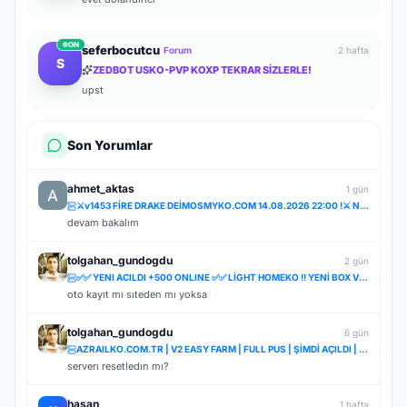
ON
seferbocutcu
Forum
2 hafta
S
ZEDBOT USKO-PVP KOXP TEKRAR SİZLERLE!
upst
Son Yorumlar
ahmet_aktas
1 gün
⚔️v1453 FİRE DRAKE DEİMOSMYKO.COM 14.08.2026 22:00 !⚔️ NOSTALJİ SERVER STARTER BEDAVA!ÖZLENEN NOSTAL
devam bakalım
tolgahan_gundogdu
2 gün
✅✅ YENI ACILDI +500 ONLINE ✅✅ LİGHT HOMEKO !! YENİ BOX VE DRAGON SHELLER İLE✅✅
oto kayıt mı sıteden mı yoksa
tolgahan_gundogdu
6 gün
AZRAILKO.COM.TR | V2 EASY FARM | FULL PUS | ŞİMDİ AÇILDI | İNDİR BAŞLA
serverı resetledın mı?
hasan
1 hafta