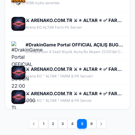
1098 myko sevenler
⚔️ ARENAKO.COM.TR ⚔️ ⭐ ALTAR ⭐ ✅ FARM & PK OFFİCAL 24 NİSAN CUMA 21:00 ✅ ⭐ V.24xx ⭐
Arena KO ALTAR Farm Pk Server
#DrakinGame Portal OFFICIAL AÇILIŞ BUGÜN 22:00 | 4.000.000 TL Ödül |
Official’a Son 4 Saat! Büyük Açılış Bu Akşam 22:00’da! Collection Race rekabeti başlıyor! 4 Milyon TL Mega Ödül Havuzu sizleri bekliyor! 5 Farklı Academy Sistemi ile yepyeni bir yarış dönemi başlıyor! Hazır mısınız? DrakinGame sahneye çıkıyor! ▁▁▁▁▁▁▁▁▁▁▁▁▁▁▁▁▁▁▁▁▁▁▁▁▁▁▁▁▁▁▁▁▁▁▁ Web Sitemiz: https://drakingame.com/ Forumumuz: https://drakingame.net/ https://fluxer.gg/EL8m6D6k https://discord.gg/drakingame
⚔️ ARENAKO.COM.TR ⚔️ ⭐ ALTAR ⭐ ✅ FARM & PK OFFİCAL 24 NİSAN CUMA 21:00 ✅ ⭐ V.24xx ⭐
Arena KO " ALTAR " FARM & PK Server!
⚔️ ARENAKO.COM.TR ⚔️ ⭐ ALTAR ⭐ ✅ FARM & PK OFFİCAL 24 NİSAN CUMA 21:00 ✅ ⭐ V.24xx ⭐
Arena KO " ALTAR " FARM & PK Server
1
2
3
4
5
6