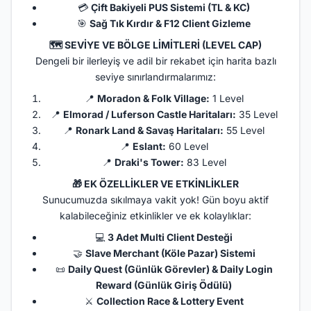
💳
Çift Bakiyeli PUS Sistemi (TL & KC)
🎯
Sağ Tık Kırdır & F12 Client Gizleme
🗺️
SEVİYE VE BÖLGE LİMİTLERİ (LEVEL CAP)
Dengeli bir ilerleyiş ve adil bir rekabet için harita bazlı
seviye sınırlandırmalarımız:
📍
Moradon & Folk Village:
1 Level
📍
Elmorad / Luferson Castle Haritaları:
35 Level
📍
Ronark Land & Savaş Haritaları:
55 Level
📍
Eslant:
60 Level
📍
Draki's Tower:
83 Level
🎁
EK ÖZELLİKLER VE ETKİNLİKLER
Sunucumuzda sıkılmaya vakit yok! Gün boyu aktif
kalabileceğiniz etkinlikler ve ek kolaylıklar:
💻
3 Adet Multi Client Desteği
🤝
Slave Merchant (Köle Pazar) Sistemi
📜
Daily Quest (Günlük Görevler) & Daily Login
Reward (Günlük Giriş Ödülü)
⚔️
Collection Race & Lottery Event