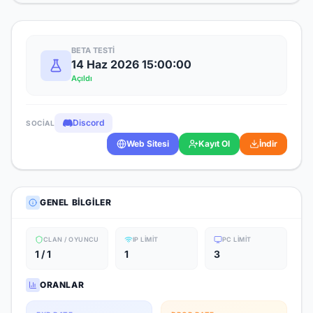
BETA TESTI
14 Haz 2026 15:00:00
Açıldı
Discord
SOCIAL
Web Sitesi
Kayıt Ol
İndir
GENEL BILGILER
CLAN / OYUNCU
IP LIMIT
PC LIMIT
1 / 1
1
3
ORANLAR