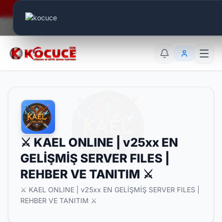
Era Online - 2 Milyar Elmas Ödülü Sizleri Bekliyor..
Canlı Aktif:
574
TR
EN
AR
⚔️ KAEL ONLINE | v25xx EN
GELİŞMİŞ SERVER FILES |
REHBER VE TANITIM ⚔️
⚔️ KAEL ONLINE | v25xx EN GELİŞMİŞ SERVER FILES |
REHBER VE TANITIM ⚔️