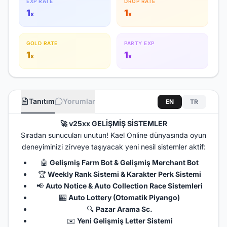
EXP RATE
DROP RATE
1
1
x
x
GOLD RATE
PARTY EXP
1
1
x
x
Tanıtım
Yorumlar
EN
TR
🚀
v25xx GELİŞMİŞ SİSTEMLER
Sıradan sunucuları unutun! Kael Online dünyasında oyun
deneyiminizi zirveye taşıyacak yeni nesil sistemler aktif:
🤖
Gelişmiş Farm Bot & Gelişmiş Merchant Bot
🏆
Weekly Rank Sistemi & Karakter Perk Sistemi
📢
Auto Notice & Auto Collection Race Sistemleri
🎰
Auto Lottery (Otomatik Piyango)
🔍
Pazar Arama Sc.
✉️
Yeni Gelişmiş Letter Sistemi