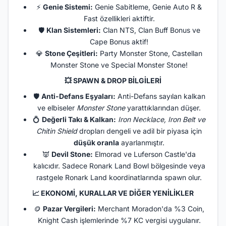
⚡
Genie Sistemi:
Genie Sabitleme, Genie Auto R &
Fast özellikleri aktiftir.
🛡️
Klan Sistemleri:
Clan NTS, Clan Buff Bonus ve
Cape Bonus aktif!
💎
Stone Çeşitleri:
Party Monster Stone, Castellan
Monster Stone ve Special Monster Stone!
💥
SPAWN & DROP BİLGİLERİ
🛡️
Anti-Defans Eşyaları:
Anti-Defans sayılan kalkan
ve elbiseler
Monster Stone
yarattıklarından düşer.
💍
Değerli Takı & Kalkan:
Iron Necklace, Iron Belt ve
Chitin Shield
dropları dengeli ve adil bir piyasa için
düşük oranla
ayarlanmıştır.
👿
Devil Stone:
Elmorad ve Luferson Castle'da
kalıcıdır. Sadece Ronark Land Bowl bölgesinde veya
rastgele Ronark Land koordinatlarında spawn olur.
📈
EKONOMİ, KURALLAR VE DİĞER YENİLİKLER
🪙
Pazar Vergileri:
Merchant Moradon'da %3 Coin,
Knight Cash işlemlerinde %7 KC vergisi uygulanır.