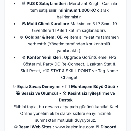
🛒
PUS & Satış Limitleri:
Merchant Knight Cash ile
item satış sınırı
minimum 1.000 KC
olarak
belirlenmiştir.
🎮
Multi Client Kuralları:
Maksimum 3 IP Sınırı: 10
(Eventlere 1 IP ile 1 katılım sağlanabilir).
🪙
Goldbar & İtem:
GB ve İtem alım-satımı tamamen
serbesttir (Yönetim tarafından kor kontrollü
yapılacaktır).
⚙️
Konfor Yenilikleri:
Upgrade Görüntüleme, FPS
Gösterimi, Party DC Re-Connect, Uzaktan Stat &
Skill Reset, +10 STAT & SKILL POINT ve Tag Name
Change!
✨
Eşsiz Savaş Deneyimi
• 🧙‍♂️
Muhteşem Büyü Gücü
•
🥷
Sessiz ve Ölümcül
• 🛠️
Kesintisiz İyileştirme ve
Destek
Ekibini topla, bu devasa altyapıda gücünü kanıtla! Kael
Online yönetim ekibi olarak sizlere en iyi hizmeti
sunmaktan mutluluk duyuyoruz.
🌐
Resmi Web Sitesi:
www.kaelonline.com
💬
Discord