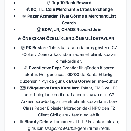
🥇
Top 10 Rank Reward
💰
KC, TL, Coin Merchant & Cross Exchange
💸
Pazar Açmadan Fiyat Görme & Merchant List
Search
🏆
BDW, JR, CHAOS Reward Join
🔥
ÖNE ÇIKAN ÖZELLİKLER & ÖNEMLİ DETAYLAR
👹
PK Bosları:
1 ile 5 kat arasında artış gösterir. CZ
(Colony Zone) arkasından kademeli olarak spawn
olmaktadırlar.
🎉
Eventler ve Exp:
Eventler ilk günden itibaren
aktiftir. Her gece saat
00:00
'da Santa Etkinliği
düzenlenir. Ayrıca günlük
BUS Görevleri
mevcuttur.
🗺️
Bölgeler ve Drop Kuralları:
Eslant, EMC ve LFC
boro-balogları kendi etraflarında spawn olur. CZ
Arkası boro-baloglar ise ek olarak spawnlanır. Low
Class Paper Elbiseler Moradon'daki NPC'den F2
Client Gizli olarak temin edilebilir.
🩸
Bloody Delos:
Tamamen aktiftir! Felankor takıları;
giriş için
Dragon's Marble
gerektirmektedir.