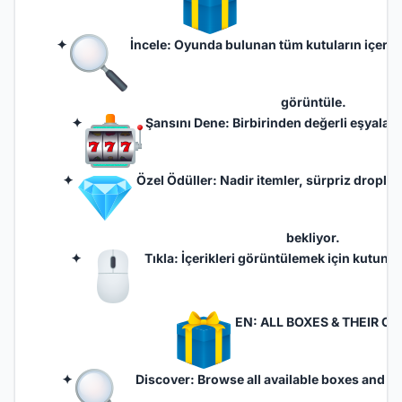
✦
İncele: Oyunda bulunan tüm kutuların içerikle
görüntüle.
✦
Şansını Dene: Birbirinden değerli eşyaları
✦
Özel Ödüller: Nadir itemler, sürpriz droplar
bekliyor.
✦
Tıkla: İçerikleri görüntülemek için kutunun
EN: ALL BOXES & THEIR C
✦
Discover: Browse all available boxes and che