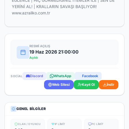
EĞLENCE | HİÇ GÖRMEDİĞİNİZ İTEMLER İLE | SEN DE
YERİNİ AL! | KRALLARIN SAVAŞI BAŞLIYOR!
www.azrailko.com.tr
RESMI AÇILIŞ
19 Haz 2026 21:00:00
Açıldı
Discord
WhatsApp
Facebook
SOCIAL
Web Sitesi
Kayıt Ol
İndir
GENEL BILGILER
CLAN / OYUNCU
IP LIMIT
PC LIMIT