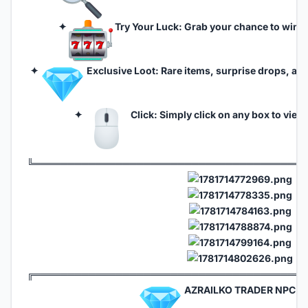
✦
Try Your Luck: Grab your chance to win in
✦
Exclusive Loot: Rare items, surprise drops, and
✦
Click: Simply click on any box to view 
╚═══════════════════════════════════════
╔═══════════════════════════════════════
AZRAILKO TRADER NPC