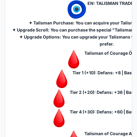
EN: TALISMAN TRADER
✦ Talisman Purchase: You can acquire your Talismans
✦ Upgrade Scroll: You can purchase the special "Talisman 
✦ Upgrade Options: You can upgrade your Talismans with
prefer.
Talisman of Courage Özell
Tier 1 (+10): Defans: +8 | Basic
Tier 2 (+20): Defans: +36 | Basi
Tier 4 (+30): Defans: +60 | Basi
Talisman of Courage Attr