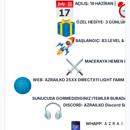
AÇILIŞ: 19 HAZİRAN |
ÖZEL HEDİYE: 3 GÜNLÜK F
BAŞLANGIÇ: 83 LEVEL & FU
MACERAYA HEMEN KAT
WEB:
AZRAILKO 25XX DIRECTX11 LIGHT FARM SE
SUNUCUDA GORMEDIDIGINIZ ITEMLER BURADA H
DISCORD:
AZRAILKO Discord Sunu
WHAPP:
ＡＺＲＡＩＬ