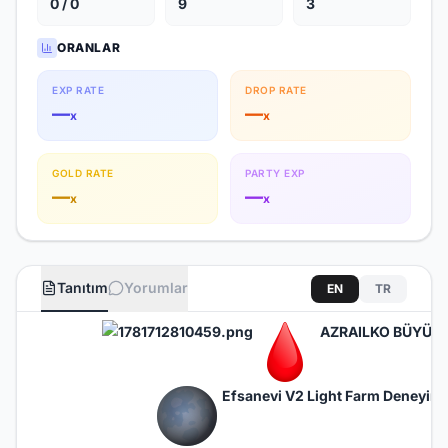
0 / 0
9
3
ORANLAR
EXP RATE
DROP RATE
—
—
x
x
GOLD RATE
PARTY EXP
—
—
x
x
Tanıtım
Yorumlar
EN
TR
AZRAILKO BÜYÜK A
Efsanevi V2 Light Farm Deneyimi 