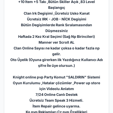
+10 İtem +5 Takı ,Bütün Skiller Açık ,83 Level
Başlangıç
Clan Irk Degişimi ,Ücretsiz Usko Kanat
Ücretsiz IRK - JOB - NİCK Degişimi
Bütün Degişimlerde Rank Sıralamasından
Düşmezsiniz
Haftada 2 Kez Kral Seçimi (Sağ Np Birincileri)
Manner ver Scroll AL
Clan Online Sayısı ne kadar çoksa o kadar fazla np
gelir.
Oto Üyelik (Oyuna girerken ilk Yazdığınız Kullanıcı Adı
şifre İle üye olursun.)
Knight online pvp Party Komut "SALDIRIN" Sistemi
Oyun Kurulumu ,Hatalar çözümler ,Power up store
için Videolu Anlatım
7/24 Online Canlı Destek
Ücretsiz Team Speak 3 Hizmeti.
İtem Repair gelince uyarma.
Ko pvp Reklamları Cz pvp Özellikleri