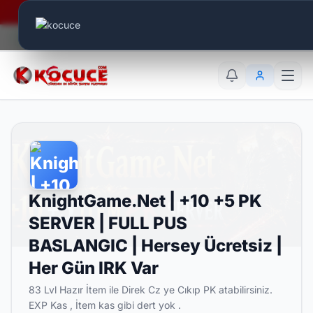
Era Online - 2 Milyar Elmas Ödülü Sizleri Bekliyor..
Canlı Aktif:
777
TR
EN
AR
KnightGame.Net | +10 +5 PK
SERVER | FULL PUS
BASLANGIC | Hersey Ücretsiz |
Her Gün IRK Var
83 Lvl Hazır İtem ile Direk Cz ye Cıkıp PK atabilirsiniz.
EXP Kas , İtem kas gibi dert yok .