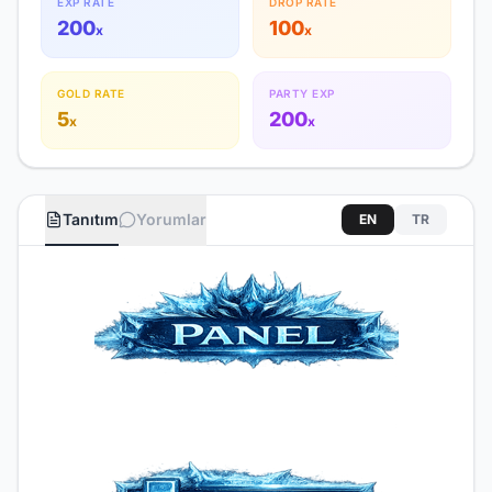
EXP RATE
DROP RATE
200
100
x
x
GOLD RATE
PARTY EXP
5
200
x
x
Tanıtım
Yorumlar
EN
TR