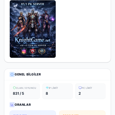
GENEL BILGILER
CLAN / OYUNCU
IP LIMIT
PC LIMIT
831 / 5
8
2
ORANLAR