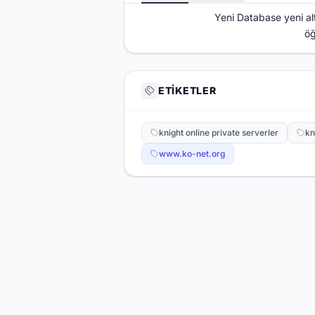
Yeni Database yeni alt
öğ
ETIKETLER
knight online private serverler
kn
www.ko-net.org