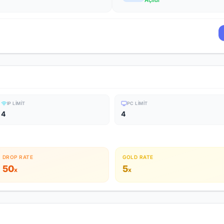
Açıldı
IP LIMIT
PC LIMIT
4
4
DROP RATE
GOLD RATE
50
5
x
x