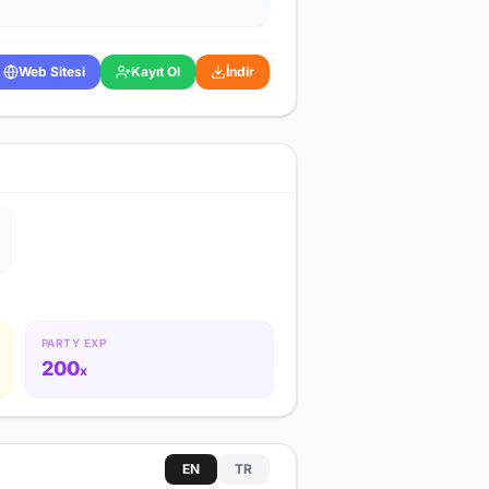
Web Sitesi
Kayıt Ol
İndir
PARTY EXP
200
x
EN
TR