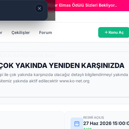
Era Online - 2 Milyar Elmas Ödülü Sizleri Bekliyor..
er
Çekilişler
Forum
Konu Aç
ÇOK YAKINDA YENIDEN KARŞINIZDA
pi ile çok yakında karşınızda olacağız detaylı bilgilendirmeyi yakında
itemiz yakında aktif edilecektir www.ko-net.org
RESMI AÇILIŞ
27 Haz 2026 15:00: