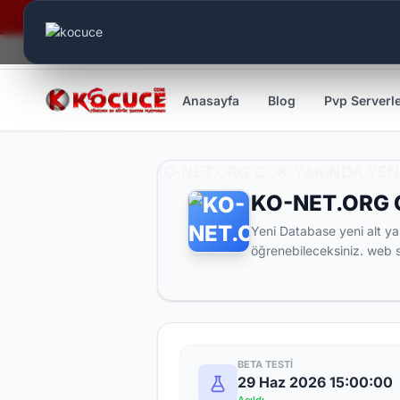
Canlı Aktif:
638
Anasayfa
Blog
Pvp Serverl
KO-NET.ORG 
Yeni Database yeni alt ya
öğrenebileceksiniz. web s
BETA TESTI
29 Haz 2026 15:00:00