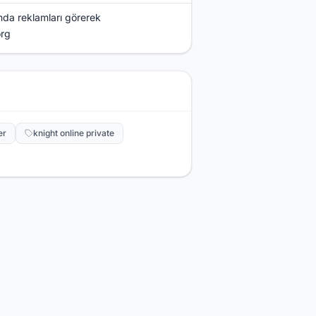
ında reklamları görerek
rg
er
knight online private