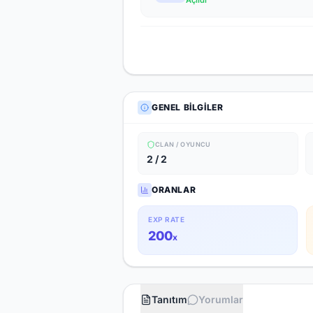
Açıldı
GENEL BILGILER
CLAN / OYUNCU
2 / 2
ORANLAR
EXP RATE
200
x
Tanıtım
Yorumlar