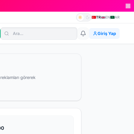
TR
EN
AR
Giriş Yap
 reklamları görerek
00