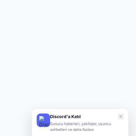
Kısacası,
Knight Online Private Server
dünyası; klasik
oyunu daha hızlı, daha rekabetçi ve daha eğlenceli
şekilde oynamak isteyenler için vazgeçilmez bir
alternatiftir.
Discord'a Katıl
Sunucu haberleri, çekilişler, oyuncu
sohbetleri ve daha fazlası