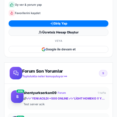
Oy ver & yorum yap
Favorilerini kaydet
Giriş Yap
Ücretsiz Hesap Oluştur
VEYA
Google ile devam et
Forum Son Yorumlar
5
Toplulukta neler konuşuluyor 👀
ON
shentyurkserkan09
Forum
1 hafta
S
✅✅ YENI ACILDI +500 ONLINE ✅✅ LİGHT HOMEKO !! YENİ BOX VE DRAGON SHELLER İLE✅✅
Test server acik