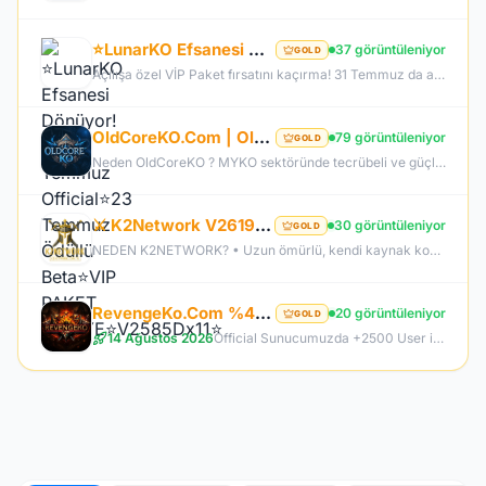
⭐LunarKO Efsanesi Dönüyor!⭐31 Temmuz Official⭐23 Temmuz Ödüllü Beta⭐VIP PAKET HEDİYE⭐V2585Dx11⭐
37 görüntüleniyor
GOLD
Açılışa özel VİP Paket fırsatını kaçırma! 31 Temmuz da aramıza katıl , unutamayacağın bir deneyim senin olsun!
OldCoreKO.Com | Old Myko v.1098 | Starter + Yan Pus Ücretsiz | Academy : 17 Temmuz 2026 -Cuma 21:00!
79 görüntüleniyor
GOLD
Neden OldCoreKO ? MYKO sektöründe tecrübeli ve güçlü yönetim Oyuncu geri bildirimlerine önem veren şeffaf yapı Play to Win odaklı sistem anlayışı Dengeli ekonomi ve sürdürülebilir oyun yapısı Uzun soluklu, plansız kapanma riski olmayan sunucu vizyonu Deneyimli yönetim ekibimizin rehberliğinde, uzun soluklu ve unutulmaz bir maceraya hazır olun. OldCoreKO; heyecan dolu bir ortam, PK temposunun hiç durmadığı ve MYKO’nun özünü sonuna kadar yaşayabileceğiniz eşsiz bir atmosfer.
⚔️ K2Network V2619 – Yeni Nesil Farm Dönemi! | Ücretsiz PUS | +30 Rebirth | Auto Upgrade | 7/24 Farm
30 görüntüleniyor
GOLD
NEDEN K2NETWORK? • Uzun ömürlü, kendi kaynak koduna sahip gerçek bir proje – hazır dosya alıp 1 haftada patlayan server değil. • %100 farm mantığı – KC/TL zorunluluğu yok, her şey oynayarak kazanılabilir. • Upgrade sınırı yok! – +30 Rebirthe kadar ilerleyen, +5’e kadar basılan takılar! • Tamamen ücretsiz PUS, paranızı sevdiklerinize ve ailenize ayırabilirsiniz! • Upgrade oranları şeffaf – % kaç ihtimalle bastığını ekranda net görüyorsun. • Auto Upgrade sistemi oyuna direkt entegre
RevengeKo.Com %400 Academy 14 Ağustos 2026 | v.2585 Light Farm | 1500 TL Değerinde VIP Paket Hediye
20 görüntüleniyor
GOLD
14 Ağustos 2026
Official Sunucumuzda +2500 User ile sorunsuz bir şekilde sunucumuzu aktif ettik. Aktif edilen sunucumuza geç kalmış veya başlayamayan oyuncularımız için 2. Akademi Sunucumuz 14 Ağustos Cuma günü Aktif Edilecektir. %400 DROP , %400 EXP , %400 Coins Drobu olarak sunucu 14 ağustosda academy olarak aktif edilecektir. Sunucumuz 1 Lv aktif edilmesine rağmen oyuncularımızın geri kalmaması için Akademi sunucumuz 83 Lv Başlangıç Full Skill olarak aktif edilecektir.