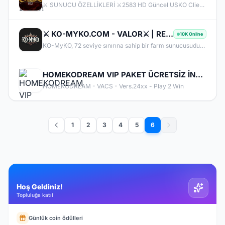
⚔️ SUNUCU ÖZELLİKLERİ ⚔️​ 2583 HD Güncel USKO Client DX11 ile yüksek FPS deneyimi 83 Level Full Skill başlangıç Homeko tipi DB yapısı GB ve item değerli ekonomi Anti AFK sistemi 7/24 aktif GM desteği CHAOSKO - GENEL BİLGİLER​ Başlangıç Bilgileri ⚔️ Sunucumuza 83 Lv başlangıç ve FULL Skill olarak Maradon'da başlıyorsunuz. Açılışta maksimum karakterinizi 83 Lv + 5 REB yapabileceksiniz. İlerleyen dönemlerde kademe kademe REB seviyeleri arttırılacaktır.
⚔️ KO-MYKO.COM - VALOR⚔️ | RESMİ AÇILIŞ: 08.05.2026 | ⭐ YENİ AKADEMİ SUNUCUSU & HOŞ GELDİN HEDİYESİ ⭐
10K Online
KO-MyKO, 72 seviye sınırına sahip bir farm sunucusudur; harika bir pazar odaklı sistemi, aktif etkinlikleri ve güçlü PvP aksiyonu bulunur. Knight Online’ın ilk versiyonlarını sevdiyseniz, sunucumuz nostaljik dönemi deneyimlemek için doğru yerdir.
HOMEKODREAM VIP PAKET ÜCRETSİZ İNDİR OYNA!
HOMEKODREAM - VACS - Vers.24xx - Play 2 Win
1
2
3
4
5
6
Hoş Geldiniz!
Topluluğa katıl
Günlük coin ödülleri