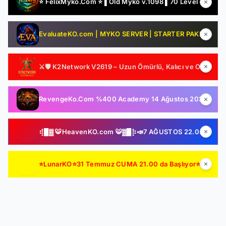
⭐ FelixMyko.Com ⭐ ▌Old Myko v.1098 ▌70 Level CAP ▌Official : 21 Ağustos Cuma 22:00 ▌Starter Paket Bizden !
EvaluateKO.com | MYKO SERVER | STARTER PAKET HEDİYE | 1.000.000 TL Ödül Havuzu | Official : 14 Ağustos 2026 -Cuma 21:00!
⚔️🛡️ K2Network V2619 – Uzun Ömürlü, Kalıcı ve Oyuncu Odaklı Farm Server | Ücretsiz PUS | Auto Upgrade | Şeffaf Sistemler | Gelişmiş Drop & Kutu Yapısı 🛡️⚔️
RevengeKo.Com %400 Academy 14 Ağustos 2026 | v.2585 Light Farm | 1500 TL Değerinde VIP Paket Hediye | GB Değerli / Item Kolay | LIGHT FARM SERVER
⢾█▓ 🐯HeavenKO.com 🐯▓█⡷📣7 AĞUSTOS 22.00 SAKIN KAÇIRMA!📣▓█⡷⢾█▓💥ÜCRETSİZ GENİE LOOT💥▓█⡷🚀AKADEMİ🚀DX11🚀▓█⡷
⭐LunarKO⭐31 Temmuz CUMA 21.00 da Başlıyor⭐ AÇILIŞA ÖZEL VIP PAKET HEDİYE ⭐GENIE & AutoLoot Ücretsiz⭐EN KALİTELİ HARD FARM SERVER⭐