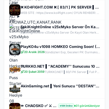
❌ KO4FIGHT.COM ❌ [ 83/1 ] PK SERVER ▌FULL ITEM BAŞLANGIÇ 23 ŞUBAT 2026
WEB SİTE : https://www.ko4fight.com/ OYUN REHBERİ: https://www.ko4fight.com/ OYUNU İNDİR: https://www.ko4fight.com/downloads
EskiKnightOnline v25xMyko Server Ön Kayıt Olan Herkese Ful Puss Starter Paket Hediye 08 Mayıs 22:00!
EskiKnightOnline v25xMyko Server Ön Kayıt Olan Herkese Ful Puss Starter Paket Hediye 08 Mayıs 22:00!
PlayKO4u v1098 HOMKEO Coming Soon! ( Starter Paket Hediyeli ) !
20 Aralık 2026
Gündüzleri Exp, Geceleri PK: Durmaksızın Savaşmaya Hazır Mısın? PlayKO4u 8 Mayıs 22:00'da Sizlerle!
TURKKO.NET ▌''ACADEMY'' Sunucusu 10 TEMMUZ Time 22:00 ▌Ücretsiz Full Pus Başlangıç ▌83/5 PK Server
20 Şubat 2059
TURKKO.NET ▌83/1 PK Server ▌Full Pus Başlangıç ▌x64 Bit Client dx11 ▌ 2009'dan Bu Yana Aynı Heyecan!
AkinGaming.net ▌Yeni Sunucu ''DESTAN'' 22 Mayıs Offi̇ci̇al Time 22:00 ▌2.000.000 TL Ödül Havuzu▌Myko
.
⏩ CHAOSKO ✅ ⚔️ 22 Mayıs Academy ⚔️ VIP PAKET HEDİYE ⭐✅ DirectX11 v2585 HD CLIENT ⭐ KEYSOFT ⭐ HOMEKO
31 görüntüleniyor
10K Online