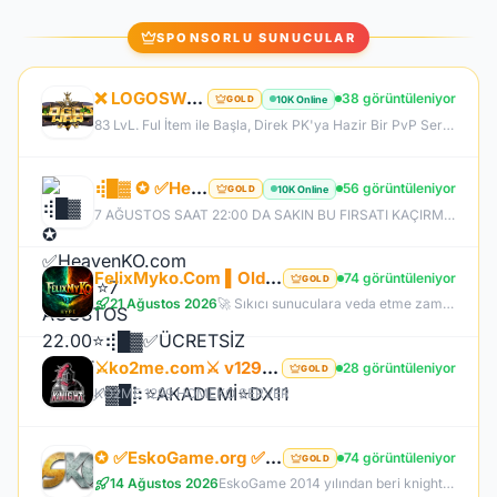
SPONSORLU SUNUCULAR
❌ LOGOSWAR.COM ❌ [ 83/1 ] PK SERVER ▌FULL ITEM BAŞLANGIÇ ▌Adım Atamayacağın Kadar Kalabalık
38 görüntüleniyor
10K Online
GOLD
83 LvL. Ful İtem ile Başla, Direk PK'ya Hazir Bir PvP Server, Full Pus'da Hediye, 10.000 Oyuncu Kitlesi ile Türkiye'nin En Kalabalık PK Serveri, Sizlerde Hemen Yerinizi Alın.
⢾█▓ ✪ ✅HeavenKO.com ✅▓█⡷⭐7 AĞUSTOS 22.00⭐⢾█▓✅ÜCRETSİZ GENİE LOOT✅▓█⡷⭐AKADEMİ⭐DX11
56 görüntüleniyor
10K Online
GOLD
7 AĞUSTOS SAAT 22:00 DA SAKIN BU FIRSATI KAÇIRMA! BİZİMLE YOLA ÇIKAN HERKES BUGÜN İPTAL! BİZ İSE 6.AYIMIZI DEVİRDİK, İLK GÜNKİ GİBİ GEÇ KALMAYACAĞIN TEK SİSTEM!
FelixMyko.Com ▌Old Myko v.1098 ▌70 Level CAP ▌Official : 21 Ağustos Cuma 22:00 ▌Starter Paket Bizden
74 görüntüleniyor
GOLD
21 Ağustos 2026
🚀 Sıkıcı sunuculara veda etme zamanı geldi! ⭐ Parlayan yıldız: FelixMyko! 💰 Sürekli kazandıran yapısı, bitmek bilmeyen Farm ve PK heyecanıyla eski MyKO ruhunu yeniden yaşamaya hazır ol! 📅 Açılış: 21 Ağustos Cuma – 🕙 22:00 🌐 Adres: FelixMyko.com 🎁 2.000 TL bakiye değerinde Starter Paket HEDİYE! 🔑 Starter Paket Kodu: 99998888777766665555 🌐 Panel: https://www.felixmyko.com 👉 Discord: http://discord.gg/MYACS 🟢 WhatsApp: https://wp.felixmyko.com ⚔️ Eski günlerin efsane savaşlarını, dostluk
⚔️ko2me.com⚔️ v1299 ⚔️DİEZ ⚔️ 7/24 ONLINE ⚔️ JAPKO DRAKİ SERVER
28 görüntüleniyor
GOLD
KO2ME 1299 HOMEKO SERVER
✪ ✅EskoGame.org ✅▓█⡷⭐14 AĞUSTOS 22.00⭐⢾█▓✅ERKEN KAYITA VİP PAKET HEDİYE !✅▓█⡷👉 v25XX FARM 👈
74 görüntüleniyor
GOLD
14 Ağustos 2026
EskoGame 2014 yılından beri knight online pvp sektöründe kesintisiz hizmet vermektedir. Aktif sunucuları +1000 Gündür onlinedir, yeni sunucular senede 1 kere açılır, takipde kalın!