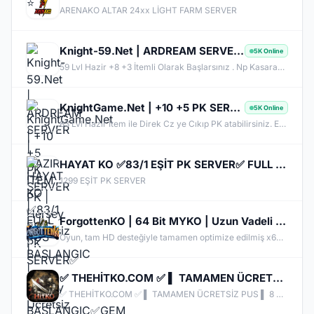
ARENAKO ALTAR 24xx LİGHT FARM SERVER
Knight-59.Net | ARDREAM SERVER | HAZIR ITEM PK | Hersey Ücretsiz |
5K Online
59 Lvl Hazir +8 +3 İtemli Olarak Başlarsınız . Np Kasarak +4 ve +9 İtem alabilirsiniz. Yıllardır Açık.
KnightGame.Net | +10 +5 PK SERVER | FULL PUS BASLANGIC | Hersey Ücretsiz | Her Gün IRK Var
5K Online
83 Lvl Hazır İtem ile Direk Cz ye Cıkıp PK atabilirsiniz. EXP Kas , İtem kas gibi dert yok .
HAYAT KO ✅83/1 EŞİT PK SERVER✅ FULL ITEM BASLANGIC✅GEM VER KC AL! ► KROWAZ,UTC,KANAT,RANK SİSTEMİ
1299 EŞİT PK SERVER
ForgottenKO | 64 Bit MYKO | Uzun Vadeli Sunucu | Hemen Katıl | Haftalık Ödüller & Kesintisiz Aksiyon
Oyun, tam HD desteğiyle tamamen optimize edilmiş x64-bit EXE üzerinde çalışarak gelişmiş performans ve görsel kalite sunuyor. Oyuncular, hem İngilizce hem de Türkçe olarak sunulan gelişmiş seçenek ayarlarının yanı sıra, maksimum kolaylık için Karakter Seçme Sistemi, Klan Transfer Sistemi ve Otomatik Yeniden Bağlanma özelliğinden de yararlanabilirler. Ayrıca oyun içi video kayıt sistemi, Mage TP etkinleştirme/devre dışı bırakma ve güvenli Karakter Seal sistemi de entegre ettik. Kraliyet Pelerinle
✅ THEHİTKO.COM ✅ ▌ TAMAMEN ÜCRETSİZ PUS ▌ 8 MAYIS CUMA 21:00 ▌ORJINAL 70 CAP MYKO
✅ THEHİTKO.COM ✅ ▌ TAMAMEN ÜCRETSİZ PUS ▌ 8 MAYIS CUMA 21:00 ▌ORJINAL 70 CAP MYKO