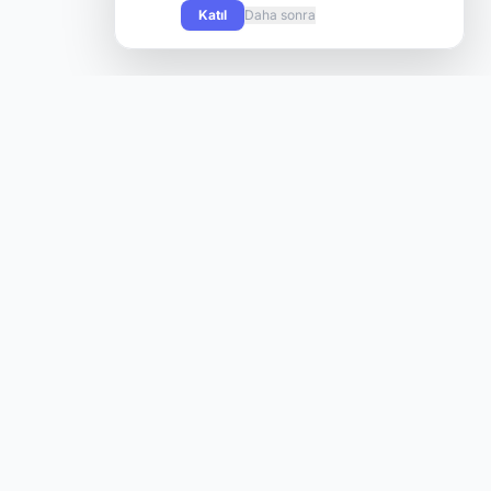
Katıl
Daha sonra
Knight Online oyuncularının yeni sunuculara hızlı ve kolay
şekilde ulaşabilmesi için tasarlanmış modern bir platform.