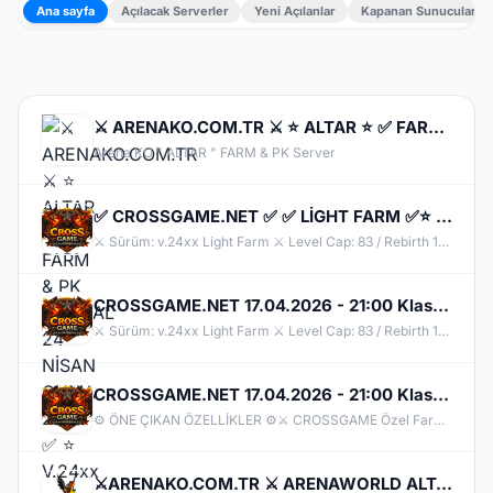
Ana sayfa
Açılacak Serverler
Yeni Açılanlar
Kapanan Sunucular
⚔️ ARENAKO.COM.TR ⚔️ ⭐ ALTAR ⭐ ✅ FARM & PK OFFİCAL 24 NİSAN CUMA 21:00 ✅ ⭐ V.24xx ⭐
Arena KO " ALTAR " FARM & PK Server
✅ CROSSGAME.NET ✅ ✅ LİGHT FARM ✅⭐ 22.05.2026 - CUMA - 21:00 OFFICIAL ⭐
⚔️ Sürüm: v.24xx Light Farm ⚔️ Level Cap: 83 / Rebirth 10 ⚔️ Multiclient: 3 | IP Limiti: 10
CROSSGAME.NET 17.04.2026 - 21:00 Klasik Knight Online ruhunu özleyenlere!
⚔️ Sürüm: v.24xx Light Farm ⚔️ Level Cap: 83 / Rebirth 10 ⚔️ Multiclient: 3 | IP Limiti: 10 ⚔️ Upgrade: +9 | Takı: +2
CROSSGAME.NET 17.04.2026 - 21:00 Klasik Knight Online ruhunu özleyenlere!
⚙ ÖNE ÇIKAN ÖZELLİKLER ⚙​ ⚔️ CROSSGAME Özel Farm Valley Haritası ⚔️ Günlük & Tekrarlı Quest sistemi aktif ⚔️ CZ Farm & PK ağırlıklı oyun anlayışı ⚔️ Bahçe farmı değerli! ⚔️Draki's Tower aktif ⚔️ İsiloon & Felankor ilk günden itibaren aktif ⚔️ Manner Sistemi aktif — Manner Store'dan alışveriş yapılabilir
⚔️ARENAKO.COM.TR ⚔️ ARENAWORLD ALTAR⭐✅ FARM PK ✅ OFFİCAL 24 NİSAN CUMA 21:00⭐VERSİYON 24xx | USKO⭐