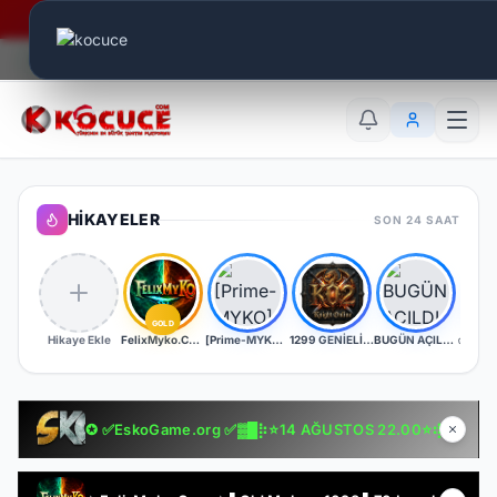
Era Online - 2 Milyar Elmas Ödülü Sizleri Bekliyor..
Canlı Aktif:
692
TR
EN
AR
HIKAYELER
SON 24 SAAT
GOLD
Hikaye Ekle
FelixMyko.Com ▌Old Myko v.1098 ▌70 Level CAP ▌Official : 21 Ağustos Cuma 22:00 ▌Starter Paket Bizden
[Prime-MYKO] - [New Server The REBORN] - [BETA - 17.07.2026] - [OFFICIAL - 24.07.2026]
1299 GENİELİ SERVER
BUGÜN AÇILDI | EŞİT PK SERVER | V24XXX | 83/1 LEVEL FULL İTEM | İTEM SATIŞI YOKTUR
✪ ✅EskoGame.org ✅▓█⡷⭐14 AĞUSTOS 22.00⭐⢾█▓✅ERKEN KAYITA VİP PAKET HEDİYE !✅▓█⡷👉 v25XX FARM 👈