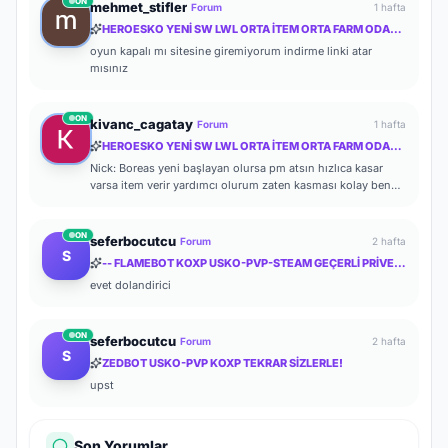
ON
mehmet_stifler
Forum
1 hafta
HEROESKO YENİ SW LWL ORTA İTEM ORTA FARM ODAKLI HERKESİ BEKLERİZ
oyun kapalı mı sitesine giremiyorum indirme linki atar
mısınız
ON
kivanc_cagatay
Forum
1 hafta
HEROESKO YENİ SW LWL ORTA İTEM ORTA FARM ODAKLI HERKESİ BEKLERİZ
Nick: Boreas yeni başlayan olursa pm atsın hızlıca kasar
varsa item verir yardımcı olurum zaten kasması kolay ben
de başlayalı çok olmadı
ON
seferbocutcu
Forum
2 hafta
S
-- FLAMEBOT KOXP USKO-PVP-STEAM GEÇERLİ PRİVETE KOXP--
evet dolandirici
ON
seferbocutcu
Forum
2 hafta
S
ZEDBOT USKO-PVP KOXP TEKRAR SİZLERLE!
upst
Son Yorumlar