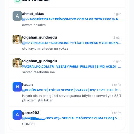
ahmet_aktas
2 gün
⚔️v1453 FİRE DRAKE DEİMOSMYKO.COM 14.08.2026 22:00 !⚔️ NOSTALJİ SERVER STARTER BEDAVA!ÖZLENEN NOSTAL
devam bakalım
tolgahan_gundogdu
2 gün
✅✅ YENI ACILDI +500 ONLINE ✅✅ LİGHT HOMEKO !! YENİ BOX VE DRAGON SHELLER İLE✅✅
oto kayıt mı sıteden mı yoksa
tolgahan_gundogdu
6 gün
AZRAILKO.COM.TR | V2 EASY FARM | FULL PUS | ŞİMDİ AÇILDI | İNDİR BAŞLA
serverı resetledın mı?
hasan
1 hafta
H
BUGÜN AÇILDI | EŞİT PK SERVER | V24XXX | 83/1 LEVEL FULL İTEM | İTEM SATIŞI YOKTUR
Hayırlı olsun çok güzel server şuanda böyle pk serveri yok 83/1
pk özlemiştik tskler
garez993
1 hafta
G
☢️⏩█ ▆ ▅ ▃ ▂✅KOX V2[⭐ OFFICIAL 7 AĞUSTOS CUMA 22.00 ▌V.2⭐] ✅ ⚔️⋆ BOL ETKİNLİK ⋆⚔️ ⋆ LIGHT FARM ⚔️
GÜNCEL