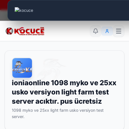
Era Online - 2 Milyar Elmas Ödülü Sizleri Bekliyor..
Canlı Aktif:
530
TR
EN
AR
ioniaonline 1098 myko ve 25xx
usko versiyon light farm test
server acıktır. pus ücretsiz
1098 myko ve 25xx light farm usko versiyon test
server.