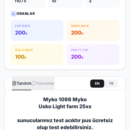
110 / 5
10
3
ORANLAR
EXP RATE
DROP RATE
200
200
x
x
GOLD RATE
PARTY EXP
100
200
x
x
Tanıtım
Yorumlar
EN
TR
Myko 1098 Myko
Usko Light farm 25xx
sunucularımız test acıktır pus ücretsiz
olup test edebilirsiniz.