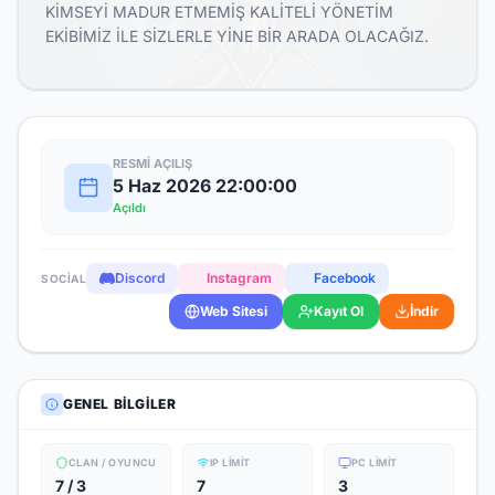
KİMSEYİ MADUR ETMEMİŞ KALİTELİ YÖNETİM
EKİBİMİZ İLE SİZLERLE YİNE BİR ARADA OLACAĞIZ.
RESMI AÇILIŞ
5 Haz 2026 22:00:00
Açıldı
Discord
Instagram
Facebook
SOCIAL
Web Sitesi
Kayıt Ol
İndir
GENEL BILGILER
CLAN / OYUNCU
IP LIMIT
PC LIMIT
7 / 3
7
3