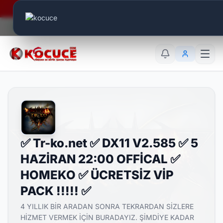
Era Online - 2 Milyar Elmas Ödülü Sizleri Bekliyor..
Canlı Aktif:
833
TR
EN
AR
✅ Tr-ko.net ✅ DX11 V2.585 ✅ 5
HAZİRAN 22:00 OFFİCAL ✅
HOMEKO ✅ ÜCRETSİZ VİP
PACK !!!!! ✅
4 YILLIK BİR ARADAN SONRA TEKRARDAN SİZLERE
HİZMET VERMEK İÇİN BURADAYIZ. ŞİMDİYE KADAR