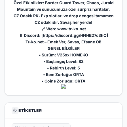
Özel Etkinlikler: Border Guard Tower, Chaos, Juraid
Mountain ve sunucumuza özel sürpriz haritalar.
CZ Odaklı PK: Exp slotları ve drop dengesi tamamen
CZ odaklıdır. Savaş her yerde!
🔗 Web: www.tr-ko.net
📱 Discord: [
https://discord.gg/HNHB27c3hQ
]
Tr-ko.net – Emek Ver, Savaş, Efsane Ol!
GENEL BİLGİLER
• Sürüm: V25xx HOMEKO
• Başlangıç Level: 83
• Rebirth Level: 5
• Item Zorluğu: ORTA
• Coins Zorluğu: ORTA
ETIKETLER