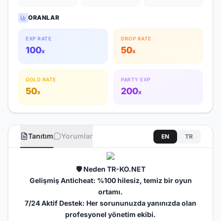
ORANLAR
EXP RATE
DROP RATE
100
50
x
x
GOLD RATE
PARTY EXP
50
200
x
x
Tanıtım
Yorumlar
EN
TR
🛡️ Neden
TR-KO.NET
Gelişmiş Anticheat: %100 hilesiz, temiz bir oyun
ortamı.
7/24 Aktif Destek: Her sorununuzda yanınızda olan
profesyonel yönetim ekibi.