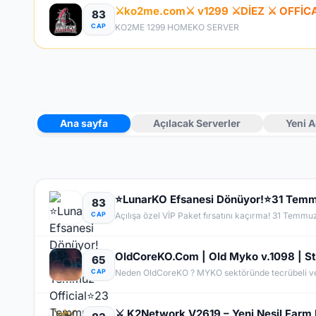
⚔️ko2me.com⚔️ v1299 ⚔️DİEZ ⚔️ OFFİ
83
CAP
KO2ME 1299 HOMEKO SERVER
Ana sayfa
Açılacak Serverler
Yeni A
83
CAP
Açılışa özel VİP Paket fırsatını kaçırma! 31 Temmu
65
CAP