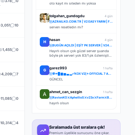
378
0
oto kayıt mı sıteden mı yoksa
e türevleri yok. Sadece EMEK ve PK var.
tolgahan_gundogdu
4 gün
AZRAILKO.COM.TR | V2 EASY FARM | FULL PUS | ŞİMDİ AÇILDI | İNDİR BAŞLA
3,051
10
serverı resetledın mı?
hasan
4 gün
H
BUGÜN AÇILDI | EŞİT PK SERVER | V24XXX | 83/1 LEVEL FULL İTEM | İTEM SATIŞI YOKTUR
1,455
0
Hayırlı olsun çok güzel server şuanda
böyle pk serveri yok 83/1 pk özlemiştik
tskler
garez993
1 hafta
G
4,209
7
☢️⏩█ ▆ ▅ ▃ ▂✅KOX V2[⭐ OFFICIAL 7 AĞUSTOS CUMA 22.00 ▌V.2⭐] ✅ ⚔️⋆ BOL ETKİNLİK ⋆⚔️ ⋆ LIGHT FARM ⚔️
GÜNCEL
ahmet_can_sezgin
1 hafta
RavionKO⚔️AphellioS⚔️v23x⚔️Farm⚔️BETA 26.07.2026 [21:00] ⚔️OFFİCAL 31.07.2026 [21:00]⚔️Bakiye Ödüllü
11,085
0
hayırlı olsun
10,314
4
Sıralamada üst sıralara çık!
Premium üyelikle sunucunu öne çıkar.