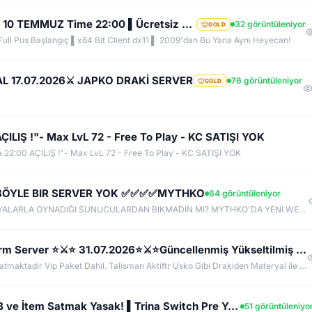
TURKKO.NET ▌''ACADEMY'' Sunucusu 10 TEMMUZ Time 22:00 ▌Ücretsiz Full Pus Başlangıç ▌83/5 PK Server
32 görüntüleniyor
GOLD
ll Pus Başlangıç ▌x64 Bit Client dx11 ▌ 2009'dan Bu Yana Aynı Heyecan!
CAL 17.07.2026⚔️ JAPKO DRAKİ SERVER
76 görüntüleniyor
GOLD
LIŞ !"- Max LvL 72 - Free To Play - KC SATIŞI YOK
2:00 AÇILIŞ !"- Max LvL 72 - Free To Play - KC SATIŞI YOK
✅ƁÖYLE BIR SERVER YOK ✅✅✅✅MYTHKO
64 görüntüleniyor
2-3 İTEM ETRAFINDA DÖNEN, HERKESİN AYNI EŞYALARLA OYNADIĞI SUNUCULARDAN BIKMADIN MI? MYTHKO'DA YENİ WEAPON BOXLARI, TAKI SİSTEMLERİ, DRAGON ARMOR, PERK STAT, GÖREVLER, FARM ALANLARI VE KAZANÇ DOLU ETKİNLİKLER SENİ BEKLİYOR! ONLİNE KAL, KC KAZAN, KİLL AL PARA KAZAN, CR VE ETKİNLİKLERDEN ÖDÜLLER TOPLA. BİZDE AMAÇ SADECE PUS DEĞİL; UZUN SOLUKLU, EMEK VERDİKÇE KAZANDIĞIN GERÇEK BİR PvP DENEYİMİ!
⚔️ ⭐ İronArena.Net ⚔️ ⭐ v24xx Light-Farm Server ⭐⚔️⭐ 31.07.2026⭐⚔️⭐Güncellenmiş Yükseltilmiş Drop ve
LightFarm Serverimize Hoşgeldniz. Draki Full Pus atmaktadir Vip Paket Dahil. Talisman Aktiftr Usko Gibi Drakiden Materyal ile Yapılmaktadir.
❌ DIEZKO ❌ ▌24xx USKO Ayarında ▌GB ve İtem Satmak Yasak! ▌Trina Switch Pre Yok! ▌Beta bu Cuma
51 görüntüleniyo