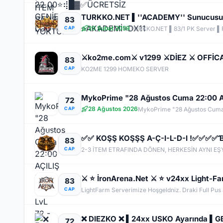
83
20 Şubat 2059
CAP
TURKKO.NET ▌83/1 PK Server ▌Fu
⚔️ko2me.com⚔️ v1299 ⚔️DİEZ ⚔️ OFFİ
83
CAP
KO2ME 1299 HOMEKO SERVER
MykoPrime "28 Ağustos Cuma 22:00 AÇI
72
28 Ağustos 2026
CAP
MykoPrime "28 Ağustos Cuma 2
✅✅ KOŞŞ KOŞŞŞ A-Ç-I-L-D-I !✅✅✅
83
CAP
83
CAP
72