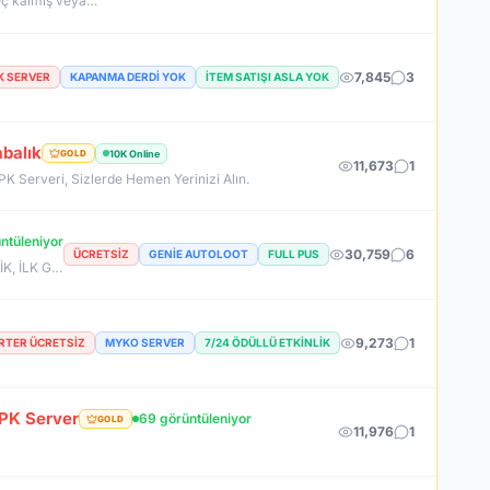
Official Sunucumuzda +2500 User ile sorunsuz bir şekilde sunucumuzu aktif ettik. Aktif edilen sunucumuza geç kalmış veya başlayamayan oyuncularımız için 2. Akademi Sunucumuz 14 Ağustos Cuma günü Aktif Edilecektir. %400 DROP , %400 EXP , %400 Coins Drobu olarak sunucu 14 ağustosda academy olarak aktif edilecektir. Sunucumuz 1 Lv aktif edilmesine rağmen oyuncularımızın geri kalmaması için Akademi sunucumuz 83 Lv Başlangıç Full Skill olarak aktif edilecektir.
7,845
3
PK SERVER
KAPANMA DERDİ YOK
İTEM SATIŞI ASLA YOK
balık
10K Online
GOLD
11,673
1
 PK Serveri, Sizlerde Hemen Yerinizi Alın.
ntüleniyor
30,759
6
ÜCRETSIZ
GENIE AUTOLOOT
FULL PUS
7 AĞUSTOS SAAT 22:00 DA SAKIN BU FIRSATI KAÇIRMA! BİZİMLE YOLA ÇIKAN HERKES BUGÜN İPTAL! BİZ İSE 6.AYIMIZI DEVİRDİK, İLK GÜNKİ GİBİ GEÇ KALMAYACAĞIN TEK SİSTEM!
9,273
1
RTER ÜCRETSIZ
MYKO SERVER
7/24 ÖDÜLLÜ ETKINLIK
PK Server
69 görüntüleniyor
GOLD
11,976
1