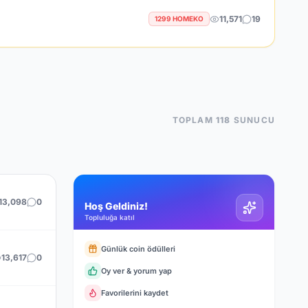
11,571
19
1299 HOMEKO
TOPLAM
118
SUNUCU
13,098
0
Hoş Geldiniz!
Topluluğa katıl
Günlük coin ödülleri
13,617
0
Oy ver & yorum yap
Favorilerini kaydet