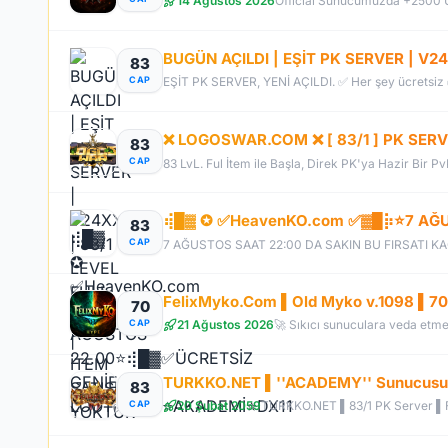
14 Ağustos 2026
83
CAP
❌ LOGOSWAR.COM ❌ [ 83/1 ] PK SERV
83
CAP
83 LvL. Ful İtem ile Başla, Direk PK'ya Hazir Bir P
83
CAP
70
21 Ağustos 2026
CAP
TURKKO.NET ▌''ACADEMY'' Sunucusu 1
83
20 Şubat 2059
CAP
TURKKO.NET ▌83/1 PK Server ▌Fu