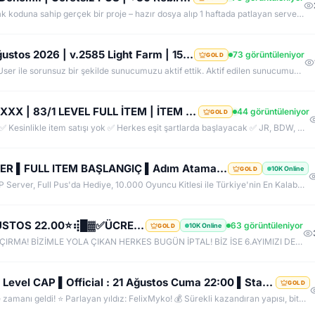
NEDEN K2NETWORK? • Uzun ömürlü, kendi kaynak koduna sahip gerçek bir proje – hazır dosya alıp 1 haftada patlayan server değil. • %100 farm mantığı – KC/TL zorunluluğu yok, her şey oynayarak kazanılabilir. • Upgrade sınırı yok! – +30 Rebirthe kadar ilerleyen, +5’e kadar basılan takılar! • Tamamen ücretsiz PUS, paranızı sevdiklerinize ve ailenize ayırabilirsiniz! • Upgrade oranları şeffaf – % kaç ihtimalle bastığını ekranda net görüyorsun. • Auto Upgrade sistemi oyuna direkt entegre
RevengeKo.Com %400 Academy 14 Ağustos 2026 | v.2585 Light Farm | 1500 TL Değerinde VIP Paket Hediye
73 görüntüleniyor
GOLD
Official Sunucumuzda +2500 User ile sorunsuz bir şekilde sunucumuzu aktif ettik. Aktif edilen sunucumuza geç kalmış veya başlayamayan oyuncularımız için 2. Akademi Sunucumuz 14 Ağustos Cuma günü Aktif Edilecektir. %400 DROP , %400 EXP , %400 Coins Drobu olarak sunucu 14 ağustosda academy olarak aktif edilecektir. Sunucumuz 1 Lv aktif edilmesine rağmen oyuncularımızın geri kalmaması için Akademi sunucumuz 83 Lv Başlangıç Full Skill olarak aktif edilecektir.
BUGÜN AÇILDI | EŞİT PK SERVER | V24XXX | 83/1 LEVEL FULL İTEM | İTEM SATIŞI YOKTUR
44 görüntüleniyor
GOLD
EŞİT PK SERVER, YENİ AÇILDI. ✅ Her şey ücretsiz ✅ Kesinlikle item satışı yok ✅ Herkes eşit şartlarda başlayacak ✅ JR, BDW, Chaos ve savaş etkinlikleri aktif ✅ Kalabalık ve rekabetçi PK ortamı Bu cumartesi saat 21:00’da yeniden bizimle olun. Arkadaşlarınızı da davet edin, hep birlikte daha güçlü ve daha kalabalık bir başlangıç yapalım! Desteğiniz ve anlayışınız için teşekkür ederiz.
❌ LOGOSWAR.COM ❌ [ 83/1 ] PK SERVER ▌FULL ITEM BAŞLANGIÇ ▌Adım Atamayacağın Kadar Kalabalık
10K Online
GOLD
83 LvL. Ful İtem ile Başla, Direk PK'ya Hazir Bir PvP Server, Full Pus'da Hediye, 10.000 Oyuncu Kitlesi ile Türkiye'nin En Kalabalık PK Serveri, Sizlerde Hemen Yerinizi Alın.
⢾█▓ ✪ ✅HeavenKO.com ✅▓█⡷⭐7 AĞUSTOS 22.00⭐⢾█▓✅ÜCRETSİZ GENİE LOOT✅▓█⡷⭐AKADEMİ⭐DX11
63 görüntüleniyor
10K Online
GOLD
7 AĞUSTOS SAAT 22:00 DA SAKIN BU FIRSATI KAÇIRMA! BİZİMLE YOLA ÇIKAN HERKES BUGÜN İPTAL! BİZ İSE 6.AYIMIZI DEVİRDİK, İLK GÜNKİ GİBİ GEÇ KALMAYACAĞIN TEK SİSTEM!
FelixMyko.Com ▌Old Myko v.1098 ▌70 Level CAP ▌Official : 21 Ağustos Cuma 22:00 ▌Starter Paket Bizden
GOLD
🚀 Sıkıcı sunuculara veda etme zamanı geldi! ⭐ Parlayan yıldız: FelixMyko! 💰 Sürekli kazandıran yapısı, bitmek bilmeyen Farm ve PK heyecanıyla eski MyKO ruhunu yeniden yaşamaya hazır ol! 📅 Açılış: 21 Ağustos Cuma – 🕙 22:00 🌐 Adres: FelixMyko.com 🎁 2.000 TL bakiye değerinde Starter Paket HEDİYE! 🔑 Starter Paket Kodu: 99998888777766665555 🌐 Panel: https://www.felixmyko.com 👉 Discord: http://discord.gg/MYACS 🟢 WhatsApp: https://wp.felixmyko.com ⚔️ Eski günlerin efsane savaşlarını, dostluk