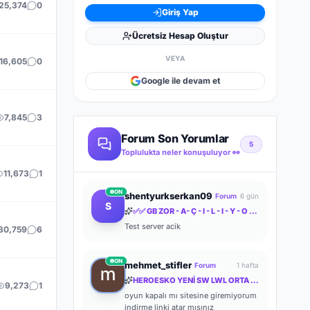
25,374
0
Giriş Yap
Ücretsiz Hesap Oluştur
VEYA
16,605
0
Google ile devam et
7,845
3
Forum Son Yorumlar
5
Toplulukta neler konuşuluyor 👀
11,673
1
ON
shentyurkserkan09
Forum
6 gün
S
✅✅ GB ZOR - A- Ç - I - L - I - Y - O - R ✅✅ FARMERLAR ANLADI BİLE !! MYTHKO 20:00 'da ONLİNE ✅✅
Test server acik
30,759
6
ON
mehmet_stifler
Forum
1 hafta
HEROESKO YENİ SW LWL ORTA İTEM ORTA FARM ODAKLI HERKESİ BEKLERİZ
9,273
1
oyun kapalı mı sitesine giremiyorum
indirme linki atar mısınız