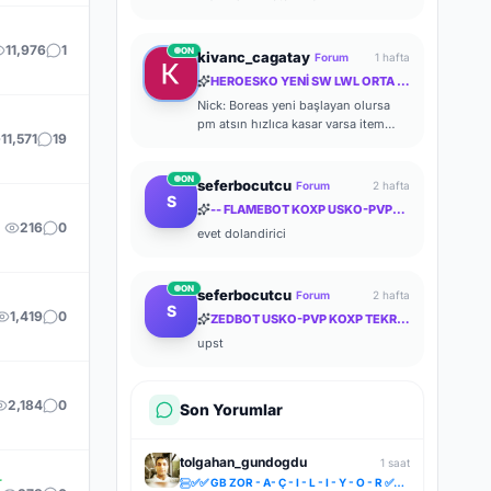
11,976
1
ON
kivanc_cagatay
Forum
1 hafta
HEROESKO YENİ SW LWL ORTA İTEM ORTA FARM ODAKLI HERKESİ BEKLERİZ
Nick: Boreas yeni başlayan olursa
pm atsın hızlıca kasar varsa item
11,571
19
verir yardımcı olurum zaten kasması
kolay ben de başlayalı çok olmadı
ON
seferbocutcu
Forum
2 hafta
S
-- FLAMEBOT KOXP USKO-PVP-STEAM GEÇERLİ PRİVETE KOXP--
216
0
evet dolandirici
ON
seferbocutcu
Forum
2 hafta
S
1,419
0
ZEDBOT USKO-PVP KOXP TEKRAR SİZLERLE!
upst
2,184
0
Son Yorumlar
tolgahan_gundogdu
1 saat
r
✅✅ GB ZOR - A- Ç - I - L - I - Y - O - R ✅✅ FARMERLAR ANLADI BİLE !! MYTHKO 20:00 'da ONLİNE ✅✅