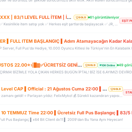
BUGÜN AÇILDI | EŞİT PK SERVER | V24XXX | 83/1 LEVEL FULL İTEM | İTEM SATIŞI YOKTUR
61 görüntüleniyor
GOLD
EŞİT 
EŞİT PK SERVER, YENİ AÇILDI. ✅ Her şey ücretsiz ✅ Kesinlikle item satışı yok ✅ Herkes eşit şartlarda başlayacak ✅ JR, BDW, Chaos ve savaş etkinlikleri aktif ✅ Kalabalık ve rekabetçi PK ortamı Bu cumartesi saat 21:00’da yeniden bizimle olun. Arkadaşlarınızı da davet edin, hep birlikte daha güçlü ve daha kalabalık bir başlangıç yapalım! Desteğiniz ve anlayışınız için teşekkür ederiz.
ER ▌FULL ITEM BAŞLANGIÇ ▌Adım Atamayacağın Kadar Kala
vP Server, Full Pus'da Hediye, 10.000 Oyuncu Kitlesi ile Türkiye'nin En Kalabalık
⢾█▓ ✪ ✅HeavenKO.com ✅▓█⡷⭐7 AĞUSTOS 22.00⭐⢾█▓✅ÜCRETSİZ GENİE LOOT✅▓█⡷⭐AKADEMİ⭐DX11
49 görü
10K Online
GOLD
FelixMyko.Com ▌Old Myko v.1098 ▌70 Level CAP ▌Official : 21 Ağustos Cuma 22:00 ▌Starter Paket Bizden
GOLD
STA
🚀 Sıkıcı sunuculara veda etme zamanı geldi! ⭐ Parlayan yıldız: FelixMyko! 💰 Sürekli kazandıran yapısı, bitmek bilmeyen Farm ve PK heyecanıyla eski MyKO ruhunu yeniden yaşamaya hazır ol! 📅 Açılış: 21 Ağustos Cuma – 🕙 22:00 🌐 Adres: FelixMyko.com 🎁 2.000 TL bakiye değerinde Starter Paket HEDİYE! 🔑 Starter Paket Kodu: 99998888777766665555 🌐 Panel: https://www.felixmyko.com 👉 Discord: http://discord.gg/MYACS 🟢 WhatsApp: https://wp.felixmyko.com ⚔️ Eski günlerin efsane savaşlarını, dostluk
0 TEMMUZ Time 22:00 ▌Ücretsiz Full Pus Başlangıç ▌83/5 
ll Pus Başlangıç ▌x64 Bit Client dx11 ▌ 2009'dan Bu Yana Aynı Heyecan!