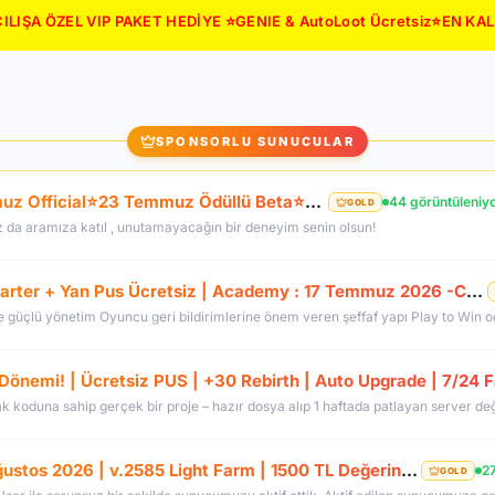
ILIŞA ÖZEL VIP PAKET HEDİYE ⭐GENIE & AutoLoot Ücretsiz⭐EN KA
SPONSORLU SUNUCULAR
⭐LunarKO Efsanesi Dönüyor!⭐31 Temmuz Official⭐23 Temmuz Ödüllü Beta⭐VIP PAKET HEDİYE⭐V2585Dx11⭐
44 görüntüleniy
GOLD
z da aramıza katıl , unutamayacağın bir deneyim senin olsun!
OldCoreKO.Com | Old Myko v.1098 | Starter + Yan Pus Ücretsiz | Academy : 17 Temmuz 2026 -Cuma 21:00!
Dönemi! | Ücretsiz PUS | +30 Rebirth | Auto Upgrade | 7/24 
RevengeKo.Com %400 Academy 14 Ağustos 2026 | v.2585 Light Farm | 1500 TL Değerinde VIP Paket Hediye
27
GOLD