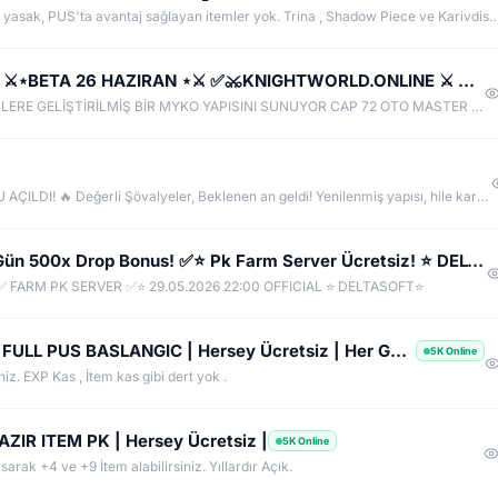
DiezKO tek ve gerçek FARM sunucusu. GB satmak yasak, PUS'ta avantaj sağlayan itemler yok. Trina , Shadow Piece ve Karivdis gibi eşyalar yok, Switch PRE v
✅[⭐KnightWORLD ▌LIGHT MYKO ▌⭐✅ ⚔️⋆BETA 26 HAZIRAN ⋆⚔️ ✅⚔️KNIGHTWORLD.ONLINE ⚔️ ✅OFFICIAL 3 TEMMUZ✅
KnightWorld Mythoria LIGHT MYKO YAPISIYLA SİZLERE GELİŞTİRİLMİŞ BİR MYKO YAPISINI SUNUYOR CAP 72 OTO MASTER OTO SKILL AÇIK OLACAKTIR BETA 26 HAZIRAN SAAT 20:00 AKTİF OLACAKTIR OFFICIAL 3 TEMMUZ SAAT 20:00 AKTİF OLACAKTIR.
🔥 KO2 - EFSANE GERİ DÖNDÜ! OFFICIAL SUNUCU AÇILDI! 🔥 Değerli Şövalyeler, Beklenen an geldi! Yenilenmiş yapısı, hile karşıtı koruma sistemi ve eşit Silk/KC ekonomisiyle **KO2 Official** kapılarını açtı! ⚔️ SUNUCU ÖZELLİKLERİ: - 👑 Version: v1299 / v24xx (Kendi versiyonunuzu yazın) - 🛡️ Anti-Cheat: %100 Hile & Koxp Korumalı Özel Güvenlik - ⚖️ Dengeli Drop & XP Oranları - ⚔️ Aktif CZ / Ardream PK & BDW / JR / Chaos Etkinlikleri - 💎 Canlı Ekonomi & Pazar Sistemi
✅ SULTANKO.COM ✅ Yeni Kayıtlara 2 Gün 500x Drop Bonus! ✅⭐ Pk Farm Server Ücretsiz! ⭐ DELTASOFT⭐
 FARM PK SERVER ✅⭐ 29.05.2026 22:00 OFFICIAL ⭐ DELTASOFT⭐
KnightGame.Net | +10 +5 PK SERVER | FULL PUS BASLANGIC | Hersey Ücretsiz | Her Gün IRK Var
5K Online
niz. EXP Kas , İtem kas gibi dert yok .
ZIR ITEM PK | Hersey Ücretsiz |
5K Online
arak +4 ve +9 İtem alabilirsiniz. Yıllardır Açık.