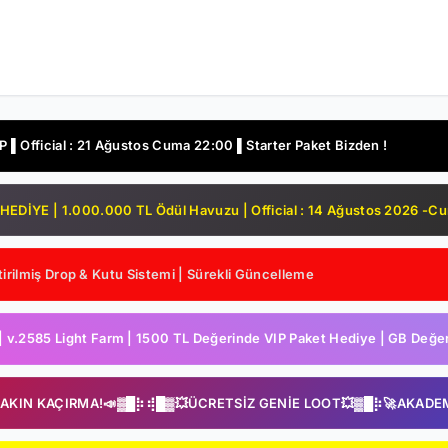
▌Official : 21 Ağustos Cuma 22:00 ▌Starter Paket Bizden !
DİYE | 1.000.000 TL Ödül Havuzu | Official : 14 Ağustos 2026 -C
irilmiş Drop & Kutu Sistemi | Sürekli Güncelleme
2585 Light Farm | 1500 TL Değerinde VIP Paket Hediye | GB Değerl
SAKIN KAÇIRMA!📣▓█⡷⢾█▓💥ÜCRETSİZ GENİE LOOT💥▓█⡷🚀AKADE