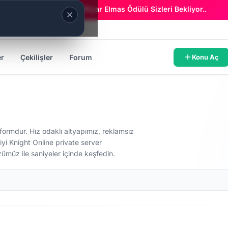
Era Online - 2 Milyar Elmas Ödülü Sizleri Bekliyor..
er
Çekilişler
Forum
Konu Aç
atformdur. Hız odaklı altyapımız, reklamsız
iyi Knight Online private server
üzümüz ile saniyeler içinde keşfedin.