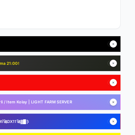
uma 21:00!
i / Item Kolay | LIGHT FARM SERVER
Mİ🚀DX11🚀▓█⡷