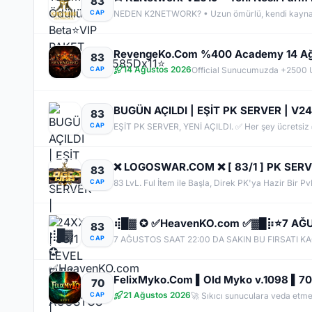
83
CAP
83
14 Ağustos 2026
CAP
83
CAP
83
CAP
83
CAP
70
21 Ağustos 2026
CAP