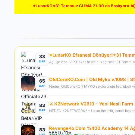
⭐LunarKO⭐31 Temmuz CUMA 21.00 da Başlıyor⭐ AÇ
83
CAP
Açılışa özel VİP Paket fırsatını kaçırma! 31 Temmu
65
CAP
⚔️ K2Network V2619 – Yeni Nesil Farm 
83
CAP
83
CAP