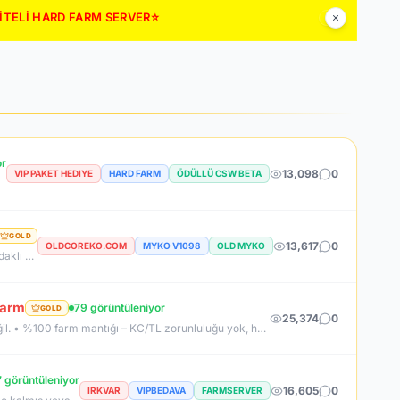
LİTELİ HARD FARM SERVER⭐
or
13,098
0
VIP PAKET HEDIYE
HARD FARM
ÖDÜLLÜ CSW BETA
GOLD
13,617
0
OLDCOREKO.COM
MYKO V1098
OLD MYKO
Neden OldCoreKO ? MYKO sektöründe tecrübeli ve güçlü yönetim Oyuncu geri bildirimlerine önem veren şeffaf yapı Play to Win odaklı sistem anlayışı Dengeli ekonomi ve sürdürülebilir oyun yapısı Uzun soluklu, plansız kapanma riski olmayan sunucu vizyonu Deneyimli yönetim ekibimizin rehberliğinde, uzun soluklu ve unutulmaz bir maceraya hazır olun. OldCoreKO; heyecan dolu bir ortam, PK temposunun hiç durmadığı ve MYKO’nun özünü sonuna kadar yaşayabileceğiniz eşsiz bir atmosfer.
Farm
79 görüntüleniyor
GOLD
25,374
0
NEDEN K2NETWORK? • Uzun ömürlü, kendi kaynak koduna sahip gerçek bir proje – hazır dosya alıp 1 haftada patlayan server değil. • %100 farm mantığı – KC/TL zorunluluğu yok, her şey oynayarak kazanılabilir. • Upgrade sınırı yok! – +30 Rebirthe kadar ilerleyen, +5’e kadar basılan takılar! • Tamamen ücretsiz PUS, paranızı sevdiklerinize ve ailenize ayırabilirsiniz! • Upgrade oranları şeffaf – % kaç ihtimalle bastığını ekranda net görüyorsun. • Auto Upgrade sistemi oyuna direkt entegre
 görüntüleniyor
16,605
0
IRKVAR
VIPBEDAVA
FARMSERVER