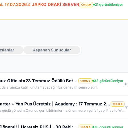
CAL 17.07.2026⚔️ JAPKO DRAKİ SERVER
21 görüntüleniyor
GOLD
çılanlar
Kapanan Sunucular
⭐LunarKO Efsanesi Dönüyor!⭐31 Temmuz Official⭐23 Temmuz Ödüllü Beta⭐VIP PAKET HEDİYE⭐V2585Dx11⭐
33 görüntüleniyor
GOLD
z da aramıza katıl , unutamayacağın bir deneyim senin olsun!
OldCoreKO.Com | Old Myko v.1098 | Starter + Yan Pus Ücretsiz | Academy : 17 Temmuz 2026 -Cuma 21:00!
GOLD
Neden OldCoreKO ? MYKO sektöründe tecrübeli ve güçlü yönetim Oyuncu geri bildirimlerine önem veren şeffaf yapı Play to Win odaklı sistem anlayışı Dengeli ekonomi ve sürdürülebilir oyun yapısı Uzun soluklu, plansız kapanma riski olmayan sunucu vizyonu Deneyimli yönetim ekibimizin rehberliğinde, uzun soluklu ve unutulmaz bir maceraya hazır olun. OldCoreKO; heyecan dolu bir ortam, PK temposunun hiç durmadığı ve MYKO’nun özünü sonuna kadar yaşayabileceğiniz eşsiz bir atmosfer.
⚔️ K2Network V2619 – Yeni Nesil Farm Dönemi! | Ücretsiz PUS | +30 Rebirth | Auto Upgrade | 7/24 Farm
78 görüntüleniyor
GOLD