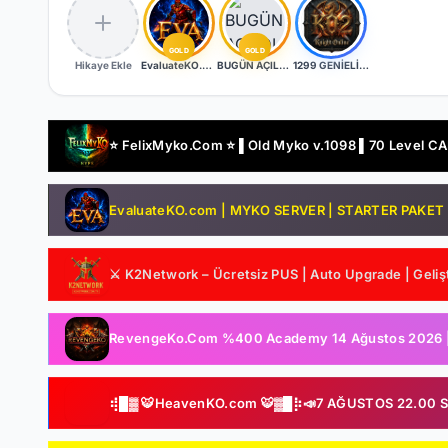
GOLD
GOLD
Hikaye Ekle
EvaluateKO.com | Myko | 1.000.000 TL Ödül Havuzu | Official : 14 Ağustos 2026 -Cuma 21:00!
BUGÜN AÇILDI | EŞİT PK SERVER | V24XXX | 83/1 LEVEL FULL İTEM | İTEM SATIŞI YOKTUR
1299 GENİELİ SERVER
⭐ FelixMyko.Com ⭐ ▌Old Myko v.1098 ▌70 Level CAP 
EvaluateKO.com | MYKO SERVER | STARTER PAKET HE
⚔️ K2Network – Ücretsiz PUS | Auto Upgrade | Gelişt
RevengeKo.Com %400 Academy 14 Ağustos 2026 | v.
⢾█▓ 🐯HeavenKO.com 🐯▓█⡷📣7 AĞUSTOS 22.00 