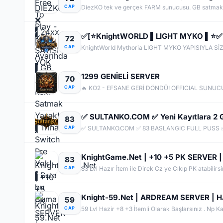
CAP
72
CAP
1299 GENİELİ SERVER
70
CAP
83
CAP
✅ SULTANKO.COM ✅ 83 BASLANGIC FULL PUSS ✅
83
CAP
83 Lvl Hazır İtem ile Direk Cz ye Cıkıp PK atabilirsi
Knight-59.Net | ARDREAM SERVER | HA
59
CAP
59 Lvl Hazir +8 +3 İtemli Olarak Başlarsınız . Np Kas