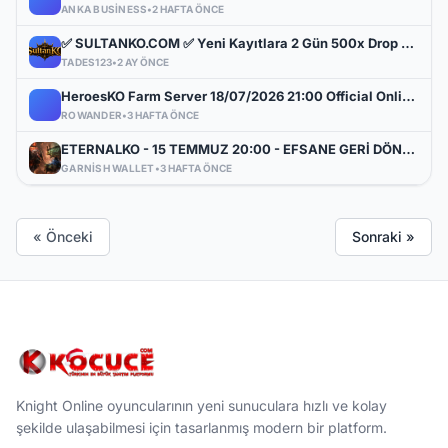
ANKA BUSINESS
•
2 HAFTA ÖNCE
✅ SULTANKO.COM ✅ Yeni Kayıtlara 2 Gün 500x Drop Bonus! ✅⭐ Pk Farm Server Ücretsiz! ⭐ DELTASOFT⭐
TADES123
•
2 AY ÖNCE
HeroesKO Farm Server 18/07/2026 21:00 Official Online www.heroesko.com.tr ( Vip Paket Hediye )
ROWANDER
•
3 HAFTA ÖNCE
ETERNALKO - 15 TEMMUZ 20:00 - EFSANE GERİ DÖNÜYOR! 83/30 REBORN SİSTEMİ İLE GÜCÜNE GÜÇ KAT!
GARNISH WALLET
•
3 HAFTA ÖNCE
« Önceki
Sonraki »
Knight Online oyuncularının yeni sunuculara hızlı ve kolay
şekilde ulaşabilmesi için tasarlanmış modern bir platform.