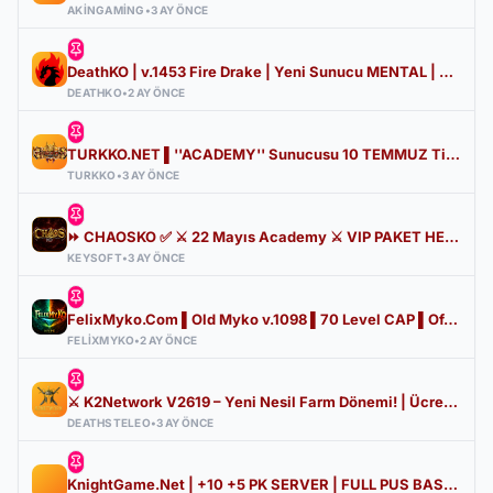
AKINGAMING
•
3 AY ÖNCE
DeathKO | v.1453 Fire Drake | Yeni Sunucu MENTAL | Beta: 05 Haziran | Official: 12 Haziran - 21:00
DEATHKO
•
2 AY ÖNCE
TURKKO.NET ▌''ACADEMY'' Sunucusu 10 TEMMUZ Time 22:00 ▌Ücretsiz Full Pus Başlangıç ▌83/5 PK Server
TURKKO
•
3 AY ÖNCE
⏩ CHAOSKO ✅ ⚔️ 22 Mayıs Academy ⚔️ VIP PAKET HEDİYE ⭐✅ DirectX11 v2585 HD CLIENT ⭐ KEYSOFT ⭐ HOMEKO
KEYSOFT
•
3 AY ÖNCE
FelixMyko.Com ▌Old Myko v.1098 ▌70 Level CAP ▌Official : 21 Ağustos Cuma 22:00 ▌Starter Paket Bizden
FELIXMYKO
•
2 AY ÖNCE
⚔️ K2Network V2619 – Yeni Nesil Farm Dönemi! | Ücretsiz PUS | +30 Rebirth | Auto Upgrade | 7/24 Farm
DEATHSTELEO
•
3 AY ÖNCE
KnightGame.Net | +10 +5 PK SERVER | FULL PUS BASLANGIC | Hersey Ücretsiz | Her Gün IRK Var