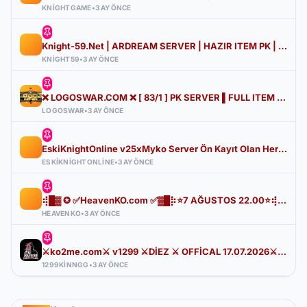
KNIGHTGAME
•
3 AY ÖNCE
Knight-59.Net | ARDREAM SERVER | HAZIR ITEM PK | Hersey Ücretsiz |
KNIGHT59
•
3 AY ÖNCE
❌ LOGOSWAR.COM ❌ [ 83/1 ] PK SERVER ▌FULL ITEM BAŞLANGIÇ ▌Adım Atamayacağın Kadar Kalabalık
LOGOSWAR
•
3 AY ÖNCE
EskiKnightOnline v25xMyko Server Ön Kayıt Olan Herkese Ful Puss Starter Paket Hediye 08 Mayıs 22:00!
ESKIKNIGHTONLINE
•
3 AY ÖNCE
⢾█▓ ✪ ✅HeavenKO.com ✅▓█⡷⭐7 AĞUSTOS 22.00⭐⢾█▓✅ÜCRETSİZ GENİE LOOT✅▓█⡷⭐AKADEMİ⭐DX11
HEAVENKO
•
3 AY ÖNCE
⚔️ko2me.com⚔️ v1299 ⚔️DİEZ ⚔️ OFFİCAL 17.07.2026⚔️ JAPKO DRAKİ SERVER
1299KINNGG
•
3 AY ÖNCE