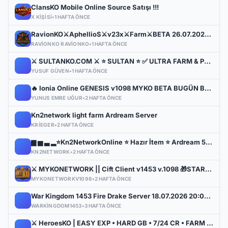
ClansKO Mobile Online Source Satışı !!!
X KIŞISI
•
1 HAFTA ÖNCE
RavionKO⚔️AphellioS⚔️v23x⚔️Farm⚔️BETA 26.07.2026 [21:00] ⚔️OFFİCAL 31.07.2026 [21:00]⚔️Bakiye Ödüllü
RAVIONKO RAVIONKO
•
1 HAFTA ÖNCE
⚔️ SULTANKO.COM ⚔️ ⭐ SULTAN ⭐ ✅ ULTRA FARM & PK OFFİCAL 29 MAYIS 22:00 ✅ ⭐ V.24xx ⭐
YUSUF GÜVEN
•
1 HAFTA ÖNCE
🔥 Ionia Online GENESIS v1098 MYKO BETA BUGÜN BAŞLIYOR! 🔥
YUNUS EMRE UĞUR
•
2 HAFTA ÖNCE
Kn2network light farm Ardream Server
KRIEGER
•
2 HAFTA ÖNCE
▆ ▅ ▃ ▂⭐Kn2NetworkOnline ⭐ Hazır İtem ⭐ Ardream 59/1⭐AZZORA Server Online ▂ ▃ ▅
KN2NETWORK
•
2 HAFTA ÖNCE
⚔️ MYKONETWORK || Cift Client v1453 v.1098 🎁STARTER PAKET ÜCRETSİZ 🎁 14 Agustos- 22:00 GMT
MYKONETWORKV1098
•
2 HAFTA ÖNCE
War Kingdom 1453 Fire Drake Server 18.07.2026 20:00 Online
WARKINGDOM1453
•
3 HAFTA ÖNCE
⚔️ HeroesKO | EASY EXP • HARD GB • 7/24 CR • FARM & PK ⚔️