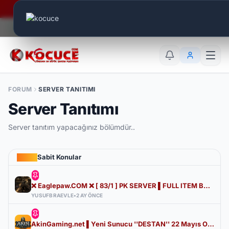
Era Online - 2 Milyar Elmas Ödülü Sizleri Bekliyor..
Canlı Aktif:
680
TR
EN
AR
FORUM
SERVER TANITIMI
Server Tanıtımı
Server tanıtım yapacağınız bölümdür..
Sabit Konular
❌ Eaglepaw.COM ❌ [ 83/1 ] PK SERVER ▌FULL ITEM BAŞLANGIÇ ▌Hemen İndir Pk'ya Başla
YUSUFBRAEVLE
•
2 AY ÖNCE
AkinGaming.net ▌Yeni Sunucu ''DESTAN'' 22 Mayıs Offi̇ci̇al Time 22:00 ▌2.000.000 TL Ödül Havuzu▌Myko