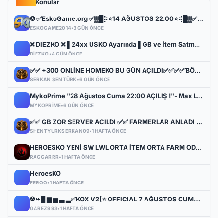
Konular
✪ ✅EskoGame.org ✅▓█⡷⭐14 AĞUSTOS 22.00⭐⢾█▓✅ERKEN KAYITA VİP PAKET HEDİYE !✅▓█⡷👉 v25XX FARM 👈
ESKOGAME2014
•
3 GÜN ÖNCE
❌ DIEZKO ❌ ▌24xx USKO Ayarında ▌GB ve İtem Satmak Yasak! ▌Trina Switch Pre Yok! ▌Beta bu Cuma
DIEZKO
•
4 GÜN ÖNCE
✅✅ +300 ONLİNE HOMEKO BU GÜN AÇILDI✅✅✅✅ƁÖYLE BIR SERVER YOK ✅✅✅✅MYTHKO
SERKAN ŞENTÜRK
•
6 GÜN ÖNCE
MykoPrime "28 Ağustos Cuma 22:00 AÇILIŞ !"- Max LvL 72 - Free To Play - KC SATIŞI YOK
MYKOPRIME
•
6 GÜN ÖNCE
✅✅ GB ZOR SERVER ACILDI ✅✅ FARMERLAR ANLADI BİLE !! MYTHKO 20:00 'da ONLİNE ✅✅
SHENTYURKSERKAN09
•
1 HAFTA ÖNCE
HEROESKO YENİ SW LWL ORTA İTEM ORTA FARM ODAKLI HERKESİ BEKLERİZ
RAGGARRR
•
1 HAFTA ÖNCE
HeroesKO
FEROO
•
1 HAFTA ÖNCE
☢️⏩█ ▆ ▅ ▃ ▂✅KOX V2[⭐ OFFICIAL 7 AĞUSTOS CUMA 22.00 ▌V.2⭐] ✅ ⚔️⋆ BOL ETKİNLİK ⋆⚔️ ⋆ LIGHT FARM ⚔️
GAREZ993
•
1 HAFTA ÖNCE