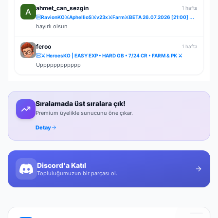
ahmet_can_sezgin
1 hafta
RavionKO⚔️AphellioS⚔️v23x⚔️Farm⚔️BETA 26.07.2026 [21:00] ⚔️OFFİCAL 31.07.2026 [21:00]⚔️Bakiye Ödüllü
hayırlı olsun
feroo
1 hafta
⚔️ HeroesKO | EASY EXP • HARD GB • 7/24 CR • FARM & PK ⚔️
Upppppppppppp
Sıralamada üst sıralara çık!
Premium üyelikle sunucunu öne çıkar.
Detay
Discord'a Katıl
Topluluğumuzun bir parçası ol.