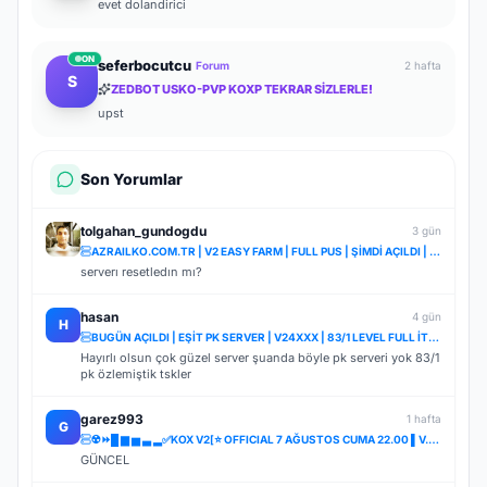
evet dolandirici
ON
seferbocutcu
Forum
2 hafta
S
ZEDBOT USKO-PVP KOXP TEKRAR SİZLERLE!
upst
Son Yorumlar
tolgahan_gundogdu
3 gün
AZRAILKO.COM.TR | V2 EASY FARM | FULL PUS | ŞİMDİ AÇILDI | İNDİR BAŞLA
serverı resetledın mı?
hasan
4 gün
H
BUGÜN AÇILDI | EŞİT PK SERVER | V24XXX | 83/1 LEVEL FULL İTEM | İTEM SATIŞI YOKTUR
Hayırlı olsun çok güzel server şuanda böyle pk serveri yok 83/1
pk özlemiştik tskler
garez993
1 hafta
G
☢️⏩█ ▆ ▅ ▃ ▂✅KOX V2[⭐ OFFICIAL 7 AĞUSTOS CUMA 22.00 ▌V.2⭐] ✅ ⚔️⋆ BOL ETKİNLİK ⋆⚔️ ⋆ LIGHT FARM ⚔️
GÜNCEL