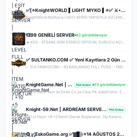
✅[⭐KnightWORLD ▌LIGHT MYKO ▌⭐✅ ⚔️⋆BETA 26 HAZIRAN ⋆⚔️ ✅⚔️KNIGHTWORLD.ONLINE ⚔️ ✅OFFICIAL 3 TEMMUZ✅
KnightWorld Mythoria LIGHT MYKO YAPISIYLA SİZLERE GELİŞTİRİLMİŞ BİR MYKO YAPISINI SUNUYOR CAP 72 OTO MASTER OTO SKILL AÇIK OLACAKTIR BETA 26 HAZIRAN SAAT 20:00 AKTİF OLACAKTIR OFFICIAL 3 TEMMUZ SAAT 20:00 AKTİF OLACAKTIR.
1299 GENİELİ SERVER
62 görüntüleniyor
🔥 KO2 - EFSANE GERİ DÖNDÜ! OFFICIAL SUNUCU AÇILDI! 🔥 Değerli Şövalyeler, Beklenen an geldi! Yenilenmiş yapısı, hile karşıtı koruma sistemi ve eşit Silk/KC ekonomisiyle **KO2 Official** kapılarını açtı! ⚔️ SUNUCU ÖZELLİKLERİ: - 👑 Version: v1299 / v24xx (Kendi versiyonunuzu yazın) - 🛡️ Anti-Cheat: %100 Hile & Koxp Korumalı Özel Güvenlik - ⚖️ Dengeli Drop & XP Oranları - ⚔️ Aktif CZ / Ardream PK & BDW / JR / Chaos Etkinlikleri - 💎 Canlı Ekonomi & Pazar Sistemi
✅ SULTANKO.COM ✅ Yeni Kayıtlara 2 Gün 500x Drop Bonus! ✅⭐ Pk Farm Server Ücretsiz! ⭐ DELTASOFT⭐
✅ SULTANKO.COM ✅ 83 BASLANGIC FULL PUSS ✅ FARM PK SERVER ✅⭐ 29.05.2026 22:00 OFFICIAL ⭐ DELTASOFT⭐
KnightGame.Net | +10 +5 PK SERVER | FULL PUS BASLANGIC | Hersey Ücretsiz | Her Gün IRK Var
73 görüntüleniyor
5K Online
83 Lvl Hazır İtem ile Direk Cz ye Cıkıp PK atabilirsiniz. EXP Kas , İtem kas gibi dert yok .
Knight-59.Net | ARDREAM SERVER | HAZIR ITEM PK | Hersey Ücretsiz |
5K Online
59 Lvl Hazir +8 +3 İtemli Olarak Başlarsınız . Np Kasarak +4 ve +9 İtem alabilirsiniz. Yıllardır Açık.
✪ ✅EskoGame.org ✅▓█⡷⭐14 AĞUSTOS 22.00⭐⢾█▓✅ERKEN KAYITA VİP PAKET HEDİYE !✅▓█⡷👉 v25XX FARM 👈