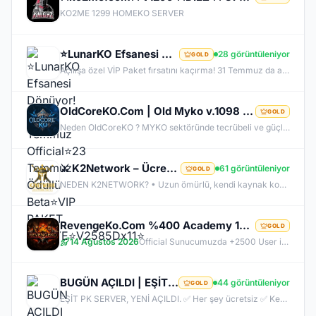
KO2ME 1299 HOMEKO SERVER
⭐LunarKO Efsanesi Dönüyor!⭐31 Temmuz Official⭐23 Temmuz Ödüllü Beta⭐VIP PAKET HEDİYE⭐V2585Dx11⭐
28 görüntüleniyor
GOLD
Açılışa özel VİP Paket fırsatını kaçırma! 31 Temmuz da aramıza katıl , unutamayacağın bir deneyim senin olsun!
OldCoreKO.Com | Old Myko v.1098 | Starter + Yan Pus Ücretsiz | Academy : 17 Temmuz 2026 -Cuma 21:00!
GOLD
Neden OldCoreKO ? MYKO sektöründe tecrübeli ve güçlü yönetim Oyuncu geri bildirimlerine önem veren şeffaf yapı Play to Win odaklı sistem anlayışı Dengeli ekonomi ve sürdürülebilir oyun yapısı Uzun soluklu, plansız kapanma riski olmayan sunucu vizyonu Deneyimli yönetim ekibimizin rehberliğinde, uzun soluklu ve unutulmaz bir maceraya hazır olun. OldCoreKO; heyecan dolu bir ortam, PK temposunun hiç durmadığı ve MYKO’nun özünü sonuna kadar yaşayabileceğiniz eşsiz bir atmosfer.
⚔️ K2Network – Ücretsiz PUS | Auto Upgrade | Geliştirilmiş Drop & Kutu Sistemi | Sürekli Güncellemel
61 görüntüleniyor
GOLD
NEDEN K2NETWORK? • Uzun ömürlü, kendi kaynak koduna sahip gerçek bir proje – hazır dosya alıp 1 haftada patlayan server değil. • %100 farm mantığı – KC/TL zorunluluğu yok, her şey oynayarak kazanılabilir. • Upgrade sınırı yok! – +30 Rebirthe kadar ilerleyen, +5’e kadar basılan takılar! • Tamamen ücretsiz PUS, paranızı sevdiklerinize ve ailenize ayırabilirsiniz! • Upgrade oranları şeffaf – % kaç ihtimalle bastığını ekranda net görüyorsun. • Auto Upgrade sistemi oyuna direkt entegre
RevengeKo.Com %400 Academy 14 Ağustos 2026 | v.2585 Light Farm | 1500 TL Değerinde VIP Paket Hediye
GOLD
14 Ağustos 2026
Official Sunucumuzda +2500 User ile sorunsuz bir şekilde sunucumuzu aktif ettik. Aktif edilen sunucumuza geç kalmış veya başlayamayan oyuncularımız için 2. Akademi Sunucumuz 14 Ağustos Cuma günü Aktif Edilecektir. %400 DROP , %400 EXP , %400 Coins Drobu olarak sunucu 14 ağustosda academy olarak aktif edilecektir. Sunucumuz 1 Lv aktif edilmesine rağmen oyuncularımızın geri kalmaması için Akademi sunucumuz 83 Lv Başlangıç Full Skill olarak aktif edilecektir.
BUGÜN AÇILDI | EŞİT PK SERVER | V24XXX | 83/1 LEVEL FULL İTEM | İTEM SATIŞI YOKTUR
44 görüntüleniyor
GOLD
EŞİT PK SERVER, YENİ AÇILDI. ✅ Her şey ücretsiz ✅ Kesinlikle item satışı yok ✅ Herkes eşit şartlarda başlayacak ✅ JR, BDW, Chaos ve savaş etkinlikleri aktif ✅ Kalabalık ve rekabetçi PK ortamı Bu cumartesi saat 21:00’da yeniden bizimle olun. Arkadaşlarınızı da davet edin, hep birlikte daha güçlü ve daha kalabalık bir başlangıç yapalım! Desteğiniz ve anlayışınız için teşekkür ederiz.