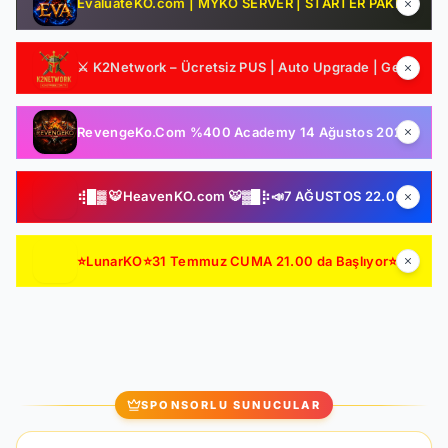
EvaluateKO.com | MYKO SERVER | STARTER PAKET HEDİYE | 1.000.000 TL Ödül Havuzu | Official : 14 Ağustos 2026 -Cuma 21:00!
⚔️ K2Network – Ücretsiz PUS | Auto Upgrade | Geliştirilmiş Drop & Kutu Sistemi | Sürekli Güncelleme
RevengeKo.Com %400 Academy 14 Ağustos 2026 | v.2585 Light Farm | 1500 TL Değerinde VIP Paket Hediye | GB Değerli / Item Kolay | LIGHT FARM SERVER
⢾█▓ 🐯HeavenKO.com 🐯▓█⡷📣7 AĞUSTOS 22.00 SAKIN KAÇIRMA!📣▓█⡷⢾█▓💥ÜCRETSİZ GENİE LOOT💥▓█⡷🚀AKADEMİ🚀DX11🚀▓█⡷
⭐LunarKO⭐31 Temmuz CUMA 21.00 da Başlıyor⭐ AÇILIŞA ÖZEL VIP PAKET HEDİYE ⭐GENIE & AutoLoot Ücretsiz⭐EN KALİTELİ HARD FARM SERVER⭐
SPONSORLU SUNUCULAR