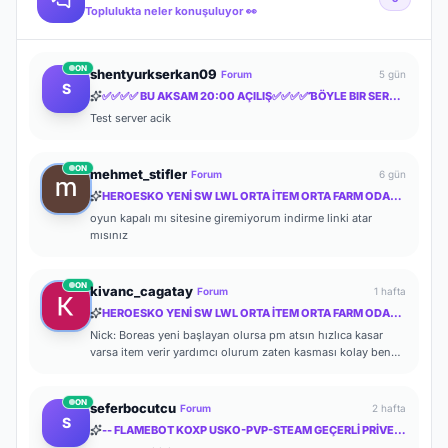
Toplulukta neler konuşuluyor 👀
ON
shentyurkserkan09
Forum
5 gün
S
✅✅✅✅ BU AKSAM 20:00 AÇILIŞ✅✅✅✅ƁÖYLE BIR SERVER YOK ✅✅✅✅MYTHKO
Test server acik
ON
mehmet_stifler
Forum
6 gün
HEROESKO YENİ SW LWL ORTA İTEM ORTA FARM ODAKLI HERKESİ BEKLERİZ
oyun kapalı mı sitesine giremiyorum indirme linki atar
mısınız
ON
kivanc_cagatay
Forum
1 hafta
HEROESKO YENİ SW LWL ORTA İTEM ORTA FARM ODAKLI HERKESİ BEKLERİZ
Nick: Boreas yeni başlayan olursa pm atsın hızlıca kasar
varsa item verir yardımcı olurum zaten kasması kolay ben
de başlayalı çok olmadı
ON
seferbocutcu
Forum
2 hafta
S
-- FLAMEBOT KOXP USKO-PVP-STEAM GEÇERLİ PRİVETE KOXP--