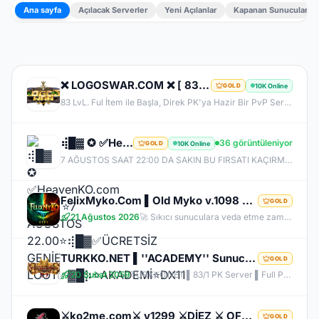
Ana sayfa
Açılacak Serverler
Yeni Açılanlar
Kapanan Sunucular
❌ LOGOSWAR.COM ❌ [ 83/1 ] PK SERVER ▌FULL ITEM BAŞLANGIÇ ▌Adım Atamayacağın Kadar Kalabalık
10K Online
GOLD
83 LvL. Ful İtem ile Başla, Direk PK'ya Hazir Bir PvP Server, Full Pus'da Hediye, 10.000 Oyuncu Kitlesi ile Türkiye'nin En Kalabalık PK Serveri, Sizlerde Hemen Yerinizi Alın.
⢾█▓ ✪ ✅HeavenKO.com ✅▓█⡷⭐7 AĞUSTOS 22.00⭐⢾█▓✅ÜCRETSİZ GENİE LOOT✅▓█⡷⭐AKADEMİ⭐DX11
36 görüntüleniyor
10K Online
GOLD
7 AĞUSTOS SAAT 22:00 DA SAKIN BU FIRSATI KAÇIRMA! BİZİMLE YOLA ÇIKAN HERKES BUGÜN İPTAL! BİZ İSE 6.AYIMIZI DEVİRDİK, İLK GÜNKİ GİBİ GEÇ KALMAYACAĞIN TEK SİSTEM!
FelixMyko.Com ▌Old Myko v.1098 ▌70 Level CAP ▌Official : 21 Ağustos Cuma 22:00 ▌Starter Paket Bizden
GOLD
21 Ağustos 2026
🚀 Sıkıcı sunuculara veda etme zamanı geldi! ⭐ Parlayan yıldız: FelixMyko! 💰 Sürekli kazandıran yapısı, bitmek bilmeyen Farm ve PK heyecanıyla eski MyKO ruhunu yeniden yaşamaya hazır ol! 📅 Açılış: 21 Ağustos Cuma – 🕙 22:00 🌐 Adres: FelixMyko.com 🎁 2.000 TL bakiye değerinde Starter Paket HEDİYE! 🔑 Starter Paket Kodu: 99998888777766665555 🌐 Panel: https://www.felixmyko.com 👉 Discord: http://discord.gg/MYACS 🟢 WhatsApp: https://wp.felixmyko.com ⚔️ Eski günlerin efsane savaşlarını, dostluk
TURKKO.NET ▌''ACADEMY'' Sunucusu 10 TEMMUZ Time 22:00 ▌Ücretsiz Full Pus Başlangıç ▌83/5 PK Server
GOLD
20 Şubat 2059
TURKKO.NET ▌83/1 PK Server ▌Full Pus Başlangıç ▌x64 Bit Client dx11 ▌ 2009'dan Bu Yana Aynı Heyecan!
⚔️ko2me.com⚔️ v1299 ⚔️DİEZ ⚔️ OFFİCAL 17.07.2026⚔️ JAPKO DRAKİ SERVER
GOLD