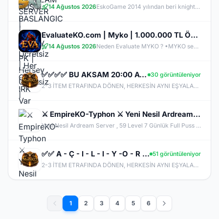
14 Ağustos 2026
EskoGame 2014 yılından beri knight online pvp sektöründe kesintisiz hizmet vermektedir. Aktif sunucuları +1000 Gündür onlinedir, yeni sunucular senede 1 kere açılır, takipde kalın!
EvaluateKO.com | Myko | 1.000.000 TL Ödül Havuzu | Official : 14 Ağustos 2026 -Cuma 21:00!
14 Ağustos 2026
Neden Evaluate MYKO ? •MYKO sektöründe tecrübeli ve güçlü yönetim •Oyuncu geri bildirimlerine önem veren şeffaf yapı •Play to Win odaklı sistem anlayışı •Dengeli ekonomi ve sürdürülebilir oyun yapısı •Uzun soluklu, plansız kapanma riski olmayan sunucu vizyonu ️Neden VACS Client? Evaluate MYKOKO’da VACS Client altyapısı tercih edilmiştir. Bunun başlıca sebepleri: •4K Client EXE desteği ile yüksek stabilite •Uyumlu sistemlerde 1.000+ FPS performans •Virüssüz, temiz ve optimize edilmiş
✅✅✅✅ BU AKSAM 20:00 AÇILIŞ✅✅✅✅ƁÖYLE BIR SERVER YOK ✅✅✅✅MYTHKO
30 görüntüleniyor
2-3 İTEM ETRAFINDA DÖNEN, HERKESİN AYNI EŞYALARLA OYNADIĞI SUNUCULARDAN BIKMADIN MI? MYTHKO'DA YENİ WEAPON BOXLARI, TAKI SİSTEMLERİ, DRAGON ARMOR, PERK STAT, GÖREVLER, FARM ALANLARI VE KAZANÇ DOLU ETKİNLİKLER SENİ BEKLİYOR! ONLİNE KAL, KC KAZAN, KİLL AL PARA KAZAN, CR VE ETKİNLİKLERDEN ÖDÜLLER TOPLA. BİZDE AMAÇ SADECE PUS DEĞİL; UZUN SOLUKLU, EMEK VERDİKÇE KAZANDIĞIN GERÇEK BİR PvP DENEYİMİ!
⚔️ EmpireKO-Typhon ⚔️ Yeni Nesil Ardream Server v2508 - DX11 ⚔️Official Açıldı⚔️
Yeni Nesil Ardream Server , 59 Level 7 Günlük Full Puss Başlangıç Genie, Clan Premium, Speed Potion, Superior Cab ücretsizdir.
✅✅ A - Ç - I - L - I - Y -O - R ✅✅✅✅ƁÖYLE BIR SERVER YOK ✅✅✅✅MYTHKO
51 görüntüleniyor
2-3 İTEM ETRAFINDA DÖNEN, HERKESİN AYNI EŞYALARLA OYNADIĞI SUNUCULARDAN BIKMADIN MI? MYTHKO'DA YENİ WEAPON BOXLARI, TAKI SİSTEMLERİ, DRAGON ARMOR, PERK STAT, GÖREVLER, FARM ALANLARI VE KAZANÇ DOLU ETKİNLİKLER SENİ BEKLİYOR! ONLİNE KAL, KC KAZAN, KİLL AL PARA KAZAN, CR VE ETKİNLİKLERDEN ÖDÜLLER TOPLA. BİZDE AMAÇ SADECE PUS DEĞİL; UZUN SOLUKLU, EMEK VERDİKÇE KAZANDIĞIN GERÇEK BİR PvP DENEYİMİ!
1
2
3
4
5
6