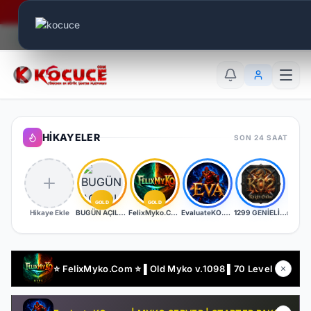
Era Online - 2 Milyar Elmas Ödülü Sizleri Bekliyor..
Canlı Aktif:
681
TR
EN
AR
HIKAYELER
SON 24 SAAT
GOLD
GOLD
Hikaye Ekle
BUGÜN AÇILDI | EŞİT PK SERVER | V24XXX | 83/1 LEVEL FULL İTEM | İTEM SATIŞI YOKTUR
FelixMyko.Com ▌Old Myko v.1098 ▌70 Level CAP ▌Official : 21 Ağustos Cuma 22:00 ▌Starter Paket Bizden
EvaluateKO.com | Myko | 1.000.000 TL Ödül Havuzu | Official : 14 Ağustos 2026 -Cuma 21:00!
1299 GENİELİ SERVER
⭐ FelixMyko.Com ⭐ ▌Old Myko v.1098 ▌70 Level CAP ▌Official : 21 Ağustos Cuma 22:00 ▌Starter Paket Bizden !