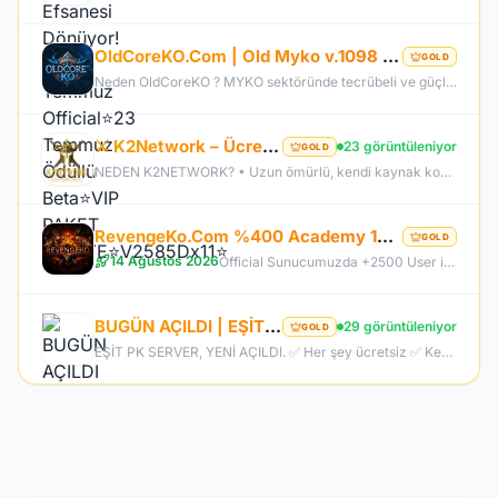
OldCoreKO.Com | Old Myko v.1098 | Starter + Yan Pus Ücretsiz | Academy : 17 Temmuz 2026 -Cuma 21:00!
GOLD
Neden OldCoreKO ? MYKO sektöründe tecrübeli ve güçlü yönetim Oyuncu geri bildirimlerine önem veren şeffaf yapı Play to Win odaklı sistem anlayışı Dengeli ekonomi ve sürdürülebilir oyun yapısı Uzun soluklu, plansız kapanma riski olmayan sunucu vizyonu Deneyimli yönetim ekibimizin rehberliğinde, uzun soluklu ve unutulmaz bir maceraya hazır olun. OldCoreKO; heyecan dolu bir ortam, PK temposunun hiç durmadığı ve MYKO’nun özünü sonuna kadar yaşayabileceğiniz eşsiz bir atmosfer.
⚔️ K2Network – Ücretsiz PUS | Auto Upgrade | Geliştirilmiş Drop & Kutu Sistemi | Sürekli Güncellemel
23 görüntüleniyor
GOLD
NEDEN K2NETWORK? • Uzun ömürlü, kendi kaynak koduna sahip gerçek bir proje – hazır dosya alıp 1 haftada patlayan server değil. • %100 farm mantığı – KC/TL zorunluluğu yok, her şey oynayarak kazanılabilir. • Upgrade sınırı yok! – +30 Rebirthe kadar ilerleyen, +5’e kadar basılan takılar! • Tamamen ücretsiz PUS, paranızı sevdiklerinize ve ailenize ayırabilirsiniz! • Upgrade oranları şeffaf – % kaç ihtimalle bastığını ekranda net görüyorsun. • Auto Upgrade sistemi oyuna direkt entegre
RevengeKo.Com %400 Academy 14 Ağustos 2026 | v.2585 Light Farm | 1500 TL Değerinde VIP Paket Hediye
GOLD
14 Ağustos 2026
Official Sunucumuzda +2500 User ile sorunsuz bir şekilde sunucumuzu aktif ettik. Aktif edilen sunucumuza geç kalmış veya başlayamayan oyuncularımız için 2. Akademi Sunucumuz 14 Ağustos Cuma günü Aktif Edilecektir. %400 DROP , %400 EXP , %400 Coins Drobu olarak sunucu 14 ağustosda academy olarak aktif edilecektir. Sunucumuz 1 Lv aktif edilmesine rağmen oyuncularımızın geri kalmaması için Akademi sunucumuz 83 Lv Başlangıç Full Skill olarak aktif edilecektir.
BUGÜN AÇILDI | EŞİT PK SERVER | V24XXX | 83/1 LEVEL FULL İTEM | İTEM SATIŞI YOKTUR
29 görüntüleniyor
GOLD
EŞİT PK SERVER, YENİ AÇILDI. ✅ Her şey ücretsiz ✅ Kesinlikle item satışı yok ✅ Herkes eşit şartlarda başlayacak ✅ JR, BDW, Chaos ve savaş etkinlikleri aktif ✅ Kalabalık ve rekabetçi PK ortamı Bu cumartesi saat 21:00’da yeniden bizimle olun. Arkadaşlarınızı da davet edin, hep birlikte daha güçlü ve daha kalabalık bir başlangıç yapalım! Desteğiniz ve anlayışınız için teşekkür ederiz.