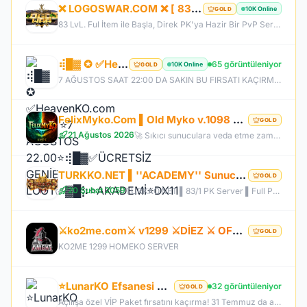
❌ LOGOSWAR.COM ❌ [ 83/1 ] PK SERVER ▌FULL ITEM BAŞLANGIÇ ▌Adım Atamayacağın Kadar Kalabalık
10K Online
GOLD
83 LvL. Ful İtem ile Başla, Direk PK'ya Hazir Bir PvP Server, Full Pus'da Hediye, 10.000 Oyuncu Kitlesi ile Türkiye'nin En Kalabalık PK Serveri, Sizlerde Hemen Yerinizi Alın.
⢾█▓ ✪ ✅HeavenKO.com ✅▓█⡷⭐7 AĞUSTOS 22.00⭐⢾█▓✅ÜCRETSİZ GENİE LOOT✅▓█⡷⭐AKADEMİ⭐DX11
65 görüntüleniyor
10K Online
GOLD
7 AĞUSTOS SAAT 22:00 DA SAKIN BU FIRSATI KAÇIRMA! BİZİMLE YOLA ÇIKAN HERKES BUGÜN İPTAL! BİZ İSE 6.AYIMIZI DEVİRDİK, İLK GÜNKİ GİBİ GEÇ KALMAYACAĞIN TEK SİSTEM!
FelixMyko.Com ▌Old Myko v.1098 ▌70 Level CAP ▌Official : 21 Ağustos Cuma 22:00 ▌Starter Paket Bizden
GOLD
21 Ağustos 2026
🚀 Sıkıcı sunuculara veda etme zamanı geldi! ⭐ Parlayan yıldız: FelixMyko! 💰 Sürekli kazandıran yapısı, bitmek bilmeyen Farm ve PK heyecanıyla eski MyKO ruhunu yeniden yaşamaya hazır ol! 📅 Açılış: 21 Ağustos Cuma – 🕙 22:00 🌐 Adres: FelixMyko.com 🎁 2.000 TL bakiye değerinde Starter Paket HEDİYE! 🔑 Starter Paket Kodu: 99998888777766665555 🌐 Panel: https://www.felixmyko.com 👉 Discord: http://discord.gg/MYACS 🟢 WhatsApp: https://wp.felixmyko.com ⚔️ Eski günlerin efsane savaşlarını, dostluk
TURKKO.NET ▌''ACADEMY'' Sunucusu 10 TEMMUZ Time 22:00 ▌Ücretsiz Full Pus Başlangıç ▌83/5 PK Server
GOLD
20 Şubat 2059
TURKKO.NET ▌83/1 PK Server ▌Full Pus Başlangıç ▌x64 Bit Client dx11 ▌ 2009'dan Bu Yana Aynı Heyecan!
⚔️ko2me.com⚔️ v1299 ⚔️DİEZ ⚔️ OFFİCAL 17.07.2026⚔️ JAPKO DRAKİ SERVER
GOLD
KO2ME 1299 HOMEKO SERVER
⭐LunarKO Efsanesi Dönüyor!⭐31 Temmuz Official⭐23 Temmuz Ödüllü Beta⭐VIP PAKET HEDİYE⭐V2585Dx11⭐
32 görüntüleniyor
GOLD
Açılışa özel VİP Paket fırsatını kaçırma! 31 Temmuz da aramıza katıl , unutamayacağın bir deneyim senin olsun!