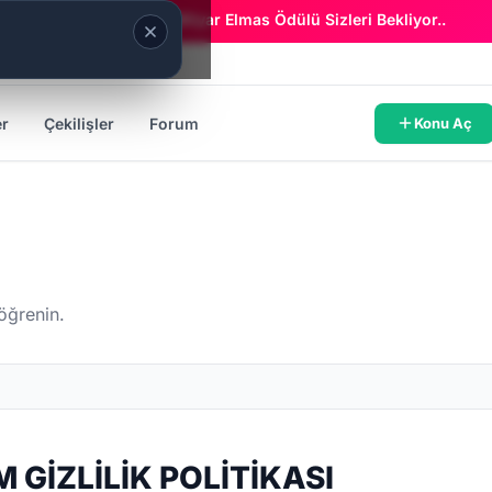
Era Online - 2 Milyar Elmas Ödülü Sizleri Bekliyor..
er
Çekilişler
Forum
Konu Aç
 öğrenin.
GİZLİLİK POLİTİKASI