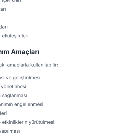
içerikleri
arı
ları
etkileşimleri
lanım Amaçları
ki amaçlarla kullanılabilir:
ı ve geliştirilmesi
n yönetilmesi
n sağlanması
anımın engellenmesi
leri
etkinliklerin yürütülmesi
 yapılması