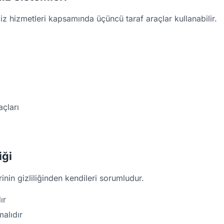
iz hizmetleri kapsamında üçüncü taraf araçlar kullanabilir.
açları
iği
rinin gizliliğinden kendileri sorumludur.
ır
malıdır