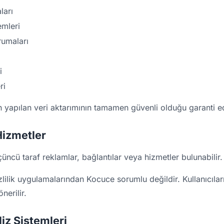
ları
emleri
rumaları
i
ri
n yapılan veri aktarımının tamamen güvenli olduğu garanti e
Hizmetler
cü taraf reklamlar, bağlantılar veya hizmetler bulunabilir.
zlilik uygulamalarından Kocuce sorumlu değildir. Kullanıcıların 
nerilir.
iz Sistemleri