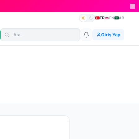
TR
EN
AR
Giriş Yap