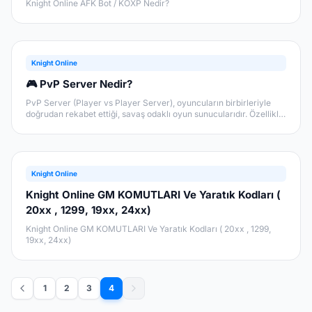
Knight Online AFK Bot / KOXP Nedir?
Knight Online
🎮 PvP Server Nedir?
PvP Server (Player vs Player Server), oyuncuların birbirleriyle
doğrudan rekabet ettiği, savaş odaklı oyun sunucularıdır. Özellikle
MMORPG türünde (Massively Multiplayer Online Role-Playing
Game) sıkça karşımıza çıkan bu sistemler, oyunculara klasik oyun
deneyiminin ötesinde daha hızlı, daha rekabetçi ve daha aksiyon
dolu bir ortam sunar.
Knight Online
Knight Online GM KOMUTLARI Ve Yaratık Kodları (
20xx , 1299, 19xx, 24xx)
Knight Online GM KOMUTLARI Ve Yaratık Kodları ( 20xx , 1299,
19xx, 24xx)
1
2
3
4