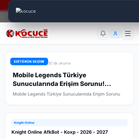
Era Online - 2 Milyar Elmas Ödülü Sizleri Bekliyor..
Canlı Aktif:
886
TR
EN
AR
EDİTÖRÜN SEÇİMİ
Mobile Legends
30 dk okuma
Mobile Legends Türkiye
Sunucularında Erişim Sorunu!
Oyuncular Oyuna Giriş Yapamıyor
Mobile Legends Türkiye Sunucularında Erişim Sorunu
Knight Online
Knight Online AfkBot - Koxp - 2026 - 2027