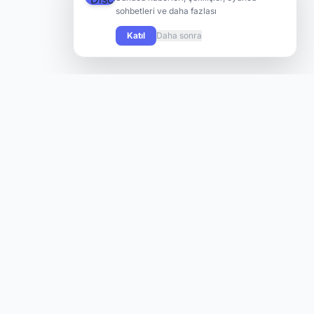
sohbetleri ve daha fazlası
Katıl
Daha sonra
Knight Online oyuncularının yeni sunuculara hızlı ve kolay
şekilde ulaşabilmesi için tasarlanmış modern bir platform.