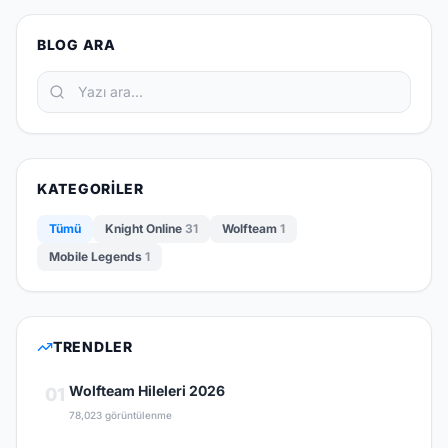
BLOG ARA
KATEGORILER
Tümü
Knight Online
31
Wolfteam
1
Mobile Legends
1
TRENDLER
Wolfteam Hileleri 2026
01
78,023 görüntülenme