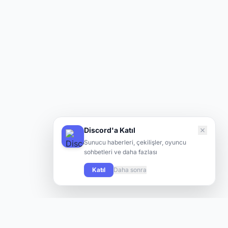
Discord'a Katıl
Sunucu haberleri, çekilişler, oyuncu
sohbetleri ve daha fazlası
Katıl
Daha sonra