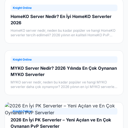
Knight Online
HomeKO Server Nedir? En İyi HomeKO Serverler
2026
HomeKO server nedir, neden bu kadar popüler ve hangi HomeKO
serverler tercih edilmeli? 2026 yılının en kaliteli HomeKO PvP
serverleri burada.
Knight Online
MYKO Server Nedir? 2026 Yılında En Çok Oynanan
MYKO Serverler
MYKO server nedir, neden bu kadar popüler ve hangi MYKO
serverler daha çok oynanıyor? 2026 yılının en iyi MYKO serverleri
ve eski Knight Online deneyimi burada.
Knight Online
2026 En İyi PK Serverler – Yeni Açılan ve En Çok
Oynanan PvP Serverler