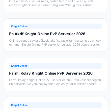
Orta emek PvP server nedir, neden tercih edilir ve en iyi orta
emek Knight Online serverler hangileri? 2026 güncel rehberi
burada.
Knight Online
En Aktif Knight Online PvP Serverler 2026
Online oyuncu sayısı yüksek, aktif savaş ortamına sahip ve en çok
oynanan Knight Online PvP serverler burada. 2026 güncel server
rehberi.
Knight Online
Farmı Kolay Knight Online PvP Serverler 2026
Farmı kolay Knight Online PvP serverler, hızlı item kasabileceğiniz
PK serverler ve yeni başlayanlar için en iyi farm server önerileri
burada.
Knight Online