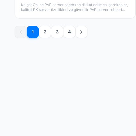
Knight Online PvP server seçerken dikkat edilmesi gerekenler,
kaliteli PK server özellikleri ve güvenilir PvP server rehberi
burada.
1
2
3
4