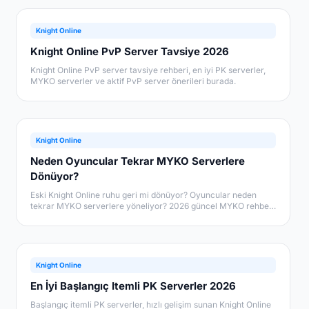
Knight Online
Knight Online PvP Server Tavsiye 2026
Knight Online PvP server tavsiye rehberi, en iyi PK serverler,
MYKO serverler ve aktif PvP server önerileri burada.
Knight Online
Neden Oyuncular Tekrar MYKO Serverlere
Dönüyor?
Eski Knight Online ruhu geri mi dönüyor? Oyuncular neden
tekrar MYKO serverlere yöneliyor? 2026 güncel MYKO rehberi
burada.
Knight Online
En İyi Başlangıç Itemli PK Serverler 2026
Başlangıç itemli PK serverler, hızlı gelişim sunan Knight Online