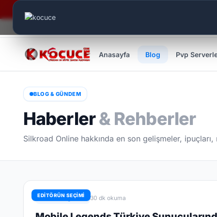
Canlı Aktif:
496
Anasayfa
Blog
Pvp Serverl
BLOG & GÜNDEM
Haberler
& Rehberler
Silkroad Online hakkında en son gelişmeler, ipuçları,
EDİTÖRÜN SEÇİMİ
Mobile Legends
30 dk okuma
Mobile Legends Türkiye Sunucularınd