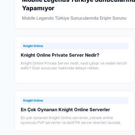
Yapamıyor
Mobile Legends Türkiye Sunucularında Erişim Sorunu
Knight Online
Knight Online Private Server Nedir?
Knight Online Private Server nedir, nasıl çalışır ve neden tercih
edilir? Özel sunucular hakkında detaylı rehber.
Knight Online
En Çok Oynanan Knight Online Serverler
En çok oynanan Knight Online serverler, yüksek online
oyunculu PvP serverler ve aktif PK server önerileri burada.