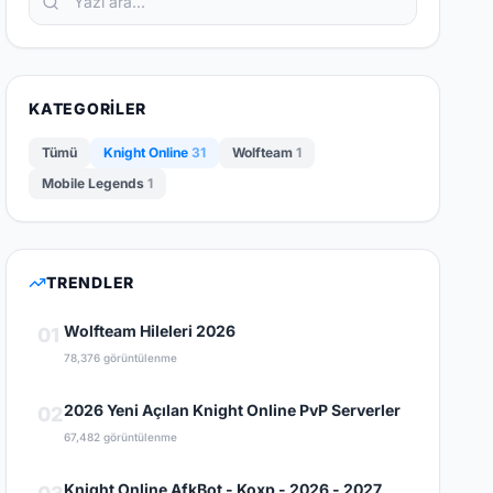
KATEGORILER
Tümü
Knight Online
31
Wolfteam
1
Mobile Legends
1
TRENDLER
Wolfteam Hileleri 2026
01
78,376 görüntülenme
2026 Yeni Açılan Knight Online PvP Serverler
02
67,482 görüntülenme
Knight Online AfkBot - Koxp - 2026 - 2027