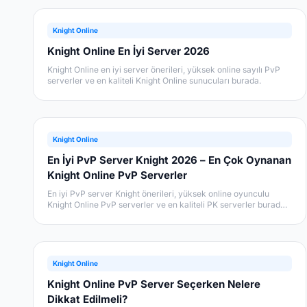
Knight Online
Knight Online En İyi Server 2026
Knight Online en iyi server önerileri, yüksek online sayılı PvP
serverler ve en kaliteli Knight Online sunucuları burada.
Knight Online
En İyi PvP Server Knight 2026 – En Çok Oynanan
Knight Online PvP Serverler
En iyi PvP server Knight önerileri, yüksek online oyunculu
Knight Online PvP serverler ve en kaliteli PK serverler burada.
2026 güncel rehberi.
Knight Online
Knight Online PvP Server Seçerken Nelere
Dikkat Edilmeli?