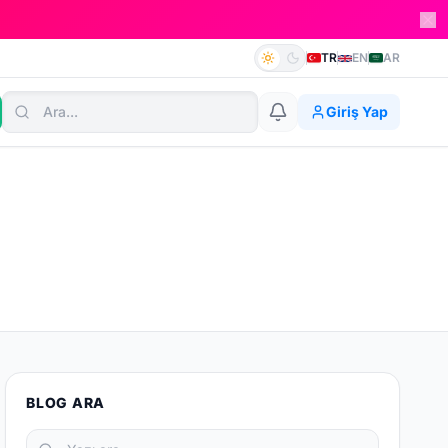
TR
EN
AR
Giriş Yap
BLOG ARA