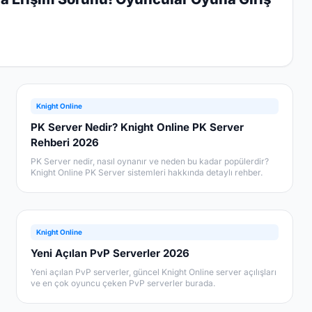
Knight Online
PK Server Nedir? Knight Online PK Server
Rehberi 2026
PK Server nedir, nasıl oynanır ve neden bu kadar popülerdir?
Knight Online PK Server sistemleri hakkında detaylı rehber.
Knight Online
Yeni Açılan PvP Serverler 2026
Yeni açılan PvP serverler, güncel Knight Online server açılışları
ve en çok oyuncu çeken PvP serverler burada.