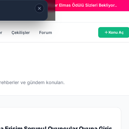
Era Online - 2 Milyar Elmas Ödülü Sizleri Bekliyor..
er
Çekilişler
Forum
Konu Aç
 rehberler ve gündem konuları.
a Erişim Sorunu! Oyuncular Oyuna Giriş