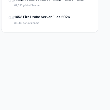
03
62,355 görüntülenme
1453 Fire Drake Server Files 2026
04
37,366 görüntülenme