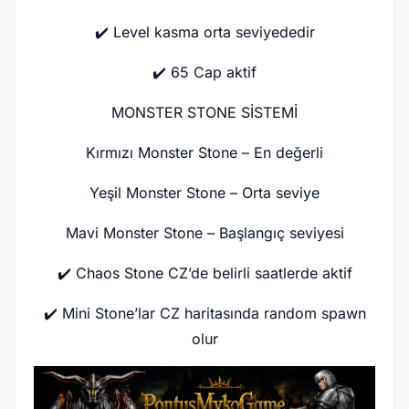
✔️ Level kasma orta seviyededir
✔️ 65 Cap aktif
MONSTER STONE SİSTEMİ
Kırmızı Monster Stone – En değerli
Yeşil Monster Stone – Orta seviye
Mavi Monster Stone – Başlangıç seviyesi
✔️ Chaos Stone CZ’de belirli saatlerde aktif
✔️ Mini Stone’lar CZ haritasında random spawn
olur