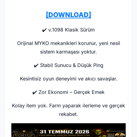
[DOWNLOAD]
✔️ v.1098 Klasik Sürüm
Orijinal MYKO mekanikleri korunur, yeni nesil
sistem karmaşası yoktur.
✔️ Stabil Sunucu & Düşük Ping
Kesintisiz oyun deneyimi ve akıcı savaşlar.
✔️ Zor Ekonomi – Gerçek Emek
Kolay item yok. Farm yaparak ilerleme ve gerçek
rekabet.