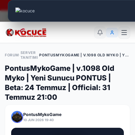
Era Online - 2 Milyar Elmas Ödülü Sizleri Bekliyor..
Canlı Aktif:
538
TR
EN
AR
SERVER
FORUM
PONTUSMYKOGAME | V.1098 OLD MYKO | YENI SUNUCU PONTUS | BETA: 24 TEMMUZ | OFFICIAL: 31 TEMMUZ 21:00
TANITIMI
PontusMykoGame | v.1098 Old
Myko | Yeni Sunucu PONTUS |
Beta: 24 Temmuz | Official: 31
Temmuz 21:00
PontusMykoGame
10 JUN 2026 19:40