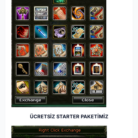
ÜCRETSİZ STARTER PAKETİMİZ