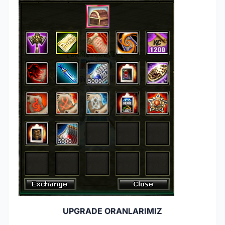
UPGRADE ORANLARIMIZ