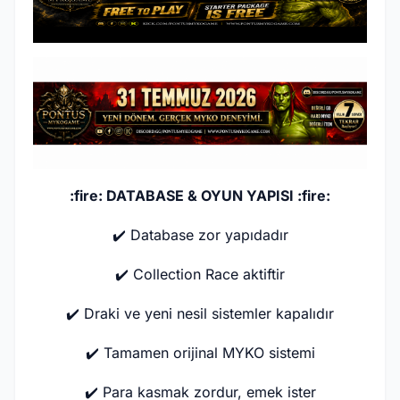
:fire: DATABASE & OYUN YAPISI :fire:
✔️ Database zor yapıdadır
✔️ Collection Race aktiftir
✔️ Draki ve yeni nesil sistemler kapalıdır
✔️ Tamamen orijinal MYKO sistemi
✔️ Para kasmak zordur, emek ister