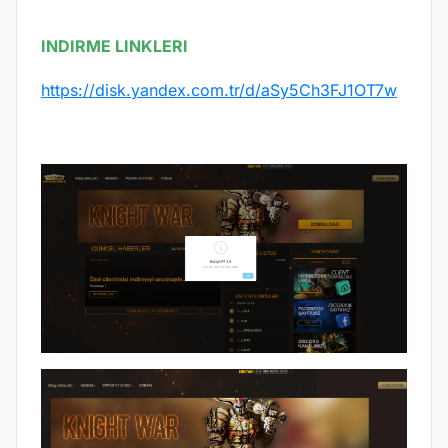
INDIRME LINKLERI
https://disk.yandex.com.tr/d/aSy5Ch3FJ1OT7w