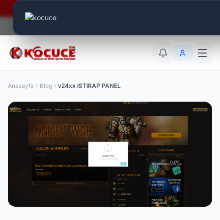
Era Online - 2 Milyar Elmas Ödülü Sizleri Bekliyor..
Canlı Aktif:
837
TR
EN
AR
Anasayfa
Blog
v24xx ISTIRAP PANEL