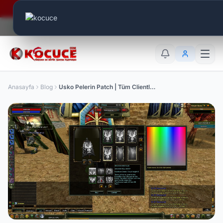
Era Online - 2 Milyar Elmas Ödülü Sizleri Bekliyor..
Canlı Aktif:
541
TR
EN
AR
Anasayfa
Blog
Usko Pelerin Patch | Tüm Clientlere Uygun