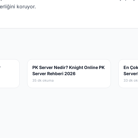
rliğini koruyor.
r
PK Server Nedir? Knight Online PK
En Çok
Server Rehberi 2026
Server
35 dk okuma
33 dk o