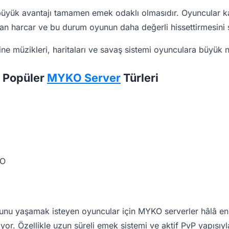
üyük avantajı tamamen emek odaklı olmasıdır. Oyuncular ka
man harcar ve bu durum oyunun daha değerli hissettirmesini 
ine müzikleri, haritaları ve savaş sistemi oyunculara büyük no
n Popüler
MYKO Server
Türleri
KO
hunu yaşamak isteyen oyuncular için MYKO serverler hâlâ en 
yor. Özellikle uzun süreli emek sistemi ve aktif PvP yapısıy