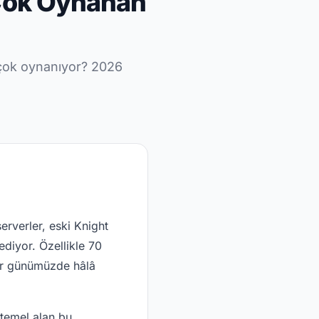
Çok Oynanan
çok oynanıyor? 2026
erverler, eski Knight
diyor. Özellikle 70
er günümüzde hâlâ
temel alan bu