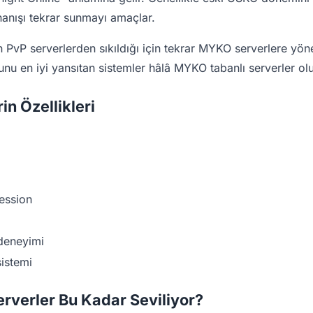
ynanışı tekrar sunmayı amaçlar.
PvP serverlerden sıkıldığı için tekrar MYKO serverlere yö
unu en iyi yansıtan sistemler hâlâ MYKO tabanlı serverler ol
n Özellikleri
ession
deneyimi
sistemi
verler Bu Kadar Seviliyor?