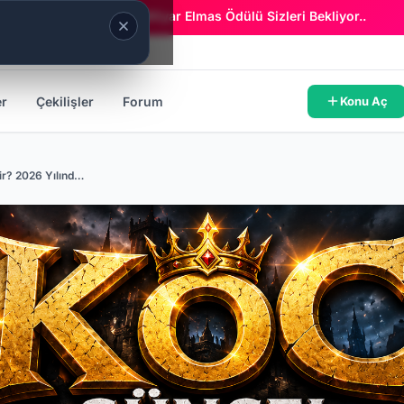
Era Online - 2 Milyar Elmas Ödülü Sizleri Bekliyor..
er
Çekilişler
Forum
Konu Aç
MYKO Server Nedir? 2026 Yılında En Çok Oynanan MYKO Serverler