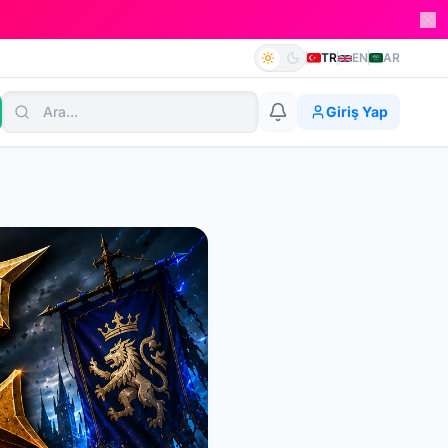
TR
EN
AR
Giriş Yap