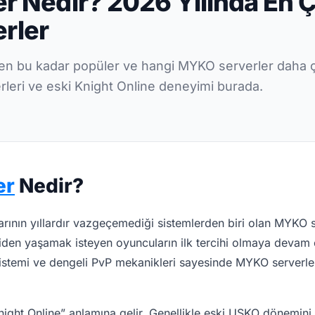
 Nedir? 2026 Yılında En 
rler
en bu kadar popüler ve hangi MYKO serverler daha 
erleri ve eski Knight Online deneyimi burada.
er
Nedir?
rının yıllardır vazgeçemediği sistemlerden biri olan MYKO s
iden yaşamak isteyen oyuncuların ilk tercihi olmaya devam e
sistemi ve dengeli PvP mekanikleri sayesinde MYKO serverl
ght Online” anlamına gelir. Genellikle eski USKO dönemini 