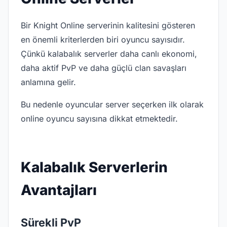
Bir Knight Online serverinin kalitesini gösteren
en önemli kriterlerden biri oyuncu sayısıdır.
Çünkü kalabalık serverler daha canlı ekonomi,
daha aktif PvP ve daha güçlü clan savaşları
anlamına gelir.
Bu nedenle oyuncular server seçerken ilk olarak
online oyuncu sayısına dikkat etmektedir.
Kalabalık Serverlerin
Avantajları
Sürekli PvP