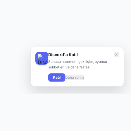
Discord'a Katıl
Sunucu haberleri, çekilişler, oyuncu
sohbetleri ve daha fazlası
Katıl
Daha sonra