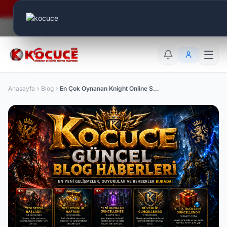
Era Online - 2 Milyar Elmas Ödülü Sizleri Bekliyor..
Canlı Aktif:
678
TR
EN
AR
Anasayfa
Blog
En Çok Oynanan Knight Online Serverler