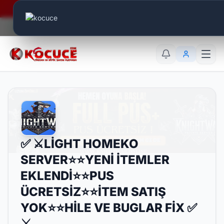
Era Online - 2 Milyar Elmas Ödülü Sizleri Bekliyor..
Canlı Aktif:
776
TR
EN
AR
✅ ⚔️LİGHT HOMEKO
SERVER⭐⭐YENİ İTEMLER
EKLENDİ⭐⭐PUS
ÜCRETSİZ⭐⭐İTEM SATIŞ
YOK⭐⭐HİLE VE BUGLAR FİX ✅
⚔️