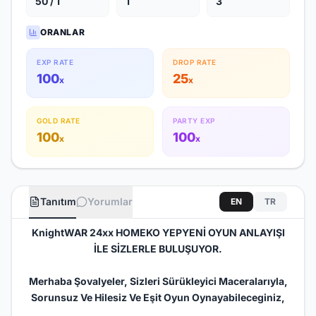
50 / 1
1
3
ORANLAR
EXP RATE
DROP RATE
100
25
x
x
GOLD RATE
PARTY EXP
100
100
x
x
Tanıtım
Yorumlar
EN
TR
KnightWAR 24xx
HOMEKO
YEPYENİ OYUN ANLAYIŞI
İLE SİZLERLE BULUŞUYOR.
Merhaba Şovalyeler, Sizleri Sürükleyici Maceralarıyla,
Sorunsuz Ve Hilesiz Ve Eşit Oyun Oynayabileceginiz,