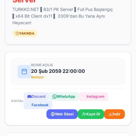
TURKKO.NET ▌83/1 PK Server ▌Full Pus Başlangıç
▌x64 Bit Client dx11 ▌ 2009'dan Bu Yana Aynı
Heyecan!
YAKINDA
RESMI AÇILIŞ
20 Şub 2059 22:00:00
Bekliyor
Discord
WhatsApp
Instagram
SOCIAL
Facebook
Web Sitesi
Kayıt Ol
İndir