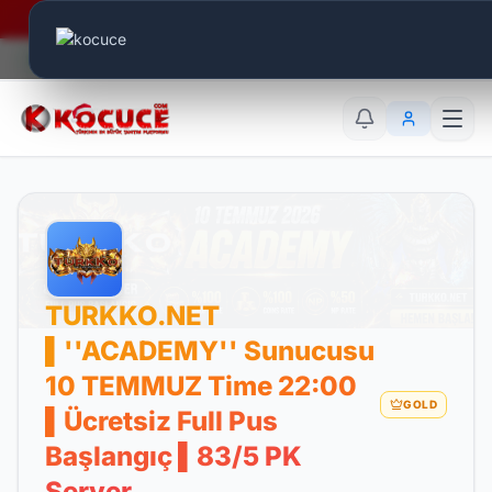
Era Online - 2 Milyar Elmas Ödülü Sizleri Bekliyor..
Canlı Aktif:
807
TR
EN
AR
TURKKO.NET
▌''ACADEMY'' Sunucusu
10 TEMMUZ Time 22:00
GOLD
▌Ücretsiz Full Pus
Başlangıç ▌83/5 PK
Server