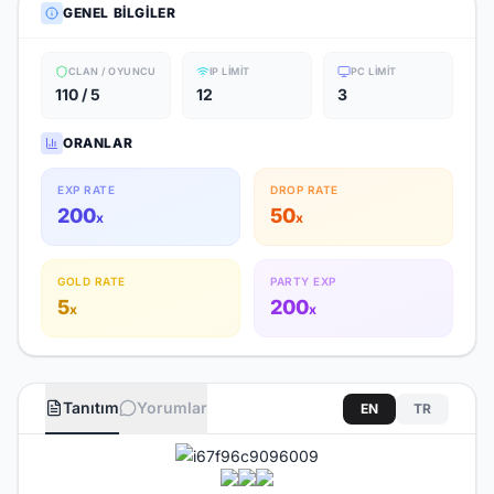
GENEL BILGILER
CLAN / OYUNCU
IP LIMIT
PC LIMIT
110 / 5
12
3
ORANLAR
EXP RATE
DROP RATE
200
50
x
x
GOLD RATE
PARTY EXP
5
200
x
x
Tanıtım
Yorumlar
EN
TR