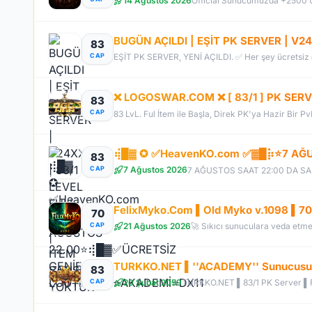
14 Ağustos 2026
83
CAP
❌ LOGOSWAR.COM ❌ [ 83/1 ] PK SERV
83
CAP
83 LvL. Ful İtem ile Başla, Direk PK'ya Hazir Bir P
83
CAP
7 Ağustos 2026
70
21 Ağustos 2026
CAP
TURKKO.NET ▌''ACADEMY'' Sunucusu 1
83
20 Şubat 2059
CAP
TURKKO.NET ▌83/1 PK Server ▌Fu