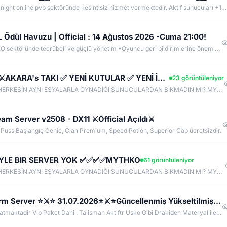
EskoGame 2014 yılından beri knight online pvp sektöründe kesintisiz hizmet vermektedir. Aktif sunucuları +1000 Gündür onlinedir, yeni sunucular senede 1 kere açılır, takipde kalın!
Ödül Havuzu | Official : 14 Ağustos 2026 -Cuma 21:00!
Neden Evaluate MYKO ? •MYKO sektöründe tecrübeli ve güçlü yönetim •Oyuncu geri bildirimlerine önem veren şeffaf yapı •Play to Win odaklı sistem anlayışı •Dengeli ekonomi ve sürdürülebilir oyun yapısı •Uzun soluklu, plansız kapanma riski olmayan sunucu vizyonu ️Neden VACS Client? Evaluate MYKOKO’da VACS Client altyapısı tercih edilmiştir. Bunun başlıca sebepleri: •4K Client EXE desteği ile yüksek stabilite •Uyumlu sistemlerde 1.000+ FPS performans •Virüssüz, temiz ve optimize edilmiş
✅CUMA GÜNÜ 20:00✅MYTHKO .COM⚔️AKARA's TAKI ✅ YENİ KUTULAR ✅ YENİ İTEMLER ✅ FULL PUS BAŞLA✅
23 görüntüleniyor
2-3 İTEM ETRAFINDA DÖNEN, HERKESİN AYNI EŞYALARLA OYNADIĞI SUNUCULARDAN BIKMADIN MI? MYTHKO'DA YENİ WEAPON BOXLARI, TAKI SİSTEMLERİ, DRAGON ARMOR, PERK STAT, GÖREVLER, FARM ALANLARI VE KAZANÇ DOLU ETKİNLİKLER SENİ BEKLİYOR! ONLİNE KAL, KC KAZAN, KİLL AL PARA KAZAN, CR VE ETKİNLİKLERDEN ÖDÜLLER TOPLA. BİZDE AMAÇ SADECE PUS DEĞİL; UZUN SOLUKLU, EMEK VERDİKÇE KAZANDIĞIN GERÇEK BİR PvP DENEYİMİ!
am Server v2508 - DX11 ⚔️Official Açıldı⚔️
l Puss Başlangıç Genie, Clan Premium, Speed Potion, Superior Cab ücretsizdir.
✅✅✅ƁÖYLE BIR SERVER YOK ✅✅✅✅MYTHKO
61 görüntüleniyor
2-3 İTEM ETRAFINDA DÖNEN, HERKESİN AYNI EŞYALARLA OYNADIĞI SUNUCULARDAN BIKMADIN MI? MYTHKO'DA YENİ WEAPON BOXLARI, TAKI SİSTEMLERİ, DRAGON ARMOR, PERK STAT, GÖREVLER, FARM ALANLARI VE KAZANÇ DOLU ETKİNLİKLER SENİ BEKLİYOR! ONLİNE KAL, KC KAZAN, KİLL AL PARA KAZAN, CR VE ETKİNLİKLERDEN ÖDÜLLER TOPLA. BİZDE AMAÇ SADECE PUS DEĞİL; UZUN SOLUKLU, EMEK VERDİKÇE KAZANDIĞIN GERÇEK BİR PvP DENEYİMİ!
⚔️ ⭐ İronArena.Net ⚔️ ⭐ v24xx Light-Farm Server ⭐⚔️⭐ 31.07.2026⭐⚔️⭐Güncellenmiş Yükseltilmiş Drop ve
LightFarm Serverimize Hoşgeldniz. Draki Full Pus atmaktadir Vip Paket Dahil. Talisman Aktiftr Usko Gibi Drakiden Materyal ile Yapılmaktadir.