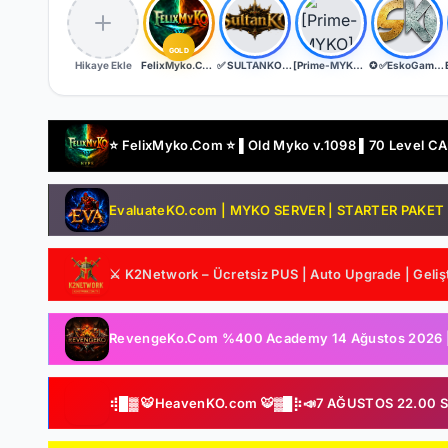
GOLD
Hikaye Ekle
FelixMyko.Com ▌Old Myko v.1098 ▌70 Level CAP ▌Official : 21 Ağustos Cuma 22:00 ▌Starter Paket Bizden
✅ SULTANKO.COM ✅ Yeni Kayıtlara 2 Gün 500x Drop Bonus! ✅⭐ Pk Farm Server Ücretsiz! ⭐ DELTASOFT⭐
[Prime-MYKO] - [New Server The REBORN] - [BETA - 17.07.2026] - [OFFICIAL - 24.07.2026]
✪ ✅EskoGame.org ✅▓█⡷⭐14 AĞUSTOS 22.00⭐⢾█▓✅ERKEN KAYITA VİP PAKET HEDİYE !✅▓█⡷👉 v25XX FARM 👈
⭐ FelixMyko.Com ⭐ ▌Old Myko v.1098 ▌70 Level CAP 
EvaluateKO.com | MYKO SERVER | STARTER PAKET HE
⚔️ K2Network – Ücretsiz PUS | Auto Upgrade | Gelişt
RevengeKo.Com %400 Academy 14 Ağustos 2026 | v.
⢾█▓ 🐯HeavenKO.com 🐯▓█⡷📣7 AĞUSTOS 22.00 