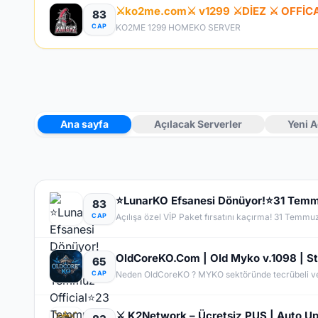
⚔️ko2me.com⚔️ v1299 ⚔️DİEZ ⚔️ OFFİ
83
CAP
KO2ME 1299 HOMEKO SERVER
Ana sayfa
Açılacak Serverler
Yeni A
83
CAP
Açılışa özel VİP Paket fırsatını kaçırma! 31 Temmu
65
CAP