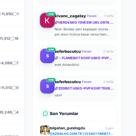
11,850
1
ON
kivanc_cagatay
Forum
1 hafta
HEROESKO YENİ SW LWL ORTA İTEM ORTA FARM ODAKLI HERKESİ BEKLERİZ
Nick: Boreas yeni başlayan olursa
pm atsın hızlıca kasar varsa item
11,412
19
verir yardımcı olurum zaten kasması
kolay ben de başlayalı çok olmadı
ON
seferbocutcu
Forum
2 hafta
S
-- FLAMEBOT KOXP USKO-PVP-STEAM GEÇERLİ PRİVETE KOXP--
4,098
7
evet dolandirici
ON
seferbocutcu
Forum
2 hafta
S
11,013
0
ZEDBOT USKO-PVP KOXP TEKRAR SİZLERLE!
upst
10,248
4
Son Yorumlar
tolgahan_gundogdu
3 gün
AZRAILKO.COM.TR | V2 EASY FARM | FULL PUS | ŞİMDİ AÇILDI | İNDİR BAŞLA