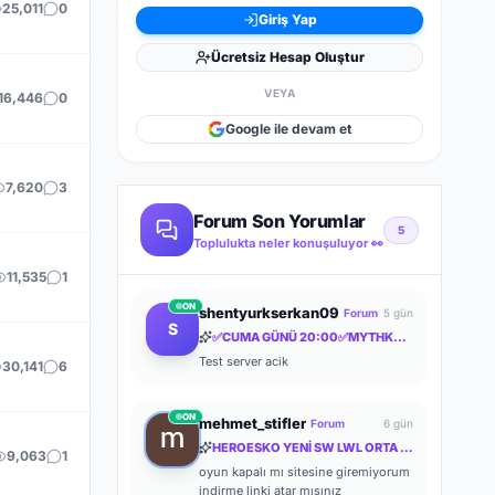
25,011
0
Giriş Yap
Ücretsiz Hesap Oluştur
VEYA
16,446
0
Google ile devam et
7,620
3
Forum Son Yorumlar
5
Toplulukta neler konuşuluyor 👀
11,535
1
ON
shentyurkserkan09
Forum
5 gün
S
✅CUMA GÜNÜ 20:00✅MYTHKO .COM⚔️AKARA's TAKI ✅ YENİ KUTULAR ✅ YENİ İTEMLER ✅ FULL PUS BAŞLA✅
Test server acik
30,141
6
ON
mehmet_stifler
Forum
6 gün
HEROESKO YENİ SW LWL ORTA İTEM ORTA FARM ODAKLI HERKESİ BEKLERİZ
9,063
1
oyun kapalı mı sitesine giremiyorum
indirme linki atar mısınız