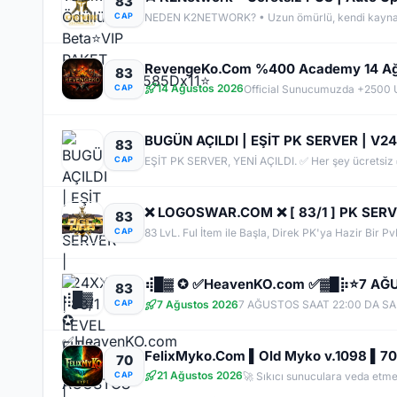
83
CAP
83
14 Ağustos 2026
CAP
BUGÜN AÇILDI | EŞİT PK SERVER | V24
83
CAP
83
CAP
83
CAP
7 Ağustos 2026
70
21 Ağustos 2026
CAP