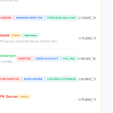
Official Sunucumuzda +2500 User ile sorunsuz bir şekilde sunucumuzu aktif ettik. Aktif edilen sunucumuza geç kalmış veya başlayamayan oyuncularımız için 2. Akademi Sunucumuz 14 Ağustos Cuma günü Aktif Edilecektir. %400 DROP , %400 EXP , %400 Coins Drobu olarak sunucu 14 ağustosda academy olarak aktif edilecektir. Sunucumuz 1 Lv aktif edilmesine rağmen oyuncularımızın geri kalmaması için Akademi sunucumuz 83 Lv Başlangıç Full Skill olarak aktif edilecektir.
7,620
3
K SERVER
KAPANMA DERDİ YOK
İTEM SATIŞI ASLA YOK
balık
10K Online
GOLD
11,535
1
 PK Serveri, Sizlerde Hemen Yerinizi Alın.
üntüleniyor
30,141
6
ÜCRETSIZ
GENIE AUTOLOOT
FULL PUS
7 AĞUSTOS SAAT 22:00 DA SAKIN BU FIRSATI KAÇIRMA! BİZİMLE YOLA ÇIKAN HERKES BUGÜN İPTAL! BİZ İSE 6.AYIMIZI DEVİRDİK, İLK GÜNKİ GİBİ GEÇ KALMAYACAĞIN TEK SİSTEM!
9,063
1
RTER ÜCRETSIZ
MYKO SERVER
7/24 ÖDÜLLÜ ETKINLIK
PK Server
GOLD
11,850
1