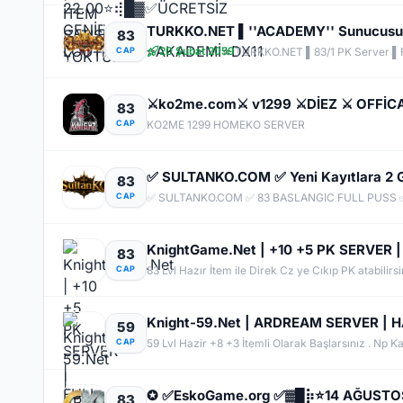
83
20 Şubat 2059
CAP
TURKKO.NET ▌83/1 PK Server ▌Fu
83
CAP
KO2ME 1299 HOMEKO SERVER
83
CAP
✅ SULTANKO.COM ✅ 83 BASLANGIC FULL PUSS ✅
83
CAP
83 Lvl Hazır İtem ile Direk Cz ye Cıkıp PK atabilirsi
Knight-59.Net | ARDREAM SERVER | HA
59
CAP
59 Lvl Hazir +8 +3 İtemli Olarak Başlarsınız . Np Kas
83