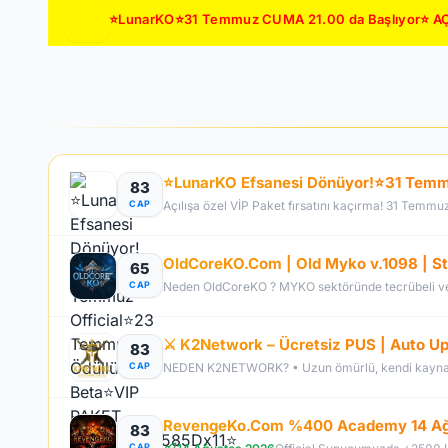
⭐LunarKO⭐31 Temmuz CUMA 21.00 da Başlıyor⭐ AÇ
83
CAP
Açılışa özel VİP Paket fırsatını kaçırma! 31 Temmu
65
CAP
⚔️ K2Network – Ücretsiz PUS | Auto Upg
83
CAP
83
CAP