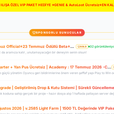
ILIŞA ÖZEL VIP PAKET HEDİYE ⭐GENIE & AutoLoot Ücretsiz⭐EN KA
SPONSORLU SUNUCULAR
⭐LunarKO Efsanesi Dönüyor!⭐31 Temmuz Official⭐23 Temmuz Ödüllü Beta⭐VIP PAKET HEDİYE⭐V2585Dx11⭐
32 görüntüleniy
GOLD
z da aramıza katıl , unutamayacağın bir deneyim senin olsun!
OldCoreKO.Com | Old Myko v.1098 | Starter + Yan Pus Ücretsiz | Academy : 17 Temmuz 2026 -Cuma 21:00!
rade | Geliştirilmiş Drop & Kutu Sistemi | Sürekli Güncelleme