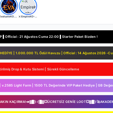
EvaluateKO.com | Myko | 1.000.000 TL Ödül Havuzu | Official : 14 Ağustos 2026 -Cuma 21:00!
⚔️ EmpireKO-Typhon ⚔️ Yeni Nesil Ardream Server v2508 - DX11 ⚔️Official Açıldı⚔️
▌Official : 21 Ağustos Cuma 22:00 ▌Starter Paket Bizden !
DİYE | 1.000.000 TL Ödül Havuzu | Official : 14 Ağustos 2026 -C
irilmiş Drop & Kutu Sistemi | Sürekli Güncelleme
2585 Light Farm | 1500 TL Değerinde VIP Paket Hediye | GB Değerl
SAKIN KAÇIRMA!📣▓█⡷⢾█▓💥ÜCRETSİZ GENİE LOOT💥▓█⡷🚀AKADE