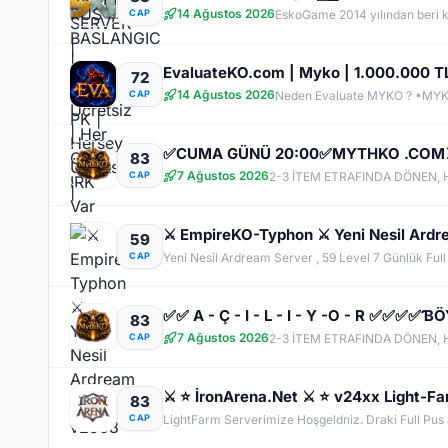
14 Ağustos 2026
CAP
EvaluateKO.com | Myko | 1.000.000 TL 
72
14 Ağustos 2026
CAP
83
7 Ağustos 2026
CAP
⚔️ EmpireKO-Typhon ⚔️ Yeni Nesil Ardre
59
CAP
Yeni Nesil Ardream Server , 59 Level 7 Günlük Ful
✅✅ A - Ç - I - L - I - Y -O - R ✅
83
7 Ağustos 2026
CAP
83
CAP