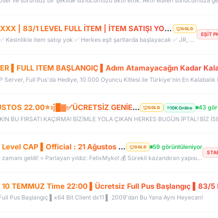
BUGÜN AÇILDI | EŞİT PK SERVER | V24XXX | 83/1 LEVEL FULL İTEM | İTEM SATIŞI YOKTUR
GOLD
EŞİT P
EŞİT PK SERVER, YENİ AÇILDI. ✅ Her şey ücretsiz ✅ Kesinlikle item satışı yok ✅ Herkes eşit şartlarda başlayacak ✅ JR, BDW, Chaos ve savaş etkinlikleri aktif ✅ Kalabalık ve rekabetçi PK ortamı Bu cumartesi saat 21:00’da yeniden bizimle olun. Arkadaşlarınızı da davet edin, hep birlikte daha güçlü ve daha kalabalık bir başlangıç yapalım! Desteğiniz ve anlayışınız için teşekkür ederiz.
ER ▌FULL ITEM BAŞLANGIÇ ▌Adım Atamayacağın Kadar Kala
vP Server, Full Pus'da Hediye, 10.000 Oyuncu Kitlesi ile Türkiye'nin En Kalabalık
⢾█▓ ✪ ✅HeavenKO.com ✅▓█⡷⭐7 AĞUSTOS 22.00⭐⢾█▓✅ÜCRETSİZ GENİE LOOT✅▓█⡷⭐AKADEMİ⭐DX11
43 gör
10K Online
GOLD
FelixMyko.Com ▌Old Myko v.1098 ▌70 Level CAP ▌Official : 21 Ağustos Cuma 22:00 ▌Starter Paket Bizden
59 görüntüleniyor
GOLD
STA
🚀 Sıkıcı sunuculara veda etme zamanı geldi! ⭐ Parlayan yıldız: FelixMyko! 💰 Sürekli kazandıran yapısı, bitmek bilmeyen Farm ve PK heyecanıyla eski MyKO ruhunu yeniden yaşamaya hazır ol! 📅 Açılış: 21 Ağustos Cuma – 🕙 22:00 🌐 Adres: FelixMyko.com 🎁 2.000 TL bakiye değerinde Starter Paket HEDİYE! 🔑 Starter Paket Kodu: 99998888777766665555 🌐 Panel: https://www.felixmyko.com 👉 Discord: http://discord.gg/MYACS 🟢 WhatsApp: https://wp.felixmyko.com ⚔️ Eski günlerin efsane savaşlarını, dostluk
0 TEMMUZ Time 22:00 ▌Ücretsiz Full Pus Başlangıç ▌83/5 
ll Pus Başlangıç ▌x64 Bit Client dx11 ▌ 2009'dan Bu Yana Aynı Heyecan!