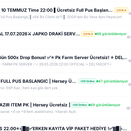
TURKKO.NET ▌''ACADEMY'' Sunucusu 10 TEMMUZ Time 22:00 ▌Ücretsiz Full Pus Başlangıç ▌83/5 PK Server
GOLD
ll Pus Başlangıç ▌x64 Bit Client dx11 ▌ 2009'dan Bu Yana Aynı Heyecan!
⚔️ko2me.com⚔️ v1299 ⚔️DİEZ ⚔️ OFFİCAL 17.07.2026⚔️ JAPKO DRAKİ SERVER
56 görüntüleniyor
GOLD
✅ SULTANKO.COM ✅ Yeni Kayıtlara 2 Gün 500x Drop Bonus! ✅⭐ Pk Farm Server Ücretsiz! ⭐ DELTASOFT⭐
 FARM PK SERVER ✅⭐ 29.05.2026 22:00 OFFICIAL ⭐ DELTASOFT⭐
KnightGame.Net | +10 +5 PK SERVER | FULL PUS BASLANGIC | Hersey Ücretsiz | Her Gün IRK Var
47 görüntüleniyor
5K Online
niz. EXP Kas , İtem kas gibi dert yok .
ZIR ITEM PK | Hersey Ücretsiz |
69 görüntüleniyor
5K Online
arak +4 ve +9 İtem alabilirsiniz. Yıllardır Açık.
✪ ✅EskoGame.org ✅▓█⡷⭐14 AĞUSTOS 22.00⭐⢾█▓✅ERKEN KAYITA VİP PAKET HEDİYE !✅▓█⡷👉 v25XX FARM 👈