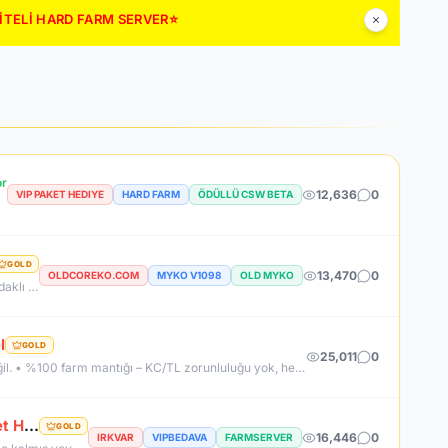
LİTELİ HARD FARM SERVER⭐
or
12,636
0
VIP PAKET HEDIYE
HARD FARM
ÖDÜLLÜ CSW BETA
GOLD
13,470
0
OLDCOREKO.COM
MYKO V1098
OLD MYKO
Neden OldCoreKO ? MYKO sektöründe tecrübeli ve güçlü yönetim Oyuncu geri bildirimlerine önem veren şeffaf yapı Play to Win odaklı sistem anlayışı Dengeli ekonomi ve sürdürülebilir oyun yapısı Uzun soluklu, plansız kapanma riski olmayan sunucu vizyonu Deneyimli yönetim ekibimizin rehberliğinde, uzun soluklu ve unutulmaz bir maceraya hazır olun. OldCoreKO; heyecan dolu bir ortam, PK temposunun hiç durmadığı ve MYKO’nun özünü sonuna kadar yaşayabileceğiniz eşsiz bir atmosfer.
l
GOLD
25,011
0
NEDEN K2NETWORK? • Uzun ömürlü, kendi kaynak koduna sahip gerçek bir proje – hazır dosya alıp 1 haftada patlayan server değil. • %100 farm mantığı – KC/TL zorunluluğu yok, her şey oynayarak kazanılabilir. • Upgrade sınırı yok! – +30 Rebirthe kadar ilerleyen, +5’e kadar basılan takılar! • Tamamen ücretsiz PUS, paranızı sevdiklerinize ve ailenize ayırabilirsiniz! • Upgrade oranları şeffaf – % kaç ihtimalle bastığını ekranda net görüyorsun. • Auto Upgrade sistemi oyuna direkt entegre
RevengeKo.Com %400 Academy 14 Ağustos 2026 | v.2585 Light Farm | 1500 TL Değerinde VIP Paket Hediye
GOLD
16,446
0
IRKVAR
VIPBEDAVA
FARMSERVER