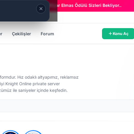
Era Online - 2 Milyar Elmas Ödülü Sizleri Bekliyor..
er
Çekilişler
Forum
Konu Aç
atformdur. Hız odaklı altyapımız, reklamsız
iyi Knight Online private server
üzümüz ile saniyeler içinde keşfedin.