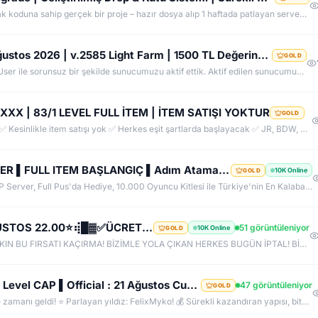
NEDEN K2NETWORK? • Uzun ömürlü, kendi kaynak koduna sahip gerçek bir proje – hazır dosya alıp 1 haftada patlayan server değil. • %100 farm mantığı – KC/TL zorunluluğu yok, her şey oynayarak kazanılabilir. • Upgrade sınırı yok! – +30 Rebirthe kadar ilerleyen, +5’e kadar basılan takılar! • Tamamen ücretsiz PUS, paranızı sevdiklerinize ve ailenize ayırabilirsiniz! • Upgrade oranları şeffaf – % kaç ihtimalle bastığını ekranda net görüyorsun. • Auto Upgrade sistemi oyuna direkt entegre
RevengeKo.Com %400 Academy 14 Ağustos 2026 | v.2585 Light Farm | 1500 TL Değerinde VIP Paket Hediye
GOLD
Official Sunucumuzda +2500 User ile sorunsuz bir şekilde sunucumuzu aktif ettik. Aktif edilen sunucumuza geç kalmış veya başlayamayan oyuncularımız için 2. Akademi Sunucumuz 14 Ağustos Cuma günü Aktif Edilecektir. %400 DROP , %400 EXP , %400 Coins Drobu olarak sunucu 14 ağustosda academy olarak aktif edilecektir. Sunucumuz 1 Lv aktif edilmesine rağmen oyuncularımızın geri kalmaması için Akademi sunucumuz 83 Lv Başlangıç Full Skill olarak aktif edilecektir.
XXX | 83/1 LEVEL FULL İTEM | İTEM SATIŞI YOKTUR
GOLD
EŞİT PK SERVER, YENİ AÇILDI. ✅ Her şey ücretsiz ✅ Kesinlikle item satışı yok ✅ Herkes eşit şartlarda başlayacak ✅ JR, BDW, Chaos ve savaş etkinlikleri aktif ✅ Kalabalık ve rekabetçi PK ortamı Bu cumartesi saat 21:00’da yeniden bizimle olun. Arkadaşlarınızı da davet edin, hep birlikte daha güçlü ve daha kalabalık bir başlangıç yapalım! Desteğiniz ve anlayışınız için teşekkür ederiz.
❌ LOGOSWAR.COM ❌ [ 83/1 ] PK SERVER ▌FULL ITEM BAŞLANGIÇ ▌Adım Atamayacağın Kadar Kalabalık
10K Online
GOLD
83 LvL. Ful İtem ile Başla, Direk PK'ya Hazir Bir PvP Server, Full Pus'da Hediye, 10.000 Oyuncu Kitlesi ile Türkiye'nin En Kalabalık PK Serveri, Sizlerde Hemen Yerinizi Alın.
⢾█▓ ✪ ✅HeavenKO.com ✅▓█⡷⭐7 AĞUSTOS 22.00⭐⢾█▓✅ÜCRETSİZ GENİE LOOT✅▓█⡷⭐AKADEMİ⭐DX11
51 görüntüleniyor
10K Online
GOLD
7 AĞUSTOS SAAT 22:00 DA SAKIN BU FIRSATI KAÇIRMA! BİZİMLE YOLA ÇIKAN HERKES BUGÜN İPTAL! BİZ İSE 6.AYIMIZI DEVİRDİK, İLK GÜNKİ GİBİ GEÇ KALMAYACAĞIN TEK SİSTEM!
FelixMyko.Com ▌Old Myko v.1098 ▌70 Level CAP ▌Official : 21 Ağustos Cuma 22:00 ▌Starter Paket Bizden
47 görüntüleniyor
GOLD
🚀 Sıkıcı sunuculara veda etme zamanı geldi! ⭐ Parlayan yıldız: FelixMyko! 💰 Sürekli kazandıran yapısı, bitmek bilmeyen Farm ve PK heyecanıyla eski MyKO ruhunu yeniden yaşamaya hazır ol! 📅 Açılış: 21 Ağustos Cuma – 🕙 22:00 🌐 Adres: FelixMyko.com 🎁 2.000 TL bakiye değerinde Starter Paket HEDİYE! 🔑 Starter Paket Kodu: 99998888777766665555 🌐 Panel: https://www.felixmyko.com 👉 Discord: http://discord.gg/MYACS 🟢 WhatsApp: https://wp.felixmyko.com ⚔️ Eski günlerin efsane savaşlarını, dostluk