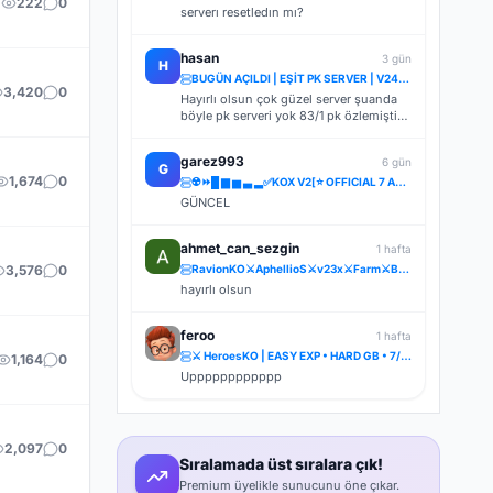
222
0
serverı resetledın mı?
hasan
3 gün
H
BUGÜN AÇILDI | EŞİT PK SERVER | V24XXX | 83/1 LEVEL FULL İTEM | İTEM SATIŞI YOKTUR
3,420
0
Hayırlı olsun çok güzel server şuanda
böyle pk serveri yok 83/1 pk özlemiştik
tskler
garez993
6 gün
G
1,674
0
☢️⏩█ ▆ ▅ ▃ ▂✅KOX V2[⭐ OFFICIAL 7 AĞUSTOS CUMA 22.00 ▌V.2⭐] ✅ ⚔️⋆ BOL ETKİNLİK ⋆⚔️ ⋆ LIGHT FARM ⚔️
GÜNCEL
ahmet_can_sezgin
1 hafta
3,576
0
RavionKO⚔️AphellioS⚔️v23x⚔️Farm⚔️BETA 26.07.2026 [21:00] ⚔️OFFİCAL 31.07.2026 [21:00]⚔️Bakiye Ödüllü
hayırlı olsun
feroo
1 hafta
⚔️ HeroesKO | EASY EXP • HARD GB • 7/24 CR • FARM & PK ⚔️
1,164
0
Upppppppppppp
2,097
0
Sıralamada üst sıralara çık!
Premium üyelikle sunucunu öne çıkar.