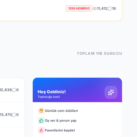
11,412
19
1299 HOMEKO
TOPLAM
118
SUNUCU
12,636
0
Hoş Geldiniz!
Topluluğa katıl
Günlük coin ödülleri
13,470
0
Oy ver & yorum yap
Favorilerini kaydet