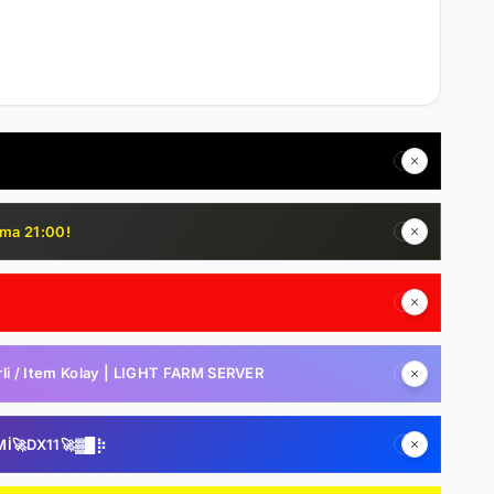
uma 21:00!
i / Item Kolay | LIGHT FARM SERVER
Mİ🚀DX11🚀▓█⡷