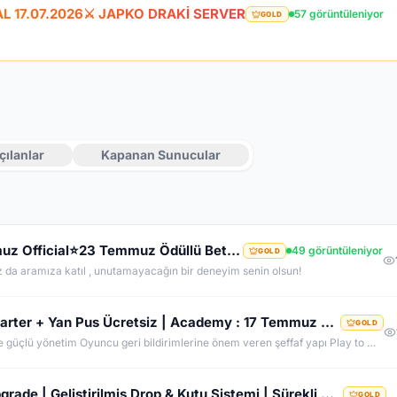
CAL 17.07.2026⚔️ JAPKO DRAKİ SERVER
57 görüntüleniyor
GOLD
çılanlar
Kapanan Sunucular
⭐LunarKO Efsanesi Dönüyor!⭐31 Temmuz Official⭐23 Temmuz Ödüllü Beta⭐VIP PAKET HEDİYE⭐V2585Dx11⭐
49 görüntüleniyor
GOLD
z da aramıza katıl , unutamayacağın bir deneyim senin olsun!
OldCoreKO.Com | Old Myko v.1098 | Starter + Yan Pus Ücretsiz | Academy : 17 Temmuz 2026 -Cuma 21:00!
GOLD
Neden OldCoreKO ? MYKO sektöründe tecrübeli ve güçlü yönetim Oyuncu geri bildirimlerine önem veren şeffaf yapı Play to Win odaklı sistem anlayışı Dengeli ekonomi ve sürdürülebilir oyun yapısı Uzun soluklu, plansız kapanma riski olmayan sunucu vizyonu Deneyimli yönetim ekibimizin rehberliğinde, uzun soluklu ve unutulmaz bir maceraya hazır olun. OldCoreKO; heyecan dolu bir ortam, PK temposunun hiç durmadığı ve MYKO’nun özünü sonuna kadar yaşayabileceğiniz eşsiz bir atmosfer.
⚔️ K2Network – Ücretsiz PUS | Auto Upgrade | Geliştirilmiş Drop & Kutu Sistemi | Sürekli Güncellemel
GOLD