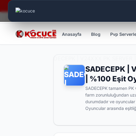
Canlı Aktif:
686
Anasayfa
Blog
Pvp Serverl
SADECEPK | V2
| %100 Eşit O
SADECEPK tamamen PK ve 
farm zorunluluğundan uza
durumdadır ve oyuncular ta
Oyuncular arasında eşitli