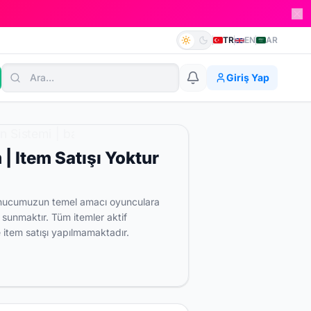
TR
EN
AR
Giriş Yap
 Item Satışı Yoktur
unucumuzun temel amacı oyunculara
sunmaktır. Tüm itemler aktif
e item satışı yapılmamaktadır.