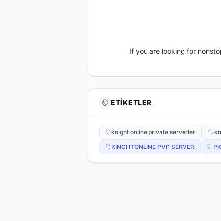
If you are looking for nons
ETIKETLER
knight online private serverler
kn
KİNGHTONLİNE PVP SERVER
PK