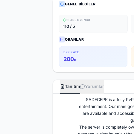
GENEL BILGILER
CLAN / OYUNCU
110 / 5
ORANLAR
EXP RATE
200
x
Tanıtım
Yorumlar
SADECEPK is a fully PvP-
entertainment. Our main goal
are available and accessib
g
The server is completely ow
purpose is simple: enjoy the