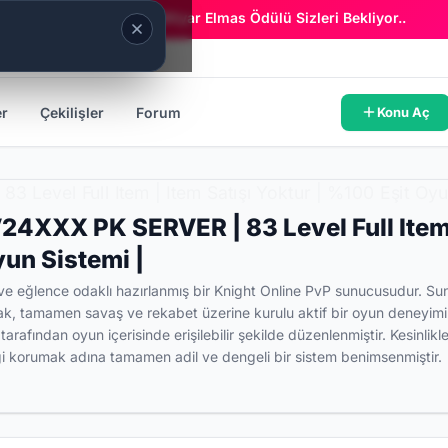
Era Online - 2 Milyar Elmas Ödülü Sizleri Bekliyor..
er
Çekilişler
Forum
Konu Aç
4XXX PK SERVER | 83 Level Full Item |
yun Sistemi |
eğlence odaklı hazırlanmış bir Knight Online PvP sunucusudur. S
k, tamamen savaş ve rekabet üzerine kurulu aktif bir oyun deneyimi 
rafından oyun içerisinde erişilebilir şekilde düzenlenmiştir. Kesinlikl
ği korumak adına tamamen adil ve dengeli bir sistem benimsenmiştir.