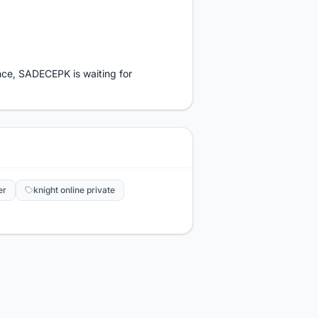
nce, SADECEPK is waiting for
er
knight online private