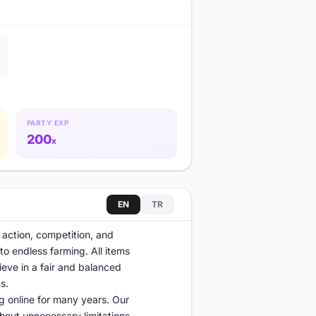
PARTY EXP
200
x
EN
TR
 action, competition, and
to endless farming. All items
ieve in a fair and balanced
s.
g online for many years. Our
hout unnecessary limitations.