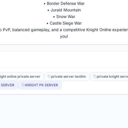
• Border Defense War
• Juraid Mountain
• Snow War
• Castle Siege War
top PvP, balanced gameplay, and a competitive Knight Online experie
you!
ight online private server
private server tanitim
private knight serv
 SERVER
KNİGHT PK SERVER