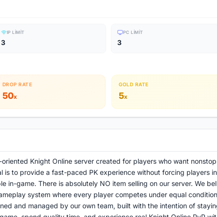
IP LIMIT
PC LIMIT
3
3
DROP RATE
GOLD RATE
50
5
x
x
oriented Knight Online server created for players who want nonstop
 is to provide a fast-paced PK experience without forcing players in
le in-game. There is absolutely NO item selling on our server. We bel
ameplay system where every player competes under equal condition
ned and managed by our own team, built with the intention of stayin
 game, spend quality time, and experience real Knight Online PvP wit