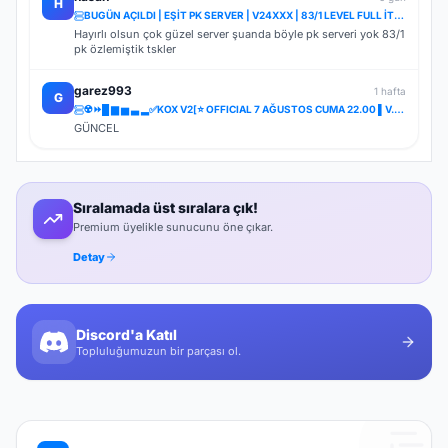
H
BUGÜN AÇILDI | EŞİT PK SERVER | V24XXX | 83/1 LEVEL FULL İTEM | İTEM SATIŞI YOKTUR
Hayırlı olsun çok güzel server şuanda böyle pk serveri yok 83/1
pk özlemiştik tskler
garez993
1 hafta
G
☢️⏩█ ▆ ▅ ▃ ▂✅KOX V2[⭐ OFFICIAL 7 AĞUSTOS CUMA 22.00 ▌V.2⭐] ✅ ⚔️⋆ BOL ETKİNLİK ⋆⚔️ ⋆ LIGHT FARM ⚔️
GÜNCEL
Sıralamada üst sıralara çık!
Premium üyelikle sunucunu öne çıkar.
Detay
Discord'a Katıl
Topluluğumuzun bir parçası ol.