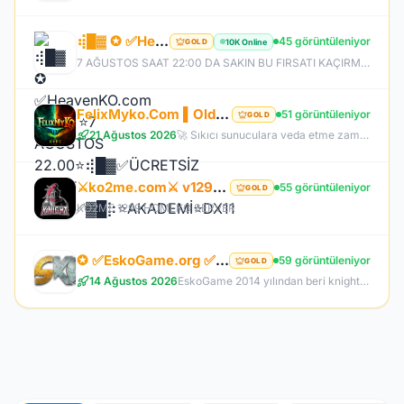
⢾█▓ ✪ ✅HeavenKO.com ✅▓█⡷⭐7 AĞUSTOS 22.00⭐⢾█▓✅ÜCRETSİZ GENİE LOOT✅▓█⡷⭐AKADEMİ⭐DX11
45 görüntüleniyor
10K Online
GOLD
7 AĞUSTOS SAAT 22:00 DA SAKIN BU FIRSATI KAÇIRMA! BİZİMLE YOLA ÇIKAN HERKES BUGÜN İPTAL! BİZ İSE 6.AYIMIZI DEVİRDİK, İLK GÜNKİ GİBİ GEÇ KALMAYACAĞIN TEK SİSTEM!
FelixMyko.Com ▌Old Myko v.1098 ▌70 Level CAP ▌Official : 21 Ağustos Cuma 22:00 ▌Starter Paket Bizden
51 görüntüleniyor
GOLD
21 Ağustos 2026
🚀 Sıkıcı sunuculara veda etme zamanı geldi! ⭐ Parlayan yıldız: FelixMyko! 💰 Sürekli kazandıran yapısı, bitmek bilmeyen Farm ve PK heyecanıyla eski MyKO ruhunu yeniden yaşamaya hazır ol! 📅 Açılış: 21 Ağustos Cuma – 🕙 22:00 🌐 Adres: FelixMyko.com 🎁 2.000 TL bakiye değerinde Starter Paket HEDİYE! 🔑 Starter Paket Kodu: 99998888777766665555 🌐 Panel: https://www.felixmyko.com 👉 Discord: http://discord.gg/MYACS 🟢 WhatsApp: https://wp.felixmyko.com ⚔️ Eski günlerin efsane savaşlarını, dostluk
⚔️ko2me.com⚔️ v1299 ⚔️DİEZ ⚔️ OFFİCAL 17.07.2026⚔️ JAPKO DRAKİ SERVER
55 görüntüleniyor
GOLD
KO2ME 1299 HOMEKO SERVER
✪ ✅EskoGame.org ✅▓█⡷⭐14 AĞUSTOS 22.00⭐⢾█▓✅ERKEN KAYITA VİP PAKET HEDİYE !✅▓█⡷👉 v25XX FARM 👈
59 görüntüleniyor
GOLD
14 Ağustos 2026
EskoGame 2014 yılından beri knight online pvp sektöründe kesintisiz hizmet vermektedir. Aktif sunucuları +1000 Gündür onlinedir, yeni sunucular senede 1 kere açılır, takipde kalın!