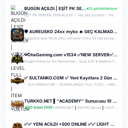
BUGÜN AÇILDI | EŞİT PK SERVER | V24XXX | 83/1 LEVEL FULL İTEM | İTEM SATIŞI YOKTUR
23 görüntüleniyor
EŞİT PK SERVER, YENİ AÇILDI. ✅ Her şey ücretsiz ✅ Kesinlikle item satışı yok ✅ Herkes eşit şartlarda başlayacak ✅ JR, BDW, Chaos ve savaş etkinlikleri aktif ✅ Kalabalık ve rekabetçi PK ortamı Bu cumartesi saat 21:00’da yeniden bizimle olun. Arkadaşlarınızı da davet edin, hep birlikte daha güçlü ve daha kalabalık bir başlangıç yapalım! Desteğiniz ve anlayışınız için teşekkür ederiz.
🛡️ AUREUSKO 24xx myko 🔥 GEÇ KALMADIN! 9 Ağustos'ta 72 LEVEL BAŞLA, 83 CAP SAVAŞINA SENDE KATIL.
9 ağustos saat 18:00 24xx versiyon myko 83 cap savaşına ortak ol...
⭐OhaGaming.com v1534 ✅NEW SERVER✅BETA 12.06.2026✅OFFICIAL 19.06.2026
Knight Online as You Remember - Easy EXP & Medium Farm - Cheat & Bug Free - Long Lasting & Stable Server - Active & Helpful Support - Balanced Skills & Classes - Friendly Community - Unique Features - New & Custom Events - Join us Now!
✅ SULTANKO.COM ✅ Yeni Kayıtlara 2 Gün 500x Drop Bonus! ✅⭐ Pk Farm Server Ücretsiz! ⭐ DELTASOFT⭐
✅ SULTANKO.COM ✅ 83 BASLANGIC FULL PUSS ✅ FARM PK SERVER ✅⭐ 29.05.2026 22:00 OFFICIAL ⭐ DELTASOFT⭐
TURKKO.NET ▌''ACADEMY'' Sunucusu 10 TEMMUZ Time 22:00 ▌Ücretsiz Full Pus Başlangıç ▌83/5 PK Server
20 Şubat 2059
TURKKO.NET ▌83/1 PK Server ▌Full Pus Başlangıç ▌x64 Bit Client dx11 ▌ 2009'dan Bu Yana Aynı Heyecan!
✅✅ YENI ACILDI +500 ONLINE ✅✅ LİGHT HOMEKO !! YENİ BOX VE DRAGON SHELLER İLE✅✅