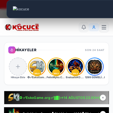
Era Online - 2 Milyar Elmas Ödülü Sizleri Bekliyor..
Canlı Aktif:
688
TR
EN
AR
HIKAYELER
SON 24 SAAT
GOLD
GOLD
GOLD
Hikaye Ekle
✪ ✅EskoGame.org ✅▓█⡷⭐14 AĞUSTOS 22.00⭐⢾█▓✅ERKEN KAYITA VİP PAKET HEDİYE !✅▓█⡷👉 v25XX FARM 👈
FelixMyko.Com ▌Old Myko v.1098 ▌70 Level CAP ▌Official : 21 Ağustos Cuma 22:00 ▌Starter Paket Bizden
EvaluateKO.com | Myko | 1.000.000 TL Ödül Havuzu | Official : 14 Ağustos 2026 -Cuma 21:00!
1299 GENİELİ SERVER
✪ ✅EskoGame.org ✅▓█⡷⭐14 AĞUSTOS 22.00⭐⢾█▓✅ERKEN KAYITA VİP PAKET HEDİYE !✅▓█⡷👉 v25XX FARM 👈