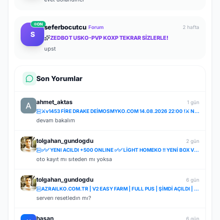
ON
seferbocutcu
Forum
2 hafta
S
ZEDBOT USKO-PVP KOXP TEKRAR SİZLERLE!
upst
Son Yorumlar
ahmet_aktas
1 gün
⚔️v1453 FİRE DRAKE DEİMOSMYKO.COM 14.08.2026 22:00 !⚔️ NOSTALJİ SERVER STARTER BEDAVA!ÖZLENEN NOSTAL
devam bakalım
tolgahan_gundogdu
2 gün
✅✅ YENI ACILDI +500 ONLINE ✅✅ LİGHT HOMEKO !! YENİ BOX VE DRAGON SHELLER İLE✅✅
oto kayıt mı sıteden mı yoksa
tolgahan_gundogdu
6 gün
AZRAILKO.COM.TR | V2 EASY FARM | FULL PUS | ŞİMDİ AÇILDI | İNDİR BAŞLA
serverı resetledın mı?
hasan
6 gün