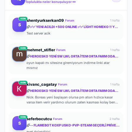
Toplulukta neler konuşuluyor 👀
ON
shentyurkserkan09
Forum
1 hafta
S
✅✅ YENI ACILDI +500 ONLINE ✅✅ LİGHT HOMEKO !! YENİ BOX VE DRAGON SHELLER İLE✅✅
Test server acik
ON
mehmet_stifler
Forum
1 hafta
HEROESKO YENİ SW LWL ORTA İTEM ORTA FARM ODAKLI HERKESİ BEKLERİZ
oyun kapalı mı sitesine giremiyorum indirme linki atar
mısınız
ON
kivanc_cagatay
Forum
1 hafta
HEROESKO YENİ SW LWL ORTA İTEM ORTA FARM ODAKLI HERKESİ BEKLERİZ
Nick: Boreas yeni başlayan olursa pm atsın hızlıca kasar
varsa item verir yardımcı olurum zaten kasması kolay ben
de başlayalı çok olmadı
ON
seferbocutcu
Forum
2 hafta
S
-- FLAMEBOT KOXP USKO-PVP-STEAM GEÇERLİ PRİVETE KOXP--
evet dolandirici