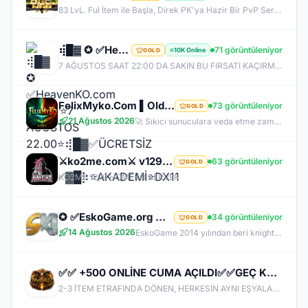
83 LvL. Ful İtem ile Başla, Direk PK'ya Hazir Bir PvP Server, Full Pus'da Hediye, 10.000 Oyuncu Kitlesi ile Türkiye'nin En Kalabalık PK Serveri, Sizlerde Hemen Yerinizi Alın.
⢾█▓ ✪ ✅HeavenKO.com ✅▓█⡷⭐7 AĞUSTOS 22.00⭐⢾█▓✅ÜCRETSİZ GENİE LOOT✅▓█⡷⭐AKADEMİ⭐DX11
71 görüntüleniyor
10K Online
GOLD
7 AĞUSTOS SAAT 22:00 DA SAKIN BU FIRSATI KAÇIRMA! BİZİMLE YOLA ÇIKAN HERKES BUGÜN İPTAL! BİZ İSE 6.AYIMIZI DEVİRDİK, İLK GÜNKİ GİBİ GEÇ KALMAYACAĞIN TEK SİSTEM!
FelixMyko.Com ▌Old Myko v.1098 ▌70 Level CAP ▌Official : 21 Ağustos Cuma 22:00 ▌Starter Paket Bizden
73 görüntüleniyor
GOLD
21 Ağustos 2026
🚀 Sıkıcı sunuculara veda etme zamanı geldi! ⭐ Parlayan yıldız: FelixMyko! 💰 Sürekli kazandıran yapısı, bitmek bilmeyen Farm ve PK heyecanıyla eski MyKO ruhunu yeniden yaşamaya hazır ol! 📅 Açılış: 21 Ağustos Cuma – 🕙 22:00 🌐 Adres: FelixMyko.com 🎁 2.000 TL bakiye değerinde Starter Paket HEDİYE! 🔑 Starter Paket Kodu: 99998888777766665555 🌐 Panel: https://www.felixmyko.com 👉 Discord: http://discord.gg/MYACS 🟢 WhatsApp: https://wp.felixmyko.com ⚔️ Eski günlerin efsane savaşlarını, dostluk
⚔️ko2me.com⚔️ v1299 ⚔️DİEZ ⚔️ OFFİCAL 17.07.2026⚔️ JAPKO DRAKİ SERVER
63 görüntüleniyor
GOLD
KO2ME 1299 HOMEKO SERVER
✪ ✅EskoGame.org ✅▓█⡷⭐14 AĞUSTOS 22.00⭐⢾█▓✅ERKEN KAYITA VİP PAKET HEDİYE !✅▓█⡷👉 v25XX FARM 👈
34 görüntüleniyor
GOLD
14 Ağustos 2026
EskoGame 2014 yılından beri knight online pvp sektöründe kesintisiz hizmet vermektedir. Aktif sunucuları +1000 Gündür onlinedir, yeni sunucular senede 1 kere açılır, takipde kalın!
✅✅ +500 ONLİNE CUMA AÇILDI✅✅GEÇ KALMADIN YENİ BAŞLANGIC✅✅✅✅MYTHKO
2-3 İTEM ETRAFINDA DÖNEN, HERKESİN AYNI EŞYALARLA OYNADIĞI SUNUCULARDAN BIKMADIN MI? MYTHKO'DA YENİ WEAPON BOXLARI, TAKI SİSTEMLERİ, DRAGON ARMOR, PERK STAT, GÖREVLER, FARM ALANLARI VE KAZANÇ DOLU ETKİNLİKLER SENİ BEKLİYOR! ONLİNE KAL, KC KAZAN, KİLL AL PARA KAZAN, CR VE ETKİNLİKLERDEN ÖDÜLLER TOPLA. BİZDE AMAÇ SADECE PUS DEĞİL; UZUN SOLUKLU, EMEK VERDİKÇE KAZANDIĞIN GERÇEK BİR PvP DENEYİMİ!