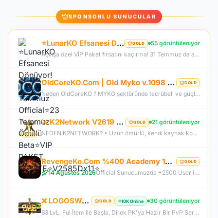
SPONSORLU SUNUCULAR
⭐LunarKO Efsanesi Dönüyor!⭐31 Temmuz Official⭐23 Temmuz Ödüllü Beta⭐VIP PAKET HEDİYE⭐V2585Dx11⭐
55 görüntüleniyor
GOLD
Açılışa özel VİP Paket fırsatını kaçırma! 31 Temmuz da aramıza katıl , unutamayacağın bir deneyim senin olsun!
OldCoreKO.Com | Old Myko v.1098 | Starter + Yan Pus Ücretsiz | Academy : 17 Temmuz 2026 -Cuma 21:00!
GOLD
Neden OldCoreKO ? MYKO sektöründe tecrübeli ve güçlü yönetim Oyuncu geri bildirimlerine önem veren şeffaf yapı Play to Win odaklı sistem anlayışı Dengeli ekonomi ve sürdürülebilir oyun yapısı Uzun soluklu, plansız kapanma riski olmayan sunucu vizyonu Deneyimli yönetim ekibimizin rehberliğinde, uzun soluklu ve unutulmaz bir maceraya hazır olun. OldCoreKO; heyecan dolu bir ortam, PK temposunun hiç durmadığı ve MYKO’nun özünü sonuna kadar yaşayabileceğiniz eşsiz bir atmosfer.
⚔️ K2Network V2619 – Yeni Nesil Farm Dönemi! | Ücretsiz PUS | +30 Rebirth | Auto Upgrade | 7/24 Farm
21 görüntüleniyor
GOLD
NEDEN K2NETWORK? • Uzun ömürlü, kendi kaynak koduna sahip gerçek bir proje – hazır dosya alıp 1 haftada patlayan server değil. • %100 farm mantığı – KC/TL zorunluluğu yok, her şey oynayarak kazanılabilir. • Upgrade sınırı yok! – +30 Rebirthe kadar ilerleyen, +5’e kadar basılan takılar! • Tamamen ücretsiz PUS, paranızı sevdiklerinize ve ailenize ayırabilirsiniz! • Upgrade oranları şeffaf – % kaç ihtimalle bastığını ekranda net görüyorsun. • Auto Upgrade sistemi oyuna direkt entegre
RevengeKo.Com %400 Academy 14 Ağustos 2026 | v.2585 Light Farm | 1500 TL Değerinde VIP Paket Hediye
GOLD
14 Ağustos 2026
Official Sunucumuzda +2500 User ile sorunsuz bir şekilde sunucumuzu aktif ettik. Aktif edilen sunucumuza geç kalmış veya başlayamayan oyuncularımız için 2. Akademi Sunucumuz 14 Ağustos Cuma günü Aktif Edilecektir. %400 DROP , %400 EXP , %400 Coins Drobu olarak sunucu 14 ağustosda academy olarak aktif edilecektir. Sunucumuz 1 Lv aktif edilmesine rağmen oyuncularımızın geri kalmaması için Akademi sunucumuz 83 Lv Başlangıç Full Skill olarak aktif edilecektir.
❌ LOGOSWAR.COM ❌ [ 83/1 ] PK SERVER ▌FULL ITEM BAŞLANGIÇ ▌Adım Atamayacağın Kadar Kalabalık
30 görüntüleniyor
10K Online
GOLD
83 LvL. Ful İtem ile Başla, Direk PK'ya Hazir Bir PvP Server, Full Pus'da Hediye, 10.000 Oyuncu Kitlesi ile Türkiye'nin En Kalabalık PK Serveri, Sizlerde Hemen Yerinizi Alın.