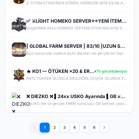
2-3 İTEM ETRAFINDA DÖNEN, HERKESİN AYNI EŞYALARLA OYNADIĞI SUNUCULARDAN BIKMADIN MI? MYTHKO'DA YENİ WEAPON BOXLARI, TAKI SİSTEMLERİ, DRAGON ARMOR, PERK STAT, GÖREVLER, FARM ALANLARI VE KAZANÇ DOLU ETKİNLİKLER SENİ BEKLİYOR! ONLİNE KAL, KC KAZAN, KİLL AL PARA KAZAN, CR VE ETKİNLİKLERDEN ÖDÜLLER TOPLA. BİZDE AMAÇ SADECE PUS DEĞİL; UZUN SOLUKLU, EMEK VERDİKÇE KAZANDIĞIN GERÇEK BİR PvP DENEYİMİ!
✅ ⚔️LİGHT HOMEKO SERVER⭐⭐YENİ İTEMLER EKLENDİ⭐⭐PUS ÜCRETSİZ⭐⭐İTEM SATIŞ YOK⭐⭐HİLE VE BUGLAR FİX ✅ ⚔️
KnightWAR 24xx HOMEKO YEPYENİ OYUN ANLAYIŞI İLE SİZLERLE BULUŞUYOR. Merhaba Şovalyeler, Sizleri Sürükleyici Maceralarıyla, Sorunsuz Ve Hilesiz Ve Eşit Oyun Oynayabileceginiz, Güzel Ve Keyifli Vakit Geçireceğiniz Bir Sunucu İle Karşılıyor ve İyi Oyunlar Diliyoruz. KnightWAR Sunucumuz Hakkında Oyun İçi Bilgi Almak İçin DİSCORD kanalımıza katılın ! Sürüm v.24xx HOME KO Light Farm
| GLOBAL FARM SERVER | 83/10 |UZUN SOLUKLU FARM'IN ADRESİ | v24xx |
Bazı sunucular sadece açılır. Bazıları ise gerçek bir topluluğa dönüşür. RokkoGame’i oluştururken hedefimiz hiçbir zaman büyük vaatler vermek olmadı. Amacımız; uzun vadede ayakta kalacak, güvenilir, adil ve sağlam bir yapı kurmaktı. Gösteriş yerine sağlam temelleri seçtik. Çünkü gerçek kalite, yüksek sesle değil; istikrarla kendini kanıtlar.
🔥 KO1 — ÖTÜKEN ×20 & ERGENEKON ×1 & MOBİLE ×1 | YENİ OYUNCUYA 300 TL FREEPUS + 6 GÜN EXP PREMIUM 🔥
75 görüntüleniyor
RATE YÜKSEK OLUNCA SIKILDIĞIN, DÜŞÜK OLUNCA YETİŞEMEDİĞİN SUNUCULARDAN BIKMADIN MI? KO1'DE ÜÇ AYRI DÜNYA SENİ BEKLİYOR! ÖTÜKEN ×20 (PC+MOBİL) İLE HIZLICA SAVAŞA DAL, ERGENEKON ×1 (PC+MOBİL) İLE GERÇEK 2006 USKO EMEĞİNİ YAŞA, MOBİLE ×1 İLE SADECE TELEFONDAN SAF MOBİL HARDCORE SAVAŞA KATIL! 🎁 YENİ BAŞLAYANLARA ÖZEL 300 TL FREEPUS + 6 GÜNLÜK EXP PREMIUM HEDİYE! ONAYLI BOT PARTY İLE BOT PARTİLERDE RAHATÇA KASILABİLİRSİN. CSW, ISILOON, JURAID, BI-FROST, PK POINT EVENT, YAYIN KAZANCI AKTİF.ÖlümsüzKO1
❌ DIEZKO ❌ ▌24xx USKO Ayarında ▌GB ve İtem Satmak Yasak! ▌Trina Switch Pre Yok! ▌Beta bu Cuma
DiezKO tek ve gerçek FARM sunucusu. GB satmak yasak, PUS'ta avantaj sağlayan itemler yok. Trina , Shadow Piece ve Karivdis gibi eşyalar yok, Switch PRE ve türevleri yok. Sadece EMEK ve PK var.
1
2
3
4
5
6