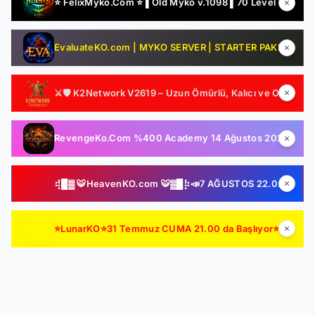
⭐ FelixMyko.Com ⭐ ▌Old Myko v.1098 ▌70 Level CAP ▌Official : 21 Ağustos Cuma 22:00 ▌Starter Paket Bizden !
EvaluateKO.com | MYKO SERVER | STARTER PAKET HEDİYE | 1.000.000 TL Ödül Havuzu | Official : 14 Ağustos 2026 -Cuma 21:00!
⚔️🛡️ K2Network V2619 – Uzun Ömürlü, Kalıcı ve Oyuncu Odaklı Farm Server | Ücretsiz PUS | Auto Upgrade | Şeffaf Sistemler | Gelişmiş Drop & Kutu Yapısı 🛡️⚔️
RevengeKo.Com %400 Academy 14 Ağustos 2026 | v.2585 Light Farm | 1500 TL Değerinde VIP Paket Hediye | GB Değerli / Item Kolay | LIGHT FARM SERVER
⢾█▓ 🐯HeavenKO.com 🐯▓█⡷📣7 AĞUSTOS 22.00 SAKIN KAÇIRMA!📣▓█⡷⢾█▓💥ÜCRETSİZ GENİE LOOT💥▓█⡷🚀AKADEMİ🚀DX11🚀▓█⡷
⭐LunarKO⭐31 Temmuz CUMA 21.00 da Başlıyor⭐ AÇILIŞA ÖZEL VIP PAKET HEDİYE ⭐GENIE & AutoLoot Ücretsiz⭐EN KALİTELİ HARD FARM SERVER⭐