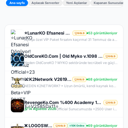
Ana sayfa
Açılacak Serverler
Yeni Açılanlar
Kapanan Sunucular
⭐LunarKO Efsanesi Dönüyor!⭐31 Temmuz Official⭐23 Temmuz Ödüllü Beta⭐VIP PAKET HEDİYE⭐V2585Dx11⭐
53 görüntüleniyor
GOLD
Açılışa özel VİP Paket fırsatını kaçırma! 31 Temmuz da aramıza katıl , unutamayacağın bir deneyim senin olsun!
OldCoreKO.Com | Old Myko v.1098 | Starter + Yan Pus Ücretsiz | Academy : 17 Temmuz 2026 -Cuma 21:00!
GOLD
Neden OldCoreKO ? MYKO sektöründe tecrübeli ve güçlü yönetim Oyuncu geri bildirimlerine önem veren şeffaf yapı Play to Win odaklı sistem anlayışı Dengeli ekonomi ve sürdürülebilir oyun yapısı Uzun soluklu, plansız kapanma riski olmayan sunucu vizyonu Deneyimli yönetim ekibimizin rehberliğinde, uzun soluklu ve unutulmaz bir maceraya hazır olun. OldCoreKO; heyecan dolu bir ortam, PK temposunun hiç durmadığı ve MYKO’nun özünü sonuna kadar yaşayabileceğiniz eşsiz bir atmosfer.
⚔️ K2Network V2619 – Yeni Nesil Farm Dönemi! | Ücretsiz PUS | +30 Rebirth | Auto Upgrade | 7/24 Farm
68 görüntüleniyor
GOLD
NEDEN K2NETWORK? • Uzun ömürlü, kendi kaynak koduna sahip gerçek bir proje – hazır dosya alıp 1 haftada patlayan server değil. • %100 farm mantığı – KC/TL zorunluluğu yok, her şey oynayarak kazanılabilir. • Upgrade sınırı yok! – +30 Rebirthe kadar ilerleyen, +5’e kadar basılan takılar! • Tamamen ücretsiz PUS, paranızı sevdiklerinize ve ailenize ayırabilirsiniz! • Upgrade oranları şeffaf – % kaç ihtimalle bastığını ekranda net görüyorsun. • Auto Upgrade sistemi oyuna direkt entegre
RevengeKo.Com %400 Academy 14 Ağustos 2026 | v.2585 Light Farm | 1500 TL Değerinde VIP Paket Hediye
GOLD
14 Ağustos 2026
Official Sunucumuzda +2500 User ile sorunsuz bir şekilde sunucumuzu aktif ettik. Aktif edilen sunucumuza geç kalmış veya başlayamayan oyuncularımız için 2. Akademi Sunucumuz 14 Ağustos Cuma günü Aktif Edilecektir. %400 DROP , %400 EXP , %400 Coins Drobu olarak sunucu 14 ağustosda academy olarak aktif edilecektir. Sunucumuz 1 Lv aktif edilmesine rağmen oyuncularımızın geri kalmaması için Akademi sunucumuz 83 Lv Başlangıç Full Skill olarak aktif edilecektir.
❌ LOGOSWAR.COM ❌ [ 83/1 ] PK SERVER ▌FULL ITEM BAŞLANGIÇ ▌Adım Atamayacağın Kadar Kalabalık
69 görüntüleniyor
10K Online
GOLD