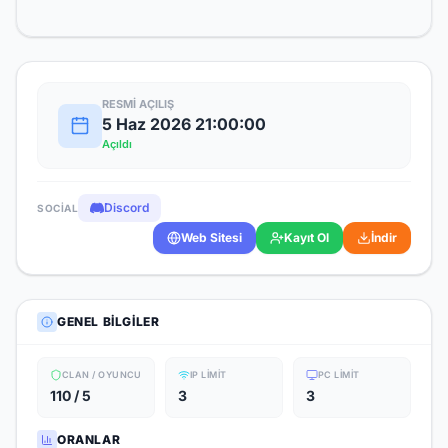
RESMI AÇILIŞ
5 Haz 2026 21:00:00
Açıldı
Discord
SOCIAL
Web Sitesi
Kayıt Ol
İndir
GENEL BILGILER
CLAN / OYUNCU
IP LIMIT
PC LIMIT
110 / 5
3
3
ORANLAR