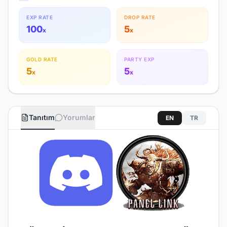
EXP RATE
DROP RATE
100
5
x
x
GOLD RATE
PARTY EXP
5
5
x
x
Tanıtım
Yorumlar
EN
TR