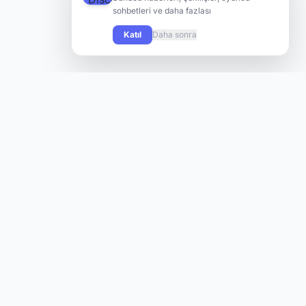
sohbetleri ve daha fazlası
Katıl
Daha sonra
Knight Online oyuncularının yeni sunuculara hızlı ve kolay
şekilde ulaşabilmesi için tasarlanmış modern bir platform.