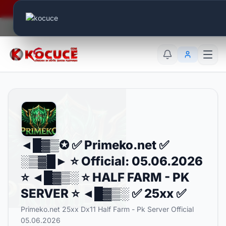
Era Online - 2 Milyar Elmas Ödülü Sizleri Bekliyor..
Canlı Aktif:
693
TR
EN
AR
◄█▓▒✪ ✅ Primeko.net ✅
░▒▓█► ⭐ Official: 05.06.2026
⭐ ◄█▓▒░ ⭐ HALF FARM - PK
SERVER ⭐ ◄█▓▒░ ✅ 25xx ✅
Primeko.net 25xx Dx11 Half Farm - Pk Server Official
05.06.2026