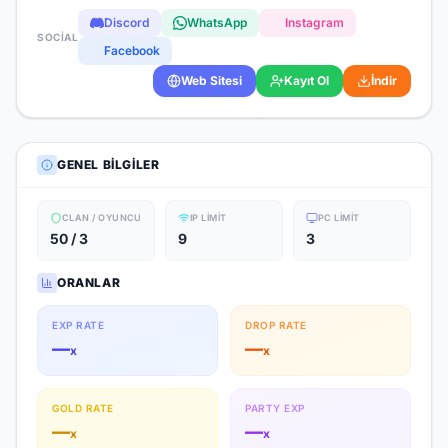
Discord
WhatsApp
Instagram
SOCIAL
Facebook
Web Sitesi
Kayıt Ol
İndir
GENEL BILGILER
CLAN / OYUNCU
IP LIMIT
PC LIMIT
50 / 3
9
3
ORANLAR
EXP RATE
DROP RATE
—
—
x
x
GOLD RATE
PARTY EXP
—
—
x
x