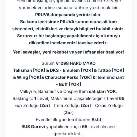
Yeni bir başlangıç yapmak, klanınızla birlikte zirveye
yürümek ve adınızı sunucu tarihine yazdırmak için
PRUVA dünyasında yerinizi alın.
Bu konu içerisinde PRUVA sunucusuna ait tüm
sistemleri, etkinlikleri ve detaylı bilgileri bulabilirsiniz.
Sorunsuz bir başlangıç yapabilmeniz için konuyu
dikkatlice incelemenizi tavsiye ederiz.
Yeni savaşlar, yeni rekabet ve yeni efsaneler başlıyor!
Sürüm
V1098 HARD MYKO
Talisman
[YOK]
& DKS - Emblem
[YOK]
& Tattoo
[YOK]
& Wing
[YOK]
& Character Perks
[YOK]
& Item Enchant
- Buff
[YOK]
Valkyrie, Bahamut ve Cospre Item
satışları YOK
.
Başlangıç:
1
Level, Maksimum Ulaşabileceğiniz Level
65
Exp Zorluğu (
Zor
) | Item Zorluğu (
Zor
) | Coins Zorluğu
(
Zor
)
Eventler ilk günden itibaren
Aktif
BUS Görevi
yapabilmeniz için
65
Level olmanız
gerekmektedir.