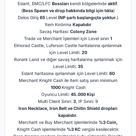
Eslant, EMC/LFC
Bossları
kendi bölgelerinde
aktif
.
(
Boss Spawn ve drop hakkında bilgi için tıkla
)
Delos Giriş
65
Level
(NP şartı başlangıçta yoktur.
)
Item Kırdırma
Kapalıdır
Savaş Haritası:
Colony Zone
Trade ve Merchant İşlemleri için Level sınırı
1
Elmorad Castle, Luferson Castle haritalarına ışınlanmak
için Level Limiti:
20
Ronark Land ve diğer savaş haritalarına ışınlanmak için
Level Limiti:
35
Eslant haritasına ışınlanmak için Level Limiti:
60
Merchant Knight Cash ile item satış sınırı minimum
1000
Knight Cash
Oyuncu Limiti:
45.000 Kişi
Multi Client Sınırı:
3
, IP Sınırı: 9
Iron Necklace, Iron Belt ve Chitin Shield dropları
kapalıdır.
Merchant ve Buy Merchant işlemlerinde
%3 Coin,
Knight Cash işlemlerinde
%3 KC
vergisi kesilecektir.