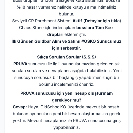
Boss dropları random (rastgele) kutu sistemidir. Boss’ta
%10
hasar vurmanız halinde kutuyu alma ihtimaliniz
bulunur.
Seviyeli CR Parchment Sistemi
Aktif
(
Detaylar için tıkla
)
Chaos Stone içlerinden çıkan
bosslara Tüm
Boss
dropları
eklenmiştir.
İlk Günden Goldbar Alım ve Satımı #OSKO Sunucumuz
için serbesttir.
Sıkça Sorulan Sorular (S.S.S)
PRUVA
sunucusu ile ilgili oyuncularımızdan gelen en sık
sorulan soruları ve cevaplarını aşağıda bulabilirsiniz. Yeni
sunucuya sorunsuz bir başlangıç yapabilmeniz için bu
bölümü incelemenizi öneririz.
PRUVA sunucusu için yeni hesap oluşturmam
gerekiyor mu?
Cevap:
Hayır. OldSchoolKO üzerinde mevcut bir hesabı
bulunan oyuncuların yeni bir hesap oluşturmasına gerek
yoktur. Mevcut hesaplarınız ile PRUVA sunucusuna giriş
yapabilirsiniz.