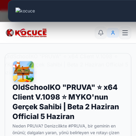
Era Online - 2 Milyar Elmas Ödülü Sizleri Bekliyor..
Canlı Aktif:
871
TR
EN
AR
OldSchoolKO "PRUVA" ⭐ x64
Client V.1098 ⭐ MYKO'nun
Gerçek Sahibi | Beta 2 Haziran
Official 5 Haziran
Neden PRUVA? Denizcilikte #PRUVA, bir geminin en
önünü; dalgaları yaran, yönü belirleyen ve rotayı çizen