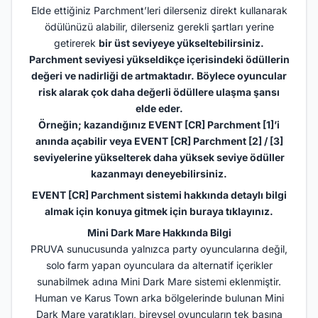
Elde ettiğiniz Parchment’leri dilerseniz direkt kullanarak
ödülünüzü alabilir, dilerseniz gerekli şartları yerine
getirerek
bir üst seviyeye yükseltebilirsiniz.
Parchment seviyesi yükseldikçe içerisindeki ödüllerin
değeri ve nadirliği de artmaktadır. Böylece oyuncular
risk alarak çok daha değerli ödüllere ulaşma şansı
elde eder.
Örneğin; kazandığınız EVENT [CR] Parchment [1]’i
anında açabilir veya EVENT [CR] Parchment [2] / [3]
seviyelerine yükselterek daha yüksek seviye ödüller
kazanmayı deneyebilirsiniz.
EVENT [CR] Parchment sistemi hakkında detaylı bilgi
almak için konuya gitmek için
buraya tıklayınız.
Mini Dark Mare Hakkında Bilgi
PRUVA sunucusunda yalnızca party oyuncularına değil,
solo farm yapan oyunculara da alternatif içerikler
sunabilmek adına Mini Dark Mare sistemi eklenmiştir.
Human ve Karus Town arka bölgelerinde bulunan Mini
Dark Mare yaratıkları, bireysel oyuncuların tek başına