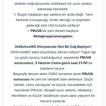
istekleri doğrultusunda muhteşem bir uzun soluklu
database hazırladık.
🔪 Bugün başlayan şey sadece bir açılış değil. Yarın
herkesin konuşacağı, örnek alacağı ve peşinden
geleceği yeni rota burada çiziliyor!
⭐
PRUVA
’da yeni dönem başlıyor.
#bileğinegüvenengelsin
OldSchoolKO Dünyasında Yeni Bir Çağ Başlıyor!
OldSchoolKO ailesi büyümeye devam ediyor! Yoğun ilgi
ve güçlü oyuncu topluluğumuz sayesinde
PRUVA
sunucumuz
,
5 Haziran Cuma günü saat 21:00
'de
kapılarını açıyor.
Başarıyla devam eden OSKO evrenine şimdi
PRUVA
sunucusu
ile yeni bir rekabet alanı ekleniyor. Güçlü
klanlar, cesur savaşçılar ve büyük mücadeleler için
hazırlanan PRUVA; dengeli oyun sistemi, rekabetçi
etkinlikleri ve büyük ödülleriyle oyunculara yepyeni bir
macera sunacak.