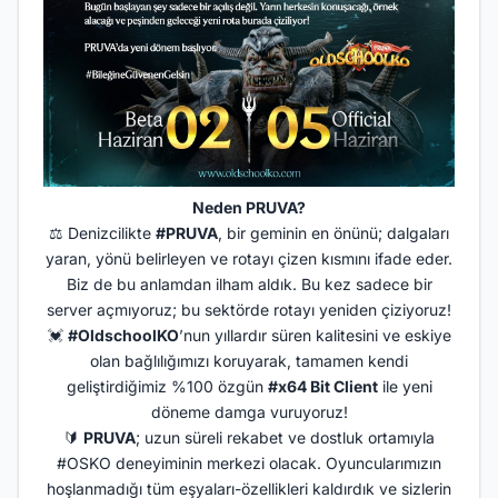
Neden PRUVA?
⚖️ Denizcilikte
#PRUVA
, bir geminin en önünü; dalgaları
yaran, yönü belirleyen ve rotayı çizen kısmını ifade eder.
Biz de bu anlamdan ilham aldık. Bu kez sadece bir
server açmıyoruz; bu sektörde rotayı yeniden çiziyoruz!
💓
#OldschoolKO
’nun yıllardır süren kalitesini ve eskiye
olan bağlılığımızı koruyarak, tamamen kendi
geliştirdiğimiz %100 özgün
#x64 Bit Client
ile yeni
döneme damga vuruyoruz!
🔰
PRUVA
; uzun süreli rekabet ve dostluk ortamıyla
#OSKO deneyiminin merkezi olacak. Oyuncularımızın
hoşlanmadığı tüm eşyaları-özellikleri kaldırdık ve sizlerin