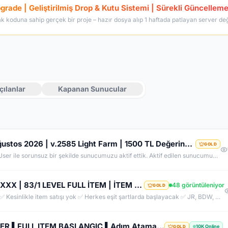
rade | Geliştirilmiş Drop & Kutu Sistemi | Sürekli Güncelleme
çılanlar
Kapanan Sunucular
RevengeKo.Com %400 Academy 14 Ağustos 2026 | v.2585 Light Farm | 1500 TL Değerinde VIP Paket Hediye
GOLD
Official Sunucumuzda +2500 User ile sorunsuz bir şekilde sunucumuzu aktif ettik. Aktif edilen sunucumuza geç kalmış veya başlayamayan oyuncularımız için 2. Akademi Sunucumuz 14 Ağustos Cuma günü Aktif Edilecektir. %400 DROP , %400 EXP , %400 Coins Drobu olarak sunucu 14 ağustosda academy olarak aktif edilecektir. Sunucumuz 1 Lv aktif edilmesine rağmen oyuncularımızın geri kalmaması için Akademi sunucumuz 83 Lv Başlangıç Full Skill olarak aktif edilecektir.
BUGÜN AÇILDI | EŞİT PK SERVER | V24XXX | 83/1 LEVEL FULL İTEM | İTEM SATIŞI YOKTUR
48 görüntüleniyor
GOLD
EŞİT PK SERVER, YENİ AÇILDI. ✅ Her şey ücretsiz ✅ Kesinlikle item satışı yok ✅ Herkes eşit şartlarda başlayacak ✅ JR, BDW, Chaos ve savaş etkinlikleri aktif ✅ Kalabalık ve rekabetçi PK ortamı Bu cumartesi saat 21:00’da yeniden bizimle olun. Arkadaşlarınızı da davet edin, hep birlikte daha güçlü ve daha kalabalık bir başlangıç yapalım! Desteğiniz ve anlayışınız için teşekkür ederiz.
❌ LOGOSWAR.COM ❌ [ 83/1 ] PK SERVER ▌FULL ITEM BAŞLANGIÇ ▌Adım Atamayacağın Kadar Kalabalık
10K Online
GOLD