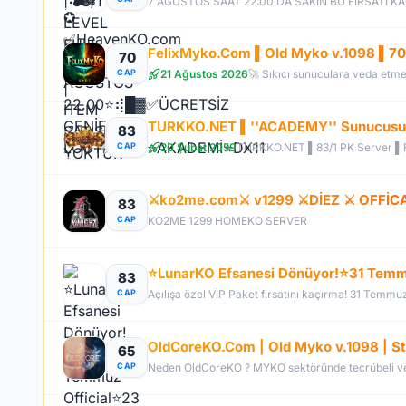
70
21 Ağustos 2026
CAP
TURKKO.NET ▌''ACADEMY'' Sunucusu 1
83
20 Şubat 2059
CAP
TURKKO.NET ▌83/1 PK Server ▌Fu
⚔️ko2me.com⚔️ v1299 ⚔️DİEZ ⚔️ OFFİ
83
CAP
KO2ME 1299 HOMEKO SERVER
83
CAP
Açılışa özel VİP Paket fırsatını kaçırma! 31 Temmu
65
CAP