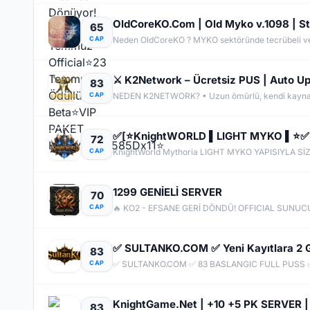
65
CAP
83
CAP
72
CAP
1299 GENİELİ SERVER
70
CAP
83
CAP
✅ SULTANKO.COM ✅ 83 BASLANGIC FULL PUSS ✅
83