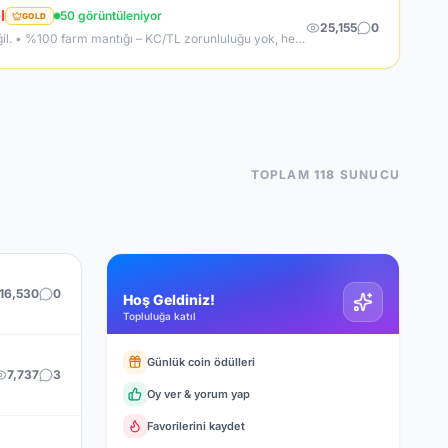
l
50 görüntüleniyor
GOLD
25,155
0
NEDEN K2NETWORK? • Uzun ömürlü, kendi kaynak koduna sahip gerçek bir proje – hazır dosya alıp 1 haftada patlayan server değil. • %100 farm mantığı – KC/TL zorunluluğu yok, her şey oynayarak kazanılabilir. • Upgrade sınırı yok! – +30 Rebirthe kadar ilerleyen, +5’e kadar basılan takılar! • Tamamen ücretsiz PUS, paranızı sevdiklerinize ve ailenize ayırabilirsiniz! • Upgrade oranları şeffaf – % kaç ihtimalle bastığını ekranda net görüyorsun. • Auto Upgrade sistemi oyuna direkt entegre
TOPLAM
118
SUNUCU
16,530
0
Hoş Geldiniz!
Topluluğa katıl
Günlük coin ödülleri
7,737
3
Oy ver & yorum yap
Favorilerini kaydet