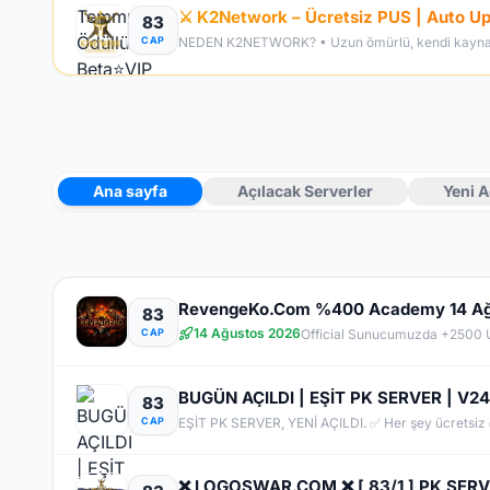
⚔️ K2Network – Ücretsiz PUS | Auto Upg
83
CAP
Ana sayfa
Açılacak Serverler
Yeni A
83
14 Ağustos 2026
CAP
83
CAP