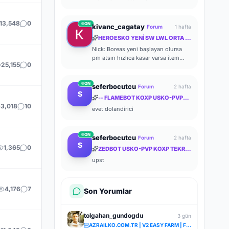
13,548
0
ON
kivanc_cagatay
Forum
1 hafta
HEROESKO YENİ SW LWL ORTA İTEM ORTA FARM ODAKLI HERKESİ BEKLERİZ
Nick: Boreas yeni başlayan olursa
pm atsın hızlıca kasar varsa item
25,155
0
verir yardımcı olurum zaten kasması
kolay ben de başlayalı çok olmadı
ON
seferbocutcu
Forum
2 hafta
S
-- FLAMEBOT KOXP USKO-PVP-STEAM GEÇERLİ PRİVETE KOXP--
3,018
10
evet dolandirici
ON
seferbocutcu
Forum
2 hafta
S
1,365
0
ZEDBOT USKO-PVP KOXP TEKRAR SİZLERLE!
upst
4,176
7
Son Yorumlar
tolgahan_gundogdu
3 gün
AZRAILKO.COM.TR | V2 EASY FARM | FULL PUS | ŞİMDİ AÇILDI | İNDİR BAŞLA