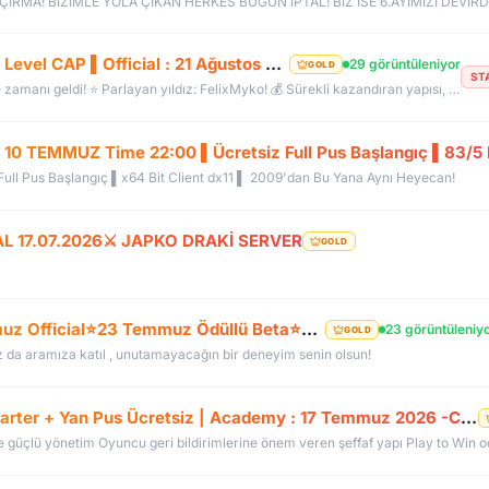
FelixMyko.Com ▌Old Myko v.1098 ▌70 Level CAP ▌Official : 21 Ağustos Cuma 22:00 ▌Starter Paket Bizden
29 görüntüleniyor
GOLD
ST
🚀 Sıkıcı sunuculara veda etme zamanı geldi! ⭐ Parlayan yıldız: FelixMyko! 💰 Sürekli kazandıran yapısı, bitmek bilmeyen Farm ve PK heyecanıyla eski MyKO ruhunu yeniden yaşamaya hazır ol! 📅 Açılış: 21 Ağustos Cuma – 🕙 22:00 🌐 Adres: FelixMyko.com 🎁 2.000 TL bakiye değerinde Starter Paket HEDİYE! 🔑 Starter Paket Kodu: 99998888777766665555 🌐 Panel: https://www.felixmyko.com 👉 Discord: http://discord.gg/MYACS 🟢 WhatsApp: https://wp.felixmyko.com ⚔️ Eski günlerin efsane savaşlarını, dostluk
0 TEMMUZ Time 22:00 ▌Ücretsiz Full Pus Başlangıç ▌83/5 
ll Pus Başlangıç ▌x64 Bit Client dx11 ▌ 2009'dan Bu Yana Aynı Heyecan!
CAL 17.07.2026⚔️ JAPKO DRAKİ SERVER
GOLD
⭐LunarKO Efsanesi Dönüyor!⭐31 Temmuz Official⭐23 Temmuz Ödüllü Beta⭐VIP PAKET HEDİYE⭐V2585Dx11⭐
23 görüntüleniy
GOLD
z da aramıza katıl , unutamayacağın bir deneyim senin olsun!
OldCoreKO.Com | Old Myko v.1098 | Starter + Yan Pus Ücretsiz | Academy : 17 Temmuz 2026 -Cuma 21:00!