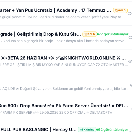
OldCoreKO.Com | Old Myko v.1098 | Starter + Yan Pus Ücretsiz | Academy : 17 Temmuz 2026 -Cuma 21:00!
GOLD
Neden OldCoreKO ? MYKO sektöründe tecrübeli ve güçlü yönetim Oyuncu geri bildirimlerine önem veren şeffaf yapı Play to Win odaklı sistem anlayışı Dengeli ekonomi ve sürdürülebilir oyun yapısı Uzun soluklu, plansız kapanma riski olmayan sunucu vizyonu Deneyimli yönetim ekibimizin rehberliğinde, uzun soluklu ve unutulmaz bir maceraya hazır olun. OldCoreKO; heyecan dolu bir ortam, PK temposunun hiç durmadığı ve MYKO’nun özünü sonuna kadar yaşayabileceğiniz eşsiz bir atmosfer.
⚔️ K2Network – Ücretsiz PUS | Auto Upgrade | Geliştirilmiş Drop & Kutu Sistemi | Sürekli Güncellemel
77 görüntüleniyor
GOLD
NEDEN K2NETWORK? • Uzun ömürlü, kendi kaynak koduna sahip gerçek bir proje – hazır dosya alıp 1 haftada patlayan server değil. • %100 farm mantığı – KC/TL zorunluluğu yok, her şey oynayarak kazanılabilir. • Upgrade sınırı yok! – +30 Rebirthe kadar ilerleyen, +5’e kadar basılan takılar! • Tamamen ücretsiz PUS, paranızı sevdiklerinize ve ailenize ayırabilirsiniz! • Upgrade oranları şeffaf – % kaç ihtimalle bastığını ekranda net görüyorsun. • Auto Upgrade sistemi oyuna direkt entegre
✅[⭐KnightWORLD ▌LIGHT MYKO ▌⭐✅ ⚔️⋆BETA 26 HAZIRAN ⋆⚔️ ✅⚔️KNIGHTWORLD.ONLINE ⚔️ ✅OFFICIAL 3 TEMMUZ✅
KnightWorld Mythoria LIGHT MYKO YAPISIYLA SİZLERE GELİŞTİRİLMİŞ BİR MYKO YAPISINI SUNUYOR CAP 72 OTO MASTER OTO SKILL AÇIK OLACAKTIR BETA 26 HAZIRAN SAAT 20:00 AKTİF OLACAKTIR OFFICIAL 3 TEMMUZ SAAT 20:00 AKTİF OLACAKTIR.
🔥 KO2 - EFSANE GERİ DÖNDÜ! OFFICIAL SUNUCU AÇILDI! 🔥 Değerli Şövalyeler, Beklenen an geldi! Yenilenmiş yapısı, hile karşıtı koruma sistemi ve eşit Silk/KC ekonomisiyle **KO2 Official** kapılarını açtı! ⚔️ SUNUCU ÖZELLİKLERİ: - 👑 Version: v1299 / v24xx (Kendi versiyonunuzu yazın) - 🛡️ Anti-Cheat: %100 Hile & Koxp Korumalı Özel Güvenlik - ⚖️ Dengeli Drop & XP Oranları - ⚔️ Aktif CZ / Ardream PK & BDW / JR / Chaos Etkinlikleri - 💎 Canlı Ekonomi & Pazar Sistemi
✅ SULTANKO.COM ✅ Yeni Kayıtlara 2 Gün 500x Drop Bonus! ✅⭐ Pk Farm Server Ücretsiz! ⭐ DELTASOFT⭐
 FARM PK SERVER ✅⭐ 29.05.2026 22:00 OFFICIAL ⭐ DELTASOFT⭐
KnightGame.Net | +10 +5 PK SERVER | FULL PUS BASLANGIC | Hersey Ücretsiz | Her Gün IRK Var
62 görüntüleniyor
5K Online