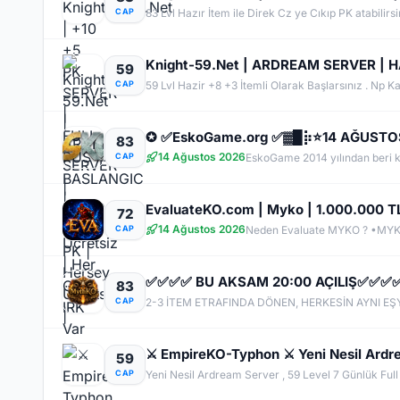
CAP
83 Lvl Hazır İtem ile Direk Cz ye Cıkıp PK atabilirsi
Knight-59.Net | ARDREAM SERVER | HA
59
CAP
59 Lvl Hazir +8 +3 İtemli Olarak Başlarsınız . Np Kas
83
14 Ağustos 2026
CAP
EvaluateKO.com | Myko | 1.000.000 TL 
72
14 Ağustos 2026
CAP
✅✅✅✅ BU AKSAM 20:00 AÇILIŞ✅✅✅
83
CAP
⚔️ EmpireKO-Typhon ⚔️ Yeni Nesil Ardre
59
CAP
Yeni Nesil Ardream Server , 59 Level 7 Günlük Ful