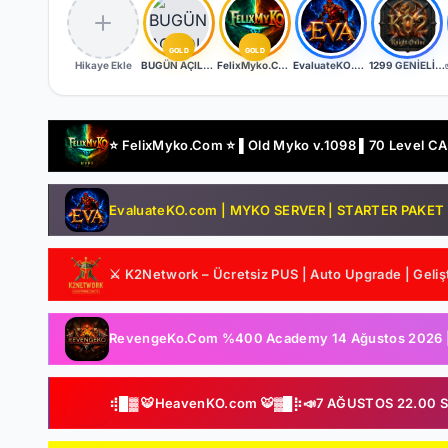
GOLD
GOLD
Hikaye Ekle
BUGÜN AÇILDI | EŞİT PK SERVER | V24XXX | 83/1 LEVEL FULL İTEM | İTEM SATIŞI YOKTUR
FelixMyko.Com ▌Old Myko v.1098 ▌70 Level CAP ▌Official : 21 Ağustos Cuma 22:00 ▌Starter Paket Bizden
EvaluateKO.com | Myko | 1.000.000 TL Ödül Havuzu | Official : 14 Ağustos 2026 -Cuma 21:00!
1299 GENİELİ SERVER
⭐ FelixMyko.Com ⭐ ▌Old Myko v.1098 ▌70 Level CAP 
EvaluateKO.com | MYKO SERVER | STARTER PAKET HE
⚔️ K2Network – Ücretsiz PUS | Auto Upgrade | Gelişt
RevengeKo.Com %400 Academy 14 Ağustos 2026 | v.
⢾█▓ 🐯HeavenKO.com 🐯▓█⡷📣7 AĞUSTOS 22.00 