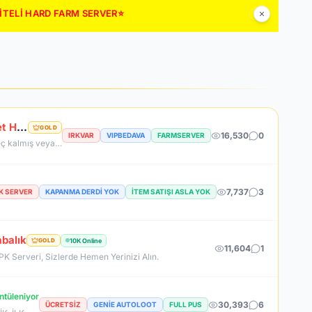
LİTELİ HARD FARM SERVER⭐
RevengeKo.Com %400 Academy 14 Ağustos 2026 | v.2585 Light Farm | 1500 TL Değerinde VIP Paket Hediye
GOLD
16,530
0
IRKVAR
VIPBEDAVA
FARMSERVER
Official Sunucumuzda +2500 User ile sorunsuz bir şekilde sunucumuzu aktif ettik. Aktif edilen sunucumuza geç kalmış veya başlayamayan oyuncularımız için 2. Akademi Sunucumuz 14 Ağustos Cuma günü Aktif Edilecektir. %400 DROP , %400 EXP , %400 Coins Drobu olarak sunucu 14 ağustosda academy olarak aktif edilecektir. Sunucumuz 1 Lv aktif edilmesine rağmen oyuncularımızın geri kalmaması için Akademi sunucumuz 83 Lv Başlangıç Full Skill olarak aktif edilecektir.
7,737
3
PK SERVER
KAPANMA DERDİ YOK
İTEM SATIŞI ASLA YOK
balık
10K Online
GOLD
11,604
1
 PK Serveri, Sizlerde Hemen Yerinizi Alın.
ntüleniyor
30,393
6
ÜCRETSIZ
GENIE AUTOLOOT
FULL PUS