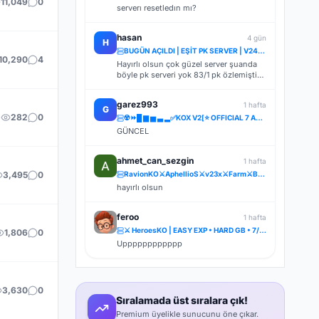
11,049
0
serverı resetledın mı?
hasan
4 gün
H
BUGÜN AÇILDI | EŞİT PK SERVER | V24XXX | 83/1 LEVEL FULL İTEM | İTEM SATIŞI YOKTUR
10,290
4
Hayırlı olsun çok güzel server şuanda
böyle pk serveri yok 83/1 pk özlemiştik
tskler
garez993
1 hafta
G
282
0
☢️⏩█ ▆ ▅ ▃ ▂✅KOX V2[⭐ OFFICIAL 7 AĞUSTOS CUMA 22.00 ▌V.2⭐] ✅ ⚔️⋆ BOL ETKİNLİK ⋆⚔️ ⋆ LIGHT FARM ⚔️
GÜNCEL
ahmet_can_sezgin
1 hafta
3,495
0
RavionKO⚔️AphellioS⚔️v23x⚔️Farm⚔️BETA 26.07.2026 [21:00] ⚔️OFFİCAL 31.07.2026 [21:00]⚔️Bakiye Ödüllü
hayırlı olsun
feroo
1 hafta
⚔️ HeroesKO | EASY EXP • HARD GB • 7/24 CR • FARM & PK ⚔️
1,806
0
Upppppppppppp
3,630
0
Sıralamada üst sıralara çık!
Premium üyelikle sunucunu öne çıkar.