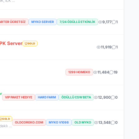
7 AĞUSTOS SAAT 22:00 DA SAKIN BU FIRSATI KAÇIRMA! BİZİMLE YOLA ÇIKAN HERKES BUGÜN İPTAL! BİZ İSE 6.AYIMIZI DEVİRDİK, İLK GÜNKİ GİBİ GEÇ KALMAYACAĞIN TEK SİSTEM!
9,177
1
ARTER ÜCRETSIZ
MYKO SERVER
7/24 ÖDÜLLÜ ETKINLIK
PK Server
GOLD
11,919
1
11,484
19
1299 HOMEKO
or
12,900
0
VIP PAKET HEDIYE
HARD FARM
ÖDÜLLÜ CSW BETA
GOLD
13,548
0
OLDCOREKO.COM
MYKO V1098
OLD MYKO
Neden OldCoreKO ? MYKO sektöründe tecrübeli ve güçlü yönetim Oyuncu geri bildirimlerine önem veren şeffaf yapı Play to Win odaklı sistem anlayışı Dengeli ekonomi ve sürdürülebilir oyun yapısı Uzun soluklu, plansız kapanma riski olmayan sunucu vizyonu Deneyimli yönetim ekibimizin rehberliğinde, uzun soluklu ve unutulmaz bir maceraya hazır olun. OldCoreKO; heyecan dolu bir ortam, PK temposunun hiç durmadığı ve MYKO’nun özünü sonuna kadar yaşayabileceğiniz eşsiz bir atmosfer.