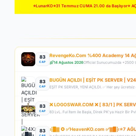
⭐LunarKO⭐31 Temmuz CUMA 21.00 da Başlıyor⭐ AÇ
83
14 Ağustos 2026
CAP
83
CAP
❌ LOGOSWAR.COM ❌ [ 83/1 ] PK SERV
83
CAP
83 LvL. Ful İtem ile Başla, Direk PK'ya Hazir Bir P
83
CAP