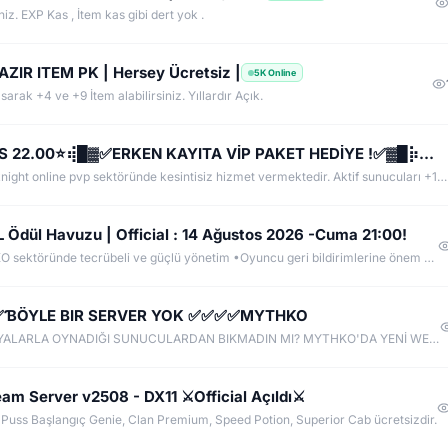
niz. EXP Kas , İtem kas gibi dert yok .
ZIR ITEM PK | Hersey Ücretsiz |
5K Online
arak +4 ve +9 İtem alabilirsiniz. Yıllardır Açık.
✪ ✅EskoGame.org ✅▓█⡷⭐14 AĞUSTOS 22.00⭐⢾█▓✅ERKEN KAYITA VİP PAKET HEDİYE !✅▓█⡷👉 v25XX FARM 👈
EskoGame 2014 yılından beri knight online pvp sektöründe kesintisiz hizmet vermektedir. Aktif sunucuları +1000 Gündür onlinedir, yeni sunucular senede 1 kere açılır, takipde kalın!
Ödül Havuzu | Official : 14 Ağustos 2026 -Cuma 21:00!
Neden Evaluate MYKO ? •MYKO sektöründe tecrübeli ve güçlü yönetim •Oyuncu geri bildirimlerine önem veren şeffaf yapı •Play to Win odaklı sistem anlayışı •Dengeli ekonomi ve sürdürülebilir oyun yapısı •Uzun soluklu, plansız kapanma riski olmayan sunucu vizyonu ️Neden VACS Client? Evaluate MYKOKO’da VACS Client altyapısı tercih edilmiştir. Bunun başlıca sebepleri: •4K Client EXE desteği ile yüksek stabilite •Uyumlu sistemlerde 1.000+ FPS performans •Virüssüz, temiz ve optimize edilmiş
✅ƁÖYLE BIR SERVER YOK ✅✅✅✅MYTHKO
2-3 İTEM ETRAFINDA DÖNEN, HERKESİN AYNI EŞYALARLA OYNADIĞI SUNUCULARDAN BIKMADIN MI? MYTHKO'DA YENİ WEAPON BOXLARI, TAKI SİSTEMLERİ, DRAGON ARMOR, PERK STAT, GÖREVLER, FARM ALANLARI VE KAZANÇ DOLU ETKİNLİKLER SENİ BEKLİYOR! ONLİNE KAL, KC KAZAN, KİLL AL PARA KAZAN, CR VE ETKİNLİKLERDEN ÖDÜLLER TOPLA. BİZDE AMAÇ SADECE PUS DEĞİL; UZUN SOLUKLU, EMEK VERDİKÇE KAZANDIĞIN GERÇEK BİR PvP DENEYİMİ!
am Server v2508 - DX11 ⚔️Official Açıldı⚔️
l Puss Başlangıç Genie, Clan Premium, Speed Potion, Superior Cab ücretsizdir.