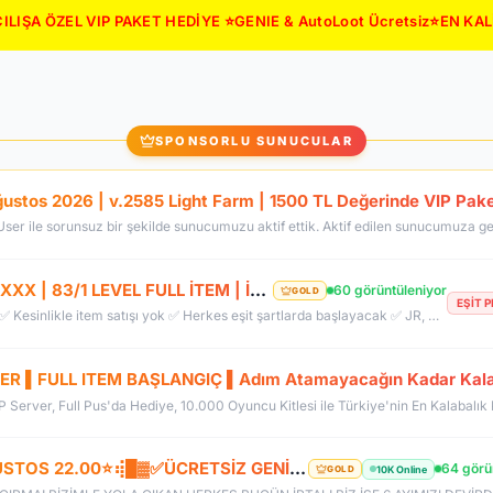
ILIŞA ÖZEL VIP PAKET HEDİYE ⭐GENIE & AutoLoot Ücretsiz⭐EN KA
SPONSORLU SUNUCULAR
BUGÜN AÇILDI | EŞİT PK SERVER | V24XXX | 83/1 LEVEL FULL İTEM | İTEM SATIŞI YOKTUR
60 görüntüleniyor
GOLD
EŞİT 
EŞİT PK SERVER, YENİ AÇILDI. ✅ Her şey ücretsiz ✅ Kesinlikle item satışı yok ✅ Herkes eşit şartlarda başlayacak ✅ JR, BDW, Chaos ve savaş etkinlikleri aktif ✅ Kalabalık ve rekabetçi PK ortamı Bu cumartesi saat 21:00’da yeniden bizimle olun. Arkadaşlarınızı da davet edin, hep birlikte daha güçlü ve daha kalabalık bir başlangıç yapalım! Desteğiniz ve anlayışınız için teşekkür ederiz.
ER ▌FULL ITEM BAŞLANGIÇ ▌Adım Atamayacağın Kadar Kala
vP Server, Full Pus'da Hediye, 10.000 Oyuncu Kitlesi ile Türkiye'nin En Kalabalık
⢾█▓ ✪ ✅HeavenKO.com ✅▓█⡷⭐7 AĞUSTOS 22.00⭐⢾█▓✅ÜCRETSİZ GENİE LOOT✅▓█⡷⭐AKADEMİ⭐DX11
64 görü
10K Online
GOLD