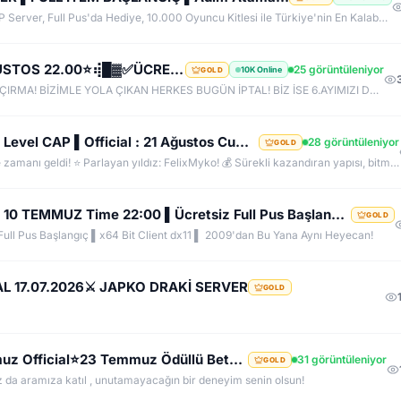
83 LvL. Ful İtem ile Başla, Direk PK'ya Hazir Bir PvP Server, Full Pus'da Hediye, 10.000 Oyuncu Kitlesi ile Türkiye'nin En Kalabalık PK Serveri, Sizlerde Hemen Yerinizi Alın.
⢾█▓ ✪ ✅HeavenKO.com ✅▓█⡷⭐7 AĞUSTOS 22.00⭐⢾█▓✅ÜCRETSİZ GENİE LOOT✅▓█⡷⭐AKADEMİ⭐DX11
25 görüntüleniyor
10K Online
GOLD
7 AĞUSTOS SAAT 22:00 DA SAKIN BU FIRSATI KAÇIRMA! BİZİMLE YOLA ÇIKAN HERKES BUGÜN İPTAL! BİZ İSE 6.AYIMIZI DEVİRDİK, İLK GÜNKİ GİBİ GEÇ KALMAYACAĞIN TEK SİSTEM!
FelixMyko.Com ▌Old Myko v.1098 ▌70 Level CAP ▌Official : 21 Ağustos Cuma 22:00 ▌Starter Paket Bizden
28 görüntüleniyor
GOLD
🚀 Sıkıcı sunuculara veda etme zamanı geldi! ⭐ Parlayan yıldız: FelixMyko! 💰 Sürekli kazandıran yapısı, bitmek bilmeyen Farm ve PK heyecanıyla eski MyKO ruhunu yeniden yaşamaya hazır ol! 📅 Açılış: 21 Ağustos Cuma – 🕙 22:00 🌐 Adres: FelixMyko.com 🎁 2.000 TL bakiye değerinde Starter Paket HEDİYE! 🔑 Starter Paket Kodu: 99998888777766665555 🌐 Panel: https://www.felixmyko.com 👉 Discord: http://discord.gg/MYACS 🟢 WhatsApp: https://wp.felixmyko.com ⚔️ Eski günlerin efsane savaşlarını, dostluk
TURKKO.NET ▌''ACADEMY'' Sunucusu 10 TEMMUZ Time 22:00 ▌Ücretsiz Full Pus Başlangıç ▌83/5 PK Server
GOLD
ll Pus Başlangıç ▌x64 Bit Client dx11 ▌ 2009'dan Bu Yana Aynı Heyecan!
CAL 17.07.2026⚔️ JAPKO DRAKİ SERVER
GOLD
⭐LunarKO Efsanesi Dönüyor!⭐31 Temmuz Official⭐23 Temmuz Ödüllü Beta⭐VIP PAKET HEDİYE⭐V2585Dx11⭐
31 görüntüleniyor
GOLD
z da aramıza katıl , unutamayacağın bir deneyim senin olsun!