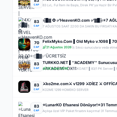
83
CAP
83
CAP
70
21 Ağustos 2026
CAP
83
20 Şubat 2059
CAP
TURKKO.NET ▌83/1 PK Server ▌Fu
⚔️ko2me.com⚔️ v1299 ⚔️DİEZ ⚔️ OFFİ
83
CAP
KO2ME 1299 HOMEKO SERVER
83
CAP
Açılışa özel VİP Paket fırsatını kaçırma! 31 Temmu