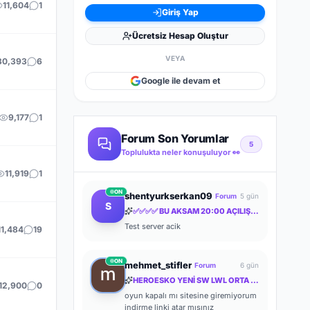
11,604
1
Giriş Yap
Ücretsiz Hesap Oluştur
VEYA
30,393
6
Google ile devam et
9,177
1
Forum Son Yorumlar
5
Toplulukta neler konuşuluyor 👀
11,919
1
ON
shentyurkserkan09
Forum
5 gün
S
✅✅✅✅ BU AKSAM 20:00 AÇILIŞ✅✅✅✅ƁÖYLE BIR SERVER YOK ✅✅✅✅MYTHKO
Test server acik
11,484
19
ON
mehmet_stifler
Forum
6 gün
HEROESKO YENİ SW LWL ORTA İTEM ORTA FARM ODAKLI HERKESİ BEKLERİZ
12,900
0
oyun kapalı mı sitesine giremiyorum
indirme linki atar mısınız