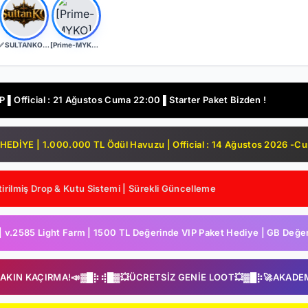
✅ SULTANKO.COM ✅ Yeni Kayıtlara 2 Gün 500x Drop Bonus! ✅⭐ Pk Farm Server Ücretsiz! ⭐ DELTASOFT⭐
[Prime-MYKO] - [New Server The REBORN] - [BETA - 17.07.2026] - [OFFICIAL - 24.07.2026]
▌Official : 21 Ağustos Cuma 22:00 ▌Starter Paket Bizden !
DİYE | 1.000.000 TL Ödül Havuzu | Official : 14 Ağustos 2026 -C
irilmiş Drop & Kutu Sistemi | Sürekli Güncelleme
2585 Light Farm | 1500 TL Değerinde VIP Paket Hediye | GB Değerl
SAKIN KAÇIRMA!📣▓█⡷⢾█▓💥ÜCRETSİZ GENİE LOOT💥▓█⡷🚀AKADE