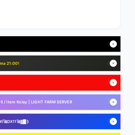
uma 21:00!
i / Item Kolay | LIGHT FARM SERVER
Mİ🚀DX11🚀▓█⡷