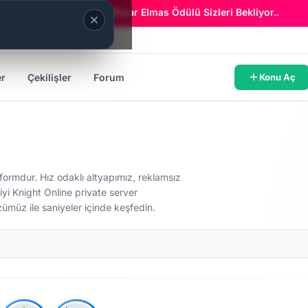
Era Online - 2 Milyar Elmas Ödülü Sizleri Bekliyor..
er
Çekilişler
Forum
Konu Aç
atformdur. Hız odaklı altyapımız, reklamsız
iyi Knight Online private server
üzümüz ile saniyeler içinde keşfedin.