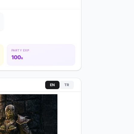
PARTY EXP
100
x
EN
TR