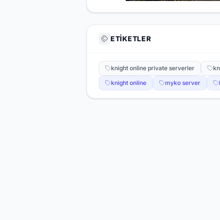
ETIKETLER
knight online private serverler
kn
knight online
myko server