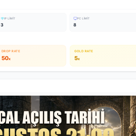
IP LIMIT
PC LIMIT
3
8
DROP RATE
GOLD RATE
50
5
x
x