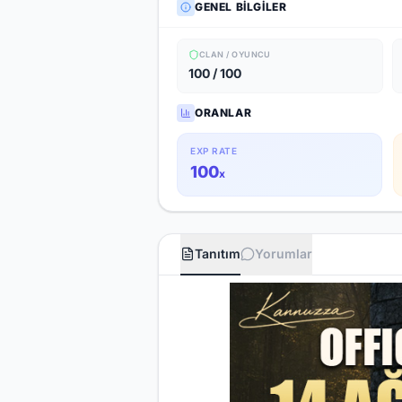
GENEL BILGILER
CLAN / OYUNCU
100 / 100
ORANLAR
EXP RATE
100
x
Tanıtım
Yorumlar