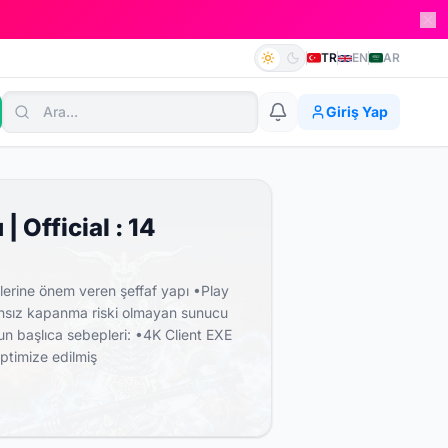
TR
EN
AR
Giriş Yap
Official : 14
erine önem veren şeffaf yapı •Play
lansız kapanma riski olmayan sunucu
n başlıca sebepleri: •4K Client EXE
ptimize edilmiş