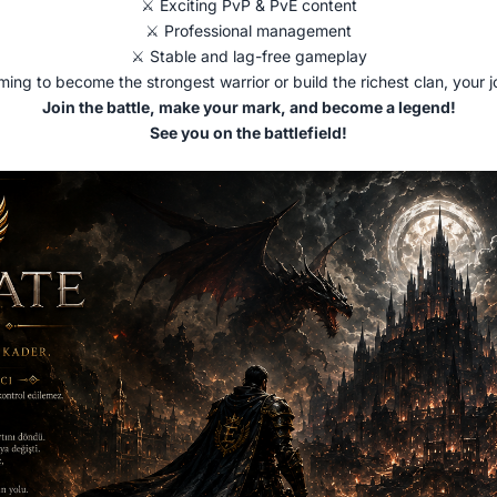
⚔️ Exciting PvP & PvE content
⚔️ Professional management
⚔️ Stable and lag-free gameplay
ing to become the strongest warrior or build the richest clan, your j
Join the battle, make your mark, and become a legend!
See you on the battlefield!