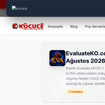
Canlı Aktif:
471
Anasayfa
Blog
Pvp Serverl
EvaluateKO.co
Ağustos 2026
Neden Evaluate MYKO ? •M
to Win odaklı sistem anla
vizyonu ️Neden VACS Clien
desteği ile yüksek stabil
YAKINDA