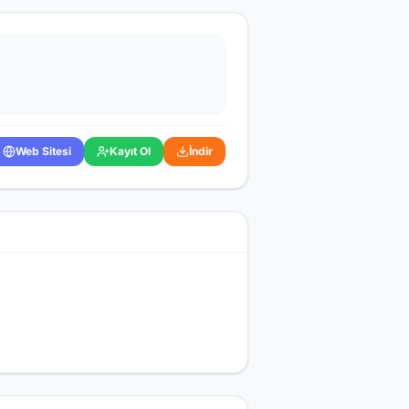
Web Sitesi
Kayıt Ol
İndir