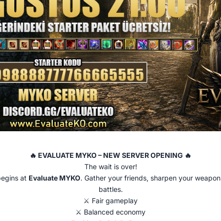
🔥 EVALUATE MYKO – NEW SERVER OPENING 🔥
The wait is over!
egins at
Evaluate MYKO
. Gather your friends, sharpen your weapon
battles.
⚔️ Fair gameplay
⚔️ Balanced economy