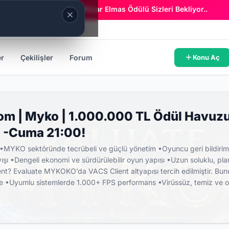
Era Online - 2 Milyar Elmas Ödülü Sizleri Bekliyor..
er
Çekilişler
Forum
Konu Aç
m | Myko | 1.000.000 TL Ödül Havuzu | 
 -Cuma 21:00!
YKO sektöründe tecrübeli ve güçlü yönetim •Oyuncu geri bildiriml
yışı •Dengeli ekonomi ve sürdürülebilir oyun yapısı •Uzun soluklu, p
t? Evaluate MYKOKO’da VACS Client altyapısı tercih edilmiştir. Bunu
ite •Uyumlu sistemlerde 1.000+ FPS performans •Virüssüz, temiz ve o