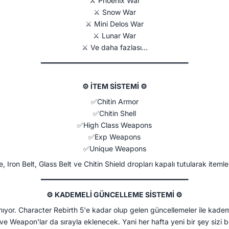
⚔️ Phoenix War
⚔️ Snow War
⚔️ Mini Delos War
⚔️ Lunar War
⚔️ Ve daha fazlası...
━━━━━━━━━━━━━━━━━━━━━━━━━━━━━━━━━━━━
⚙ İTEM SİSTEMİ ⚙​
✅Chitin Armor
✅Chitin Shell
✅High Class Weapons
✅Exp Weapons
✅Unique Weapons
 Iron Belt, Glass Belt ve Chitin Shield dropları kapalı tutularak itemler 
━━━━━━━━━━━━━━━━━━━━━━━━━━━━━━━━━━━━​
⚙ KADEMELİ GÜNCELLEME SİSTEMİ ⚙​
ıyor. Character Rebirth 5'e kadar olup gelen güncellemeler ile kadem
e Weapon'lar da sırayla eklenecek. Yani her hafta yeni bir şey sizi b