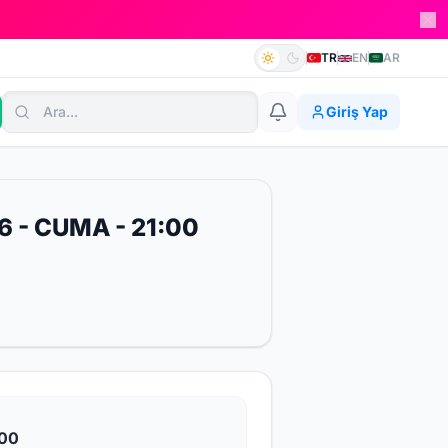
TR
EN
AR
Giriş Yap
 - CUMA - 21:00
:00