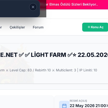
Era Online - 2 Milyar Elmas Ödülü Sizleri Bekliyor..
er
Çekilişler
Forum
Konu Aç
NET ✅ ✅ LİGHT FARM ✅⭐ 22.05.2026
m ⚔️ Level Cap: 83 / Rebirth 10 ⚔️ Multiclient: 3 | IP Limiti: 10
RESMI AÇILIŞ
22 May 2026 21:00