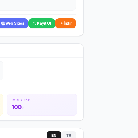
Web Sitesi
Kayıt Ol
İndir
PARTY EXP
100
x
EN
TR