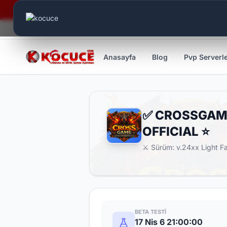
Canlı Aktif:
883
Anasayfa
Blog
Pvp Serverl
✅ CROSSGAME.
OFFICIAL ⭐
⚔️ Sürüm: v.24xx Light Far
BETA TESTI
17 Nis 6 21:00:00