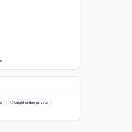
 ⚔
er
knight online private