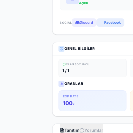
Açıldı
Discord
Facebook
SOCIAL
GENEL BILGILER
CLAN / OYUNCU
1 / 1
ORANLAR
EXP RATE
100
x
Tanıtım
Yorumlar