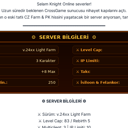
Selam Knight Online severler!
Uzun süredir beklenen CrossGame sunucusu nihayet kapılarını açtı.
ğın o eski tatlı CZ Farm & PK hissini yaşatacak bir server arıyorsan, t
━━━━━━━━━━━━━━━━━━━━━━━━━━━━━━━━━━━━
⚙ SERVER BİLGİLERİ ⚙
⚔️ Sürüm: v.24xx Light Farm
⚔️ Level Cap: 83 / Rebirth 5
⚔️ Multiclient: 3 | IP Limiti: 10