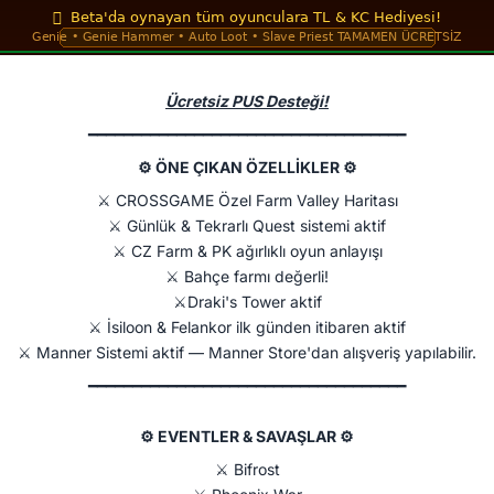
Ücretsiz PUS Desteği!
━━━━━━━━━━━━━━━━━━━━━━━━━━━━━━━━━━━━​
⚙ ÖNE ÇIKAN ÖZELLİKLER ⚙​
⚔️ CROSSGAME Özel Farm Valley Haritası
⚔️ Günlük & Tekrarlı Quest sistemi aktif
⚔️ CZ Farm & PK ağırlıklı oyun anlayışı
⚔️ Bahçe farmı değerli!
⚔️Draki's Tower aktif
⚔️ İsiloon & Felankor ilk günden itibaren aktif
⚔️ Manner Sistemi aktif — Manner Store'dan alışveriş yapılabilir.
━━━━━━━━━━━━━━━━━━━━━━━━━━━━━━━━━━━━
⚙ EVENTLER & SAVAŞLAR ⚙​
⚔️ Bifrost