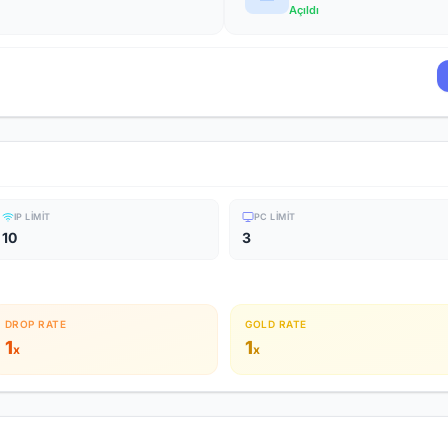
Açıldı
IP LIMIT
PC LIMIT
10
3
DROP RATE
GOLD RATE
1
1
x
x