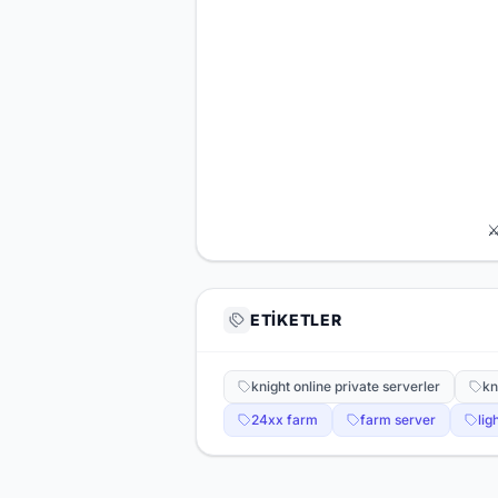
⚔
ETIKETLER
knight online private serverler
kn
24xx farm
farm server
lig