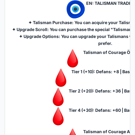
EN: TALISMAN TRADER
✦ Talisman Purchase: You can acquire your Talismans
✦ Upgrade Scroll: You can purchase the special "Talisman 
✦ Upgrade Options: You can upgrade your Talismans with
prefer.
Talisman of Courage Özell
Tier 1 (+10): Defans: +8 | Basic
Tier 2 (+20): Defans: +36 | Basi
Tier 4 (+30): Defans: +60 | Basi
Talisman of Courage Attr