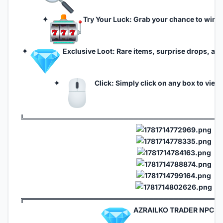
✦
Try Your Luck: Grab your chance to win in
✦
Exclusive Loot: Rare items, surprise drops, and
✦
Click: Simply click on any box to view 
╚═══════════════════════════════════════
╔═══════════════════════════════════════
AZRAILKO TRADER NPC