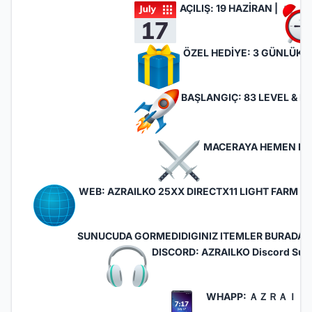
AÇILIŞ: 19 HAZİRAN |
ÖZEL HEDİYE: 3 GÜNLÜK F
BAŞLANGIÇ: 83 LEVEL & FU
MACERAYA HEMEN KAT
WEB:
AZRAILKO 25XX DIRECTX11 LIGHT FARM SE
SUNUCUDA GORMEDIDIGINIZ ITEMLER BURADA H
DISCORD:
AZRAILKO Discord Sunu
WHAPP:
ＡＺＲＡＩＬ