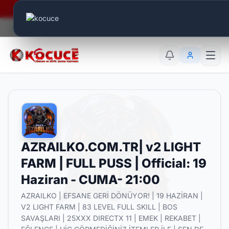
Era Online - 2 Milyar Elmas Ödülü Sizleri Bekliyor..
Canlı Aktif:
826
TR
EN
AR
AZRAILKO.COM.TR| v2 LIGHT
FARM | FULL PUSS | Official: 19
Haziran - CUMA- 21:00
AZRAILKO | EFSANE GERİ DÖNÜYOR! | 19 HAZİRAN |
V2 LIGHT FARM | 83 LEVEL FULL SKILL | BOS
SAVAŞLARI | 25XXX DIRECTX 11 | EMEK | REKABET |