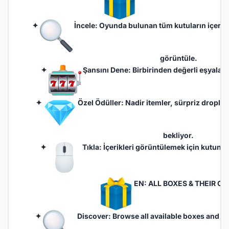
✦
İncele: Oyunda bulunan tüm kutuların içerikle
görüntüle.
✦
Şansını Dene: Birbirinden değerli eşyaları
✦
Özel Ödüller: Nadir itemler, sürpriz droplar
bekliyor.
✦
Tıkla: İçerikleri görüntülemek için kutunun
EN: ALL BOXES & THEIR C
✦
Discover: Browse all available boxes and che