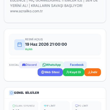
EĞLENCE | HİÇ GÖRMEDİĞİNİZ İTEMLER İLE | SEN DE
YERİNİ AL! | KRALLARIN SAVAŞI BAŞLIYOR!
www.azrailko.com.tr
RESMI AÇILIŞ
19 Haz 2026 21:00:00
Açıldı
Discord
WhatsApp
Facebook
SOCIAL
Web Sitesi
Kayıt Ol
İndir
GENEL BILGILER
CLAN / OYUNCU
IP LIMIT
PC LIMIT