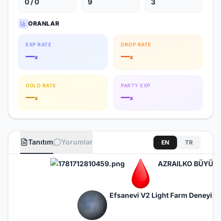
0 / 0
9
3
ORANLAR
EXP RATE
DROP RATE
—
—
x
x
GOLD RATE
PARTY EXP
—
—
x
x
Tanıtım
Yorumlar
EN
TR
AZRAILKO BÜYÜK A
Efsanevi V2 Light Farm Deneyimi 