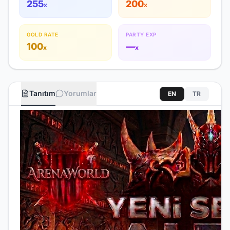
255
200
x
x
GOLD RATE
PARTY EXP
100
—
x
x
Tanıtım
Yorumlar
EN
TR