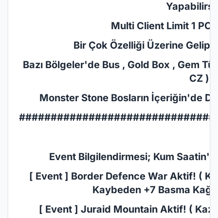
Yapabilirsi
Multi Client Limit 1 PC ( 
Bir Çok Özelliği Üzerine Gelip Sa
Bazı Bölgeler'de Bus , Gold Box , Gem Türl
CZ )
Monster Stone Bosların İçeriğin'de De
###############################
Event Bilgilendirmesi; Kum Saatin'de
[ Event ] Border Defence War Aktif! ( Ka
Kaybeden +7 Basma Kağıdı 
[ Event ] Juraid Mountain Aktif! ( Kaza