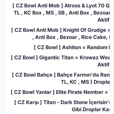
[ CZ Bowl Anti Mob ] Atross & Lyot 70 Qu
TL , KC Box , MS , SB , Anti Box , Bezoar
Aktif!
[ CZ Bowl Anti Mob ] Knight Of Grudge = 7
, Anti Box , Bezoar , Rice Cake, I
[ CZ Bowl ] Ashiton = Random Pus
[ CZ Bowl ] Gigantic Titan = Krowaz Weapo
Aktif!
[ CZ Bowl Bahçe ] Bahçe Farmın'da Random
TL, KC , MS ) Droplar 
[ CZ Bowl Yanlar ] Elite Pirate Nember = M
[ CZ Karşı ] Titan - Dark Stone İçerisin'
Gibi Droplar Kasab