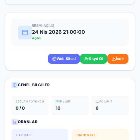
RESMI AÇILIŞ
24 Nis 2026 21:00:00
Açıldı
Web Sitesi
Kayıt Ol
İndir
GENEL BILGILER
CLAN / OYUNCU
IP LIMIT
PC LIMIT
0 / 0
10
6
ORANLAR
EXP RATE
DROP RATE