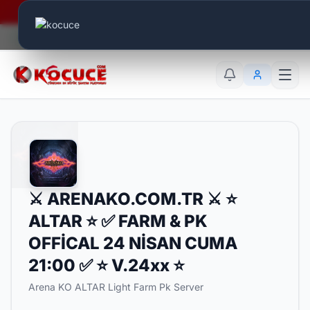
Era Online - 2 Milyar Elmas Ödülü Sizleri Bekliyor..
Canlı Aktif:
678
TR
EN
AR
⚔️ ARENAKO.COM.TR ⚔️ ⭐
ALTAR ⭐ ✅ FARM & PK
OFFİCAL 24 NİSAN CUMA
21:00 ✅ ⭐ V.24xx ⭐
Arena KO ALTAR Light Farm Pk Server