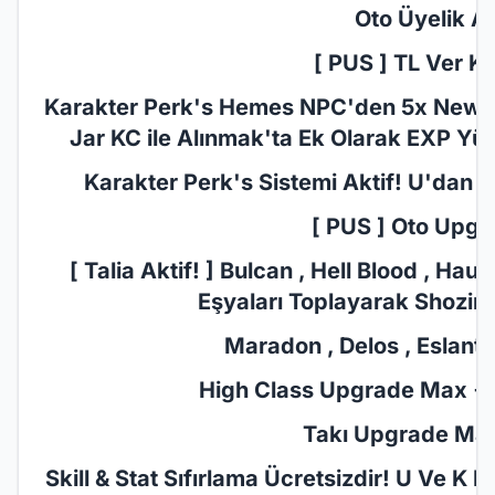
Oto Üyelik Akt
[ PUS ] TL Ver KC
Karakter Perk's Hemes NPC'den 5x New Jar
Jar KC ile Alınmak'ta Ek Olarak EXP Yüz
Karakter Perk's Sistemi​ Aktif! U'dan P
[ PUS ] Oto Upgr
[ Talia Aktif! ] Bulcan , Hell Blood , Ha
Eşyaları Toplayarak Shozin'd
Maradon , Delos , Eslant ,
High Class Upgrade Max +10
Takı Upgrade Max 
Skill & Stat Sıfırlama Ücretsizdir! U Ve K 