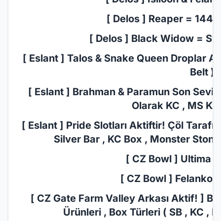
[ Delos ] Reaper = 1440
[ Delos ] Black Widow = Sw
[ Eslant ] Talos & Snake Queen Droplar Aktif
Belt )
[ Eslant ] Brahman & Paramun Son Seviye S
Olarak KC , MS Kasa
[ Eslant ] Pride Slotları Aktiftir! Çöl Tara
Silver Bar , KC Box , Monster Stone
[ CZ Bowl ] Ultima D
[ CZ Bowl ] Felankor 
[ CZ Gate Farm Valley Arkası Aktif! ] 
Ürünleri , Box Türleri ( SB , KC , 