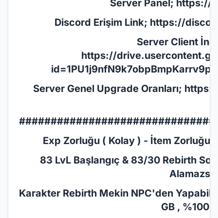
Server Panel;
https://
Discord Erişim Link;
https://disc
Server Client İnd
https://drive.usercontent.
id=1PU1j9nfN9k7obpBmpKarrv9p6
Server Genel Upgrade Oranları;
https:
###############################
Exp Zorluğu ( Kolay ) - İtem Zorluğu ( 
83 LvL Başlangıç & 83/30 Rebirth Son
Alamazsın
Karakter Rebirth Mekin NPC'den Yapabilirsi
GB , %100 E