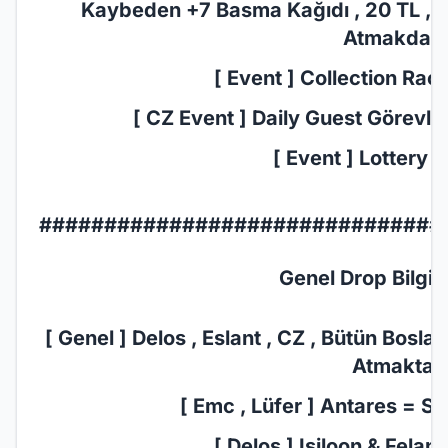
Kaybeden +7 Basma Kağıdı , 20 TL , 7
Atmakdadır
[ Event ] Collection Race
[ CZ Event ] Daily Guest Görevler 
[ Event ] Lottery E
###############################
Genel Drop Bilgil
[ Genel ] Delos , Eslant , CZ , Bütün Bosl
Atmaktadı
[ Emc , Lüfer ] Antares = Sc
[ Delos ] Isiloon & Felan