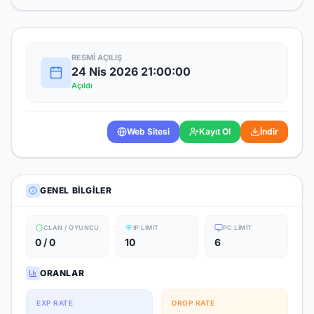
RESMI AÇILIŞ
24 Nis 2026 21:00:00
Açıldı
Web Sitesi
Kayıt Ol
İndir
GENEL BILGILER
CLAN / OYUNCU
IP LIMIT
PC LIMIT
0 / 0
10
6
ORANLAR
EXP RATE
DROP RATE