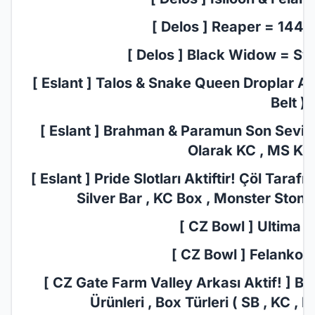
[ Delos ] Reaper = 1440
[ Delos ] Black Widow = Sw
[ Eslant ] Talos & Snake Queen Droplar Aktif
Belt )
[ Eslant ] Brahman & Paramun Son Seviye S
Olarak KC , MS Kasa
[ Eslant ] Pride Slotları Aktiftir! Çöl Tara
Silver Bar , KC Box , Monster Stone
[ CZ Bowl ] Ultima D
[ CZ Bowl ] Felankor 
[ CZ Gate Farm Valley Arkası Aktif! ] 
Ürünleri , Box Türleri ( SB , KC , 