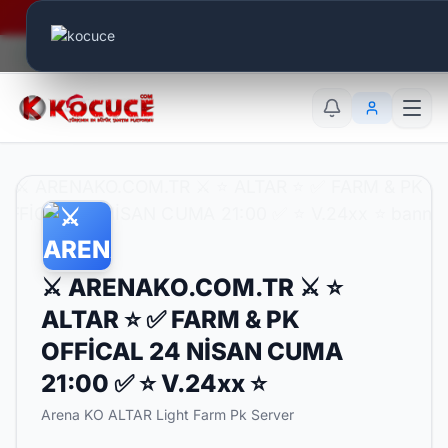
Era Online - 2 Milyar Elmas Ödülü Sizleri Bekliyor..
Canlı Aktif:
636
TR
EN
AR
⚔️ ARENAKO.COM.TR ⚔️ ⭐
ALTAR ⭐ ✅ FARM & PK
OFFİCAL 24 NİSAN CUMA
21:00 ✅ ⭐ V.24xx ⭐
Arena KO ALTAR Light Farm Pk Server