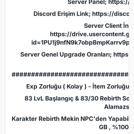
Server Panel;
https://
Discord Erişim Link;
https://disc
Server Client İnd
https://drive.usercontent.
id=1PU1j9nfN9k7obpBmpKarrv9p6
Server Genel Upgrade Oranları;
https:
###############################
Exp Zorluğu ( Kolay ) - İtem Zorluğu ( 
83 LvL Başlangıç & 83/30 Rebirth Son
Alamazsın
Karakter Rebirth Mekin NPC'den Yapabilirsi
GB , %100 E