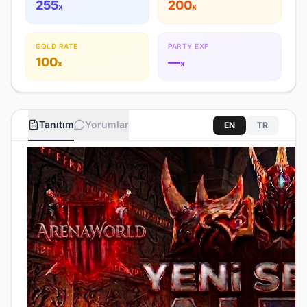
255
200
x
x
GOLD RATE
PARTY EXP
100
—
x
x
Tanıtım
Yorumlar
EN
TR