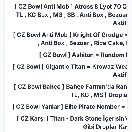
[ CZ Bowl Anti Mob ] Atross & Lyot 70 Qu
TL , KC Box , MS , SB , Anti Box , Bezoar
Aktif!
[ CZ Bowl Anti Mob ] Knight Of Grudge = 7
, Anti Box , Bezoar , Rice Cake, I
[ CZ Bowl ] Ashiton = Random Pus
[ CZ Bowl ] Gigantic Titan = Krowaz Weapo
Aktif!
[ CZ Bowl Bahçe ] Bahçe Farmın'da Random
TL, KC , MS ) Droplar 
[ CZ Bowl Yanlar ] Elite Pirate Nember = M
[ CZ Karşı ] Titan - Dark Stone İçerisin'
Gibi Droplar Kasab