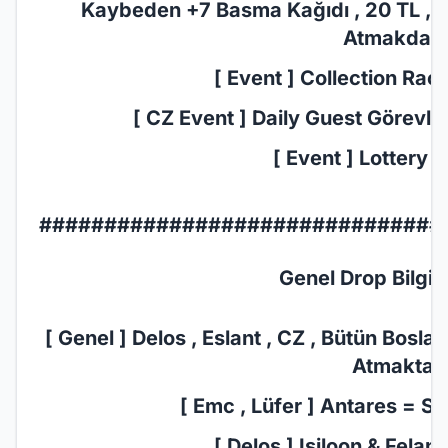
Kaybeden +7 Basma Kağıdı , 20 TL , 7
Atmakdadır
[ Event ] Collection Race
[ CZ Event ] Daily Guest Görevler 
[ Event ] Lottery E
###############################
Genel Drop Bilgil
[ Genel ] Delos , Eslant , CZ , Bütün Bosl
Atmaktadı
[ Emc , Lüfer ] Antares = Sc
[ Delos ] Isiloon & Felan