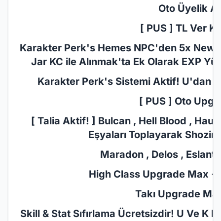
Oto Üyelik Akt
[ PUS ] TL Ver KC
Karakter Perk's Hemes NPC'den 5x New Jar
Jar KC ile Alınmak'ta Ek Olarak EXP Yüz
Karakter Perk's Sistemi​ Aktif! U'dan P
[ PUS ] Oto Upgr
[ Talia Aktif! ] Bulcan , Hell Blood , Ha
Eşyaları Toplayarak Shozin'd
Maradon , Delos , Eslant ,
High Class Upgrade Max +10
Takı Upgrade Max 
Skill & Stat Sıfırlama Ücretsizdir! U Ve K 