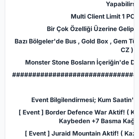
Yapabilirsi
Multi Client Limit 1 PC ( 
Bir Çok Özelliği Üzerine Gelip Sa
Bazı Bölgeler'de Bus , Gold Box , Gem Türl
CZ )
Monster Stone Bosların İçeriğin'de De
###############################
Event Bilgilendirmesi; Kum Saatin'de
[ Event ] Border Defence War Aktif! ( Ka
Kaybeden +7 Basma Kağıdı 
[ Event ] Juraid Mountain Aktif! ( Kaza