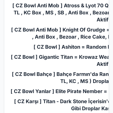
[ CZ Bowl Anti Mob ] Atross & Lyot 70 Qu
TL , KC Box , MS , SB , Anti Box , Bezoar
Aktif!
[ CZ Bowl Anti Mob ] Knight Of Grudge = 7
, Anti Box , Bezoar , Rice Cake, I
[ CZ Bowl ] Ashiton = Random Pus
[ CZ Bowl ] Gigantic Titan = Krowaz Weapo
Aktif!
[ CZ Bowl Bahçe ] Bahçe Farmın'da Random
TL, KC , MS ) Droplar 
[ CZ Bowl Yanlar ] Elite Pirate Nember = M
[ CZ Karşı ] Titan - Dark Stone İçerisin'
Gibi Droplar Kasab