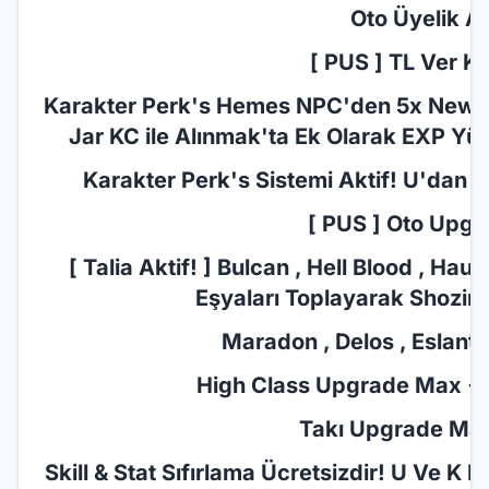
Oto Üyelik Akt
[ PUS ] TL Ver KC
Karakter Perk's Hemes NPC'den 5x New Jar
Jar KC ile Alınmak'ta Ek Olarak EXP Yüz
Karakter Perk's Sistemi​ Aktif! U'dan P
[ PUS ] Oto Upgr
[ Talia Aktif! ] Bulcan , Hell Blood , Ha
Eşyaları Toplayarak Shozin'd
Maradon , Delos , Eslant ,
High Class Upgrade Max +10
Takı Upgrade Max 
Skill & Stat Sıfırlama Ücretsizdir! U Ve K 