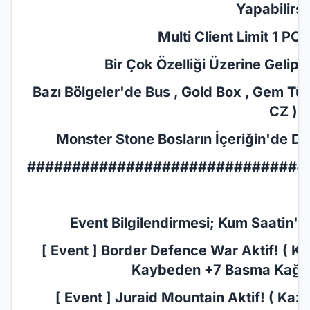
Yapabilirsi
Multi Client Limit 1 PC ( 
Bir Çok Özelliği Üzerine Gelip Sa
Bazı Bölgeler'de Bus , Gold Box , Gem Türl
CZ )
Monster Stone Bosların İçeriğin'de De
###############################
Event Bilgilendirmesi; Kum Saatin'de
[ Event ] Border Defence War Aktif! ( Ka
Kaybeden +7 Basma Kağıdı 
[ Event ] Juraid Mountain Aktif! ( Kaza