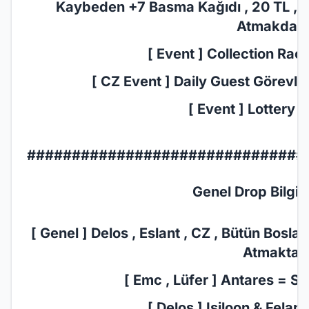
Kaybeden +7 Basma Kağıdı , 20 TL , 7
Atmakdadır
[ Event ] Collection Race
[ CZ Event ] Daily Guest Görevler 
[ Event ] Lottery E
###############################
Genel Drop Bilgil
[ Genel ] Delos , Eslant , CZ , Bütün Bosl
Atmaktadı
[ Emc , Lüfer ] Antares = Sc
[ Delos ] Isiloon & Felan