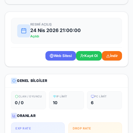
RESMI AÇILIŞ
24 Nis 2026 21:00:00
Açıldı
Web Sitesi
Kayıt Ol
İndir
GENEL BILGILER
CLAN / OYUNCU
IP LIMIT
PC LIMIT
0 / 0
10
6
ORANLAR
EXP RATE
DROP RATE