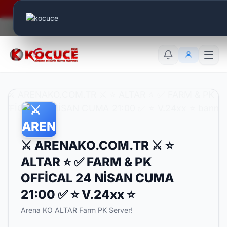
Era Online - 2 Milyar Elmas Ödülü Sizleri Bekliyor..
Canlı Aktif:
708
TR
EN
AR
⚔️ ARENAKO.COM.TR ⚔️ ⭐
ALTAR ⭐ ✅ FARM & PK
OFFİCAL 24 NİSAN CUMA
21:00 ✅ ⭐ V.24xx ⭐
Arena KO ALTAR Farm PK Server!