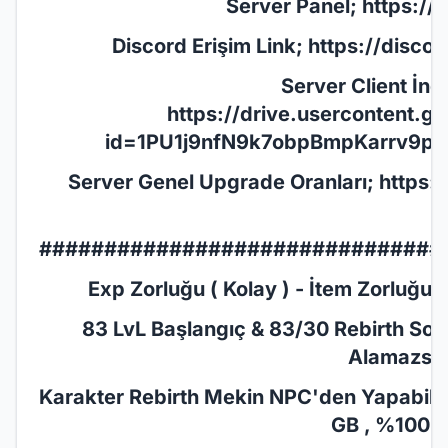
Server Panel;
https://
Discord Erişim Link;
https://disc
Server Client İnd
https://drive.usercontent.
id=1PU1j9nfN9k7obpBmpKarrv9p6
Server Genel Upgrade Oranları;
https:
###############################
Exp Zorluğu ( Kolay ) - İtem Zorluğu ( 
83 LvL Başlangıç & 83/30 Rebirth Son
Alamazsın
Karakter Rebirth Mekin NPC'den Yapabilirsi
GB , %100 E