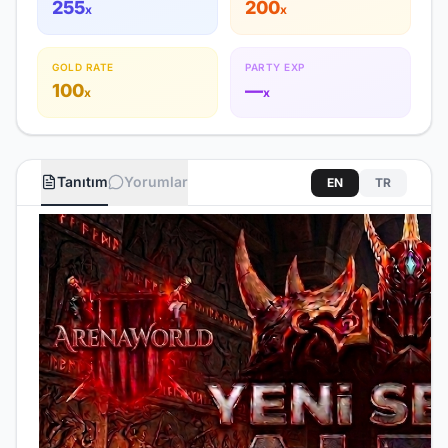
255
200
x
x
GOLD RATE
PARTY EXP
100
—
x
x
Tanıtım
Yorumlar
EN
TR