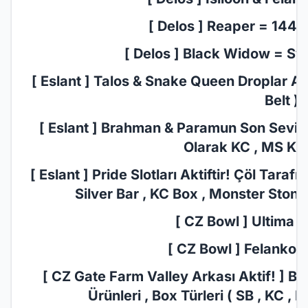
[ Delos ] Reaper = 1440
[ Delos ] Black Widow = Sw
[ Eslant ] Talos & Snake Queen Droplar Aktif
Belt )
[ Eslant ] Brahman & Paramun Son Seviye S
Olarak KC , MS Kasa
[ Eslant ] Pride Slotları Aktiftir! Çöl Tara
Silver Bar , KC Box , Monster Stone
[ CZ Bowl ] Ultima D
[ CZ Bowl ] Felankor 
[ CZ Gate Farm Valley Arkası Aktif! ] 
Ürünleri , Box Türleri ( SB , KC , 