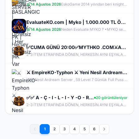
14 Ağustos 2026
EskoGame 2014 yılından beri knight online pvp sektöründe kesintisiz hizmet vermektedir. Aktif sunucuları +1000 Gündür onlinedir, yeni sunucular senede 1 kere açılır, takipde kalın!
EvaluateKO.com | Myko | 1.000.000 TL Ödül Havuzu | Official : 14 Ağustos 2026 -Cuma 21:00!
14 Ağustos 2026
Neden Evaluate MYKO ? •MYKO sektöründe tecrübeli ve güçlü yönetim •Oyuncu geri bildirimlerine önem veren şeffaf yapı •Play to Win odaklı sistem anlayışı •Dengeli ekonomi ve sürdürülebilir oyun yapısı •Uzun soluklu, plansız kapanma riski olmayan sunucu vizyonu ️Neden VACS Client? Evaluate MYKOKO’da VACS Client altyapısı tercih edilmiştir. Bunun başlıca sebepleri: •4K Client EXE desteği ile yüksek stabilite •Uyumlu sistemlerde 1.000+ FPS performans •Virüssüz, temiz ve optimize edilmiş
✅CUMA GÜNÜ 20:00✅MYTHKO .COM⚔️AKARA's TAKI ✅ YENİ KUTULAR ✅ YENİ İTEMLER ✅ FULL PUS BAŞLA✅
2-3 İTEM ETRAFINDA DÖNEN, HERKESİN AYNI EŞYALARLA OYNADIĞI SUNUCULARDAN BIKMADIN MI? MYTHKO'DA YENİ WEAPON BOXLARI, TAKI SİSTEMLERİ, DRAGON ARMOR, PERK STAT, GÖREVLER, FARM ALANLARI VE KAZANÇ DOLU ETKİNLİKLER SENİ BEKLİYOR! ONLİNE KAL, KC KAZAN, KİLL AL PARA KAZAN, CR VE ETKİNLİKLERDEN ÖDÜLLER TOPLA. BİZDE AMAÇ SADECE PUS DEĞİL; UZUN SOLUKLU, EMEK VERDİKÇE KAZANDIĞIN GERÇEK BİR PvP DENEYİMİ!
⚔️ EmpireKO-Typhon ⚔️ Yeni Nesil Ardream Server v2508 - DX11 ⚔️Official Açıldı⚔️
Yeni Nesil Ardream Server , 59 Level 7 Günlük Full Puss Başlangıç Genie, Clan Premium, Speed Potion, Superior Cab ücretsizdir.
✅✅ A - Ç - I - L - I - Y -O - R ✅✅✅✅ƁÖYLE BIR SERVER YOK ✅✅✅✅MYTHKO
20 görüntüleniyor
2-3 İTEM ETRAFINDA DÖNEN, HERKESİN AYNI EŞYALARLA OYNADIĞI SUNUCULARDAN BIKMADIN MI? MYTHKO'DA YENİ WEAPON BOXLARI, TAKI SİSTEMLERİ, DRAGON ARMOR, PERK STAT, GÖREVLER, FARM ALANLARI VE KAZANÇ DOLU ETKİNLİKLER SENİ BEKLİYOR! ONLİNE KAL, KC KAZAN, KİLL AL PARA KAZAN, CR VE ETKİNLİKLERDEN ÖDÜLLER TOPLA. BİZDE AMAÇ SADECE PUS DEĞİL; UZUN SOLUKLU, EMEK VERDİKÇE KAZANDIĞIN GERÇEK BİR PvP DENEYİMİ!
1
2
3
4
5
6