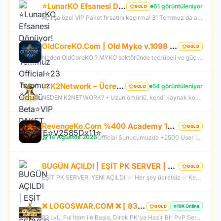
⭐LunarKO Efsanesi Dönüyor!⭐31 Temmuz Official⭐23 Temmuz Ödüllü Beta⭐VIP PAKET HEDİYE⭐V2585Dx11⭐
61 görüntüleniyor
GOLD
Açılışa özel VİP Paket fırsatını kaçırma! 31 Temmuz da aramıza katıl , unutamayacağın bir deneyim senin olsun!
OldCoreKO.Com | Old Myko v.1098 | Starter + Yan Pus Ücretsiz | Academy : 17 Temmuz 2026 -Cuma 21:00!
GOLD
Neden OldCoreKO ? MYKO sektöründe tecrübeli ve güçlü yönetim Oyuncu geri bildirimlerine önem veren şeffaf yapı Play to Win odaklı sistem anlayışı Dengeli ekonomi ve sürdürülebilir oyun yapısı Uzun soluklu, plansız kapanma riski olmayan sunucu vizyonu Deneyimli yönetim ekibimizin rehberliğinde, uzun soluklu ve unutulmaz bir maceraya hazır olun. OldCoreKO; heyecan dolu bir ortam, PK temposunun hiç durmadığı ve MYKO’nun özünü sonuna kadar yaşayabileceğiniz eşsiz bir atmosfer.
⚔️ K2Network – Ücretsiz PUS | Auto Upgrade | Geliştirilmiş Drop & Kutu Sistemi | Sürekli Güncellemel
54 görüntüleniyor
GOLD
NEDEN K2NETWORK? • Uzun ömürlü, kendi kaynak koduna sahip gerçek bir proje – hazır dosya alıp 1 haftada patlayan server değil. • %100 farm mantığı – KC/TL zorunluluğu yok, her şey oynayarak kazanılabilir. • Upgrade sınırı yok! – +30 Rebirthe kadar ilerleyen, +5’e kadar basılan takılar! • Tamamen ücretsiz PUS, paranızı sevdiklerinize ve ailenize ayırabilirsiniz! • Upgrade oranları şeffaf – % kaç ihtimalle bastığını ekranda net görüyorsun. • Auto Upgrade sistemi oyuna direkt entegre
RevengeKo.Com %400 Academy 14 Ağustos 2026 | v.2585 Light Farm | 1500 TL Değerinde VIP Paket Hediye
GOLD
14 Ağustos 2026
Official Sunucumuzda +2500 User ile sorunsuz bir şekilde sunucumuzu aktif ettik. Aktif edilen sunucumuza geç kalmış veya başlayamayan oyuncularımız için 2. Akademi Sunucumuz 14 Ağustos Cuma günü Aktif Edilecektir. %400 DROP , %400 EXP , %400 Coins Drobu olarak sunucu 14 ağustosda academy olarak aktif edilecektir. Sunucumuz 1 Lv aktif edilmesine rağmen oyuncularımızın geri kalmaması için Akademi sunucumuz 83 Lv Başlangıç Full Skill olarak aktif edilecektir.
BUGÜN AÇILDI | EŞİT PK SERVER | V24XXX | 83/1 LEVEL FULL İTEM | İTEM SATIŞI YOKTUR
GOLD
EŞİT PK SERVER, YENİ AÇILDI. ✅ Her şey ücretsiz ✅ Kesinlikle item satışı yok ✅ Herkes eşit şartlarda başlayacak ✅ JR, BDW, Chaos ve savaş etkinlikleri aktif ✅ Kalabalık ve rekabetçi PK ortamı Bu cumartesi saat 21:00’da yeniden bizimle olun. Arkadaşlarınızı da davet edin, hep birlikte daha güçlü ve daha kalabalık bir başlangıç yapalım! Desteğiniz ve anlayışınız için teşekkür ederiz.
❌ LOGOSWAR.COM ❌ [ 83/1 ] PK SERVER ▌FULL ITEM BAŞLANGIÇ ▌Adım Atamayacağın Kadar Kalabalık
10K Online
GOLD
83 LvL. Ful İtem ile Başla, Direk PK'ya Hazir Bir PvP Server, Full Pus'da Hediye, 10.000 Oyuncu Kitlesi ile Türkiye'nin En Kalabalık PK Serveri, Sizlerde Hemen Yerinizi Alın.