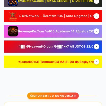
EvaluateKO.com | MYKO SERVER | STARTER PAKET HEDİYE | 1.000.000 TL Ödül Havuzu | Official : 14 Ağustos 2026 -Cuma 21:00!
⚔️ K2Network – Ücretsiz PUS | Auto Upgrade | Geliştirilmiş Drop & Kutu Sistemi | Sürekli Güncelleme
RevengeKo.Com %400 Academy 14 Ağustos 2026 | v.2585 Light Farm | 1500 TL Değerinde VIP Paket Hediye | GB Değerli / Item Kolay | LIGHT FARM SERVER
⢾█▓ 🐯HeavenKO.com 🐯▓█⡷📣7 AĞUSTOS 22.00 SAKIN KAÇIRMA!📣▓█⡷⢾█▓💥ÜCRETSİZ GENİE LOOT💥▓█⡷🚀AKADEMİ🚀DX11🚀▓█⡷
⭐LunarKO⭐31 Temmuz CUMA 21.00 da Başlıyor⭐ AÇILIŞA ÖZEL VIP PAKET HEDİYE ⭐GENIE & AutoLoot Ücretsiz⭐EN KALİTELİ HARD FARM SERVER⭐
SPONSORLU SUNUCULAR