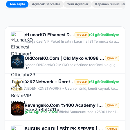
Ana sayfa
Açılacak Serverler
Yeni Açılanlar
Kapanan Sunucular
⭐LunarKO Efsanesi Dönüyor!⭐31 Temmuz Official⭐23 Temmuz Ödüllü Beta⭐VIP PAKET HEDİYE⭐V2585Dx11⭐
21 görüntüleniyor
GOLD
Açılışa özel VİP Paket fırsatını kaçırma! 31 Temmuz da aramıza katıl , unutamayacağın bir deneyim senin olsun!
OldCoreKO.Com | Old Myko v.1098 | Starter + Yan Pus Ücretsiz | Academy : 17 Temmuz 2026 -Cuma 21:00!
GOLD
Neden OldCoreKO ? MYKO sektöründe tecrübeli ve güçlü yönetim Oyuncu geri bildirimlerine önem veren şeffaf yapı Play to Win odaklı sistem anlayışı Dengeli ekonomi ve sürdürülebilir oyun yapısı Uzun soluklu, plansız kapanma riski olmayan sunucu vizyonu Deneyimli yönetim ekibimizin rehberliğinde, uzun soluklu ve unutulmaz bir maceraya hazır olun. OldCoreKO; heyecan dolu bir ortam, PK temposunun hiç durmadığı ve MYKO’nun özünü sonuna kadar yaşayabileceğiniz eşsiz bir atmosfer.
⚔️ K2Network – Ücretsiz PUS | Auto Upgrade | Geliştirilmiş Drop & Kutu Sistemi | Sürekli Güncellemel
51 görüntüleniyor
GOLD
NEDEN K2NETWORK? • Uzun ömürlü, kendi kaynak koduna sahip gerçek bir proje – hazır dosya alıp 1 haftada patlayan server değil. • %100 farm mantığı – KC/TL zorunluluğu yok, her şey oynayarak kazanılabilir. • Upgrade sınırı yok! – +30 Rebirthe kadar ilerleyen, +5’e kadar basılan takılar! • Tamamen ücretsiz PUS, paranızı sevdiklerinize ve ailenize ayırabilirsiniz! • Upgrade oranları şeffaf – % kaç ihtimalle bastığını ekranda net görüyorsun. • Auto Upgrade sistemi oyuna direkt entegre
RevengeKo.Com %400 Academy 14 Ağustos 2026 | v.2585 Light Farm | 1500 TL Değerinde VIP Paket Hediye
GOLD
14 Ağustos 2026
Official Sunucumuzda +2500 User ile sorunsuz bir şekilde sunucumuzu aktif ettik. Aktif edilen sunucumuza geç kalmış veya başlayamayan oyuncularımız için 2. Akademi Sunucumuz 14 Ağustos Cuma günü Aktif Edilecektir. %400 DROP , %400 EXP , %400 Coins Drobu olarak sunucu 14 ağustosda academy olarak aktif edilecektir. Sunucumuz 1 Lv aktif edilmesine rağmen oyuncularımızın geri kalmaması için Akademi sunucumuz 83 Lv Başlangıç Full Skill olarak aktif edilecektir.
BUGÜN AÇILDI | EŞİT PK SERVER | V24XXX | 83/1 LEVEL FULL İTEM | İTEM SATIŞI YOKTUR
GOLD