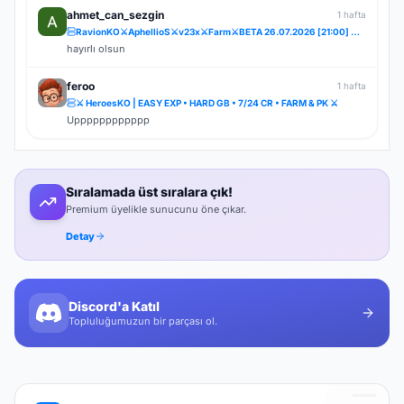
ahmet_can_sezgin
1 hafta
RavionKO⚔️AphellioS⚔️v23x⚔️Farm⚔️BETA 26.07.2026 [21:00] ⚔️OFFİCAL 31.07.2026 [21:00]⚔️Bakiye Ödüllü
hayırlı olsun
feroo
1 hafta
⚔️ HeroesKO | EASY EXP • HARD GB • 7/24 CR • FARM & PK ⚔️
Upppppppppppp
Sıralamada üst sıralara çık!
Premium üyelikle sunucunu öne çıkar.
Detay
Discord'a Katıl
Topluluğumuzun bir parçası ol.