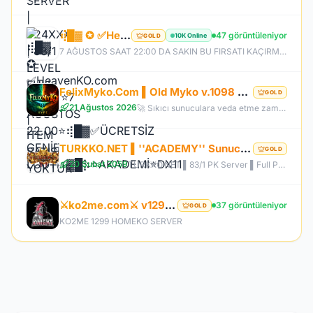
⢾█▓ ✪ ✅HeavenKO.com ✅▓█⡷⭐7 AĞUSTOS 22.00⭐⢾█▓✅ÜCRETSİZ GENİE LOOT✅▓█⡷⭐AKADEMİ⭐DX11
47 görüntüleniyor
10K Online
GOLD
7 AĞUSTOS SAAT 22:00 DA SAKIN BU FIRSATI KAÇIRMA! BİZİMLE YOLA ÇIKAN HERKES BUGÜN İPTAL! BİZ İSE 6.AYIMIZI DEVİRDİK, İLK GÜNKİ GİBİ GEÇ KALMAYACAĞIN TEK SİSTEM!
FelixMyko.Com ▌Old Myko v.1098 ▌70 Level CAP ▌Official : 21 Ağustos Cuma 22:00 ▌Starter Paket Bizden
GOLD
21 Ağustos 2026
🚀 Sıkıcı sunuculara veda etme zamanı geldi! ⭐ Parlayan yıldız: FelixMyko! 💰 Sürekli kazandıran yapısı, bitmek bilmeyen Farm ve PK heyecanıyla eski MyKO ruhunu yeniden yaşamaya hazır ol! 📅 Açılış: 21 Ağustos Cuma – 🕙 22:00 🌐 Adres: FelixMyko.com 🎁 2.000 TL bakiye değerinde Starter Paket HEDİYE! 🔑 Starter Paket Kodu: 99998888777766665555 🌐 Panel: https://www.felixmyko.com 👉 Discord: http://discord.gg/MYACS 🟢 WhatsApp: https://wp.felixmyko.com ⚔️ Eski günlerin efsane savaşlarını, dostluk
TURKKO.NET ▌''ACADEMY'' Sunucusu 10 TEMMUZ Time 22:00 ▌Ücretsiz Full Pus Başlangıç ▌83/5 PK Server
GOLD
20 Şubat 2059
TURKKO.NET ▌83/1 PK Server ▌Full Pus Başlangıç ▌x64 Bit Client dx11 ▌ 2009'dan Bu Yana Aynı Heyecan!
⚔️ko2me.com⚔️ v1299 ⚔️DİEZ ⚔️ OFFİCAL 17.07.2026⚔️ JAPKO DRAKİ SERVER
37 görüntüleniyor
GOLD
KO2ME 1299 HOMEKO SERVER