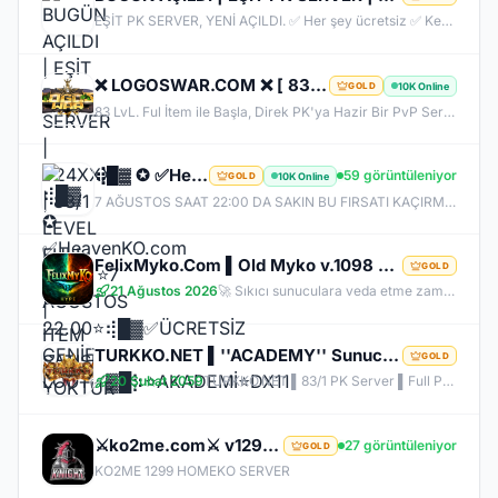
EŞİT PK SERVER, YENİ AÇILDI. ✅ Her şey ücretsiz ✅ Kesinlikle item satışı yok ✅ Herkes eşit şartlarda başlayacak ✅ JR, BDW, Chaos ve savaş etkinlikleri aktif ✅ Kalabalık ve rekabetçi PK ortamı Bu cumartesi saat 21:00’da yeniden bizimle olun. Arkadaşlarınızı da davet edin, hep birlikte daha güçlü ve daha kalabalık bir başlangıç yapalım! Desteğiniz ve anlayışınız için teşekkür ederiz.
❌ LOGOSWAR.COM ❌ [ 83/1 ] PK SERVER ▌FULL ITEM BAŞLANGIÇ ▌Adım Atamayacağın Kadar Kalabalık
10K Online
GOLD
83 LvL. Ful İtem ile Başla, Direk PK'ya Hazir Bir PvP Server, Full Pus'da Hediye, 10.000 Oyuncu Kitlesi ile Türkiye'nin En Kalabalık PK Serveri, Sizlerde Hemen Yerinizi Alın.
⢾█▓ ✪ ✅HeavenKO.com ✅▓█⡷⭐7 AĞUSTOS 22.00⭐⢾█▓✅ÜCRETSİZ GENİE LOOT✅▓█⡷⭐AKADEMİ⭐DX11
59 görüntüleniyor
10K Online
GOLD
7 AĞUSTOS SAAT 22:00 DA SAKIN BU FIRSATI KAÇIRMA! BİZİMLE YOLA ÇIKAN HERKES BUGÜN İPTAL! BİZ İSE 6.AYIMIZI DEVİRDİK, İLK GÜNKİ GİBİ GEÇ KALMAYACAĞIN TEK SİSTEM!
FelixMyko.Com ▌Old Myko v.1098 ▌70 Level CAP ▌Official : 21 Ağustos Cuma 22:00 ▌Starter Paket Bizden
GOLD
21 Ağustos 2026
🚀 Sıkıcı sunuculara veda etme zamanı geldi! ⭐ Parlayan yıldız: FelixMyko! 💰 Sürekli kazandıran yapısı, bitmek bilmeyen Farm ve PK heyecanıyla eski MyKO ruhunu yeniden yaşamaya hazır ol! 📅 Açılış: 21 Ağustos Cuma – 🕙 22:00 🌐 Adres: FelixMyko.com 🎁 2.000 TL bakiye değerinde Starter Paket HEDİYE! 🔑 Starter Paket Kodu: 99998888777766665555 🌐 Panel: https://www.felixmyko.com 👉 Discord: http://discord.gg/MYACS 🟢 WhatsApp: https://wp.felixmyko.com ⚔️ Eski günlerin efsane savaşlarını, dostluk
TURKKO.NET ▌''ACADEMY'' Sunucusu 10 TEMMUZ Time 22:00 ▌Ücretsiz Full Pus Başlangıç ▌83/5 PK Server
GOLD
20 Şubat 2059
TURKKO.NET ▌83/1 PK Server ▌Full Pus Başlangıç ▌x64 Bit Client dx11 ▌ 2009'dan Bu Yana Aynı Heyecan!
⚔️ko2me.com⚔️ v1299 ⚔️DİEZ ⚔️ OFFİCAL 17.07.2026⚔️ JAPKO DRAKİ SERVER
27 görüntüleniyor
GOLD
KO2ME 1299 HOMEKO SERVER