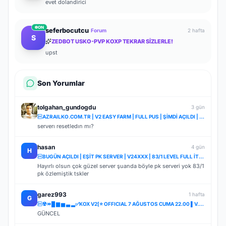
evet dolandirici
ON
seferbocutcu
Forum
2 hafta
S
ZEDBOT USKO-PVP KOXP TEKRAR SİZLERLE!
upst
Son Yorumlar
tolgahan_gundogdu
3 gün
AZRAILKO.COM.TR | V2 EASY FARM | FULL PUS | ŞİMDİ AÇILDI | İNDİR BAŞLA
serverı resetledın mı?
hasan
4 gün
H
BUGÜN AÇILDI | EŞİT PK SERVER | V24XXX | 83/1 LEVEL FULL İTEM | İTEM SATIŞI YOKTUR
Hayırlı olsun çok güzel server şuanda böyle pk serveri yok 83/1
pk özlemiştik tskler
garez993
1 hafta
G
☢️⏩█ ▆ ▅ ▃ ▂✅KOX V2[⭐ OFFICIAL 7 AĞUSTOS CUMA 22.00 ▌V.2⭐] ✅ ⚔️⋆ BOL ETKİNLİK ⋆⚔️ ⋆ LIGHT FARM ⚔️
GÜNCEL