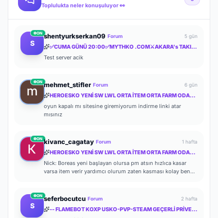
Toplulukta neler konuşuluyor 👀
ON
shentyurkserkan09
Forum
5 gün
S
✅CUMA GÜNÜ 20:00✅MYTHKO .COM⚔️AKARA's TAKI ✅ YENİ KUTULAR ✅ YENİ İTEMLER ✅ FULL PUS BAŞLA✅
Test server acik
ON
mehmet_stifler
Forum
6 gün
HEROESKO YENİ SW LWL ORTA İTEM ORTA FARM ODAKLI HERKESİ BEKLERİZ
oyun kapalı mı sitesine giremiyorum indirme linki atar
mısınız
ON
kivanc_cagatay
Forum
1 hafta
HEROESKO YENİ SW LWL ORTA İTEM ORTA FARM ODAKLI HERKESİ BEKLERİZ
Nick: Boreas yeni başlayan olursa pm atsın hızlıca kasar
varsa item verir yardımcı olurum zaten kasması kolay ben
de başlayalı çok olmadı
ON
seferbocutcu
Forum
2 hafta
S
-- FLAMEBOT KOXP USKO-PVP-STEAM GEÇERLİ PRİVETE KOXP--