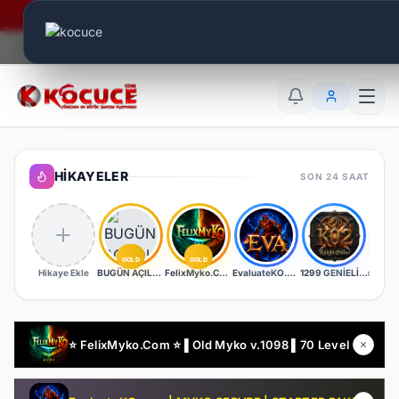
Era Online - 2 Milyar Elmas Ödülü Sizleri Bekliyor..
Canlı Aktif:
672
TR
EN
AR
HIKAYELER
SON 24 SAAT
GOLD
GOLD
Hikaye Ekle
BUGÜN AÇILDI | EŞİT PK SERVER | V24XXX | 83/1 LEVEL FULL İTEM | İTEM SATIŞI YOKTUR
FelixMyko.Com ▌Old Myko v.1098 ▌70 Level CAP ▌Official : 21 Ağustos Cuma 22:00 ▌Starter Paket Bizden
EvaluateKO.com | Myko | 1.000.000 TL Ödül Havuzu | Official : 14 Ağustos 2026 -Cuma 21:00!
1299 GENİELİ SERVER
⭐ FelixMyko.Com ⭐ ▌Old Myko v.1098 ▌70 Level CAP ▌Official : 21 Ağustos Cuma 22:00 ▌Starter Paket Bizden !