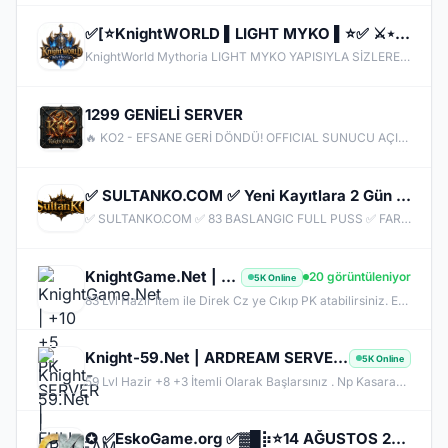
✅[⭐KnightWORLD ▌LIGHT MYKO ▌⭐✅ ⚔️⋆BETA 26 HAZIRAN ⋆⚔️ ✅⚔️KNIGHTWORLD.ONLINE ⚔️ ✅OFFICIAL 3 TEMMUZ✅
KnightWorld Mythoria LIGHT MYKO YAPISIYLA SİZLERE GELİŞTİRİLMİŞ BİR MYKO YAPISINI SUNUYOR CAP 72 OTO MASTER OTO SKILL AÇIK OLACAKTIR BETA 26 HAZIRAN SAAT 20:00 AKTİF OLACAKTIR OFFICIAL 3 TEMMUZ SAAT 20:00 AKTİF OLACAKTIR.
1299 GENİELİ SERVER
🔥 KO2 - EFSANE GERİ DÖNDÜ! OFFICIAL SUNUCU AÇILDI! 🔥 Değerli Şövalyeler, Beklenen an geldi! Yenilenmiş yapısı, hile karşıtı koruma sistemi ve eşit Silk/KC ekonomisiyle **KO2 Official** kapılarını açtı! ⚔️ SUNUCU ÖZELLİKLERİ: - 👑 Version: v1299 / v24xx (Kendi versiyonunuzu yazın) - 🛡️ Anti-Cheat: %100 Hile & Koxp Korumalı Özel Güvenlik - ⚖️ Dengeli Drop & XP Oranları - ⚔️ Aktif CZ / Ardream PK & BDW / JR / Chaos Etkinlikleri - 💎 Canlı Ekonomi & Pazar Sistemi
✅ SULTANKO.COM ✅ Yeni Kayıtlara 2 Gün 500x Drop Bonus! ✅⭐ Pk Farm Server Ücretsiz! ⭐ DELTASOFT⭐
✅ SULTANKO.COM ✅ 83 BASLANGIC FULL PUSS ✅ FARM PK SERVER ✅⭐ 29.05.2026 22:00 OFFICIAL ⭐ DELTASOFT⭐
KnightGame.Net | +10 +5 PK SERVER | FULL PUS BASLANGIC | Hersey Ücretsiz | Her Gün IRK Var
20 görüntüleniyor
5K Online
83 Lvl Hazır İtem ile Direk Cz ye Cıkıp PK atabilirsiniz. EXP Kas , İtem kas gibi dert yok .
Knight-59.Net | ARDREAM SERVER | HAZIR ITEM PK | Hersey Ücretsiz |
5K Online
59 Lvl Hazir +8 +3 İtemli Olarak Başlarsınız . Np Kasarak +4 ve +9 İtem alabilirsiniz. Yıllardır Açık.
✪ ✅EskoGame.org ✅▓█⡷⭐14 AĞUSTOS 22.00⭐⢾█▓✅ERKEN KAYITA VİP PAKET HEDİYE !✅▓█⡷👉 v25XX FARM 👈