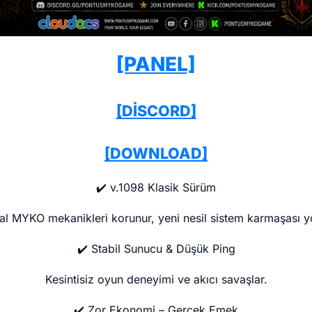
[PANEL]
[DİSCORD]
[DOWNLOAD]
✔️ v.1098 Klasik Sürüm
nal MYKO mekanikleri korunur, yeni nesil sistem karmaşası y
✔️ Stabil Sunucu & Düşük Ping
Kesintisiz oyun deneyimi ve akıcı savaşlar.
✔️ Zor Ekonomi – Gerçek Emek