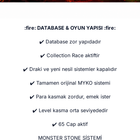
:fire: DATABASE & OYUN YAPISI :fire:
✔️ Database zor yapıdadır
✔️ Collection Race aktiftir
✔️ Draki ve yeni nesil sistemler kapalıdır
✔️ Tamamen orijinal MYKO sistemi
✔️ Para kasmak zordur, emek ister
✔️ Level kasma orta seviyededir
✔️ 65 Cap aktif
MONSTER STONE SİSTEMİ