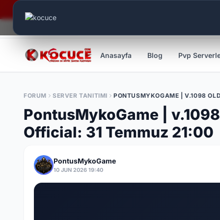
Canlı Aktif:
474
Anasayfa
Blog
Pvp Serverl
FORUM
SERVER TANITIMI
PONTUSMYKOGAME | V.1098 OLD 
PontusMykoGame | v.1098 
Official: 31 Temmuz 21:00
PontusMykoGame
10 JUN 2026 19:40