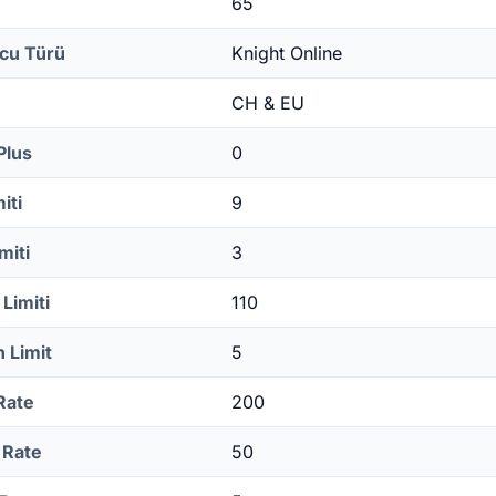
65
cu Türü
Knight Online
CH & EU
Plus
0
iti
9
miti
3
 Limiti
110
 Limit
5
Rate
200
 Rate
50