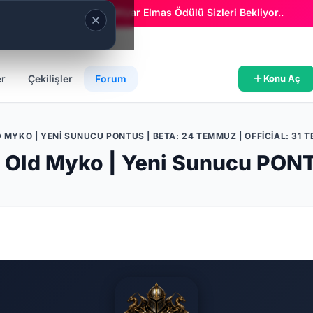
Era Online - 2 Milyar Elmas Ödülü Sizleri Bekliyor..
er
Çekilişler
Forum
Konu Aç
MYKO | YENI SUNUCU PONTUS | BETA: 24 TEMMUZ | OFFICIAL: 31 
Old Myko | Yeni Sunucu PONT