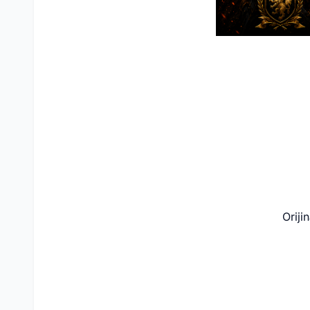
Oriji