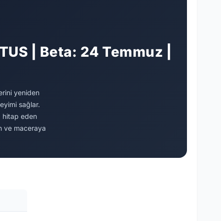
TUS | Beta: 24 Temmuz |
rini yeniden
eyimi sağlar.
a hitap eden
ın ve maceraya