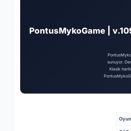
PontusMykoGame | v.109
PontusMykoG
sunuyor. Den
Klasik hari
PontusMykoGam
Oyu