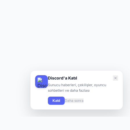
Discord'a Katıl
Sunucu haberleri, çekilişler, oyuncu
sohbetleri ve daha fazlası
Katıl
Daha sonra