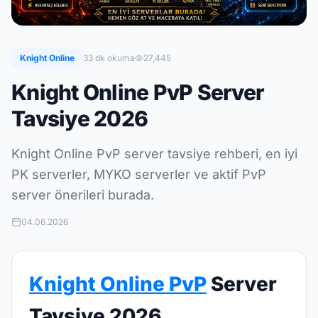
Knight Online
33 dk okuma
27,445
Knight Online PvP Server
Tavsiye 2026
Knight Online PvP server tavsiye rehberi, en iyi
PK serverler, MYKO serverler ve aktif PvP
server önerileri burada.
04.06.2026
Knight Online PvP
Server
Tavsiye 2026