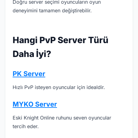
Doğru server seçimi oyuncuların oyun
deneyimini tamamen değiştirebilir.
Hangi PvP Server Türü
Daha İyi?
PK Server
Hızlı PvP isteyen oyuncular için idealdir.
MYKO Server
Eski Knight Online ruhunu seven oyuncular
tercih eder.