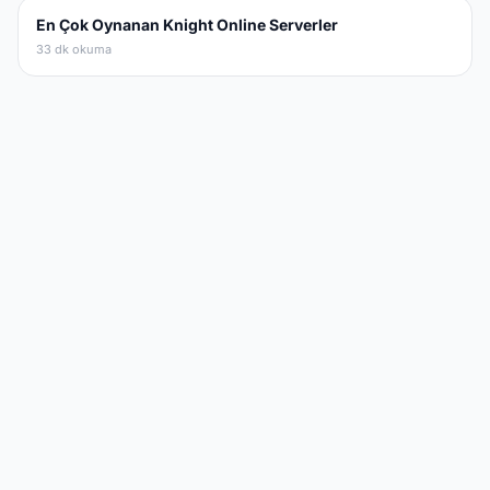
En Çok Oynanan Knight Online Serverler
33 dk okuma