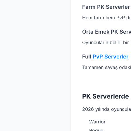
Farm PK Serverler
Hem farm hem PvP deng
Orta Emek PK Serv
Oyuncuların belirli bir
Full
PvP Serverler
Tamamen savaş odaklı 
PK Serverlerde 
2026 yılında oyuncuları
Warrior
Rogue