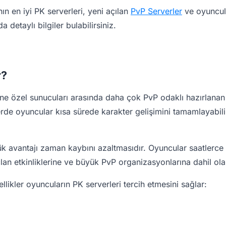
ın en iyi PK serverleri, yeni açılan
PvP Serverler
ve oyuncula
a detaylı bilgiler bulabilirsiniz.
r?
ine özel sunucuları arasında daha çok PvP odaklı hazırlanan 
lerde oyuncular kısa sürede karakter gelişimini tamamlayabi
ük avantajı zaman kaybını azaltmasıdır. Oyuncular saatlerce
an etkinliklerine ve büyük PvP organizasyonlarına dahil olab
llikler oyuncuların PK serverleri tercih etmesini sağlar: