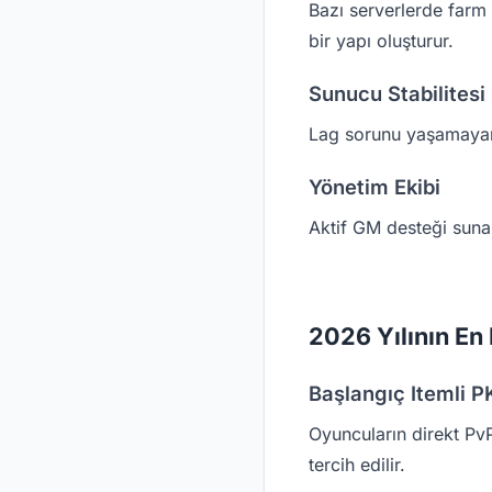
Bazı serverlerde farm s
bir yapı oluşturur.
Sunucu Stabilitesi
Lag sorunu yaşamayan 
Yönetim Ekibi
Aktif GM desteği sunan 
2026 Yılının En
Başlangıç Itemli P
Oyuncuların direkt PvP’
tercih edilir.