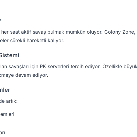
P
 her saat aktif savaş bulmak mümkün oluyor. Colony Zone,
ler sürekli hareketli kalıyor.
Sistemi
an savaşları için PK serverleri tercih ediyor. Özellikle büyü
çekmeye devam ediyor.
mler
e artık:
temleri
arı