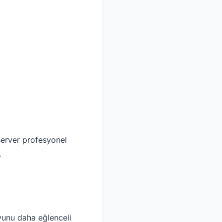
 server profesyonel
.
yunu daha eğlenceli