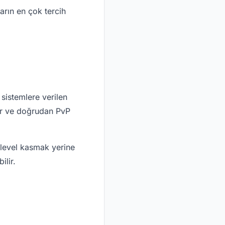
rın en çok tercih
sistemlere verilen
lir ve doğrudan PvP
 level kasmak yerine
ilir.