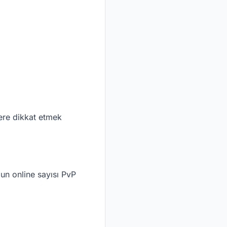
lere dikkat etmek
ğun online sayısı PvP