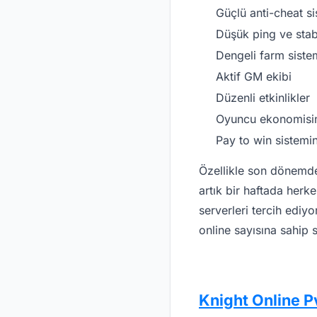
Güçlü anti-cheat si
Düşük ping ve stabi
Dengeli farm siste
Aktif GM ekibi
Düzenli etkinlikler
Oyuncu ekonomisin
Pay to win sistemi
Özellikle son dönemde
artık bir haftada herk
serverleri tercih edi
online sayısına sahip 
Knight Online P