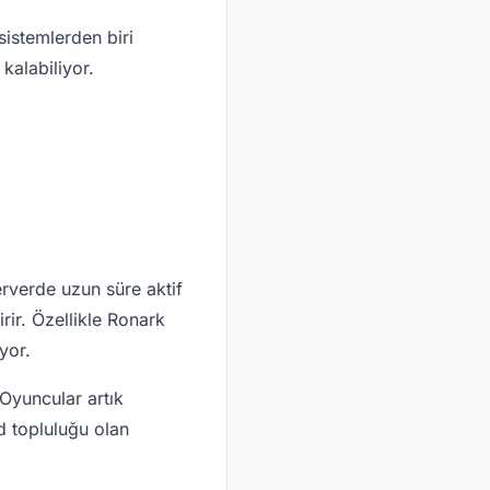
istemlerden biri
kalabiliyor.
erverde uzun süre aktif
rir. Özellikle Ronark
yor.
 Oyuncular artık
d topluluğu olan