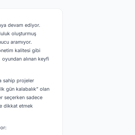
aya devam ediyor.
luluk oluşturmuş
nucu aramıyor.
netim kalitesi gibi
 oyundan alınan keyfi
a sahip projeler
lk gün kalabalık” olan
er seçerken sadece
e dikkat etmek
yor: