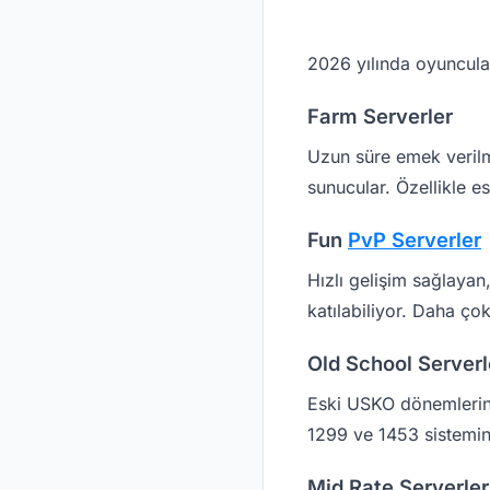
2026 yılında oyuncuları
Farm Serverler
Uzun süre emek verilm
sunucular. Özellikle e
Fun
PvP Serverler
Hızlı gelişim sağlayan
katılabiliyor. Daha ço
Old School Serverl
Eski USKO dönemlerini
1299 ve 1453 sistemine
Mid Rate Serverler