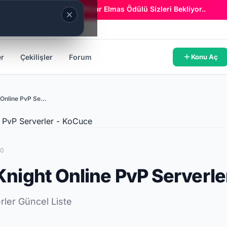
Era Online - 2 Milyar Elmas Ödülü Sizleri Bekliyor..
er
Çekilişler
Forum
Konu Aç
2026 En İyi Knight Online PvP Serverler
50
Knight Online PvP Serverle
rler Güncel Liste