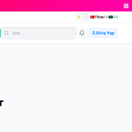
TR
EN
AR
Giriş Yap
r