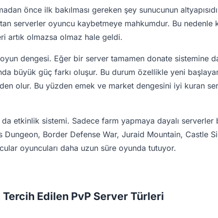
madan önce ilk bakılması gereken şey sunucunun altyapısıdır
tan serverler oyuncu kaybetmeye mahkumdur. Bu nedenle kal
ri artık olmazsa olmaz hale geldi.
e oyun dengesi. Eğer bir server tamamen donate sistemine da
nda büyük güç farkı oluşur. Bu durum özellikle yeni başlay
den olur. Bu yüzden emek ve market dengesini iyi kuran se
 da etkinlik sistemi. Sadece farm yapmaya dayalı serverler b
os Dungeon, Border Defense War, Juraid Mountain, Castle Si
ucular oyuncuları daha uzun süre oyunda tutuyor.
Tercih Edilen PvP Server Türleri