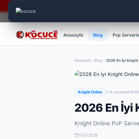
Canlı Aktif:
549
Anasayfa
Blog
Pvp Serverl
Anasayfa
Blog
Knight Online
5 dk okuma
19,6
2026 En İyi 
Knight Online PvP Serve
11.05.2026