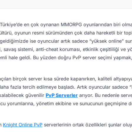
ır Türkiye’de en çok oynanan MMORPG oyunlarından biri olm
kültürü, oyunun resmi sürümünden çok daha hareketli bir top
geldiğimizde ise oyuncular artık sadece “yüksek online” su
, savaş sistemi, anti-cheat koruması, etkinlik çeşitliliği ve yö
mli hale geldi. Bu yüzden doğru PvP server seçimi yapmak,
açılan birçok server kısa sürede kapanırken, kaliteli altyapıy
aha fazla tercih edilmeye başladı. Artık oyuncular sadece “i
 kalabilecek güvenilir
PvP Serverler
arıyor. Bu nedenle serv
ncu yorumlarına, yönetim ekibine ve sunucunun geçmişine d
an
Knight Online PvP
serverlerinin ortak özellikleri şunlar olu