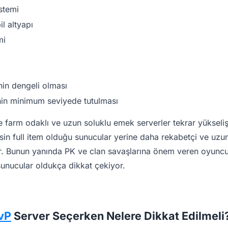
stemi
l altyapı
mi
in dengeli olması
nin minimum seviyede tutulması
 farm odaklı ve uzun soluklu emek serverler tekrar yükseliş
esin full item olduğu sunucular yerine daha rekabetçi ve uzu
yor. Bunun yanında PK ve clan savaşlarına önem veren oyuncu
sunucular oldukça dikkat çekiyor.
vP
Server Seçerken Nelere Dikkat Edilmeli