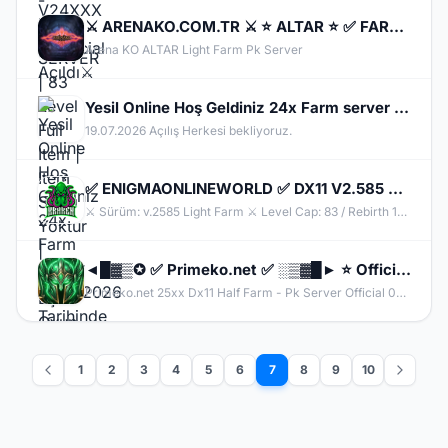
⚔️ ARENAKO.COM.TR ⚔️ ⭐ ALTAR ⭐ ✅ FARM & PK OFFİCAL 24 NİSAN CUMA 21:00 ✅ ⭐ V.24xx ⭐
Arena KO ALTAR Light Farm Pk Server
Yesil Online Hoş Geldiniz 24x Farm server 19.07.2026 Tarihinde 21:00 da başlıyor.
19.07.2026 Açılış Herkesi bekliyoruz.
✅ ENIGMAONLINEWORLD ✅ DX11 V2.585 ✅⭐ BETA AKTIF!⭐12.06.26 - 21:00 OFFICIAL⭐
⚔️ Sürüm: v.2585 Light Farm ⚔️ Level Cap: 83 / Rebirth 15 ⚔️ Multiclient: 3 | IP Limiti: 9
◄█▓▒✪ ✅ Primeko.net ✅ ░▒▓█► ⭐ Official: 05.06.2026 ⭐ ◄█▓▒░ ⭐ HALF FARM - PK SERVER ⭐ ◄█▓▒░ ✅ 25xx ✅
Primeko.net 25xx Dx11 Half Farm - Pk Server Official 05.06.2026
1
2
3
4
5
6
7
8
9
10