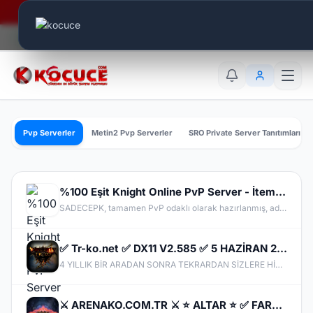
Era Online - 2 Milyar Elmas Ödülü Sizleri Bekliyor..
Canlı Aktif:
788
TR
EN
AR
Pvp Serverler
Metin2 Pvp Serverler
SRO Private Server Tanıtımları
%100 Eşit Knight Online PvP Server - İtem Satışı Yok - Herşey Maradonda
SADECEPK, tamamen PvP odaklı olarak hazırlanmış, adil ve rekabetçi bir Knight Online sunucusudur. Sunucumuzda item satışı bulunmamaktadır ve tüm oyuncular oyuna eşit şartlarda başlamaktadır. Güçlü olmak için para harcamanıza gerek yoktur; başarı tamamen oyunculuk becerinize bağlıdır.
✅ Tr-ko.net ✅ DX11 V2.585 ✅ 5 HAZİRAN 22:00 OFFİCAL ✅ HOMEKO ✅ ÜCRETSİZ VİP PACK !!!!! ✅
4 YILLIK BİR ARADAN SONRA TEKRARDAN SİZLERE HİZMET VERMEK İÇİN BURADAYIZ. ŞİMDİYE KADAR KİMSEYİ MADUR ETMEMİŞ KALİTELİ YÖNETİM EKİBİMİZ İLE SİZLERLE YİNE BİR ARADA OLACAĞIZ.
⚔️ ARENAKO.COM.TR ⚔️ ⭐ ALTAR ⭐ ✅ FARM & PK OFFİCAL 24 NİSAN CUMA 21:00 ✅ ⭐ V.24xx ⭐