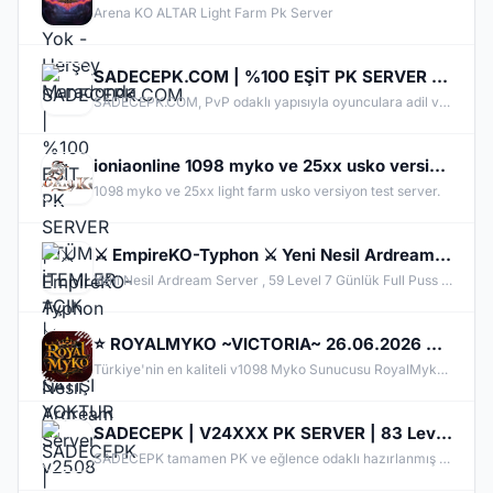
Arena KO ALTAR Light Farm Pk Server
SADECEPK.COM | %100 EŞİT PK SERVER | TÜM İTEMLER AÇIK | İTEM SATIŞI YOKTUR
SADECEPK.COM, PvP odaklı yapısıyla oyunculara adil ve rekabetçi bir Knight Online deneyimi sunan özel bir sunucudur. Tüm itemler kullanıma açıktır ve kesinlikle item satışı bulunmamaktadır. Her oyuncu eşit şartlarda mücadele eder. Farm zorunluluğu olmadan direkt savaşa katılabilir, aktif etkinlikler ve dengeli karakter yapısıyla gerçek PvP heyecanını yaşayabilirsiniz. Eğlence ve rekabeti ön planda tutan sunucumuza hemen katılın.
ioniaonline 1098 myko ve 25xx usko versiyon light farm test server acıktır. pus ücretsiz
1098 myko ve 25xx light farm usko versiyon test server.
⚔️ EmpireKO-Typhon ⚔️ Yeni Nesil Ardream Server v2508 - DX11 ⚔️Official Açıldı⚔️
Yeni Nesil Ardream Server , 59 Level 7 Günlük Full Puss Başlangıç Genie, Clan Premium, Speed Potion, Superior Cab ücretsizdir.
⭐ ROYALMYKO ~VICTORIA~ 26.06.2026 ⭐v1098 ⚔️New Maps & Dungeons & Monsters⚔️ Dx12 1098 & 15xx Client
Türkiye'nin en kaliteli v1098 Myko Sunucusu RoyalMyko Yeni dünya VICTORIA 26 Haziran Saat 22:00'da sizi bekliyor!
SADECEPK | V24XXX PK SERVER | 83 Level Full Item | Item Satışı Yoktur | %100 Eşit Oyun Sistemi |
SADECEPK tamamen PK ve eğlence odaklı hazırlanmış bir Knight Online PvP sunucusudur. Sunucumuzun temel amacı oyunculara farm zorunluluğundan uzak, tamamen savaş ve rekabet üzerine kurulu aktif bir oyun deneyimi sunmaktır. Tüm itemler aktif durumdadır ve oyuncular tarafından oyun içerisinde erişilebilir şekilde düzenlenmiştir. Kesinlikle item satışı yapılmamaktadır. Oyuncular arasında eşitliği korumak adına tamamen adil ve dengeli bir sistem benimsenmiştir.