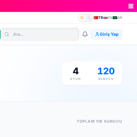
TR
EN
AR
Giriş Yap
4
120
OYUN
SUNUCU
TOPLAM
118
SUNUCU