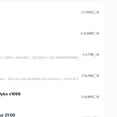
1,932
0
3,090
0
1,719
0
AZRAILKO | EFSANE GERİ DÖNÜYOR! | 19 HAZİRAN | V2 LIGHT FARM | 83 LEVEL FULL SKILL | BOS SAVAŞLARI | 25XXX DIRECTX 11 | EMEK | REKABET | EĞLENCE | HİÇ GÖRMEDİĞİNİZ İTEMLER İLE | SEN DE YERİNİ AL! | KRALLARIN SAVAŞI BAŞLIYOR! www.azrailko.com.tr
8,148
0
23xx liongames.com.tr Anti-Cheat​ ✅ Monster Stone ! ✅ Power Up Store ! ✅ Daily Quest ! ✅ Chaos Stone ! ✅ Görev sistemleri eksiksiz ✅ Skill ve class dengeleri bozulmamış ✅ Farm & PvP dengesi uygun
Myko v1098
5,865
0
uz 21:00