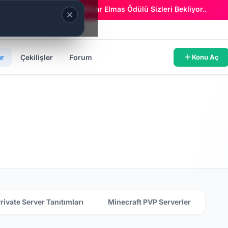
Era Online - 2 Milyar Elmas Ödülü Sizleri Bekliyor..
er
Çekilişler
Forum
Konu Aç
rivate Server Tanıtımları
Minecraft PVP Serverler