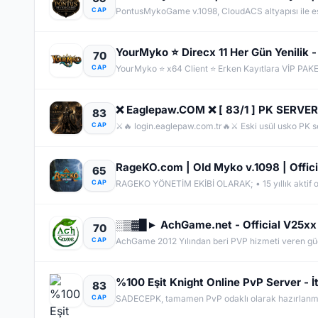
CAP
YourMyko ⭐ Direcx 11 Her Gün Yenilik -
70
CAP
YourMyko ⭐ x64 Client ⭐ Erken Kayıtlara VİP PAKE
❌ Eaglepaw.COM ❌ [ 83/1 ] PK SERVE
83
CAP
⚔️🔥 login.eaglepaw.com.tr🔥⚔️ Eski usül usko PK se
RageKO.com | Old Myko v.1098 | Offic
65
CAP
░▒▓█► AchGame.net - Official V25xx
70
CAP
AchGame 2012 Yılından beri PVP hizmeti veren güçl
%100 Eşit Knight Online PvP Server - 
83
CAP