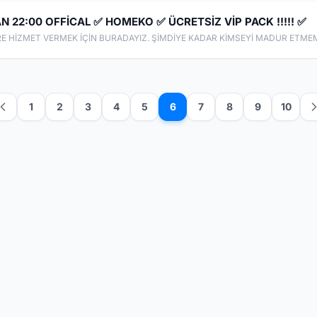
RAN 22:00 OFFİCAL ✅ HOMEKO ✅ ÜCRETSİZ VİP PACK !!!!! ✅
1
2
3
4
5
6
7
8
9
10