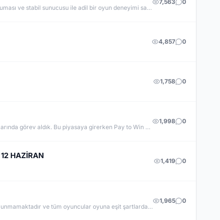
7,563
0
PontusMykoGame v.1098, CloudACS altyapısı ile eski MyKO'nun özlenen atmosferini yeniden sunuyor. Dengeli PvP yapısı, hile koruması ve stabil sunucusu ile adil bir oyun deneyimi sağlar. Klasik haritalar, boss'lar ve düzenli etkinliklerle hem eski hem de yeni oyunculara hitap eden PontusMykoGame, özlediğiniz Knight Online heyecanını geri getiriyor. Hemen katılın ve maceraya başlayın!
4,857
0
1,758
0
1,998
0
RAGEKO YÖNETİM EKİBİ OLARAK; • 15 yıllık aktif oyunculuk deneyimine sahibiz. • 5 yıl boyunca farklı sunucularda yönetim kadrolarında görev aldık. Bu piyasaya girerken Pay to Win sistemlere karşı olduğumuzu net bir şekilde ifade ettik. Bizim anlayışımıza göre para sadece hız kazandırır, üstünlük sağlamaz. BURADA EMEK BOŞA GİTMEZ. BURADA KURALLAR SONRADAN DEĞİŞMEZ.
 12 HAZİRAN
1,419
0
1,965
0
SADECEPK, tamamen PvP odaklı olarak hazırlanmış, adil ve rekabetçi bir Knight Online sunucusudur. Sunucumuzda item satışı bulunmamaktadır ve tüm oyuncular oyuna eşit şartlarda başlamaktadır. Güçlü olmak için para harcamanıza gerek yoktur; başarı tamamen oyunculuk becerinize bağlıdır.