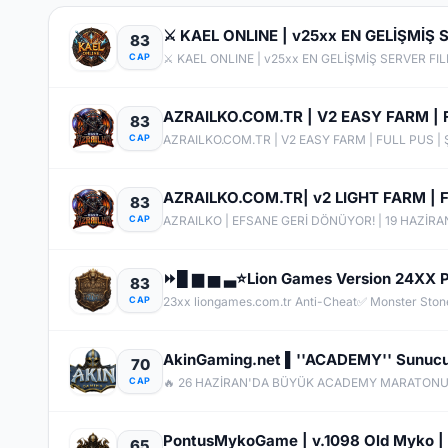
⚔️ KAEL ONLINE | v25xx EN GELİŞMİŞ 
83
CAP
⚔️ KAEL ONLINE | v25xx EN GELİŞMİŞ SERVER FIL
AZRAILKO.COM.TR | V2 EASY FARM | FU
83
CAP
AZRAILKO.COM.TR | V2 EASY FARM | FULL PUS | Ş
AZRAILKO.COM.TR| v2 LIGHT FARM | FUL
83
CAP
⏩█ ▆ ▅ ▃⭐Lion Games Version 24XX Pe
83
CAP
AkinGaming.net ▌''ACADEMY'' Sunucus
70
CAP
🔥 26 HAZİRAN'DA BÜYÜK ACADEMY MARATONU 
PontusMykoGame | v.1098 Old Myko | 
65