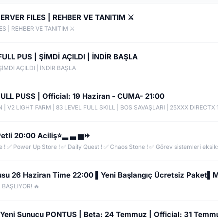
SERVER FILES | REHBER VE TANITIM ⚔️
ES | REHBER VE TANITIM ⚔️
LL PUS | ŞİMDİ AÇILDI | İNDİR BAŞLA
İMDİ AÇILDI | İNDİR BAŞLA
L PUSS | Official: 19 Haziran - CUMA- 21:00
tli 20:00 Aciliş⭐▂ ▃ ▅⏩
u 26 Haziran Time 22:00 ▌Yeni Başlangıç Ücretsiz Paket▌
BAŞLIYOR! 🔥
Yeni Sunucu PONTUS | Beta: 24 Temmuz | Official: 31 Temm