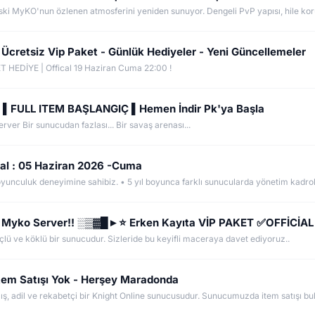
 Ücretsiz Vip Paket - Günlük Hediyeler - Yeni Güncellemeler
T HEDİYE | Offical 19 Haziran Cuma 22:00 !
R ▌FULL ITEM BAŞLANGIÇ ▌Hemen İndir Pk'ya Başla
rver Bir sunucudan fazlası... Bir savaş arenası...
ial : 05 Haziran 2026 -Cuma
 Myko Server!! ░▒▓█►⭐ Erken Kayıta VİP PAKET ✅OFFİCİAL
ü ve köklü bir sunucudur. Sizleride bu keyifli maceraya davet ediyoruz..
İtem Satışı Yok - Herşey Maradonda