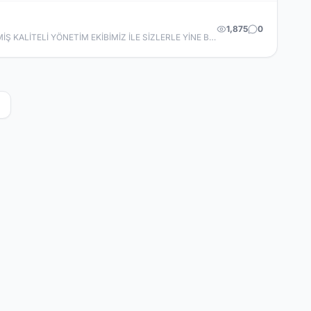
1,875
0
4 YILLIK BİR ARADAN SONRA TEKRARDAN SİZLERE HİZMET VERMEK İÇİN BURADAYIZ. ŞİMDİYE KADAR KİMSEYİ MADUR ETMEMİŞ KALİTELİ YÖNETİM EKİBİMİZ İLE SİZLERLE YİNE BİR ARADA OLACAĞIZ.