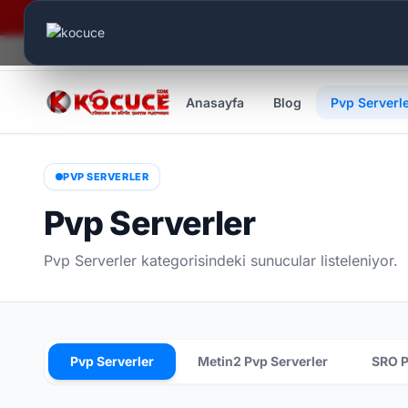
Canlı Aktif:
550
Anasayfa
Blog
Pvp Serverl
PVP SERVERLER
Pvp Serverler
Pvp Serverler kategorisindeki sunucular listeleniyor.
Pvp Serverler
Metin2 Pvp Serverler
SRO P