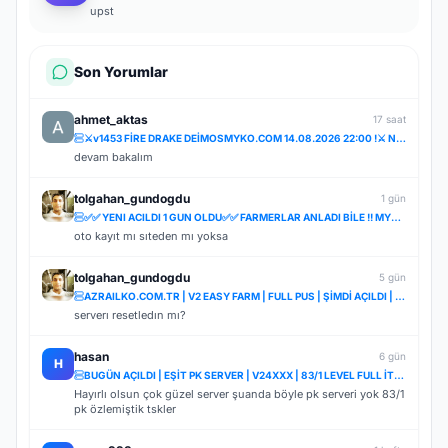
upst
Son Yorumlar
ahmet_aktas
17 saat
⚔️v1453 FİRE DRAKE DEİMOSMYKO.COM 14.08.2026 22:00 !⚔️ NOSTALJİ SERVER STARTER BEDAVA!ÖZLENEN NOSTAL
devam bakalım
tolgahan_gundogdu
1 gün
✅✅ YENI ACILDI 1 GUN OLDU✅✅ FARMERLAR ANLADI BİLE !! MYTHKO 20:00 'da ONLİNE ✅✅
oto kayıt mı sıteden mı yoksa
tolgahan_gundogdu
5 gün
AZRAILKO.COM.TR | V2 EASY FARM | FULL PUS | ŞİMDİ AÇILDI | İNDİR BAŞLA
serverı resetledın mı?
hasan
6 gün
H
BUGÜN AÇILDI | EŞİT PK SERVER | V24XXX | 83/1 LEVEL FULL İTEM | İTEM SATIŞI YOKTUR
Hayırlı olsun çok güzel server şuanda böyle pk serveri yok 83/1
pk özlemiştik tskler