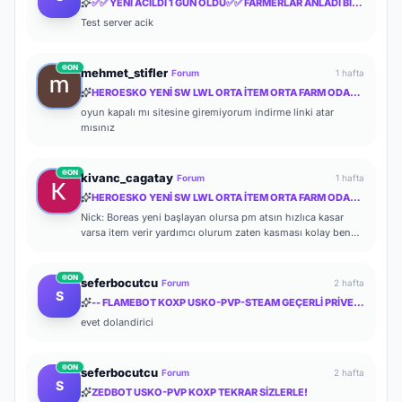
✅✅ YENI ACILDI 1 GUN OLDU✅✅ FARMERLAR ANLADI BİLE !! MYTHKO 20:00 'da ONLİNE ✅✅
Test server acik
ON
mehmet_stifler
Forum
1 hafta
HEROESKO YENİ SW LWL ORTA İTEM ORTA FARM ODAKLI HERKESİ BEKLERİZ
oyun kapalı mı sitesine giremiyorum indirme linki atar
mısınız
ON
kivanc_cagatay
Forum
1 hafta
HEROESKO YENİ SW LWL ORTA İTEM ORTA FARM ODAKLI HERKESİ BEKLERİZ
Nick: Boreas yeni başlayan olursa pm atsın hızlıca kasar
varsa item verir yardımcı olurum zaten kasması kolay ben
de başlayalı çok olmadı
ON
seferbocutcu
Forum
2 hafta
S
-- FLAMEBOT KOXP USKO-PVP-STEAM GEÇERLİ PRİVETE KOXP--
evet dolandirici
ON
seferbocutcu
Forum
2 hafta
S
ZEDBOT USKO-PVP KOXP TEKRAR SİZLERLE!