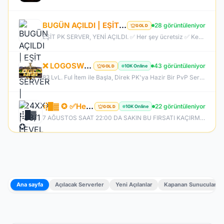
BUGÜN AÇILDI | EŞİT PK SERVER | V24XXX | 83/1 LEVEL FULL İTEM | İTEM SATIŞI YOKTUR
28 görüntüleniyor
GOLD
EŞİT PK SERVER, YENİ AÇILDI. ✅ Her şey ücretsiz ✅ Kesinlikle item satışı yok ✅ Herkes eşit şartlarda başlayacak ✅ JR, BDW, Chaos ve savaş etkinlikleri aktif ✅ Kalabalık ve rekabetçi PK ortamı Bu cumartesi saat 21:00’da yeniden bizimle olun. Arkadaşlarınızı da davet edin, hep birlikte daha güçlü ve daha kalabalık bir başlangıç yapalım! Desteğiniz ve anlayışınız için teşekkür ederiz.
❌ LOGOSWAR.COM ❌ [ 83/1 ] PK SERVER ▌FULL ITEM BAŞLANGIÇ ▌Adım Atamayacağın Kadar Kalabalık
43 görüntüleniyor
10K Online
GOLD
83 LvL. Ful İtem ile Başla, Direk PK'ya Hazir Bir PvP Server, Full Pus'da Hediye, 10.000 Oyuncu Kitlesi ile Türkiye'nin En Kalabalık PK Serveri, Sizlerde Hemen Yerinizi Alın.
⢾█▓ ✪ ✅HeavenKO.com ✅▓█⡷⭐7 AĞUSTOS 22.00⭐⢾█▓✅ÜCRETSİZ GENİE LOOT✅▓█⡷⭐AKADEMİ⭐DX11
22 görüntüleniyor
10K Online
GOLD
7 AĞUSTOS SAAT 22:00 DA SAKIN BU FIRSATI KAÇIRMA! BİZİMLE YOLA ÇIKAN HERKES BUGÜN İPTAL! BİZ İSE 6.AYIMIZI DEVİRDİK, İLK GÜNKİ GİBİ GEÇ KALMAYACAĞIN TEK SİSTEM!
Ana sayfa
Açılacak Serverler
Yeni Açılanlar
Kapanan Sunucular