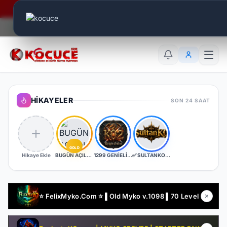
Era Online - 2 Milyar Elmas Ödülü Sizleri Bekliyor..
Canlı Aktif:
740
TR
EN
AR
HIKAYELER
SON 24 SAAT
GOLD
Hikaye Ekle
BUGÜN AÇILDI | EŞİT PK SERVER | V24XXX | 83/1 LEVEL FULL İTEM | İTEM SATIŞI YOKTUR
1299 GENİELİ SERVER
✅ SULTANKO.COM ✅ Yeni Kayıtlara 2 Gün 500x Drop Bonus! ✅⭐ Pk Farm Server Ücretsiz! ⭐ DELTASOFT⭐
⭐ FelixMyko.Com ⭐ ▌Old Myko v.1098 ▌70 Level CAP ▌Official : 21 Ağustos Cuma 22:00 ▌Starter Paket Bizden !