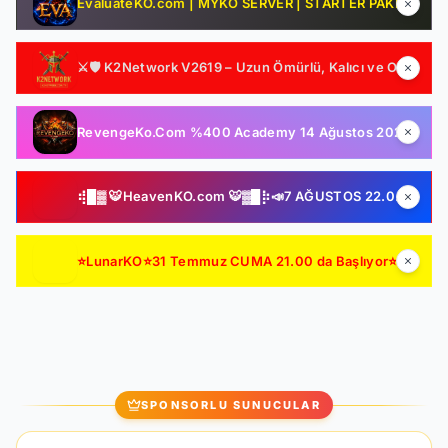
EvaluateKO.com | MYKO SERVER | STARTER PAKET HEDİYE | 1.000.000 TL Ödül Havuzu | Official : 14 Ağustos 2026 -Cuma 21:00!
⚔️🛡️ K2Network V2619 – Uzun Ömürlü, Kalıcı ve Oyuncu Odaklı Farm Server | Ücretsiz PUS | Auto Upgrade | Şeffaf Sistemler | Gelişmiş Drop & Kutu Yapısı 🛡️⚔️
RevengeKo.Com %400 Academy 14 Ağustos 2026 | v.2585 Light Farm | 1500 TL Değerinde VIP Paket Hediye | GB Değerli / Item Kolay | LIGHT FARM SERVER
⢾█▓ 🐯HeavenKO.com 🐯▓█⡷📣7 AĞUSTOS 22.00 SAKIN KAÇIRMA!📣▓█⡷⢾█▓💥ÜCRETSİZ GENİE LOOT💥▓█⡷🚀AKADEMİ🚀DX11🚀▓█⡷
⭐LunarKO⭐31 Temmuz CUMA 21.00 da Başlıyor⭐ AÇILIŞA ÖZEL VIP PAKET HEDİYE ⭐GENIE & AutoLoot Ücretsiz⭐EN KALİTELİ HARD FARM SERVER⭐
SPONSORLU SUNUCULAR