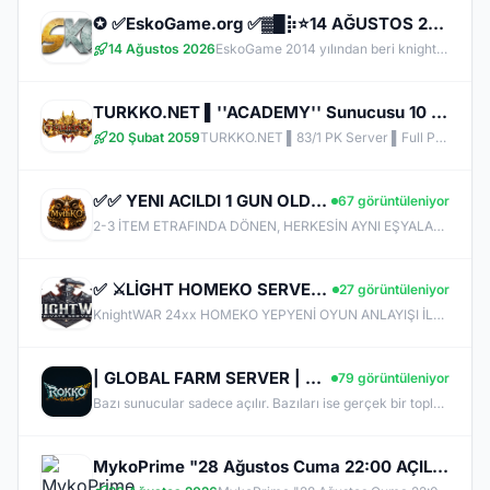
✪ ✅EskoGame.org ✅▓█⡷⭐14 AĞUSTOS 22.00⭐⢾█▓✅ERKEN KAYITA VİP PAKET HEDİYE !✅▓█⡷👉 v25XX FARM 👈
14 Ağustos 2026
EskoGame 2014 yılından beri knight online pvp sektöründe kesintisiz hizmet vermektedir. Aktif sunucuları +1000 Gündür onlinedir, yeni sunucular senede 1 kere açılır, takipde kalın!
TURKKO.NET ▌''ACADEMY'' Sunucusu 10 TEMMUZ Time 22:00 ▌Ücretsiz Full Pus Başlangıç ▌83/5 PK Server
20 Şubat 2059
TURKKO.NET ▌83/1 PK Server ▌Full Pus Başlangıç ▌x64 Bit Client dx11 ▌ 2009'dan Bu Yana Aynı Heyecan!
✅✅ YENI ACILDI 1 GUN OLDU✅✅ FARMERLAR ANLADI BİLE !! MYTHKO 20:00 'da ONLİNE ✅✅
67 görüntüleniyor
2-3 İTEM ETRAFINDA DÖNEN, HERKESİN AYNI EŞYALARLA OYNADIĞI SUNUCULARDAN BIKMADIN MI? MYTHKO'DA YENİ WEAPON BOXLARI, TAKI SİSTEMLERİ, DRAGON ARMOR, PERK STAT, GÖREVLER, FARM ALANLARI VE KAZANÇ DOLU ETKİNLİKLER SENİ BEKLİYOR! ONLİNE KAL, KC KAZAN, KİLL AL PARA KAZAN, CR VE ETKİNLİKLERDEN ÖDÜLLER TOPLA. BİZDE AMAÇ SADECE PUS DEĞİL; UZUN SOLUKLU, EMEK VERDİKÇE KAZANDIĞIN GERÇEK BİR PvP DENEYİMİ!
✅ ⚔️LİGHT HOMEKO SERVER⭐⭐YENİ İTEMLER EKLENDİ⭐⭐PUS ÜCRETSİZ⭐⭐İTEM SATIŞ YOK⭐⭐HİLE VE BUGLAR FİX ✅ ⚔️
27 görüntüleniyor
KnightWAR 24xx HOMEKO YEPYENİ OYUN ANLAYIŞI İLE SİZLERLE BULUŞUYOR. Merhaba Şovalyeler, Sizleri Sürükleyici Maceralarıyla, Sorunsuz Ve Hilesiz Ve Eşit Oyun Oynayabileceginiz, Güzel Ve Keyifli Vakit Geçireceğiniz Bir Sunucu İle Karşılıyor ve İyi Oyunlar Diliyoruz. KnightWAR Sunucumuz Hakkında Oyun İçi Bilgi Almak İçin DİSCORD kanalımıza katılın ! Sürüm v.24xx HOME KO Light Farm
| GLOBAL FARM SERVER | 83/10 |UZUN SOLUKLU FARM'IN ADRESİ | v24xx |
79 görüntüleniyor
Bazı sunucular sadece açılır. Bazıları ise gerçek bir topluluğa dönüşür. RokkoGame’i oluştururken hedefimiz hiçbir zaman büyük vaatler vermek olmadı. Amacımız; uzun vadede ayakta kalacak, güvenilir, adil ve sağlam bir yapı kurmaktı. Gösteriş yerine sağlam temelleri seçtik. Çünkü gerçek kalite, yüksek sesle değil; istikrarla kendini kanıtlar.
MykoPrime "28 Ağustos Cuma 22:00 AÇILIŞ !"- Max LvL 72 - Free To Play - KC SATIŞI YOK