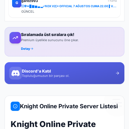
garez993
1 hafta
G
☢️⏩█ ▆ ▅ ▃ ▂✅KOX V2[⭐ OFFICIAL 7 AĞUSTOS CUMA 22.00 ▌V.2⭐] ✅ ⚔️⋆ BOL ETKİNLİK ⋆⚔️ ⋆ LIGHT FARM ⚔️
GÜNCEL
Sıralamada üst sıralara çık!
Premium üyelikle sunucunu öne çıkar.
Detay
Discord'a Katıl
Topluluğumuzun bir parçası ol.
Knight Online Private Server Listesi
Knight Online Private