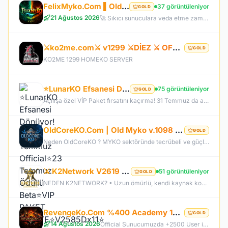
FelixMyko.Com ▌Old Myko v.1098 ▌70 Level CAP ▌Official : 21 Ağustos Cuma 22:00 ▌Starter Paket Bizden
37 görüntüleniyor
GOLD
21 Ağustos 2026
🚀 Sıkıcı sunuculara veda etme zamanı geldi! ⭐ Parlayan yıldız: FelixMyko! 💰 Sürekli kazandıran yapısı, bitmek bilmeyen Farm ve PK heyecanıyla eski MyKO ruhunu yeniden yaşamaya hazır ol! 📅 Açılış: 21 Ağustos Cuma – 🕙 22:00 🌐 Adres: FelixMyko.com 🎁 2.000 TL bakiye değerinde Starter Paket HEDİYE! 🔑 Starter Paket Kodu: 99998888777766665555 🌐 Panel: https://www.felixmyko.com 👉 Discord: http://discord.gg/MYACS 🟢 WhatsApp: https://wp.felixmyko.com ⚔️ Eski günlerin efsane savaşlarını, dostluk
⚔️ko2me.com⚔️ v1299 ⚔️DİEZ ⚔️ OFFİCAL 17.07.2026⚔️ JAPKO DRAKİ SERVER
GOLD
KO2ME 1299 HOMEKO SERVER
⭐LunarKO Efsanesi Dönüyor!⭐31 Temmuz Official⭐23 Temmuz Ödüllü Beta⭐VIP PAKET HEDİYE⭐V2585Dx11⭐
75 görüntüleniyor
GOLD
Açılışa özel VİP Paket fırsatını kaçırma! 31 Temmuz da aramıza katıl , unutamayacağın bir deneyim senin olsun!
OldCoreKO.Com | Old Myko v.1098 | Starter + Yan Pus Ücretsiz | Academy : 17 Temmuz 2026 -Cuma 21:00!
GOLD
Neden OldCoreKO ? MYKO sektöründe tecrübeli ve güçlü yönetim Oyuncu geri bildirimlerine önem veren şeffaf yapı Play to Win odaklı sistem anlayışı Dengeli ekonomi ve sürdürülebilir oyun yapısı Uzun soluklu, plansız kapanma riski olmayan sunucu vizyonu Deneyimli yönetim ekibimizin rehberliğinde, uzun soluklu ve unutulmaz bir maceraya hazır olun. OldCoreKO; heyecan dolu bir ortam, PK temposunun hiç durmadığı ve MYKO’nun özünü sonuna kadar yaşayabileceğiniz eşsiz bir atmosfer.
⚔️ K2Network V2619 – Yeni Nesil Farm Dönemi! | Ücretsiz PUS | +30 Rebirth | Auto Upgrade | 7/24 Farm
51 görüntüleniyor
GOLD
NEDEN K2NETWORK? • Uzun ömürlü, kendi kaynak koduna sahip gerçek bir proje – hazır dosya alıp 1 haftada patlayan server değil. • %100 farm mantığı – KC/TL zorunluluğu yok, her şey oynayarak kazanılabilir. • Upgrade sınırı yok! – +30 Rebirthe kadar ilerleyen, +5’e kadar basılan takılar! • Tamamen ücretsiz PUS, paranızı sevdiklerinize ve ailenize ayırabilirsiniz! • Upgrade oranları şeffaf – % kaç ihtimalle bastığını ekranda net görüyorsun. • Auto Upgrade sistemi oyuna direkt entegre
RevengeKo.Com %400 Academy 14 Ağustos 2026 | v.2585 Light Farm | 1500 TL Değerinde VIP Paket Hediye
GOLD
14 Ağustos 2026
Official Sunucumuzda +2500 User ile sorunsuz bir şekilde sunucumuzu aktif ettik. Aktif edilen sunucumuza geç kalmış veya başlayamayan oyuncularımız için 2. Akademi Sunucumuz 14 Ağustos Cuma günü Aktif Edilecektir. %400 DROP , %400 EXP , %400 Coins Drobu olarak sunucu 14 ağustosda academy olarak aktif edilecektir. Sunucumuz 1 Lv aktif edilmesine rağmen oyuncularımızın geri kalmaması için Akademi sunucumuz 83 Lv Başlangıç Full Skill olarak aktif edilecektir.