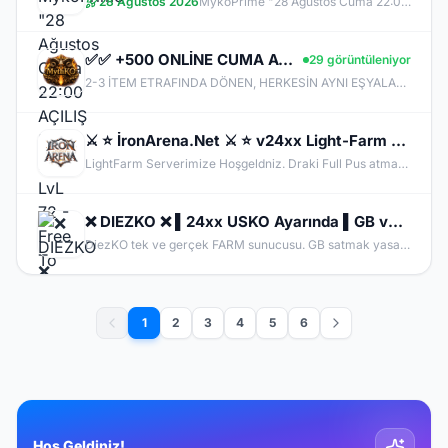
28 Ağustos 2026
MykoPrime "28 Ağustos Cuma 22:00 AÇILIŞ !"- Max LvL 72 - Free To Play - KC SATIŞI YOK
✅✅ +500 ONLİNE CUMA AÇILDI✅✅✅✅ƁÖYLE BIR SERVER YOK ✅✅✅✅MYTHKO
29 görüntüleniyor
2-3 İTEM ETRAFINDA DÖNEN, HERKESİN AYNI EŞYALARLA OYNADIĞI SUNUCULARDAN BIKMADIN MI? MYTHKO'DA YENİ WEAPON BOXLARI, TAKI SİSTEMLERİ, DRAGON ARMOR, PERK STAT, GÖREVLER, FARM ALANLARI VE KAZANÇ DOLU ETKİNLİKLER SENİ BEKLİYOR! ONLİNE KAL, KC KAZAN, KİLL AL PARA KAZAN, CR VE ETKİNLİKLERDEN ÖDÜLLER TOPLA. BİZDE AMAÇ SADECE PUS DEĞİL; UZUN SOLUKLU, EMEK VERDİKÇE KAZANDIĞIN GERÇEK BİR PvP DENEYİMİ!
⚔️ ⭐ İronArena.Net ⚔️ ⭐ v24xx Light-Farm Server ⭐⚔️⭐ 31.07.2026⭐⚔️⭐Güncellenmiş Yükseltilmiş Drop ve
LightFarm Serverimize Hoşgeldniz. Draki Full Pus atmaktadir Vip Paket Dahil. Talisman Aktiftr Usko Gibi Drakiden Materyal ile Yapılmaktadir.
❌ DIEZKO ❌ ▌24xx USKO Ayarında ▌GB ve İtem Satmak Yasak! ▌Trina Switch Pre Yok! ▌Beta bu Cuma
DiezKO tek ve gerçek FARM sunucusu. GB satmak yasak, PUS'ta avantaj sağlayan itemler yok. Trina , Shadow Piece ve Karivdis gibi eşyalar yok, Switch PRE ve türevleri yok. Sadece EMEK ve PK var.
1
2
3
4
5
6
Hoş Geldiniz!