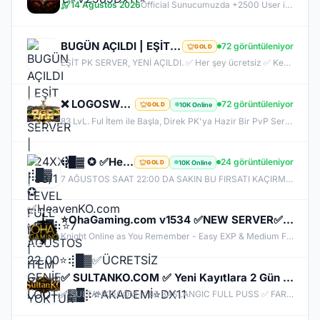
14 Ağustos 2026
Official Sunucumuzda +2500 User ile sorunsuz bir şekilde sunucumuzu aktif ettik. Aktif edilen sunucumuza geç kalmış veya başlayamayan oyuncularımız için 2. Akademi Sunucumuz 14 Ağustos Cuma günü Aktif Edilecektir. %400 DROP , %400 EXP , %400 Coins Drobu olarak sunucu 14 ağustosda academy olarak aktif edilecektir. Sunucumuz 1 Lv aktif edilmesine rağmen oyuncularımızın geri kalmaması için Akademi sunucumuz 83 Lv Başlangıç Full Skill olarak aktif edilecektir.
BUGÜN AÇILDI | EŞİT PK SERVER | V24XXX | 83/1 LEVEL FULL İTEM | İTEM SATIŞI YOKTUR
72 görüntüleniyor
GOLD
EŞİT PK SERVER, YENİ AÇILDI. ✅ Her şey ücretsiz ✅ Kesinlikle item satışı yok ✅ Herkes eşit şartlarda başlayacak ✅ JR, BDW, Chaos ve savaş etkinlikleri aktif ✅ Kalabalık ve rekabetçi PK ortamı Bu cumartesi saat 21:00’da yeniden bizimle olun. Arkadaşlarınızı da davet edin, hep birlikte daha güçlü ve daha kalabalık bir başlangıç yapalım! Desteğiniz ve anlayışınız için teşekkür ederiz.
❌ LOGOSWAR.COM ❌ [ 83/1 ] PK SERVER ▌FULL ITEM BAŞLANGIÇ ▌Adım Atamayacağın Kadar Kalabalık
72 görüntüleniyor
10K Online
GOLD
83 LvL. Ful İtem ile Başla, Direk PK'ya Hazir Bir PvP Server, Full Pus'da Hediye, 10.000 Oyuncu Kitlesi ile Türkiye'nin En Kalabalık PK Serveri, Sizlerde Hemen Yerinizi Alın.
⢾█▓ ✪ ✅HeavenKO.com ✅▓█⡷⭐7 AĞUSTOS 22.00⭐⢾█▓✅ÜCRETSİZ GENİE LOOT✅▓█⡷⭐AKADEMİ⭐DX11
24 görüntüleniyor
10K Online
GOLD
7 AĞUSTOS SAAT 22:00 DA SAKIN BU FIRSATI KAÇIRMA! BİZİMLE YOLA ÇIKAN HERKES BUGÜN İPTAL! BİZ İSE 6.AYIMIZI DEVİRDİK, İLK GÜNKİ GİBİ GEÇ KALMAYACAĞIN TEK SİSTEM!
⭐OhaGaming.com v1534 ✅NEW SERVER✅BETA 12.06.2026✅OFFICIAL 19.06.2026
Knight Online as You Remember - Easy EXP & Medium Farm - Cheat & Bug Free - Long Lasting & Stable Server - Active & Helpful Support - Balanced Skills & Classes - Friendly Community - Unique Features - New & Custom Events - Join us Now!
✅ SULTANKO.COM ✅ Yeni Kayıtlara 2 Gün 500x Drop Bonus! ✅⭐ Pk Farm Server Ücretsiz! ⭐ DELTASOFT⭐
✅ SULTANKO.COM ✅ 83 BASLANGIC FULL PUSS ✅ FARM PK SERVER ✅⭐ 29.05.2026 22:00 OFFICIAL ⭐ DELTASOFT⭐