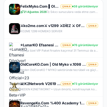
FelixMyko.Com ▌Old Myko v.1098 ▌70 Level CAP ▌Official : 21 Ağustos Cuma 22:00 ▌Starter Paket Bizden
38 görüntüleniyor
GOLD
21 Ağustos 2026
🚀 Sıkıcı sunuculara veda etme zamanı geldi! ⭐ Parlayan yıldız: FelixMyko! 💰 Sürekli kazandıran yapısı, bitmek bilmeyen Farm ve PK heyecanıyla eski MyKO ruhunu yeniden yaşamaya hazır ol! 📅 Açılış: 21 Ağustos Cuma – 🕙 22:00 🌐 Adres: FelixMyko.com 🎁 2.000 TL bakiye değerinde Starter Paket HEDİYE! 🔑 Starter Paket Kodu: 99998888777766665555 🌐 Panel: https://www.felixmyko.com 👉 Discord: http://discord.gg/MYACS 🟢 WhatsApp: https://wp.felixmyko.com ⚔️ Eski günlerin efsane savaşlarını, dostluk
⚔️ko2me.com⚔️ v1299 ⚔️DİEZ ⚔️ OFFİCAL 17.07.2026⚔️ JAPKO DRAKİ SERVER
GOLD
KO2ME 1299 HOMEKO SERVER
⭐LunarKO Efsanesi Dönüyor!⭐31 Temmuz Official⭐23 Temmuz Ödüllü Beta⭐VIP PAKET HEDİYE⭐V2585Dx11⭐
76 görüntüleniyor
GOLD
Açılışa özel VİP Paket fırsatını kaçırma! 31 Temmuz da aramıza katıl , unutamayacağın bir deneyim senin olsun!
OldCoreKO.Com | Old Myko v.1098 | Starter + Yan Pus Ücretsiz | Academy : 17 Temmuz 2026 -Cuma 21:00!
GOLD
Neden OldCoreKO ? MYKO sektöründe tecrübeli ve güçlü yönetim Oyuncu geri bildirimlerine önem veren şeffaf yapı Play to Win odaklı sistem anlayışı Dengeli ekonomi ve sürdürülebilir oyun yapısı Uzun soluklu, plansız kapanma riski olmayan sunucu vizyonu Deneyimli yönetim ekibimizin rehberliğinde, uzun soluklu ve unutulmaz bir maceraya hazır olun. OldCoreKO; heyecan dolu bir ortam, PK temposunun hiç durmadığı ve MYKO’nun özünü sonuna kadar yaşayabileceğiniz eşsiz bir atmosfer.
⚔️ K2Network V2619 – Yeni Nesil Farm Dönemi! | Ücretsiz PUS | +30 Rebirth | Auto Upgrade | 7/24 Farm
73 görüntüleniyor
GOLD
NEDEN K2NETWORK? • Uzun ömürlü, kendi kaynak koduna sahip gerçek bir proje – hazır dosya alıp 1 haftada patlayan server değil. • %100 farm mantığı – KC/TL zorunluluğu yok, her şey oynayarak kazanılabilir. • Upgrade sınırı yok! – +30 Rebirthe kadar ilerleyen, +5’e kadar basılan takılar! • Tamamen ücretsiz PUS, paranızı sevdiklerinize ve ailenize ayırabilirsiniz! • Upgrade oranları şeffaf – % kaç ihtimalle bastığını ekranda net görüyorsun. • Auto Upgrade sistemi oyuna direkt entegre
RevengeKo.Com %400 Academy 14 Ağustos 2026 | v.2585 Light Farm | 1500 TL Değerinde VIP Paket Hediye
GOLD