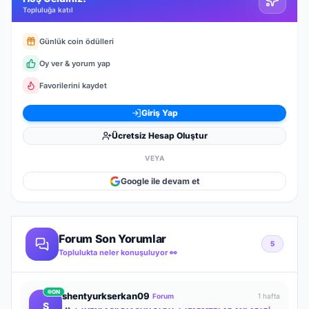
Topluluğa katıl
Günlük coin ödülleri
Oy ver & yorum yap
Favorilerini kaydet
Giriş Yap
Ücretsiz Hesap Oluştur
VEYA
Google ile devam et
Forum Son Yorumlar
5
Toplulukta neler konuşuluyor 👀
ON
shentyurkserkan09
Forum
1 hafta
S