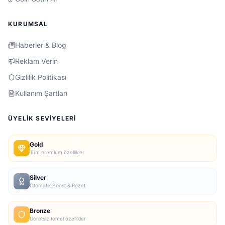
KURUMSAL
Haberler & Blog
Reklam Verin
Gizlilik Politikası
Kullanım Şartları
ÜYELIK SEVIYELERI
Gold
Tüm premium özellikler
Silver
Otomatik Boost & Rozet
Bronze
Ücretsiz temel özellikler