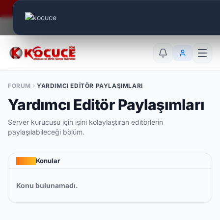
Era Online - 2 Milyar Elmas Ödülü Sizleri Bekliyor..
Canlı Aktif:
881
TR
EN
AR
FORUM
YARDIMCI EDITÖR PAYLAŞIMLARI
Yardımcı Editör Paylaşımları
Server kurucusu için işini kolaylaştıran editörlerin
paylaşılabileceği bölüm.
Konular
Konu bulunamadı.