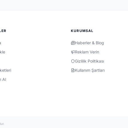
LER
KURUMSAL
a
Haberler & Blog
kle
Reklam Verin
Gizlilik Politikası
ketleri
Kullanım Şartları
n Al
ur.