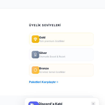
ÜYELIK SEVIYELERI
Gold
Tüm premium özellikler
Silver
Otomatik Boost & Rozet
Bronze
Ücretsiz temel özellikler
Paketleri Karşılaştır
Discord'a Katıl