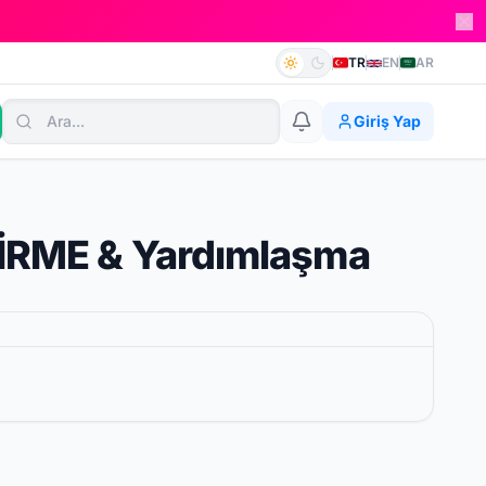
TR
EN
AR
Giriş Yap
ŞTİRME & Yardımlaşma