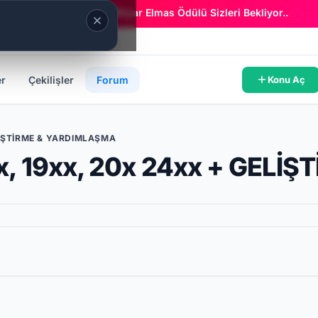
Era Online - 2 Milyar Elmas Ödülü Sizleri Bekliyor..
er
Çekilişler
Forum
Konu Aç
LİŞTİRME & YARDIMLAŞMA
xx, 19xx, 20x 24xx + GELİ