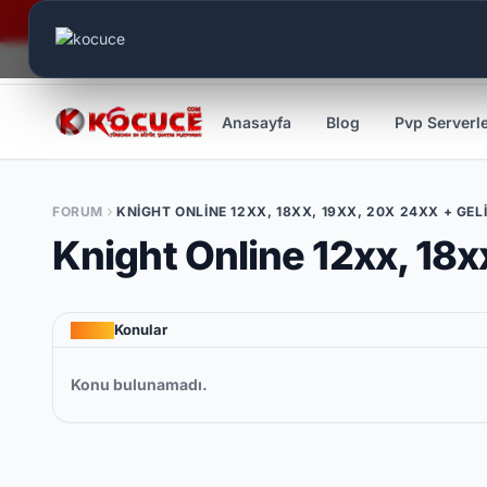
Canlı Aktif:
455
Anasayfa
Blog
Pvp Serverl
FORUM
KNIGHT ONLINE 12XX, 18XX, 19XX, 20X 24XX + GE
Knight Online 12xx, 18
Konular
Konu bulunamadı.