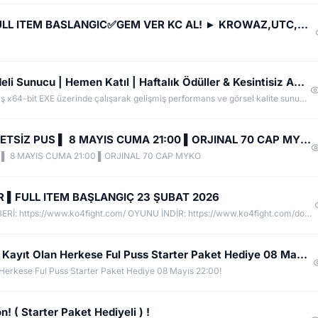
HAYAT KO ✅83/1 EŞİT PK SERVER✅ FULL ITEM BASLANGIC✅GEM VER KC AL! ► KROWAZ,UTC,KANAT,RANK SİSTEMİ
ForgottenKO | 64 Bit MYKO | Uzun Vadeli Sunucu | Hemen Katıl | Haftalık Ödüller & Kesintisiz Aksiyon
Oyun, tam HD desteğiyle tamamen optimize edilmiş x64-bit EXE üzerinde çalışarak gelişmiş performans ve görsel kalite sunuyor. Oyuncular, hem İngilizce hem de Türkçe olarak sunulan gelişmiş seçenek ayarlarının yanı sıra, maksimum kolaylık için Karakter Seçme Sistemi, Klan Transfer Sistemi ve Otomatik Yeniden Bağlanma özelliğinden de yararlanabilirler. Ayrıca oyun içi video kayıt sistemi, Mage TP etkinleştirme/devre dışı bırakma ve güvenli Karakter Seal sistemi de entegre ettik. Kraliyet Pelerinle
✅ THEHİTKO.COM ✅ ▌ TAMAMEN ÜCRETSİZ PUS ▌ 8 MAYIS CUMA 21:00 ▌ORJINAL 70 CAP MYKO
▌ 8 MAYIS CUMA 21:00 ▌ORJINAL 70 CAP MYKO
ER ▌FULL ITEM BAŞLANGIÇ 23 ŞUBAT 2026
WEB SİTE : https://www.ko4fight.com/ OYUN REHBERİ: https://www.ko4fight.com/ OYUNU İNDİR: https://www.ko4fight.com/downloads
EskiKnightOnline v25xMyko Server Ön Kayıt Olan Herkese Ful Puss Starter Paket Hediye 08 Mayıs 22:00!
Herkese Ful Puss Starter Paket Hediye 08 Mayıs 22:00!
 Starter Paket Hediyeli ) !