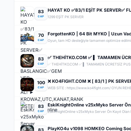
83
CAP
1299 EŞİT PK SERVER
70
CAP
83
CAP
✅ THEHİTKO.COM ✅ ▌ TAMAMEN ÜCRETSİZ PUS 
❌ KO4FIGHT.COM ❌ [ 83/1 ] PK SERV
100
CAP
83
CAP
EskiKnightOnline v25xMyko Server Ön Kayıt Olan 
PlayKO4u v1098 HOMKEO Coming Soon! (
83