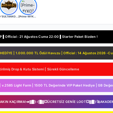
✅ SULTANKO.COM ✅ Yeni Kayıtlara 2 Gün 500x Drop Bonus! ✅⭐ Pk Farm Server Ücretsiz! ⭐ DELTASOFT⭐
[Prime-MYKO] - [New Server The REBORN] - [BETA - 17.07.2026] - [OFFICIAL - 24.07.2026]
▌Official : 21 Ağustos Cuma 22:00 ▌Starter Paket Bizden !
DİYE | 1.000.000 TL Ödül Havuzu | Official : 14 Ağustos 2026 -C
irilmiş Drop & Kutu Sistemi | Sürekli Güncelleme
2585 Light Farm | 1500 TL Değerinde VIP Paket Hediye | GB Değerl
SAKIN KAÇIRMA!📣▓█⡷⢾█▓💥ÜCRETSİZ GENİE LOOT💥▓█⡷🚀AKADE