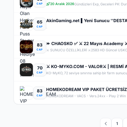
20 Aralık 2026
CAP
Gündüzleri Exp, Geceleri PK: Du
65
CAP
.
83
CAP
70
CAP
HOMEKODREAM VIP PAKET ÜCRETSİZ 
83
CAP
HOMEKODREAM - VACS - Vers.24xx - Play 2 Win
1