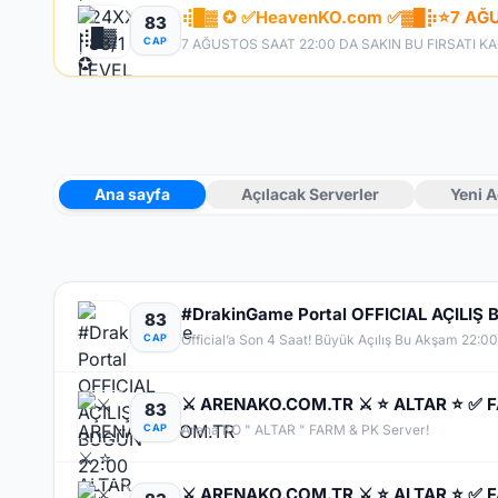
83
CAP
Ana sayfa
Açılacak Serverler
Yeni A
#DrakinGame Portal OFFICIAL AÇILIŞ 
83
CAP
⚔️ ARENAKO.COM.TR ⚔️ ⭐ ALTAR ⭐ ✅ 
83
CAP
Arena KO " ALTAR " FARM & PK Server!
⚔️ ARENAKO.COM.TR ⚔️ ⭐ ALTAR ⭐ ✅ 