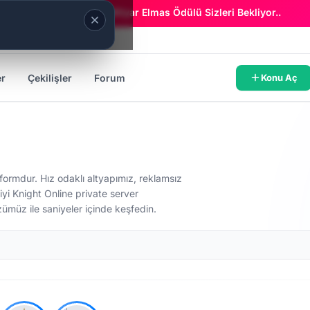
Era Online - 2 Milyar Elmas Ödülü Sizleri Bekliyor..
er
Çekilişler
Forum
Konu Aç
atformdur. Hız odaklı altyapımız, reklamsız
iyi Knight Online private server
üzümüz ile saniyeler içinde keşfedin.