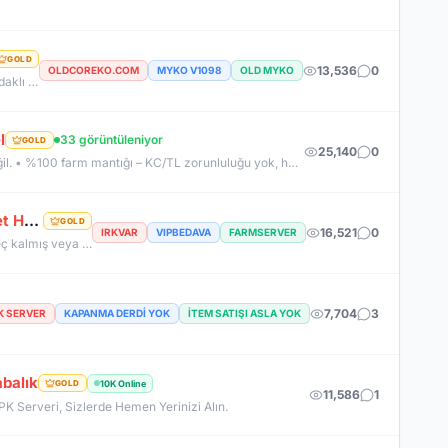
GOLD
13,536
0
OLDCOREKO.COM
MYKO V1098
OLD MYKO
Neden OldCoreKO ? MYKO sektöründe tecrübeli ve güçlü yönetim Oyuncu geri bildirimlerine önem veren şeffaf yapı Play to Win odaklı sistem anlayışı Dengeli ekonomi ve sürdürülebilir oyun yapısı Uzun soluklu, plansız kapanma riski olmayan sunucu vizyonu Deneyimli yönetim ekibimizin rehberliğinde, uzun soluklu ve unutulmaz bir maceraya hazır olun. OldCoreKO; heyecan dolu bir ortam, PK temposunun hiç durmadığı ve MYKO’nun özünü sonuna kadar yaşayabileceğiniz eşsiz bir atmosfer.
l
33 görüntüleniyor
GOLD
25,140
0
NEDEN K2NETWORK? • Uzun ömürlü, kendi kaynak koduna sahip gerçek bir proje – hazır dosya alıp 1 haftada patlayan server değil. • %100 farm mantığı – KC/TL zorunluluğu yok, her şey oynayarak kazanılabilir. • Upgrade sınırı yok! – +30 Rebirthe kadar ilerleyen, +5’e kadar basılan takılar! • Tamamen ücretsiz PUS, paranızı sevdiklerinize ve ailenize ayırabilirsiniz! • Upgrade oranları şeffaf – % kaç ihtimalle bastığını ekranda net görüyorsun. • Auto Upgrade sistemi oyuna direkt entegre
RevengeKo.Com %400 Academy 14 Ağustos 2026 | v.2585 Light Farm | 1500 TL Değerinde VIP Paket Hediye
GOLD
16,521
0
IRKVAR
VIPBEDAVA
FARMSERVER
Official Sunucumuzda +2500 User ile sorunsuz bir şekilde sunucumuzu aktif ettik. Aktif edilen sunucumuza geç kalmış veya başlayamayan oyuncularımız için 2. Akademi Sunucumuz 14 Ağustos Cuma günü Aktif Edilecektir. %400 DROP , %400 EXP , %400 Coins Drobu olarak sunucu 14 ağustosda academy olarak aktif edilecektir. Sunucumuz 1 Lv aktif edilmesine rağmen oyuncularımızın geri kalmaması için Akademi sunucumuz 83 Lv Başlangıç Full Skill olarak aktif edilecektir.
7,704
3
PK SERVER
KAPANMA DERDİ YOK
İTEM SATIŞI ASLA YOK
balık
10K Online
GOLD
11,586
1
 PK Serveri, Sizlerde Hemen Yerinizi Alın.