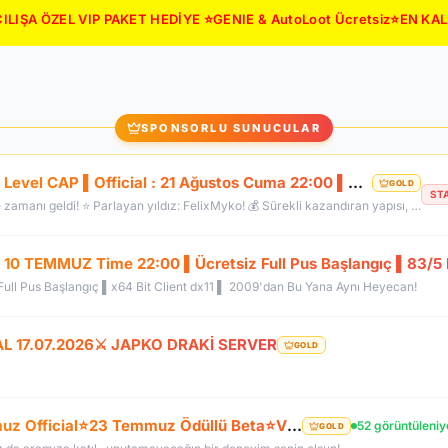
ILIŞA ÖZEL VIP PAKET HEDİYE ⭐GENIE & AutoLoot Ücretsiz⭐EN KA
SPONSORLU SUNUCULAR
FelixMyko.Com ▌Old Myko v.1098 ▌70 Level CAP ▌Official : 21 Ağustos Cuma 22:00 ▌Starter Paket Bizden
GOLD
ST
🚀 Sıkıcı sunuculara veda etme zamanı geldi! ⭐ Parlayan yıldız: FelixMyko! 💰 Sürekli kazandıran yapısı, bitmek bilmeyen Farm ve PK heyecanıyla eski MyKO ruhunu yeniden yaşamaya hazır ol! 📅 Açılış: 21 Ağustos Cuma – 🕙 22:00 🌐 Adres: FelixMyko.com 🎁 2.000 TL bakiye değerinde Starter Paket HEDİYE! 🔑 Starter Paket Kodu: 99998888777766665555 🌐 Panel: https://www.felixmyko.com 👉 Discord: http://discord.gg/MYACS 🟢 WhatsApp: https://wp.felixmyko.com ⚔️ Eski günlerin efsane savaşlarını, dostluk
0 TEMMUZ Time 22:00 ▌Ücretsiz Full Pus Başlangıç ▌83/5 
ll Pus Başlangıç ▌x64 Bit Client dx11 ▌ 2009'dan Bu Yana Aynı Heyecan!
CAL 17.07.2026⚔️ JAPKO DRAKİ SERVER
GOLD
⭐LunarKO Efsanesi Dönüyor!⭐31 Temmuz Official⭐23 Temmuz Ödüllü Beta⭐VIP PAKET HEDİYE⭐V2585Dx11⭐
52 görüntüleniy
GOLD