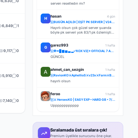
6,630
0
serverı resetledın mı?
hasan
4 gün
H
BUGÜN AÇILDI | EŞİT PK SERVER | V24XXX | 83/1 LEVEL FULL İTEM | İTEM SATIŞI YOKTUR
6,849
1
Hayırlı olsun çok güzel server şuanda
böyle pk serveri yok 83/1 pk özlemiştik
tskler
garez993
1 hafta
G
9,117
0
☢️⏩█ ▆ ▅ ▃ ▂✅KOX V2[⭐ OFFICIAL 7 AĞUSTOS CUMA 22.00 ▌V.2⭐] ✅ ⚔️⋆ BOL ETKİNLİK ⋆⚔️ ⋆ LIGHT FARM ⚔️
GÜNCEL
ahmet_can_sezgin
1 hafta
5,910
0
RavionKO⚔️AphellioS⚔️v23x⚔️Farm⚔️BETA 26.07.2026 [21:00] ⚔️OFFİCAL 31.07.2026 [21:00]⚔️Bakiye Ödüllü
hayırlı olsun
feroo
1 hafta
⚔️ HeroesKO | EASY EXP • HARD GB • 7/24 CR • FARM & PK ⚔️
7,140
0
Upppppppppppp
Sıralamada üst sıralara çık!
Premium üyelikle sunucunu öne çıkar.