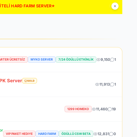
LİTELİ HARD FARM SERVER⭐
9,150
1
ARTER ÜCRETSIZ
MYKO SERVER
7/24 ÖDÜLLÜ ETKINLIK
PK Server
GOLD
11,913
1
11,460
19
1299 HOMEKO
or
12,831
0
VIP PAKET HEDIYE
HARD FARM
ÖDÜLLÜ CSW BETA