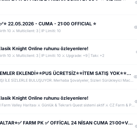
 22.05.2026 - CUMA - 21:00 OFFICIAL ⭐
h 10 ⚔️ Multiclient: 3 | IP Limiti: 10
sik Knight Online ruhunu özleyenlere!
h 10 ⚔️ Multiclient: 3 | IP Limiti: 10 ⚔️ Upgrade: +9 | Takı: +2
✅ ⚔️LİGHT HOMEKO SERVER⭐⭐YENİ İTEMLER EKLENDİ⭐⭐PUS ÜCRETSİZ⭐⭐İTEM SATIŞ YOK⭐⭐HİLE VE BUGLAR FİX ✅ ⚔️
KnightWAR 24xx HOMEKO YEPYENİ OYUN ANLAYIŞI İLE SİZLERLE BULUŞUYOR. Merhaba Şovalyeler, Sizleri Sürükleyici Maceralarıyla, Sorunsuz Ve Hilesiz Ve Eşit Oyun Oynayabileceginiz, Güzel Ve Keyifli Vakit Geçireceğiniz Bir Sunucu İle Karşılıyor ve İyi Oyunlar Diliyoruz. KnightWAR Sunucumuz Hakkında Oyun İçi Bilgi Almak İçin DİSCORD kanalımıza katılın ! Sürüm v.24xx HOME KO Light Farm
sik Knight Online ruhunu özleyenlere!
⚙ ÖNE ÇIKAN ÖZELLİKLER ⚙​ ⚔️ CROSSGAME Özel Farm Valley Haritası ⚔️ Günlük & Tekrarlı Quest sistemi aktif ⚔️ CZ Farm & PK ağırlıklı oyun anlayışı ⚔️ Bahçe farmı değerli! ⚔️Draki's Tower aktif ⚔️ İsiloon & Felankor ilk günden itibaren aktif ⚔️ Manner Sistemi aktif — Manner Store'dan alışveriş yapılabilir
⚔️ARENAKO.COM.TR ⚔️ ARENAWORLD ALTAR⭐✅ FARM PK ✅ OFFİCAL 24 NİSAN CUMA 21:00⭐VERSİYON 24xx | USKO⭐