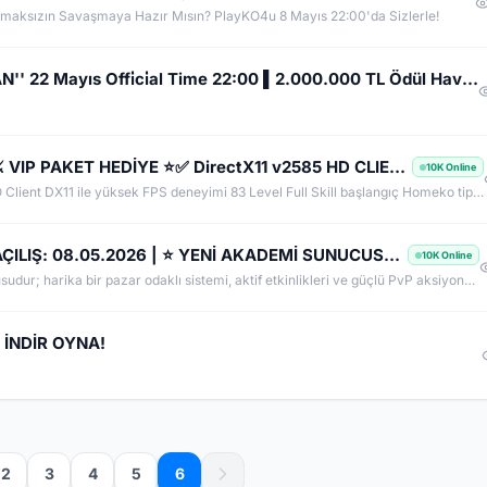
rmaksızın Savaşmaya Hazır Mısın? PlayKO4u 8 Mayıs 22:00'da Sizlerle!
AkinGaming.net ▌Yeni Sunucu ''DESTAN'' 22 Mayıs Offi̇ci̇al Time 22:00 ▌2.000.000 TL Ödül Havuzu▌Myko
⏩ CHAOSKO ✅ ⚔️ 22 Mayıs Academy ⚔️ VIP PAKET HEDİYE ⭐✅ DirectX11 v2585 HD CLIENT ⭐ KEYSOFT ⭐ HOMEKO
10K Online
⚔️ SUNUCU ÖZELLİKLERİ ⚔️​ 2583 HD Güncel USKO Client DX11 ile yüksek FPS deneyimi 83 Level Full Skill başlangıç Homeko tipi DB yapısı GB ve item değerli ekonomi Anti AFK sistemi 7/24 aktif GM desteği CHAOSKO - GENEL BİLGİLER​ Başlangıç Bilgileri ⚔️ Sunucumuza 83 Lv başlangıç ve FULL Skill olarak Maradon'da başlıyorsunuz. Açılışta maksimum karakterinizi 83 Lv + 5 REB yapabileceksiniz. İlerleyen dönemlerde kademe kademe REB seviyeleri arttırılacaktır.
⚔️ KO-MYKO.COM - VALOR⚔️ | RESMİ AÇILIŞ: 08.05.2026 | ⭐ YENİ AKADEMİ SUNUCUSU & HOŞ GELDİN HEDİYESİ ⭐
10K Online
KO-MyKO, 72 seviye sınırına sahip bir farm sunucusudur; harika bir pazar odaklı sistemi, aktif etkinlikleri ve güçlü PvP aksiyonu bulunur. Knight Online’ın ilk versiyonlarını sevdiyseniz, sunucumuz nostaljik dönemi deneyimlemek için doğru yerdir.
İNDİR OYNA!
2
3
4
5
6