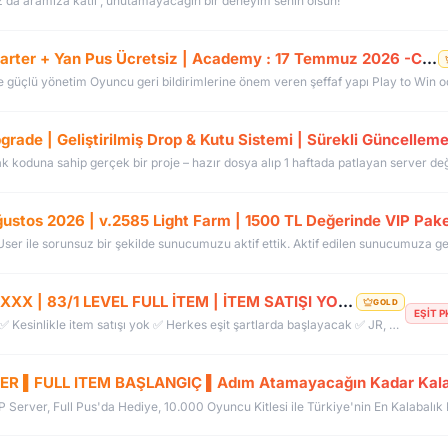
z da aramıza katıl , unutamayacağın bir deneyim senin olsun!
OldCoreKO.Com | Old Myko v.1098 | Starter + Yan Pus Ücretsiz | Academy : 17 Temmuz 2026 -Cuma 21:00!
rade | Geliştirilmiş Drop & Kutu Sistemi | Sürekli Güncelleme
BUGÜN AÇILDI | EŞİT PK SERVER | V24XXX | 83/1 LEVEL FULL İTEM | İTEM SATIŞI YOKTUR
GOLD
EŞİT 
EŞİT PK SERVER, YENİ AÇILDI. ✅ Her şey ücretsiz ✅ Kesinlikle item satışı yok ✅ Herkes eşit şartlarda başlayacak ✅ JR, BDW, Chaos ve savaş etkinlikleri aktif ✅ Kalabalık ve rekabetçi PK ortamı Bu cumartesi saat 21:00’da yeniden bizimle olun. Arkadaşlarınızı da davet edin, hep birlikte daha güçlü ve daha kalabalık bir başlangıç yapalım! Desteğiniz ve anlayışınız için teşekkür ederiz.
ER ▌FULL ITEM BAŞLANGIÇ ▌Adım Atamayacağın Kadar Kala
vP Server, Full Pus'da Hediye, 10.000 Oyuncu Kitlesi ile Türkiye'nin En Kalabalık