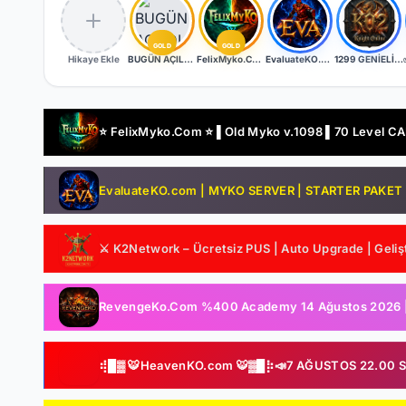
GOLD
GOLD
Hikaye Ekle
BUGÜN AÇILDI | EŞİT PK SERVER | V24XXX | 83/1 LEVEL FULL İTEM | İTEM SATIŞI YOKTUR
FelixMyko.Com ▌Old Myko v.1098 ▌70 Level CAP ▌Official : 21 Ağustos Cuma 22:00 ▌Starter Paket Bizden
EvaluateKO.com | Myko | 1.000.000 TL Ödül Havuzu | Official : 14 Ağustos 2026 -Cuma 21:00!
1299 GENİELİ SERVER
⭐ FelixMyko.Com ⭐ ▌Old Myko v.1098 ▌70 Level CAP 
EvaluateKO.com | MYKO SERVER | STARTER PAKET HE
⚔️ K2Network – Ücretsiz PUS | Auto Upgrade | Gelişt
RevengeKo.Com %400 Academy 14 Ağustos 2026 | v.
⢾█▓ 🐯HeavenKO.com 🐯▓█⡷📣7 AĞUSTOS 22.00 