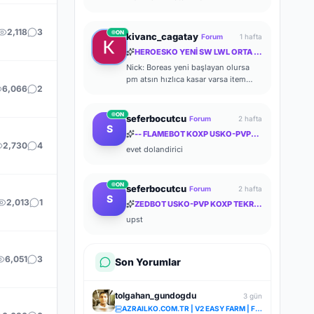
2,118
3
ON
kivanc_cagatay
Forum
1 hafta
HEROESKO YENİ SW LWL ORTA İTEM ORTA FARM ODAKLI HERKESİ BEKLERİZ
Nick: Boreas yeni başlayan olursa
pm atsın hızlıca kasar varsa item
6,066
2
verir yardımcı olurum zaten kasması
kolay ben de başlayalı çok olmadı
ON
seferbocutcu
Forum
2 hafta
S
-- FLAMEBOT KOXP USKO-PVP-STEAM GEÇERLİ PRİVETE KOXP--
2,730
4
evet dolandirici
ON
seferbocutcu
Forum
2 hafta
S
2,013
1
ZEDBOT USKO-PVP KOXP TEKRAR SİZLERLE!
upst
6,051
3
Son Yorumlar
tolgahan_gundogdu
3 gün
AZRAILKO.COM.TR | V2 EASY FARM | FULL PUS | ŞİMDİ AÇILDI | İNDİR BAŞLA