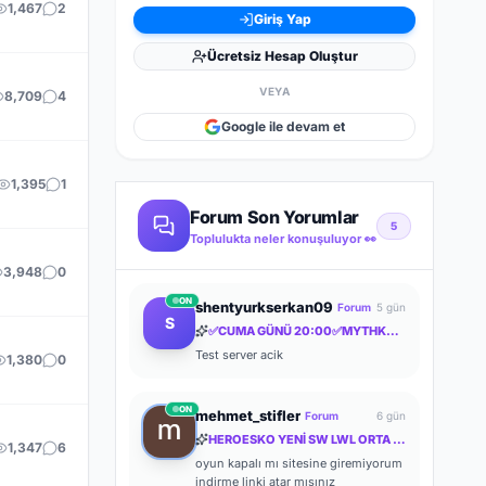
1,467
2
Giriş Yap
Ücretsiz Hesap Oluştur
VEYA
8,709
4
Google ile devam et
1,395
1
Forum Son Yorumlar
5
Toplulukta neler konuşuluyor 👀
3,948
0
ON
shentyurkserkan09
Forum
5 gün
S
✅CUMA GÜNÜ 20:00✅MYTHKO .COM⚔️AKARA's TAKI ✅ YENİ KUTULAR ✅ YENİ İTEMLER ✅ FULL PUS BAŞLA✅
Test server acik
1,380
0
ON
mehmet_stifler
Forum
6 gün
HEROESKO YENİ SW LWL ORTA İTEM ORTA FARM ODAKLI HERKESİ BEKLERİZ
1,347
6
oyun kapalı mı sitesine giremiyorum
indirme linki atar mısınız