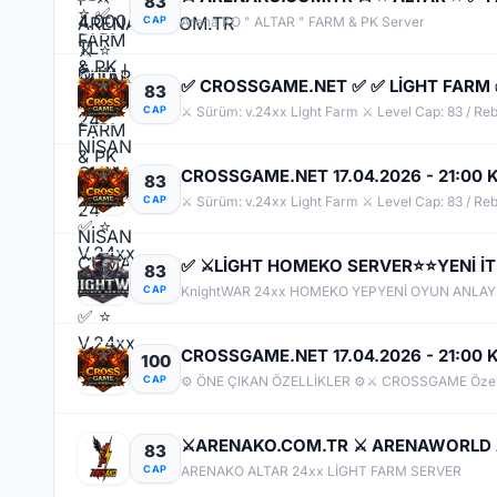
83
CAP
Arena KO " ALTAR " FARM & PK Server
✅ CROSSGAME.NET ✅ ✅ LİGHT FARM ✅⭐
83
CAP
⚔️ Sürüm: v.24xx Light Farm ⚔️ Level Cap: 83 / Rebirt
CROSSGAME.NET 17.04.2026 - 21:00 Kla
83
CAP
⚔️ Sürüm: v.24xx Light Farm ⚔️ Level Cap: 83 / Rebirt
83
CAP
CROSSGAME.NET 17.04.2026 - 21:00 Kla
100
CAP
83
CAP
ARENAKO ALTAR 24xx LİGHT FARM SERVER