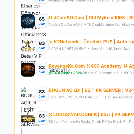
Açılışa özel VİP Paket fırsatını kaçırma! 31 Temmu
65
CAP
⚔️ K2Network – Ücretsiz PUS | Auto Upg
83
CAP
83
14 Ağustos 2026
CAP
83
CAP
❌ LOGOSWAR.COM ❌ [ 83/1 ] PK SERV
83
CAP
83 LvL. Ful İtem ile Başla, Direk PK'ya Hazir Bir P