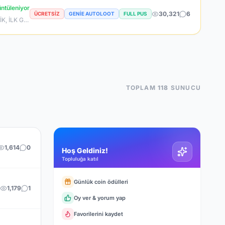
ntüleniyor
30,321
6
ÜCRETSIZ
GENIE AUTOLOOT
FULL PUS
7 AĞUSTOS SAAT 22:00 DA SAKIN BU FIRSATI KAÇIRMA! BİZİMLE YOLA ÇIKAN HERKES BUGÜN İPTAL! BİZ İSE 6.AYIMIZI DEVİRDİK, İLK GÜNKİ GİBİ GEÇ KALMAYACAĞIN TEK SİSTEM!
TOPLAM
118
SUNUCU
1,614
0
Hoş Geldiniz!
Topluluğa katıl
Günlük coin ödülleri
1,179
1
Oy ver & yorum yap
Favorilerini kaydet