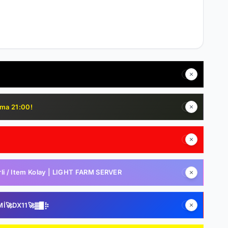
uma 21:00!
i / Item Kolay | LIGHT FARM SERVER
Mİ🚀DX11🚀▓█⡷