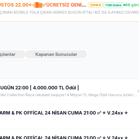
⢾█▓ ✪ ✅HeavenKO.com ✅▓█⡷⭐7 AĞUSTOS 22.00⭐⢾█▓✅ÜCRETSİZ GENİE LOOT✅▓█⡷⭐AKADEMİ⭐DX11
68 görü
10K Online
GOLD
çılanlar
Kapanan Sunucular
BUGÜN 22:00 | 4.000.000 TL Ödül |
Official’a Son 4 Saat! Büyük Açılış Bu Akşam 22:00’da! Collection Race rekabeti başlıyor! 4 Milyon TL Mega Ödül Havuzu sizleri bekliyor! 5 Farklı Academy Sistemi ile yepyeni bir yarış dönemi başlıyor! Hazır mısınız? DrakinGame sahneye çıkıyor! ▁▁▁▁▁▁▁▁▁▁▁▁▁▁▁▁▁▁▁▁▁▁▁▁▁▁▁▁▁▁▁▁▁▁▁ Web Sitemiz: https://drakingame.com/ Forumumuz: https://drakingame.net/ https://fluxer.gg/EL8m6D6k https://discord.gg/drakingame
FARM & PK OFFİCAL 24 NİSAN CUMA 21:00 ✅ ⭐ V.24xx ⭐
FARM & PK OFFİCAL 24 NİSAN CUMA 21:00 ✅ ⭐ V.24xx ⭐