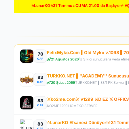
⭐LunarKO⭐31 Temmuz CUMA 21.00 da Başlıyor⭐ AÇ
70
21 Ağustos 2026
CAP
TURKKO.NET ▌''ACADEMY'' Sunucusu 1
83
20 Şubat 2059
CAP
TURKKO.NET ▌83/1 PK Server ▌Fu
⚔️ko2me.com⚔️ v1299 ⚔️DİEZ ⚔️ OFFİ
83
CAP
KO2ME 1299 HOMEKO SERVER
83
CAP