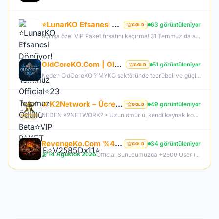
⭐LunarKO Efsanesi Dönüyor!⭐31 Temmuz Official⭐23 Temmuz Ödüllü Beta⭐VIP PAKET HEDİYE⭐V2585Dx11⭐
63 görüntüleniyor
GOLD
Açılışa özel VİP Paket fırsatını kaçırma! 31 Temmuz da aramıza katıl , unutamayacağın bir deneyim senin olsun!
OldCoreKO.Com | Old Myko v.1098 | Starter + Yan Pus Ücretsiz | Academy : 17 Temmuz 2026 -Cuma 21:00!
51 görüntüleniyor
GOLD
Neden OldCoreKO ? MYKO sektöründe tecrübeli ve güçlü yönetim Oyuncu geri bildirimlerine önem veren şeffaf yapı Play to Win odaklı sistem anlayışı Dengeli ekonomi ve sürdürülebilir oyun yapısı Uzun soluklu, plansız kapanma riski olmayan sunucu vizyonu Deneyimli yönetim ekibimizin rehberliğinde, uzun soluklu ve unutulmaz bir maceraya hazır olun. OldCoreKO; heyecan dolu bir ortam, PK temposunun hiç durmadığı ve MYKO’nun özünü sonuna kadar yaşayabileceğiniz eşsiz bir atmosfer.
⚔️ K2Network – Ücretsiz PUS | Auto Upgrade | Geliştirilmiş Drop & Kutu Sistemi | Sürekli Güncellemel
49 görüntüleniyor
GOLD
NEDEN K2NETWORK? • Uzun ömürlü, kendi kaynak koduna sahip gerçek bir proje – hazır dosya alıp 1 haftada patlayan server değil. • %100 farm mantığı – KC/TL zorunluluğu yok, her şey oynayarak kazanılabilir. • Upgrade sınırı yok! – +30 Rebirthe kadar ilerleyen, +5’e kadar basılan takılar! • Tamamen ücretsiz PUS, paranızı sevdiklerinize ve ailenize ayırabilirsiniz! • Upgrade oranları şeffaf – % kaç ihtimalle bastığını ekranda net görüyorsun. • Auto Upgrade sistemi oyuna direkt entegre
RevengeKo.Com %400 Academy 14 Ağustos 2026 | v.2585 Light Farm | 1500 TL Değerinde VIP Paket Hediye
34 görüntüleniyor
GOLD
14 Ağustos 2026
Official Sunucumuzda +2500 User ile sorunsuz bir şekilde sunucumuzu aktif ettik. Aktif edilen sunucumuza geç kalmış veya başlayamayan oyuncularımız için 2. Akademi Sunucumuz 14 Ağustos Cuma günü Aktif Edilecektir. %400 DROP , %400 EXP , %400 Coins Drobu olarak sunucu 14 ağustosda academy olarak aktif edilecektir. Sunucumuz 1 Lv aktif edilmesine rağmen oyuncularımızın geri kalmaması için Akademi sunucumuz 83 Lv Başlangıç Full Skill olarak aktif edilecektir.