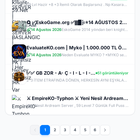
59 Lvl Hazir +8 +3 İtemli Olarak Başlarsınız . Np Kasarak +4 ve +9 İtem alabilirsiniz. Yıllardır Açık.
✪ ✅EskoGame.org ✅▓█⡷⭐14 AĞUSTOS 22.00⭐⢾█▓✅ERKEN KAYITA VİP PAKET HEDİYE !✅▓█⡷👉 v25XX FARM 👈
14 Ağustos 2026
EskoGame 2014 yılından beri knight online pvp sektöründe kesintisiz hizmet vermektedir. Aktif sunucuları +1000 Gündür onlinedir, yeni sunucular senede 1 kere açılır, takipde kalın!
EvaluateKO.com | Myko | 1.000.000 TL Ödül Havuzu | Official : 14 Ağustos 2026 -Cuma 21:00!
14 Ağustos 2026
Neden Evaluate MYKO ? •MYKO sektöründe tecrübeli ve güçlü yönetim •Oyuncu geri bildirimlerine önem veren şeffaf yapı •Play to Win odaklı sistem anlayışı •Dengeli ekonomi ve sürdürülebilir oyun yapısı •Uzun soluklu, plansız kapanma riski olmayan sunucu vizyonu ️Neden VACS Client? Evaluate MYKOKO’da VACS Client altyapısı tercih edilmiştir. Bunun başlıca sebepleri: •4K Client EXE desteği ile yüksek stabilite •Uyumlu sistemlerde 1.000+ FPS performans •Virüssüz, temiz ve optimize edilmiş
✅✅ GB ZOR - A- Ç - I - L - I - Y - O - R ✅✅ FARMERLAR ANLADI BİLE !! MYTHKO 20:00 'da ONLİNE ✅✅
51 görüntüleniyor
2-3 İTEM ETRAFINDA DÖNEN, HERKESİN AYNI EŞYALARLA OYNADIĞI SUNUCULARDAN BIKMADIN MI? MYTHKO'DA YENİ WEAPON BOXLARI, TAKI SİSTEMLERİ, DRAGON ARMOR, PERK STAT, GÖREVLER, FARM ALANLARI VE KAZANÇ DOLU ETKİNLİKLER SENİ BEKLİYOR! ONLİNE KAL, KC KAZAN, KİLL AL PARA KAZAN, CR VE ETKİNLİKLERDEN ÖDÜLLER TOPLA. BİZDE AMAÇ SADECE PUS DEĞİL; UZUN SOLUKLU, EMEK VERDİKÇE KAZANDIĞIN GERÇEK BİR PvP DENEYİMİ!
⚔️ EmpireKO-Typhon ⚔️ Yeni Nesil Ardream Server v2508 - DX11 ⚔️Official Açıldı⚔️
Yeni Nesil Ardream Server , 59 Level 7 Günlük Full Puss Başlangıç Genie, Clan Premium, Speed Potion, Superior Cab ücretsizdir.
1
2
3
4
5
6