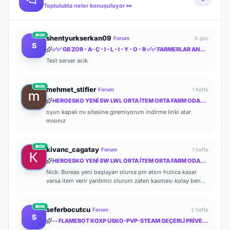
Toplulukta neler konuşuluyor 👀
ON
shentyurkserkan09
Forum
6 gün
S
✅✅ GB ZOR - A- Ç - I - L - I - Y - O - R ✅✅ FARMERLAR ANLADI BİLE !! MYTHKO 20:00 'da ONLİNE ✅✅
Test server acik
ON
mehmet_stifler
Forum
1 hafta
HEROESKO YENİ SW LWL ORTA İTEM ORTA FARM ODAKLI HERKESİ BEKLERİZ
oyun kapalı mı sitesine giremiyorum indirme linki atar
mısınız
ON
kivanc_cagatay
Forum
1 hafta
HEROESKO YENİ SW LWL ORTA İTEM ORTA FARM ODAKLI HERKESİ BEKLERİZ
Nick: Boreas yeni başlayan olursa pm atsın hızlıca kasar
varsa item verir yardımcı olurum zaten kasması kolay ben
de başlayalı çok olmadı
ON
seferbocutcu
Forum
2 hafta
S
-- FLAMEBOT KOXP USKO-PVP-STEAM GEÇERLİ PRİVETE KOXP--