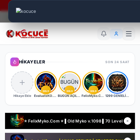
Era Online - 2 Milyar Elmas Ödülü Sizleri Bekliyor..
Canlı Aktif:
589
TR
EN
AR
HIKAYELER
SON 24 SAAT
GOLD
GOLD
GOLD
Hikaye Ekle
EvaluateKO.com | Myko | 1.000.000 TL Ödül Havuzu | Official : 14 Ağustos 2026 -Cuma 21:00!
BUGÜN AÇILDI | EŞİT PK SERVER | V24XXX | 83/1 LEVEL FULL İTEM | İTEM SATIŞI YOKTUR
FelixMyko.Com ▌Old Myko v.1098 ▌70 Level CAP ▌Official : 21 Ağustos Cuma 22:00 ▌Starter Paket Bizden
1299 GENİELİ SERVER
⭐ FelixMyko.Com ⭐ ▌Old Myko v.1098 ▌70 Level CAP ▌Official : 21 Ağustos Cuma 22:00 ▌Starter Paket Bizden !