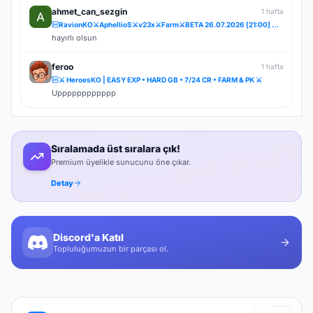
ahmet_can_sezgin
1 hafta
RavionKO⚔️AphellioS⚔️v23x⚔️Farm⚔️BETA 26.07.2026 [21:00] ⚔️OFFİCAL 31.07.2026 [21:00]⚔️Bakiye Ödüllü
hayırlı olsun
feroo
1 hafta
⚔️ HeroesKO | EASY EXP • HARD GB • 7/24 CR • FARM & PK ⚔️
Upppppppppppp
Sıralamada üst sıralara çık!
Premium üyelikle sunucunu öne çıkar.
Detay
Discord'a Katıl
Topluluğumuzun bir parçası ol.