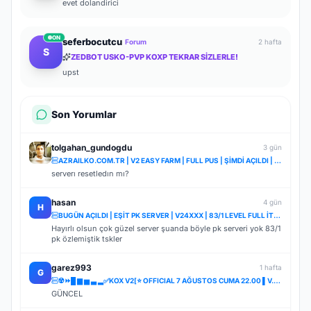
evet dolandirici
ON
seferbocutcu
Forum
2 hafta
S
ZEDBOT USKO-PVP KOXP TEKRAR SİZLERLE!
upst
Son Yorumlar
tolgahan_gundogdu
3 gün
AZRAILKO.COM.TR | V2 EASY FARM | FULL PUS | ŞİMDİ AÇILDI | İNDİR BAŞLA
serverı resetledın mı?
hasan
4 gün
H
BUGÜN AÇILDI | EŞİT PK SERVER | V24XXX | 83/1 LEVEL FULL İTEM | İTEM SATIŞI YOKTUR
Hayırlı olsun çok güzel server şuanda böyle pk serveri yok 83/1
pk özlemiştik tskler
garez993
1 hafta
G
☢️⏩█ ▆ ▅ ▃ ▂✅KOX V2[⭐ OFFICIAL 7 AĞUSTOS CUMA 22.00 ▌V.2⭐] ✅ ⚔️⋆ BOL ETKİNLİK ⋆⚔️ ⋆ LIGHT FARM ⚔️
GÜNCEL