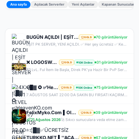
Ana sayfa
Açılacak Serverler
Yeni Açılanlar
Kapanan Sunucular
BUGÜN AÇILDI | EŞİT PK SERVER | V24XXX | 83/1 LEVEL FULL İTEM | İTEM SATIŞI YOKTUR
70 görüntüleniyor
GOLD
EŞİT PK SERVER, YENİ AÇILDI. ✅ Her şey ücretsiz ✅ Kesinlikle item satışı yok ✅ Herkes eşit şartlarda başlayacak ✅ JR, BDW, Chaos ve savaş etkinlikleri aktif ✅ Kalabalık ve rekabetçi PK ortamı Bu cumartesi saat 21:00’da yeniden bizimle olun. Arkadaşlarınızı da davet edin, hep birlikte daha güçlü ve daha kalabalık bir başlangıç yapalım! Desteğiniz ve anlayışınız için teşekkür ederiz.
❌ LOGOSWAR.COM ❌ [ 83/1 ] PK SERVER ▌FULL ITEM BAŞLANGIÇ ▌Adım Atamayacağın Kadar Kalabalık
31 görüntüleniyor
10K Online
GOLD
83 LvL. Ful İtem ile Başla, Direk PK'ya Hazir Bir PvP Server, Full Pus'da Hediye, 10.000 Oyuncu Kitlesi ile Türkiye'nin En Kalabalık PK Serveri, Sizlerde Hemen Yerinizi Alın.
⢾█▓ ✪ ✅HeavenKO.com ✅▓█⡷⭐7 AĞUSTOS 22.00⭐⢾█▓✅ÜCRETSİZ GENİE LOOT✅▓█⡷⭐AKADEMİ⭐DX11
75 görüntüleniyor
10K Online
GOLD
7 AĞUSTOS SAAT 22:00 DA SAKIN BU FIRSATI KAÇIRMA! BİZİMLE YOLA ÇIKAN HERKES BUGÜN İPTAL! BİZ İSE 6.AYIMIZI DEVİRDİK, İLK GÜNKİ GİBİ GEÇ KALMAYACAĞIN TEK SİSTEM!
FelixMyko.Com ▌Old Myko v.1098 ▌70 Level CAP ▌Official : 21 Ağustos Cuma 22:00 ▌Starter Paket Bizden
39 görüntüleniyor
GOLD
21 Ağustos 2026
🚀 Sıkıcı sunuculara veda etme zamanı geldi! ⭐ Parlayan yıldız: FelixMyko! 💰 Sürekli kazandıran yapısı, bitmek bilmeyen Farm ve PK heyecanıyla eski MyKO ruhunu yeniden yaşamaya hazır ol! 📅 Açılış: 21 Ağustos Cuma – 🕙 22:00 🌐 Adres: FelixMyko.com 🎁 2.000 TL bakiye değerinde Starter Paket HEDİYE! 🔑 Starter Paket Kodu: 99998888777766665555 🌐 Panel: https://www.felixmyko.com 👉 Discord: http://discord.gg/MYACS 🟢 WhatsApp: https://wp.felixmyko.com ⚔️ Eski günlerin efsane savaşlarını, dostluk
TURKKO.NET ▌''ACADEMY'' Sunucusu 10 TEMMUZ Time 22:00 ▌Ücretsiz Full Pus Başlangıç ▌83/5 PK Server
67 görüntüleniyor
GOLD