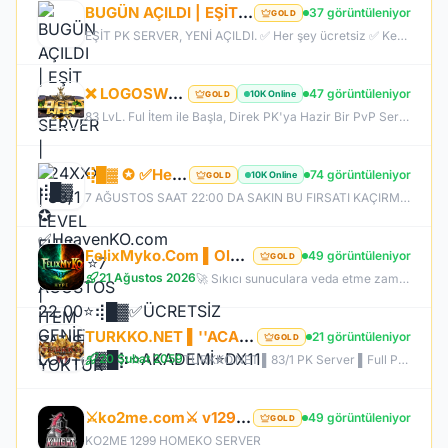
BUGÜN AÇILDI | EŞİT PK SERVER | V24XXX | 83/1 LEVEL FULL İTEM | İTEM SATIŞI YOKTUR
37 görüntüleniyor
GOLD
EŞİT PK SERVER, YENİ AÇILDI. ✅ Her şey ücretsiz ✅ Kesinlikle item satışı yok ✅ Herkes eşit şartlarda başlayacak ✅ JR, BDW, Chaos ve savaş etkinlikleri aktif ✅ Kalabalık ve rekabetçi PK ortamı Bu cumartesi saat 21:00’da yeniden bizimle olun. Arkadaşlarınızı da davet edin, hep birlikte daha güçlü ve daha kalabalık bir başlangıç yapalım! Desteğiniz ve anlayışınız için teşekkür ederiz.
❌ LOGOSWAR.COM ❌ [ 83/1 ] PK SERVER ▌FULL ITEM BAŞLANGIÇ ▌Adım Atamayacağın Kadar Kalabalık
47 görüntüleniyor
10K Online
GOLD
83 LvL. Ful İtem ile Başla, Direk PK'ya Hazir Bir PvP Server, Full Pus'da Hediye, 10.000 Oyuncu Kitlesi ile Türkiye'nin En Kalabalık PK Serveri, Sizlerde Hemen Yerinizi Alın.
⢾█▓ ✪ ✅HeavenKO.com ✅▓█⡷⭐7 AĞUSTOS 22.00⭐⢾█▓✅ÜCRETSİZ GENİE LOOT✅▓█⡷⭐AKADEMİ⭐DX11
74 görüntüleniyor
10K Online
GOLD
7 AĞUSTOS SAAT 22:00 DA SAKIN BU FIRSATI KAÇIRMA! BİZİMLE YOLA ÇIKAN HERKES BUGÜN İPTAL! BİZ İSE 6.AYIMIZI DEVİRDİK, İLK GÜNKİ GİBİ GEÇ KALMAYACAĞIN TEK SİSTEM!
FelixMyko.Com ▌Old Myko v.1098 ▌70 Level CAP ▌Official : 21 Ağustos Cuma 22:00 ▌Starter Paket Bizden
49 görüntüleniyor
GOLD
21 Ağustos 2026
🚀 Sıkıcı sunuculara veda etme zamanı geldi! ⭐ Parlayan yıldız: FelixMyko! 💰 Sürekli kazandıran yapısı, bitmek bilmeyen Farm ve PK heyecanıyla eski MyKO ruhunu yeniden yaşamaya hazır ol! 📅 Açılış: 21 Ağustos Cuma – 🕙 22:00 🌐 Adres: FelixMyko.com 🎁 2.000 TL bakiye değerinde Starter Paket HEDİYE! 🔑 Starter Paket Kodu: 99998888777766665555 🌐 Panel: https://www.felixmyko.com 👉 Discord: http://discord.gg/MYACS 🟢 WhatsApp: https://wp.felixmyko.com ⚔️ Eski günlerin efsane savaşlarını, dostluk
TURKKO.NET ▌''ACADEMY'' Sunucusu 10 TEMMUZ Time 22:00 ▌Ücretsiz Full Pus Başlangıç ▌83/5 PK Server
21 görüntüleniyor
GOLD
20 Şubat 2059
TURKKO.NET ▌83/1 PK Server ▌Full Pus Başlangıç ▌x64 Bit Client dx11 ▌ 2009'dan Bu Yana Aynı Heyecan!
⚔️ko2me.com⚔️ v1299 ⚔️DİEZ ⚔️ OFFİCAL 17.07.2026⚔️ JAPKO DRAKİ SERVER
49 görüntüleniyor
GOLD
KO2ME 1299 HOMEKO SERVER