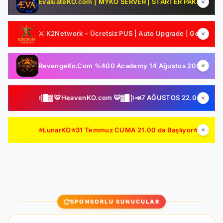
EvaluateKO.com | MYKO SERVER | STARTER PAKET HEDİYE | 1.000.000 TL Ödül Havuzu | Official : 14 Ağustos 2026 -Cuma 21:00!
⚔️ K2Network – Ücretsiz PUS | Auto Upgrade | Geliştirilmiş Drop & Kutu Sistemi | Sürekli Güncelleme
RevengeKo.Com %400 Academy 14 Ağustos 2026 | v.2585 Light Farm | 1500 TL Değerinde VIP Paket Hediye | GB Değerli / Item Kolay | LIGHT FARM SERVER
⢾█▓ 🐯HeavenKO.com 🐯▓█⡷📣7 AĞUSTOS 22.00 SAKIN KAÇIRMA!📣▓█⡷⢾█▓💥ÜCRETSİZ GENİE LOOT💥▓█⡷🚀AKADEMİ🚀DX11🚀▓█⡷
⭐LunarKO⭐31 Temmuz CUMA 21.00 da Başlıyor⭐ AÇILIŞA ÖZEL VIP PAKET HEDİYE ⭐GENIE & AutoLoot Ücretsiz⭐EN KALİTELİ HARD FARM SERVER⭐
SPONSORLU SUNUCULAR