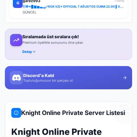
garez993
1 hafta
G
☢️⏩█ ▆ ▅ ▃ ▂✅KOX V2[⭐ OFFICIAL 7 AĞUSTOS CUMA 22.00 ▌V.2⭐] ✅ ⚔️⋆ BOL ETKİNLİK ⋆⚔️ ⋆ LIGHT FARM ⚔️
GÜNCEL
Sıralamada üst sıralara çık!
Premium üyelikle sunucunu öne çıkar.
Detay
Discord'a Katıl
Topluluğumuzun bir parçası ol.
Knight Online Private Server Listesi
Knight Online Private