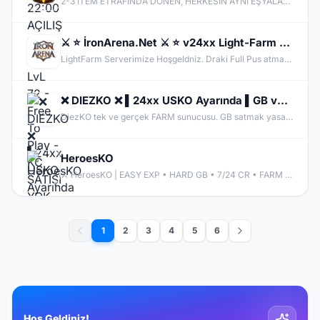
2-3 İTEM ETRAFINDA DÖNEN, HERKESİN AYNI EŞYALARLA OYNADIĞI SUNUCULARDAN BIKMADIN MI? MYTHKO'DA YENİ WEAPON BOXLARI, TAKI SİSTEMLERİ, DRAGON ARMOR, PERK STAT, GÖREVLER, FARM ALANLARI VE KAZANÇ DOLU ETKİNLİKLER SENİ BEKLİYOR! ONLİNE KAL, KC KAZAN, KİLL AL PARA KAZAN, CR VE ETKİNLİKLERDEN ÖDÜLLER TOPLA. BİZDE AMAÇ SADECE PUS DEĞİL; UZUN SOLUKLU, EMEK VERDİKÇE KAZANDIĞIN GERÇEK BİR PvP DENEYİMİ!
⚔️ ⭐ İronArena.Net ⚔️ ⭐ v24xx Light-Farm Server ⭐⚔️⭐ 31.07.2026⭐⚔️⭐Güncellenmiş Yükseltilmiş Drop ve
LightFarm Serverimize Hoşgeldniz. Draki Full Pus atmaktadir Vip Paket Dahil. Talisman Aktiftr Usko Gibi Drakiden Materyal ile Yapılmaktadir.
❌ DIEZKO ❌ ▌24xx USKO Ayarında ▌GB ve İtem Satmak Yasak! ▌Trina Switch Pre Yok! ▌Beta bu Cuma
DiezKO tek ve gerçek FARM sunucusu. GB satmak yasak, PUS'ta avantaj sağlayan itemler yok. Trina , Shadow Piece ve Karivdis gibi eşyalar yok, Switch PRE ve türevleri yok. Sadece EMEK ve PK var.
HeroesKO
⚔️ HeroesKO | EASY EXP • HARD GB • 7/24 CR • FARM & PK ⚔️ Bir Kahraman Doğuyor... Sen Hazır mısın? HeroesKO, klasik Knight Online ruhunu modern sistemlerle birleştirerek uzun soluklu ve rekabetçi bir oyun deneyimi sunuyor. Kolay EXP sistemi sayesinde kısa sürede karakterini geliştir, ardından gerçek mücadeleye katıl. Çünkü HeroesKO'da seviye kasmak kolay, zengin olmak ise emek ister!
1
2
3
4
5
6
Hoş Geldiniz!