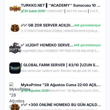
TURKKO.NET ▌''ACADEMY'' Sunucusu 10 TEMMUZ Time 22:00 ▌Ücretsiz Full Pus Başlangıç ▌83/5 PK Server
20 Şubat 2059
TURKKO.NET ▌83/1 PK Server ▌Full Pus Başlangıç ▌x64 Bit Client dx11 ▌ 2009'dan Bu Yana Aynı Heyecan!
✅✅ GB ZOR SERVER ACILDI ✅✅ FARMERLAR ANLADI BİLE !! MYTHKO 20:00 'da ONLİNE ✅✅
26 görüntüleniyor
2-3 İTEM ETRAFINDA DÖNEN, HERKESİN AYNI EŞYALARLA OYNADIĞI SUNUCULARDAN BIKMADIN MI? MYTHKO'DA YENİ WEAPON BOXLARI, TAKI SİSTEMLERİ, DRAGON ARMOR, PERK STAT, GÖREVLER, FARM ALANLARI VE KAZANÇ DOLU ETKİNLİKLER SENİ BEKLİYOR! ONLİNE KAL, KC KAZAN, KİLL AL PARA KAZAN, CR VE ETKİNLİKLERDEN ÖDÜLLER TOPLA. BİZDE AMAÇ SADECE PUS DEĞİL; UZUN SOLUKLU, EMEK VERDİKÇE KAZANDIĞIN GERÇEK BİR PvP DENEYİMİ!
✅ ⚔️LİGHT HOMEKO SERVER⭐⭐YENİ İTEMLER EKLENDİ⭐⭐PUS ÜCRETSİZ⭐⭐İTEM SATIŞ YOK⭐⭐HİLE VE BUGLAR FİX ✅ ⚔️
46 görüntüleniyor
KnightWAR 24xx HOMEKO YEPYENİ OYUN ANLAYIŞI İLE SİZLERLE BULUŞUYOR. Merhaba Şovalyeler, Sizleri Sürükleyici Maceralarıyla, Sorunsuz Ve Hilesiz Ve Eşit Oyun Oynayabileceginiz, Güzel Ve Keyifli Vakit Geçireceğiniz Bir Sunucu İle Karşılıyor ve İyi Oyunlar Diliyoruz. KnightWAR Sunucumuz Hakkında Oyun İçi Bilgi Almak İçin DİSCORD kanalımıza katılın ! Sürüm v.24xx HOME KO Light Farm
| GLOBAL FARM SERVER | 83/10 |UZUN SOLUKLU FARM'IN ADRESİ | v24xx |
Bazı sunucular sadece açılır. Bazıları ise gerçek bir topluluğa dönüşür. RokkoGame’i oluştururken hedefimiz hiçbir zaman büyük vaatler vermek olmadı. Amacımız; uzun vadede ayakta kalacak, güvenilir, adil ve sağlam bir yapı kurmaktı. Gösteriş yerine sağlam temelleri seçtik. Çünkü gerçek kalite, yüksek sesle değil; istikrarla kendini kanıtlar.
MykoPrime "28 Ağustos Cuma 22:00 AÇILIŞ !"- Max LvL 72 - Free To Play - KC SATIŞI YOK
28 Ağustos 2026
MykoPrime "28 Ağustos Cuma 22:00 AÇILIŞ !"- Max LvL 72 - Free To Play - KC SATIŞI YOK
✅✅ +300 ONLİNE HOMEKO BU GÜN AÇILDI✅✅✅✅ƁÖYLE BIR SERVER YOK ✅✅✅✅MYTHKO