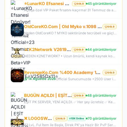
⭐LunarKO Efsanesi Dönüyor!⭐31 Temmuz Official⭐23 Temmuz Ödüllü Beta⭐VIP PAKET HEDİYE⭐V2585Dx11⭐
45 görüntüleniyor
GOLD
Açılışa özel VİP Paket fırsatını kaçırma! 31 Temmuz da aramıza katıl , unutamayacağın bir deneyim senin olsun!
OldCoreKO.Com | Old Myko v.1098 | Starter + Yan Pus Ücretsiz | Academy : 17 Temmuz 2026 -Cuma 21:00!
GOLD
Neden OldCoreKO ? MYKO sektöründe tecrübeli ve güçlü yönetim Oyuncu geri bildirimlerine önem veren şeffaf yapı Play to Win odaklı sistem anlayışı Dengeli ekonomi ve sürdürülebilir oyun yapısı Uzun soluklu, plansız kapanma riski olmayan sunucu vizyonu Deneyimli yönetim ekibimizin rehberliğinde, uzun soluklu ve unutulmaz bir maceraya hazır olun. OldCoreKO; heyecan dolu bir ortam, PK temposunun hiç durmadığı ve MYKO’nun özünü sonuna kadar yaşayabileceğiniz eşsiz bir atmosfer.
⚔️ K2Network V2619 – Yeni Nesil Farm Dönemi! | Ücretsiz PUS | +30 Rebirth | Auto Upgrade | 7/24 Farm
44 görüntüleniyor
GOLD
NEDEN K2NETWORK? • Uzun ömürlü, kendi kaynak koduna sahip gerçek bir proje – hazır dosya alıp 1 haftada patlayan server değil. • %100 farm mantığı – KC/TL zorunluluğu yok, her şey oynayarak kazanılabilir. • Upgrade sınırı yok! – +30 Rebirthe kadar ilerleyen, +5’e kadar basılan takılar! • Tamamen ücretsiz PUS, paranızı sevdiklerinize ve ailenize ayırabilirsiniz! • Upgrade oranları şeffaf – % kaç ihtimalle bastığını ekranda net görüyorsun. • Auto Upgrade sistemi oyuna direkt entegre
RevengeKo.Com %400 Academy 14 Ağustos 2026 | v.2585 Light Farm | 1500 TL Değerinde VIP Paket Hediye
GOLD
14 Ağustos 2026
Official Sunucumuzda +2500 User ile sorunsuz bir şekilde sunucumuzu aktif ettik. Aktif edilen sunucumuza geç kalmış veya başlayamayan oyuncularımız için 2. Akademi Sunucumuz 14 Ağustos Cuma günü Aktif Edilecektir. %400 DROP , %400 EXP , %400 Coins Drobu olarak sunucu 14 ağustosda academy olarak aktif edilecektir. Sunucumuz 1 Lv aktif edilmesine rağmen oyuncularımızın geri kalmaması için Akademi sunucumuz 83 Lv Başlangıç Full Skill olarak aktif edilecektir.
BUGÜN AÇILDI | EŞİT PK SERVER | V24XXX | 83/1 LEVEL FULL İTEM | İTEM SATIŞI YOKTUR
48 görüntüleniyor
GOLD
EŞİT PK SERVER, YENİ AÇILDI. ✅ Her şey ücretsiz ✅ Kesinlikle item satışı yok ✅ Herkes eşit şartlarda başlayacak ✅ JR, BDW, Chaos ve savaş etkinlikleri aktif ✅ Kalabalık ve rekabetçi PK ortamı Bu cumartesi saat 21:00’da yeniden bizimle olun. Arkadaşlarınızı da davet edin, hep birlikte daha güçlü ve daha kalabalık bir başlangıç yapalım! Desteğiniz ve anlayışınız için teşekkür ederiz.
❌ LOGOSWAR.COM ❌ [ 83/1 ] PK SERVER ▌FULL ITEM BAŞLANGIÇ ▌Adım Atamayacağın Kadar Kalabalık
70 görüntüleniyor
10K Online
GOLD
83 LvL. Ful İtem ile Başla, Direk PK'ya Hazir Bir PvP Server, Full Pus'da Hediye, 10.000 Oyuncu Kitlesi ile Türkiye'nin En Kalabalık PK Serveri, Sizlerde Hemen Yerinizi Alın.