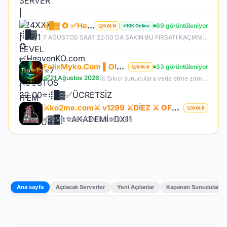
⢾█▓ ✪ ✅HeavenKO.com ✅▓█⡷⭐7 AĞUSTOS 22.00⭐⢾█▓✅ÜCRETSİZ GENİE LOOT✅▓█⡷⭐AKADEMİ⭐DX11
69 görüntüleniyor
10K Online
GOLD
7 AĞUSTOS SAAT 22:00 DA SAKIN BU FIRSATI KAÇIRMA! BİZİMLE YOLA ÇIKAN HERKES BUGÜN İPTAL! BİZ İSE 6.AYIMIZI DEVİRDİK, İLK GÜNKİ GİBİ GEÇ KALMAYACAĞIN TEK SİSTEM!
FelixMyko.Com ▌Old Myko v.1098 ▌70 Level CAP ▌Official : 21 Ağustos Cuma 22:00 ▌Starter Paket Bizden
33 görüntüleniyor
GOLD
21 Ağustos 2026
🚀 Sıkıcı sunuculara veda etme zamanı geldi! ⭐ Parlayan yıldız: FelixMyko! 💰 Sürekli kazandıran yapısı, bitmek bilmeyen Farm ve PK heyecanıyla eski MyKO ruhunu yeniden yaşamaya hazır ol! 📅 Açılış: 21 Ağustos Cuma – 🕙 22:00 🌐 Adres: FelixMyko.com 🎁 2.000 TL bakiye değerinde Starter Paket HEDİYE! 🔑 Starter Paket Kodu: 99998888777766665555 🌐 Panel: https://www.felixmyko.com 👉 Discord: http://discord.gg/MYACS 🟢 WhatsApp: https://wp.felixmyko.com ⚔️ Eski günlerin efsane savaşlarını, dostluk
⚔️ko2me.com⚔️ v1299 ⚔️DİEZ ⚔️ OFFİCAL 17.07.2026⚔️ JAPKO DRAKİ SERVER
GOLD
KO2ME 1299 HOMEKO SERVER
Ana sayfa
Açılacak Serverler
Yeni Açılanlar
Kapanan Sunucular