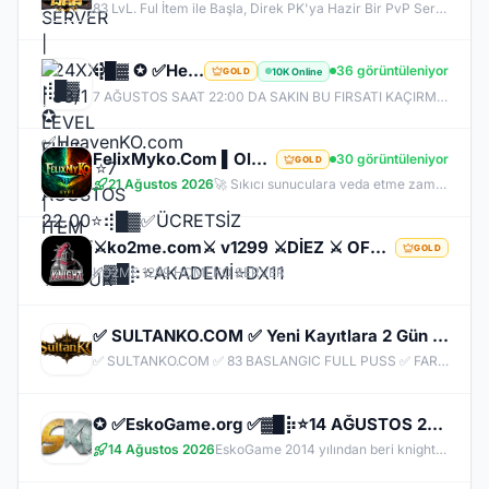
83 LvL. Ful İtem ile Başla, Direk PK'ya Hazir Bir PvP Server, Full Pus'da Hediye, 10.000 Oyuncu Kitlesi ile Türkiye'nin En Kalabalık PK Serveri, Sizlerde Hemen Yerinizi Alın.
⢾█▓ ✪ ✅HeavenKO.com ✅▓█⡷⭐7 AĞUSTOS 22.00⭐⢾█▓✅ÜCRETSİZ GENİE LOOT✅▓█⡷⭐AKADEMİ⭐DX11
36 görüntüleniyor
10K Online
GOLD
7 AĞUSTOS SAAT 22:00 DA SAKIN BU FIRSATI KAÇIRMA! BİZİMLE YOLA ÇIKAN HERKES BUGÜN İPTAL! BİZ İSE 6.AYIMIZI DEVİRDİK, İLK GÜNKİ GİBİ GEÇ KALMAYACAĞIN TEK SİSTEM!
FelixMyko.Com ▌Old Myko v.1098 ▌70 Level CAP ▌Official : 21 Ağustos Cuma 22:00 ▌Starter Paket Bizden
30 görüntüleniyor
GOLD
21 Ağustos 2026
🚀 Sıkıcı sunuculara veda etme zamanı geldi! ⭐ Parlayan yıldız: FelixMyko! 💰 Sürekli kazandıran yapısı, bitmek bilmeyen Farm ve PK heyecanıyla eski MyKO ruhunu yeniden yaşamaya hazır ol! 📅 Açılış: 21 Ağustos Cuma – 🕙 22:00 🌐 Adres: FelixMyko.com 🎁 2.000 TL bakiye değerinde Starter Paket HEDİYE! 🔑 Starter Paket Kodu: 99998888777766665555 🌐 Panel: https://www.felixmyko.com 👉 Discord: http://discord.gg/MYACS 🟢 WhatsApp: https://wp.felixmyko.com ⚔️ Eski günlerin efsane savaşlarını, dostluk
⚔️ko2me.com⚔️ v1299 ⚔️DİEZ ⚔️ OFFİCAL 17.07.2026⚔️ JAPKO DRAKİ SERVER
GOLD
KO2ME 1299 HOMEKO SERVER
✅ SULTANKO.COM ✅ Yeni Kayıtlara 2 Gün 500x Drop Bonus! ✅⭐ Pk Farm Server Ücretsiz! ⭐ DELTASOFT⭐
✅ SULTANKO.COM ✅ 83 BASLANGIC FULL PUSS ✅ FARM PK SERVER ✅⭐ 29.05.2026 22:00 OFFICIAL ⭐ DELTASOFT⭐
✪ ✅EskoGame.org ✅▓█⡷⭐14 AĞUSTOS 22.00⭐⢾█▓✅ERKEN KAYITA VİP PAKET HEDİYE !✅▓█⡷👉 v25XX FARM 👈
14 Ağustos 2026
EskoGame 2014 yılından beri knight online pvp sektöründe kesintisiz hizmet vermektedir. Aktif sunucuları +1000 Gündür onlinedir, yeni sunucular senede 1 kere açılır, takipde kalın!