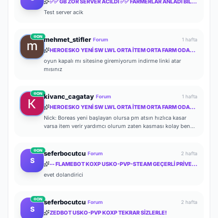
✅✅ GB ZOR SERVER ACILDI ✅✅ FARMERLAR ANLADI BİLE !! MYTHKO 20:00 'da ONLİNE ✅✅
Test server acik
ON
mehmet_stifler
Forum
1 hafta
HEROESKO YENİ SW LWL ORTA İTEM ORTA FARM ODAKLI HERKESİ BEKLERİZ
oyun kapalı mı sitesine giremiyorum indirme linki atar
mısınız
ON
kivanc_cagatay
Forum
1 hafta
HEROESKO YENİ SW LWL ORTA İTEM ORTA FARM ODAKLI HERKESİ BEKLERİZ
Nick: Boreas yeni başlayan olursa pm atsın hızlıca kasar
varsa item verir yardımcı olurum zaten kasması kolay ben
de başlayalı çok olmadı
ON
seferbocutcu
Forum
2 hafta
S
-- FLAMEBOT KOXP USKO-PVP-STEAM GEÇERLİ PRİVETE KOXP--
evet dolandirici
ON
seferbocutcu
Forum
2 hafta
S
ZEDBOT USKO-PVP KOXP TEKRAR SİZLERLE!