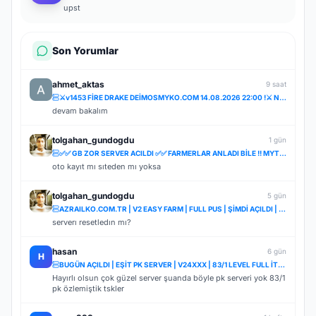
upst
Son Yorumlar
ahmet_aktas
9 saat
⚔️v1453 FİRE DRAKE DEİMOSMYKO.COM 14.08.2026 22:00 !⚔️ NOSTALJİ SERVER STARTER BEDAVA!ÖZLENEN NOSTAL
devam bakalım
tolgahan_gundogdu
1 gün
✅✅ GB ZOR SERVER ACILDI ✅✅ FARMERLAR ANLADI BİLE !! MYTHKO 20:00 'da ONLİNE ✅✅
oto kayıt mı sıteden mı yoksa
tolgahan_gundogdu
5 gün
AZRAILKO.COM.TR | V2 EASY FARM | FULL PUS | ŞİMDİ AÇILDI | İNDİR BAŞLA
serverı resetledın mı?
hasan
6 gün
H
BUGÜN AÇILDI | EŞİT PK SERVER | V24XXX | 83/1 LEVEL FULL İTEM | İTEM SATIŞI YOKTUR
Hayırlı olsun çok güzel server şuanda böyle pk serveri yok 83/1
pk özlemiştik tskler