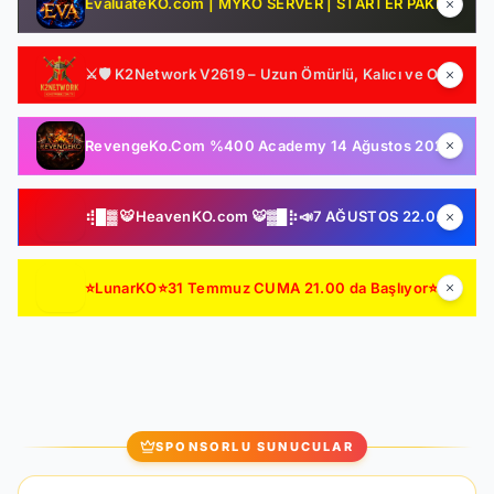
EvaluateKO.com | MYKO SERVER | STARTER PAKET HEDİYE | 1.000.000 TL Ödül Havuzu | Official : 14 Ağustos 2026 -Cuma 21:00!
⚔️🛡️ K2Network V2619 – Uzun Ömürlü, Kalıcı ve Oyuncu Odaklı Farm Server | Ücretsiz PUS | Auto Upgrade | Şeffaf Sistemler | Gelişmiş Drop & Kutu Yapısı 🛡️⚔️
RevengeKo.Com %400 Academy 14 Ağustos 2026 | v.2585 Light Farm | 1500 TL Değerinde VIP Paket Hediye | GB Değerli / Item Kolay | LIGHT FARM SERVER
⢾█▓ 🐯HeavenKO.com 🐯▓█⡷📣7 AĞUSTOS 22.00 SAKIN KAÇIRMA!📣▓█⡷⢾█▓💥ÜCRETSİZ GENİE LOOT💥▓█⡷🚀AKADEMİ🚀DX11🚀▓█⡷
⭐LunarKO⭐31 Temmuz CUMA 21.00 da Başlıyor⭐ AÇILIŞA ÖZEL VIP PAKET HEDİYE ⭐GENIE & AutoLoot Ücretsiz⭐EN KALİTELİ HARD FARM SERVER⭐
SPONSORLU SUNUCULAR