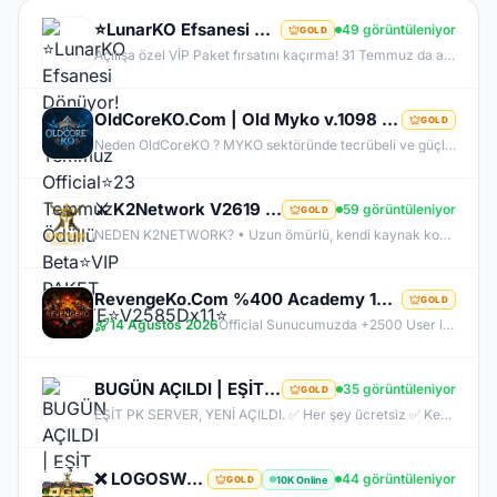
⭐LunarKO Efsanesi Dönüyor!⭐31 Temmuz Official⭐23 Temmuz Ödüllü Beta⭐VIP PAKET HEDİYE⭐V2585Dx11⭐
49 görüntüleniyor
GOLD
Açılışa özel VİP Paket fırsatını kaçırma! 31 Temmuz da aramıza katıl , unutamayacağın bir deneyim senin olsun!
OldCoreKO.Com | Old Myko v.1098 | Starter + Yan Pus Ücretsiz | Academy : 17 Temmuz 2026 -Cuma 21:00!
GOLD
Neden OldCoreKO ? MYKO sektöründe tecrübeli ve güçlü yönetim Oyuncu geri bildirimlerine önem veren şeffaf yapı Play to Win odaklı sistem anlayışı Dengeli ekonomi ve sürdürülebilir oyun yapısı Uzun soluklu, plansız kapanma riski olmayan sunucu vizyonu Deneyimli yönetim ekibimizin rehberliğinde, uzun soluklu ve unutulmaz bir maceraya hazır olun. OldCoreKO; heyecan dolu bir ortam, PK temposunun hiç durmadığı ve MYKO’nun özünü sonuna kadar yaşayabileceğiniz eşsiz bir atmosfer.
⚔️ K2Network V2619 – Yeni Nesil Farm Dönemi! | Ücretsiz PUS | +30 Rebirth | Auto Upgrade | 7/24 Farm
59 görüntüleniyor
GOLD
NEDEN K2NETWORK? • Uzun ömürlü, kendi kaynak koduna sahip gerçek bir proje – hazır dosya alıp 1 haftada patlayan server değil. • %100 farm mantığı – KC/TL zorunluluğu yok, her şey oynayarak kazanılabilir. • Upgrade sınırı yok! – +30 Rebirthe kadar ilerleyen, +5’e kadar basılan takılar! • Tamamen ücretsiz PUS, paranızı sevdiklerinize ve ailenize ayırabilirsiniz! • Upgrade oranları şeffaf – % kaç ihtimalle bastığını ekranda net görüyorsun. • Auto Upgrade sistemi oyuna direkt entegre
RevengeKo.Com %400 Academy 14 Ağustos 2026 | v.2585 Light Farm | 1500 TL Değerinde VIP Paket Hediye
GOLD
14 Ağustos 2026
Official Sunucumuzda +2500 User ile sorunsuz bir şekilde sunucumuzu aktif ettik. Aktif edilen sunucumuza geç kalmış veya başlayamayan oyuncularımız için 2. Akademi Sunucumuz 14 Ağustos Cuma günü Aktif Edilecektir. %400 DROP , %400 EXP , %400 Coins Drobu olarak sunucu 14 ağustosda academy olarak aktif edilecektir. Sunucumuz 1 Lv aktif edilmesine rağmen oyuncularımızın geri kalmaması için Akademi sunucumuz 83 Lv Başlangıç Full Skill olarak aktif edilecektir.
BUGÜN AÇILDI | EŞİT PK SERVER | V24XXX | 83/1 LEVEL FULL İTEM | İTEM SATIŞI YOKTUR
35 görüntüleniyor
GOLD
EŞİT PK SERVER, YENİ AÇILDI. ✅ Her şey ücretsiz ✅ Kesinlikle item satışı yok ✅ Herkes eşit şartlarda başlayacak ✅ JR, BDW, Chaos ve savaş etkinlikleri aktif ✅ Kalabalık ve rekabetçi PK ortamı Bu cumartesi saat 21:00’da yeniden bizimle olun. Arkadaşlarınızı da davet edin, hep birlikte daha güçlü ve daha kalabalık bir başlangıç yapalım! Desteğiniz ve anlayışınız için teşekkür ederiz.
❌ LOGOSWAR.COM ❌ [ 83/1 ] PK SERVER ▌FULL ITEM BAŞLANGIÇ ▌Adım Atamayacağın Kadar Kalabalık
44 görüntüleniyor
10K Online
GOLD