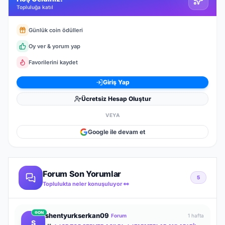
Topluluğa katıl
Günlük coin ödülleri
Oy ver & yorum yap
Favorilerini kaydet
Giriş Yap
Ücretsiz Hesap Oluştur
VEYA
Google ile devam et
Forum Son Yorumlar
5
Toplulukta neler konuşuluyor 👀
ON
shentyurkserkan09
Forum
1 hafta
S