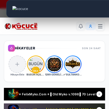
Era Online - 2 Milyar Elmas Ödülü Sizleri Bekliyor..
Canlı Aktif:
788
TR
EN
AR
HIKAYELER
SON 24 SAAT
GOLD
Hikaye Ekle
BUGÜN AÇILDI | EŞİT PK SERVER | V24XXX | 83/1 LEVEL FULL İTEM | İTEM SATIŞI YOKTUR
1299 GENİELİ SERVER
✅ SULTANKO.COM ✅ Yeni Kayıtlara 2 Gün 500x Drop Bonus! ✅⭐ Pk Farm Server Ücretsiz! ⭐ DELTASOFT⭐
⭐ FelixMyko.Com ⭐ ▌Old Myko v.1098 ▌70 Level CAP ▌Official : 21 Ağustos Cuma 22:00 ▌Starter Paket Bizden !