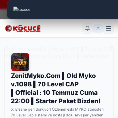
Era Online - 2 Milyar Elmas Ödülü Sizleri Bekliyor..
Canlı Aktif:
654
TR
EN
AR
ZenitMyko.Com ▌Old Myko
v.1098 ▌70 Level CAP
▌Official : 10 Temmuz Cuma
22:00 ▌Starter Paket Bizden!
⚔️ Efsane geri dönüyor! Özlenen eski MYKO atmosferi,
70 Level Cap sistemi ve nostalji dolu savaşlar yeniden