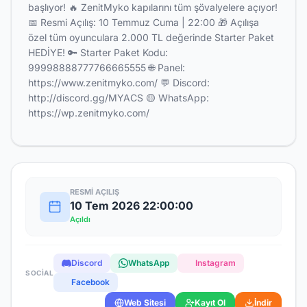
başlıyor! 🔥 ZenitMyko kapılarını tüm şövalyelere açıyor!
📅 Resmi Açılış: 10 Temmuz Cuma | 22:00 🎁 Açılışa
özel tüm oyunculara 2.000 TL değerinde Starter Paket
HEDİYE! 🔑 Starter Paket Kodu:
99998888777766665555 🌐 Panel:
https://www.zenitmyko.com/ 💬 Discord:
http://discord.gg/MYACS 🟡 WhatsApp:
https://wp.zenitmyko.com/
RESMI AÇILIŞ
10 Tem 2026 22:00:00
Açıldı
Discord
WhatsApp
Instagram
SOCIAL
Facebook
Web Sitesi
Kayıt Ol
İndir