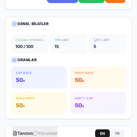
GENEL BILGILER
CLAN / OYUNCU
IP LIMIT
PC LIMIT
100 / 100
15
5
ORANLAR
EXP RATE
DROP RATE
50
50
x
x
GOLD RATE
PARTY EXP
50
50
x
x
Tanıtım
Yorumlar
EN
TR