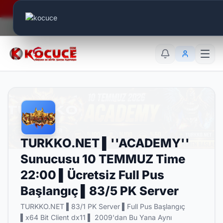
Era Online - 2 Milyar Elmas Ödülü Sizleri Bekliyor..
Canlı Aktif:
714
TR
EN
AR
TURKKO.NET ▌''ACADEMY''
Sunucusu 10 TEMMUZ Time
22:00 ▌Ücretsiz Full Pus
Başlangıç ▌83/5 PK Server
TURKKO.NET ▌83/1 PK Server ▌Full Pus Başlangıç
▌x64 Bit Client dx11 ▌ 2009'dan Bu Yana Aynı