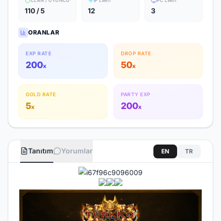
CLAN / OYUNCU
IP LIMIT
PC LIMIT
110 / 5
12
3
ORANLAR
EXP RATE
DROP RATE
200
50
x
x
GOLD RATE
PARTY EXP
5
200
x
x
Tanıtım
Yorumlar
EN
TR