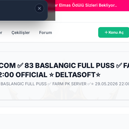
Era Online - 2 Milyar Elmas Ödülü Sizleri Bekliyor..
er
Çekilişler
Forum
Konu Aç
COM ✅ 83 BASLANGIC FULL PUSS ✅ 
2:00 OFFICIAL ⭐ DELTASOFT⭐
BASLANGIC FULL PUSS ✅ FARM PK SERVER ✅⭐ 29.05.2026 22:0