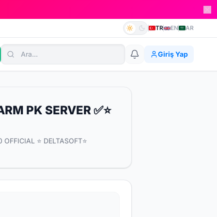
TR
EN
AR
Giriş Yap
FARM PK SERVER ✅⭐
0 OFFICIAL ⭐ DELTASOFT⭐