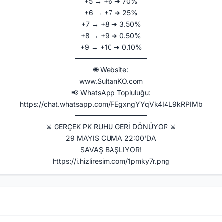
+5 → +6 ➜ 70%
+6 → +7 ➜ 25%
+7 → +8 ➜ 3.50%
+8 → +9 ➜ 0.50%
+9 → +10 ➜ 0.10%
━━━━━━━━━━━━━━━━━━
🌐 Website:
www.SultanKO.com
📢 WhatsApp Topluluğu:
https://chat.whatsapp.com/FEgxngYYqVk4I4L9kRPIMb
━━━━━━━━━━━━━━━━━━
⚔ GERÇEK PK RUHU GERİ DÖNÜYOR ⚔
29 MAYIS CUMA 22:00'DA
SAVAŞ BAŞLIYOR!
https://i.hizliresim.com/1pmky7r.png