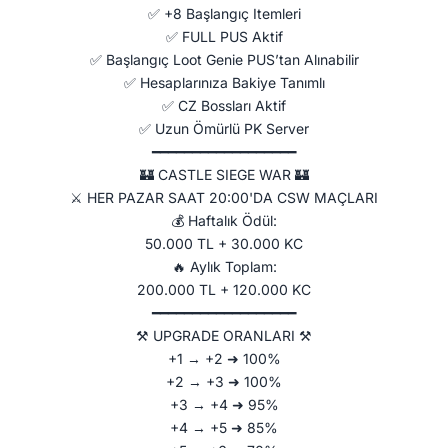
✅ +8 Başlangıç Itemleri
✅ FULL PUS Aktif
✅ Başlangıç Loot Genie PUS’tan Alınabilir
✅ Hesaplarınıza Bakiye Tanımlı
✅ CZ Bossları Aktif
✅ Uzun Ömürlü PK Server
━━━━━━━━━━━━━━━━━━
🏰 CASTLE SIEGE WAR 🏰
⚔ HER PAZAR SAAT 20:00'DA CSW MAÇLARI
💰 Haftalık Ödül:
50.000 TL + 30.000 KC
🔥 Aylık Toplam:
200.000 TL + 120.000 KC
━━━━━━━━━━━━━━━━━━
⚒ UPGRADE ORANLARI ⚒
+1 → +2 ➜ 100%
+2 → +3 ➜ 100%
+3 → +4 ➜ 95%
+4 → +5 ➜ 85%