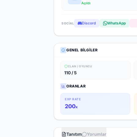
Açıldı
Discord
WhatsApp
SOCIAL
GENEL BILGILER
CLAN / OYUNCU
110 / 5
ORANLAR
EXP RATE
200
x
Tanıtım
Yorumlar