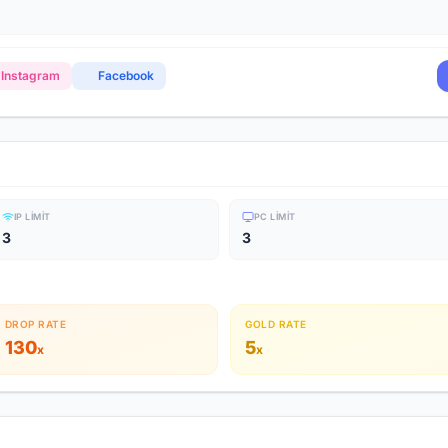
Instagram
Facebook
IP LIMIT
PC LIMIT
3
3
DROP RATE
GOLD RATE
130
5
x
x